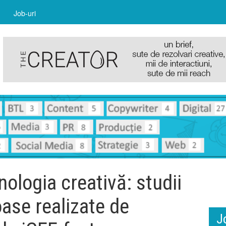
Job-uri
nologia creativă: studii
ase realizate de
J