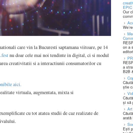
creat
EPIC 
Our c
commu
Acc
We’re
Med
Comm
RESPO
nationali care vin la Bucuresti saptamana viitoare, pe 14
on a 
editor
fest
nu doar cele mai noi tendinte in digital, ci si modul
PR
RESPO
area creativitatii si a interactiunii consumatorilor cu
a stra
B2B &
Cop
Căută
nibile aici.
știe c
realitate virtuala, augmentata, mixta si
Vi
Căută
și să
Art
exemplificate cu tot atatea studii de caz realizate de
Căută
arată 
tivalului.
Soc
Ești 