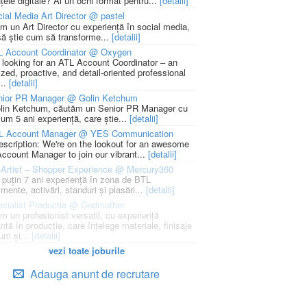
țele digitale? Ai un ochi format pentru...
[detalii]
ial Media Art Director @ pastel
m un Art Director cu experiență în social media,
să știe cum să transforme...
[detalii]
L Account Coordinator @ Oxygen
 looking for an ATL Account Coordinator – an
zed, proactive, and detail-oriented professional
...
[detalii]
nior PR Manager @ Golin Ketchum
lin Ketchum, căutăm un Senior PR Manager cu
um 5 ani experiență, care știe...
[detalii]
L Account Manager @ YES Communication
escription: We're on the lookout for an awesome
ccount Manager to join our vibrant...
[detalii]
Artist – Shopper Experience @ Mercury360
l puțin 7 ani experiență în zona de BTL
mente, activări, standuri și plasări...
[detalii]
cialist Productie @ Godmother
m un profesionist versatil, cu experiență
ntă în producție, care înțelege materiale, finisaje
um și...
[detalii]
vezi toate joburile
Adauga anunt de recrutare