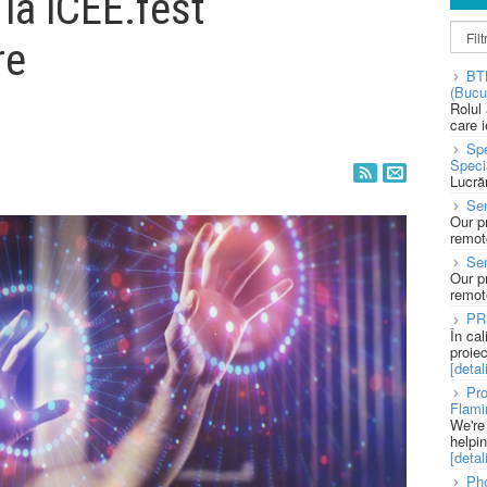
la iCEE.fest
re
BT
(Bucu
Rolul
care 
Spe
Speci
Lucră
Sen
Our p
remote
Se
Our p
remote
PR
În ca
proie
[detali
Pro
Flami
We're
helpi
[detali
Pho