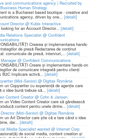
ive and communications agency | Recruited by
Business Human Strategy
lient is a Bucharest based boutique - creative and
nications agency, driven by one...
[detalii]
ount Director @ Kubis Interactive
 looking for an Account Director...
[detalii]
ia Relations Specialist @ Confident
unications
NSABILITĂȚI Crearea și implementarea hands-
strategiilor de presă Redactarea de conținut
ial: comunicate de presă, interviuri,...
[detalii]
 Manager @ Confident Communications
NSABILITĂȚI Creare și implementare hands-on
tegiilor de comunicare integrată pentru clienți
 B2C Implicare activă...
[detalii]
ywriter (Mid–Senior) @ Digitas România
m un Copywriter cu experiență de agenție care
ă o idee bună trebuie să...
[detalii]
deo Content Creator @ Cohn & Jansen
m un Video Content Creator care să gândească
 producă content pentru unele dintre...
[detalii]
 Director (Mid–Senior) @ Digitas România
m un Art Director care știe că e tare când o idee
bine, dar...
[detalii]
ial Media Specialist wanted @ Internet Corp
pasionat(ă) de social media, content creation și