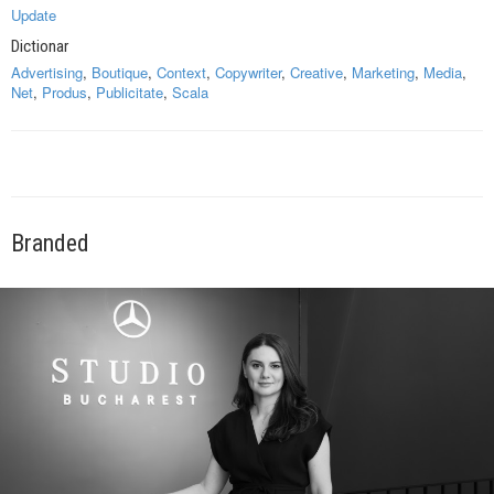
Update
Dictionar
Advertising
,
Boutique
,
Context
,
Copywriter
,
Creative
,
Marketing
,
Media
,
Net
,
Produs
,
Publicitate
,
Scala
Branded