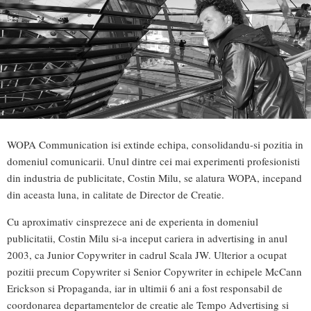
WOPA Communication isi extinde echipa, consolidandu-si pozitia in
domeniul comunicarii. Unul dintre cei mai experimenti profesionisti
din industria de publicitate, Costin Milu, se alatura WOPA, incepand
din aceasta luna, in calitate de Director de Creatie.
Cu aproximativ cinsprezece ani de experienta in domeniul
publicitatii, Costin Milu si-a inceput cariera in advertising in anul
2003, ca Junior Copywriter in cadrul Scala JW. Ulterior a ocupat
pozitii precum Copywriter si Senior Copywriter in echipele McCann
Erickson si Propaganda, iar in ultimii 6 ani a fost responsabil de
coordonarea departamentelor de creatie ale Tempo Advertising si