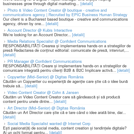
businesses grow through digital marketing...
[detalii]
Photo & Video Content Creator @ boutique - creative and
communications agency | Recruited by EPIC Business Human Strategy
Our client is a Bucharest based boutique - creative and communications
agency, driven by one...
[detalii]
Account Director @ Kubis Interactive
We’re looking for an Account Director...
[detalii]
Media Relations Specialist @ Confident Communications
RESPONSABILITĂȚI Crearea și implementarea hands-on a strategiilor de
presă Redactarea de conținut editorial: comunicate de presă, interviuri,...
[detalii]
PR Manager @ Confident Communications
RESPONSABILITĂȚI Creare și implementare hands-on a strategiilor de
comunicare integrată pentru clienți B2B & B2C Implicare activă...
[detalii]
Copywriter (Mid–Senior) @ Digitas România
Căutăm un Copywriter cu experiență de agenție care știe că o idee bună
trebuie să...
[detalii]
Video Content Creator @ Cohn & Jansen
Căutăm un Video Content Creator care să gândească și să producă
content pentru unele dintre...
[detalii]
Art Director (Mid–Senior) @ Digitas România
Căutăm un Art Director care știe că e tare când o idee arată bine, dar...
[detalii]
Social Media Specialist wanted @ Internet Corp
Ești pasionat(ă) de social media, content creation și tendințele digitale?
Ai un ochi format pentru...
[detalii]