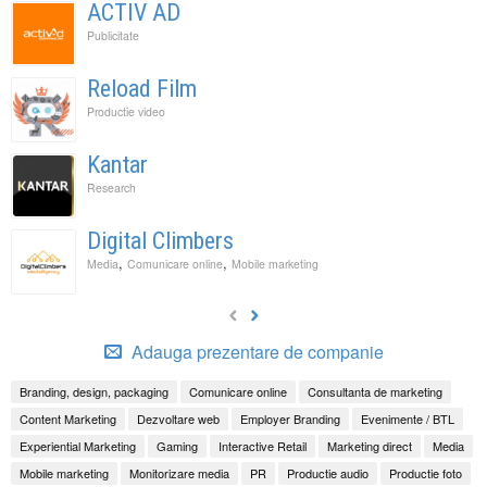
ACTIV AD
Publicitate
Reload Film
Productie video
Kantar
Research
Digital Climbers
,
,
Media
Comunicare online
Mobile marketing
Adauga prezentare de companie
Branding, design, packaging
Comunicare online
Consultanta de marketing
Content Marketing
Dezvoltare web
Employer Branding
Evenimente / BTL
Experiential Marketing
Gaming
Interactive Retail
Marketing direct
Media
Mobile marketing
Monitorizare media
PR
Productie audio
Productie foto