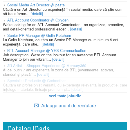
Social Media Art Director @ pastel
Căutăm un Art Director cu experiență în social media, care să știe cum
să transforme...
[detalii]
ATL Account Coordinator @ Oxygen
We’re looking for an ATL Account Coordinator – an organized, proactive,
and detail-oriented professional eager...
[detalii]
Senior PR Manager @ Golin Ketchum
La Golin Ketchum, căutăm un Senior PR Manager cu minimum 5 ani
experiență, care știe...
[detalii]
BTL Account Manager @ YES Communication
Job description: We're on the lookout for an awesome BTL Account
Manager to join our vibrant...
[detalii]
3D Artist – Shopper Experience @ Mercury360
Ai cel puțin 7 ani experiență în zona de BTL (evenimente, activări,
standuri și plasări...
[detalii]
Specialist Productie @ Godmother
Căutăm un profesionist versatil, cu experiență relevantă în producție, care
înțelege materiale, finisaje premium și...
[detalii]
vezi toate joburile
Adauga anunt de recrutare
Catalog IQads