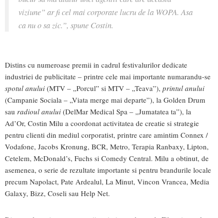
viziune” ar fi cel mai corporate lucru de la WOPA. Asa
ca nu o sa zic.”, spune Costin.
Distins cu numeroase premii in cadrul festivalurilor dedicate
industriei de publicitate – printre cele mai importante numarandu-se
spotul anului
(MTV – „Porcul” si MTV – „Teava”),
printul anului
(Campanie Sociala – „Viata merge mai departe”), la Golden Drum
sau
radioul anului
(DelMar Medical Spa – „Jumatatea ta”), la
Ad’Or, Costin Milu a coordonat activitatea de creatie si strategie
pentru clienti din mediul corporatist, printre care amintim Connex /
Vodafone, Jacobs Kronung, BCR, Metro, Terapia Ranbaxy, Lipton,
Cetelem, McDonald’s, Fuchs si Comedy Central. Milu a obtinut, de
asemenea, o serie de rezultate importante si pentru brandurile locale
precum Napolact, Pate Ardealul, La Minut, Vincon Vrancea, Media
Galaxy, Bizz, Coseli sau Help Net.