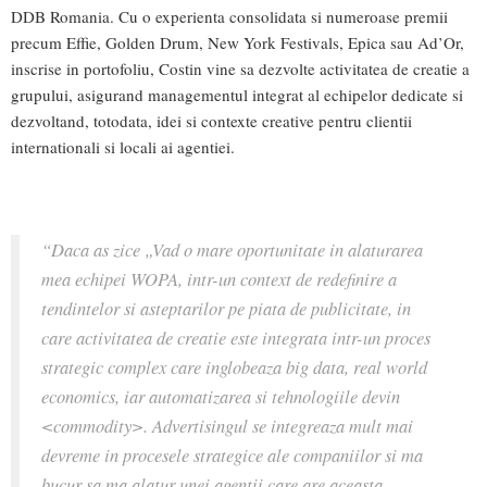
DDB Romania. Cu o experienta consolidata si numeroase premii
precum Effie, Golden Drum, New York Festivals, Epica sau Ad’Or,
inscrise in portofoliu, Costin vine sa dezvolte activitatea de creatie a
grupului, asigurand managementul integrat al echipelor dedicate si
dezvoltand, totodata, idei si contexte creative pentru clientii
internationali si locali ai agentiei.
“Daca as zice „Vad o mare oportunitate in alaturarea
mea echipei WOPA, intr-un context de redefinire a
tendintelor si asteptarilor pe piata de publicitate, in
care activitatea de creatie este integrata intr-un proces
strategic complex care inglobeaza big data, real world
economics, iar automatizarea si tehnologiile devin
<commodity>. Advertisingul se integreaza mult mai
devreme in procesele strategice ale companiilor si ma
bucur sa ma alatur unei agentii care are aceasta