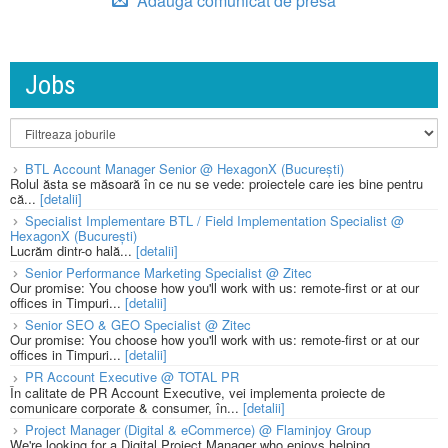
Adauga comunicat de presa
Jobs
BTL Account Manager Senior @ HexagonX (București)
Rolul ăsta se măsoară în ce nu se vede: proiectele care ies bine pentru
că...
[detalii]
Specialist Implementare BTL / Field Implementation Specialist @
HexagonX (București)
Lucrăm dintr-o hală...
[detalii]
Senior Performance Marketing Specialist @ Zitec
Our promise: You choose how you'll work with us: remote-first or at our
offices in Timpuri...
[detalii]
Senior SEO & GEO Specialist @ Zitec
Our promise: You choose how you'll work with us: remote-first or at our
offices in Timpuri...
[detalii]
PR Account Executive @ TOTAL PR
În calitate de PR Account Executive, vei implementa proiecte de
comunicare corporate & consumer, în...
[detalii]
Project Manager (Digital & eCommerce) @ Flaminjoy Group
We're looking for a Digital Project Manager who enjoys helping