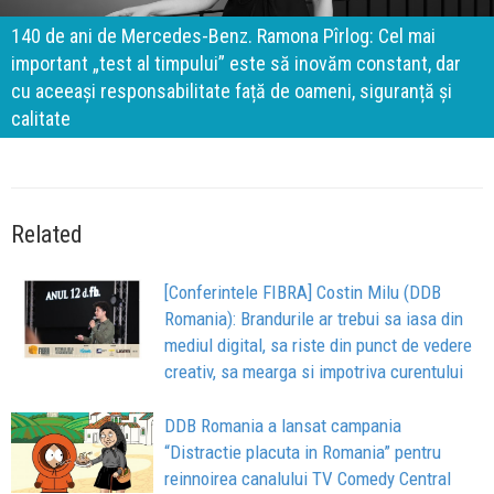
140 de ani de Mercedes-Benz. Ramona Pîrlog: Cel mai
important „test al timpului” este să inovăm constant, dar
cu aceeași responsabilitate față de oameni, siguranță și
calitate
Related
[Conferintele FIBRA] Costin Milu (DDB
Romania): Brandurile ar trebui sa iasa din
mediul digital, sa riste din punct de vedere
creativ, sa mearga si impotriva curentului
DDB Romania a lansat campania
“Distractie placuta in Romania” pentru
reinnoirea canalului TV Comedy Central