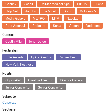
Connex
Coseli
DelMar Medical Spa
FIBRA
Fuchs
Help Net
Jacobs
La Minut
Lipton
McDonald's
Media Galaxy
METRO
MTV
Napolact
Pate Ardealul
Praktiker
Scala
Vincon
Vodafone
Oameni
Costin Milu
Ionut Datcu
Festivaluri
Effie Awards
Epica Awards
Golden Drum
New York Festivals
Pozitii
Copywriter
Creative Director
Director General
Junior Copywriter
Senior Copywriter
Subiecte
Corporate
Sectiune