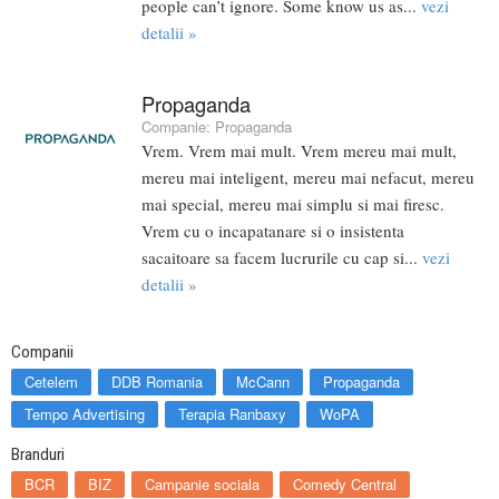
people can’t ignore. Some know us as...
vezi
detalii »
Propaganda
Companie:
Propaganda
Vrem. Vrem mai mult. Vrem mereu mai mult,
mereu mai inteligent, mereu mai nefacut, mereu
mai special, mereu mai simplu si mai firesc.
Vrem cu o incapatanare si o insistenta
sacaitoare sa facem lucrurile cu cap si...
vezi
detalii »
Companii
Cetelem
DDB Romania
McCann
Propaganda
Tempo Advertising
Terapia Ranbaxy
WoPA
Branduri
BCR
BIZ
Campanie sociala
Comedy Central