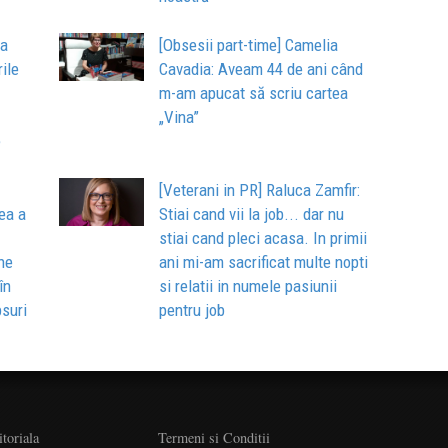
ia
[Obsesii part-time] Camelia
ile
Cavadia: Aveam 44 de ani când
m-am apucat să scriu cartea
„Vina”
e
[Veterani in PR] Raluca Zamfir:
ea a
Stiai cand vii la job... dar nu
stiai cand pleci acasa. In primii
ne
ani mi-am sacrificat multe nopti
în
si relatii in numele pasiunii
psuri
pentru job
itoriala
Termeni si Conditii