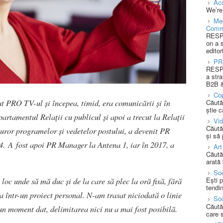
Acc
We’re
Med
Comm
RESPO
on a 
editor
PR
RESPO
a stra
B2B &
Cop
at PRO TV-ul și începea, timid, era comunicării și în
Căută
știe c
partamentul Relații cu publicul și apoi a trecut la Relații
Vi
Căută
uror programelor și vedetelor postului, a devenit PR
și să
. A fost apoi PR Manager la Antena 1, iar în 2017, a
Art
Căută
arată 
Soc
loc unde să mă duc și de la care să plec la oră fixă, fără
Ești 
tendin
ca într-un proiect personal. N-am trasat niciodată o linie
Soc
Căută
a un moment dat, delimitarea nici nu a mai fost posibilă.
care 