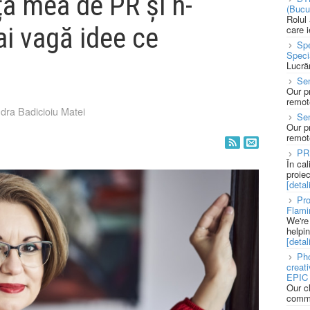
ța mea de PR și n-
(Bucu
Rolul
i vagă idee ce
care 
Spe
Speci
Lucră
Sen
Our p
remote
dra Badicioiu Matei
Se
Our p
remote
PR
În ca
proie
[detali
Pro
Flami
We're
helpi
[detali
Pho
creat
EPIC 
Our c
commu