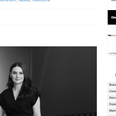
Brand
Consu
Dezv
Exper
Marke