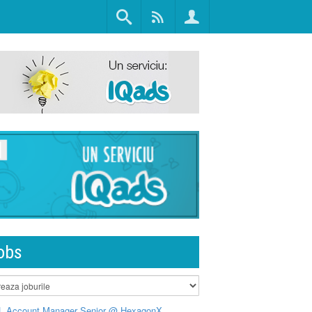
obs
L Account Manager Senior @ HexagonX