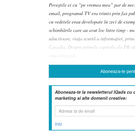
Poveștile ei cu ”pe vremea mea” par de necr
email, programul TV era trimis prin fax publ
cu vedetele erau developate în zeci de exemp
schimbările care au avut loc între timp - mo
năucitoare, viața scurtă a informației, pri
Cavadia. Despre primele capitole ale PR-ulu
cum urmează:
Aboneaza-te pentr
Aboneaza-te la newsletterul IQads cu 
marketing si alte domenii creative:
Info