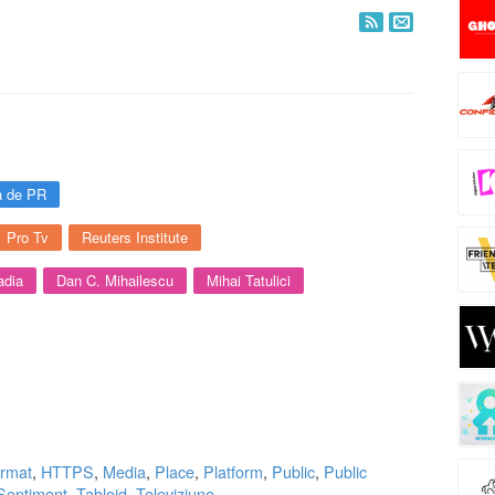
a de PR
Pro Tv
Reuters Institute
adia
Dan C. Mihailescu
Mihai Tatulici
rmat
,
HTTPS
,
Media
,
Place
,
Platform
,
Public
,
Public
Sentiment
,
Tabloid
,
Televiziune