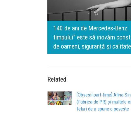
rris România:
140 de ani de Mercedes-Benz. R
n spatele IQOS
timpului” este să inovăm consta
de oameni, siguranță și calitate
Related
[Obsesii part-time] Alina Sin
(Fabrica de PR) și multele e
feluri de a spune o poveste