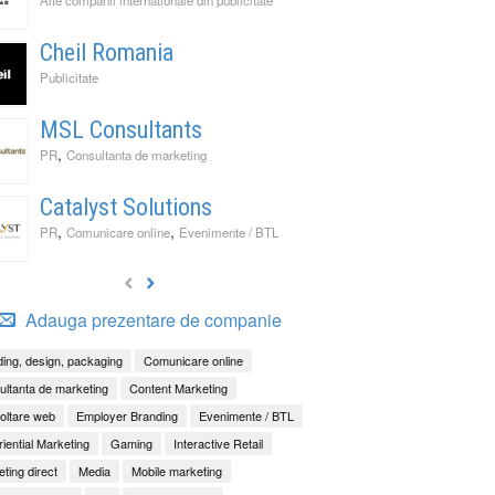
Cheil Romania
Publicitate
MSL Consultants
,
PR
Consultanta de marketing
Catalyst Solutions
,
,
PR
Comunicare online
Evenimente / BTL
Adauga prezentare de companie
ing, design, packaging
Comunicare online
ltanta de marketing
Content Marketing
oltare web
Employer Branding
Evenimente / BTL
iential Marketing
Gaming
Interactive Retail
ting direct
Media
Mobile marketing