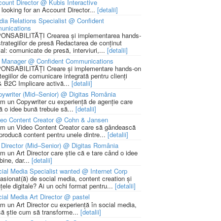
ount Director @ Kubis Interactive
 looking for an Account Director...
[detalii]
ia Relations Specialist @ Confident
unications
NSABILITĂȚI Crearea și implementarea hands-
strategiilor de presă Redactarea de conținut
ial: comunicate de presă, interviuri,...
[detalii]
 Manager @ Confident Communications
NSABILITĂȚI Creare și implementare hands-on
tegiilor de comunicare integrată pentru clienți
 B2C Implicare activă...
[detalii]
ywriter (Mid–Senior) @ Digitas România
m un Copywriter cu experiență de agenție care
ă o idee bună trebuie să...
[detalii]
deo Content Creator @ Cohn & Jansen
m un Video Content Creator care să gândească
 producă content pentru unele dintre...
[detalii]
 Director (Mid–Senior) @ Digitas România
m un Art Director care știe că e tare când o idee
bine, dar...
[detalii]
ial Media Specialist wanted @ Internet Corp
pasionat(ă) de social media, content creation și
țele digitale? Ai un ochi format pentru...
[detalii]
ial Media Art Director @ pastel
m un Art Director cu experiență în social media,
să știe cum să transforme...
[detalii]