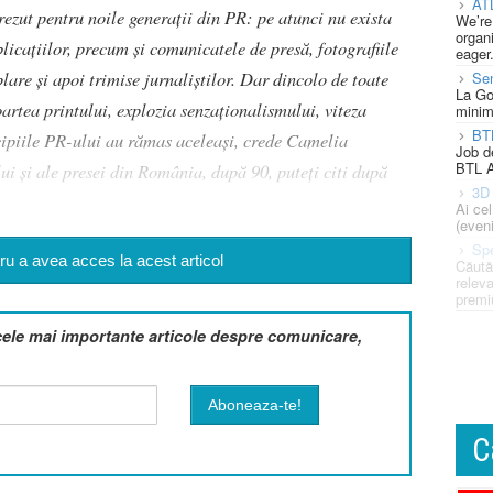
AT
ezut pentru noile generații din PR: pe atunci nu exista
We’re
organi
icațiilor, precum și comunicatele de presă, fotografiile
eager
lare și apoi trimise jurnaliștilor. Dar dincolo de toate
Se
La Go
artea printului, explozia senzaționalismului, viteza
minim
BT
ncipiile PR-ului au rămas aceleași, crede Camelia
Job d
BTL A
i și ale presei din România, după 90, puteți citi după
3D 
Ai ce
(eveni
Spe
u a avea acces la acest articol
Căută
releva
premi
cele mai importante articole despre comunicare,
C