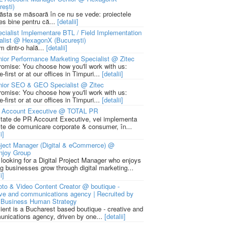
rești)
 ăsta se măsoară în ce nu se vede: proiectele
ies bine pentru că...
[detalii]
cialist Implementare BTL / Field Implementation
alist @ HexagonX (București)
m dintr-o hală...
[detalii]
ior Performance Marketing Specialist @ Zitec
romise: You choose how you'll work with us:
-first or at our offices in Timpuri...
[detalii]
nior SEO & GEO Specialist @ Zitec
romise: You choose how you'll work with us:
-first or at our offices in Timpuri...
[detalii]
 Account Executive @ TOTAL PR
litate de PR Account Executive, vei implementa
cte de comunicare corporate & consumer, în...
i]
ject Manager (Digital & eCommerce) @
njoy Group
 looking for a Digital Project Manager who enjoys
ng businesses grow through digital marketing...
i]
to & Video Content Creator @ boutique -
ive and communications agency | Recruited by
Business Human Strategy
lient is a Bucharest based boutique - creative and
nications agency, driven by one...
[detalii]