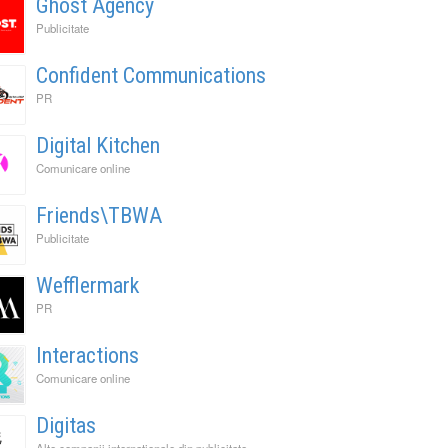
Ghost Agency
Publicitate
Confident Communications
PR
Digital Kitchen
Comunicare online
Friends\TBWA
Publicitate
Wefflermark
PR
Interactions
Comunicare online
Digitas
Alte companii internationale din publicitate