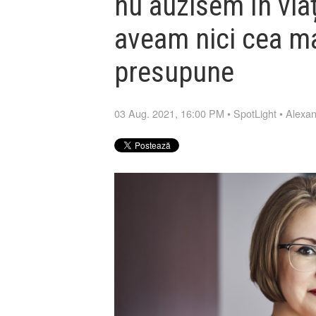
nu auzisem în via
aveam nici cea ma
presupune
03 Aug. 2021, 16:00 PM
•
SpotLight
•
Alexan