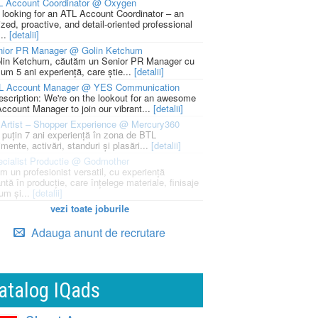
L Account Coordinator @ Oxygen
 looking for an ATL Account Coordinator – an
zed, proactive, and detail-oriented professional
...
[detalii]
nior PR Manager @ Golin Ketchum
lin Ketchum, căutăm un Senior PR Manager cu
um 5 ani experiență, care știe...
[detalii]
L Account Manager @ YES Communication
escription: We're on the lookout for an awesome
ccount Manager to join our vibrant...
[detalii]
Artist – Shopper Experience @ Mercury360
l puțin 7 ani experiență în zona de BTL
mente, activări, standuri și plasări...
[detalii]
cialist Productie @ Godmother
m un profesionist versatil, cu experiență
ntă în producție, care înțelege materiale, finisaje
um și...
[detalii]
vezi toate joburile
Adauga anunt de recrutare
atalog IQads