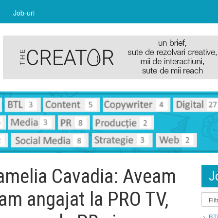
Job-uri
Camelia Cavadia: Aveam
J
am angajat la PRO TV,
BT