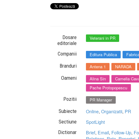
Dosare
Veterani in PR
editoriale
Companii
Editura Publica
Fabric
Branduri
Antena 1
NARADA
Oameni
Alina Sin
Camelia Cav
Pache Protopopescu
Pozitii
PR Manager
Subiecte
Online
,
Organizatii
,
PR
Sectiune
SpotLight
Dictionar
Brief
,
Email
,
Follow-Up
,
Fo
Relations
,
Rate
,
Reportaj
,