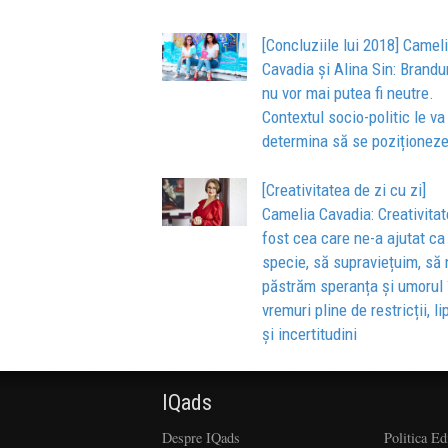
[Concluziile lui 2018] Camel
Cavadia și Alina Sin: Brandur
nu vor mai putea fi neutre.
Contextul socio-politic le va
determina să se poziționez
[Creativitatea de zi cu zi]
Camelia Cavadia: Creativitat
fost cea care ne-a ajutat ca
specie, să supraviețuim, să 
păstrăm speranța și umorul 
vremuri pline de restricții, li
și incertitudini
IQads
Despre IQads
Politica Ed