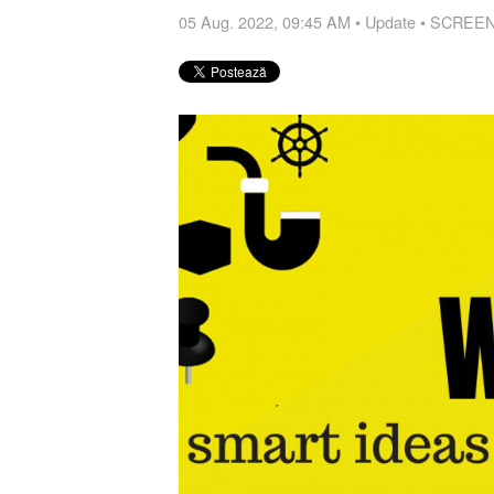
05 Aug. 2022, 09:45 AM
•
Update
•
SCREEN