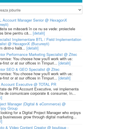
L Account Manager Senior @ HexagonX
rești)
 ăsta se măsoară în ce nu se vede: proiectele
ies bine pentru că...
[detalii]
cialist Implementare BTL / Field Implementation
alist @ HexagonX (București)
m dintr-o hală...
[detalii]
ior Performance Marketing Specialist @ Zitec
romise: You choose how you'll work with us:
-first or at our offices in Timpuri...
[detalii]
nior SEO & GEO Specialist @ Zitec
romise: You choose how you'll work with us:
-first or at our offices in Timpuri...
[detalii]
 Account Executive @ TOTAL PR
litate de PR Account Executive, vei implementa
cte de comunicare corporate & consumer, în...
i]
ject Manager (Digital & eCommerce) @
njoy Group
 looking for a Digital Project Manager who enjoys
ng businesses grow through digital marketing...
i]
to & Video Content Creator @ boutique -