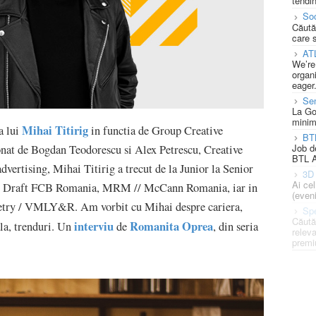
tendin
Soc
Căută
care 
AT
We’re
organi
eager
Se
La Go
minim
Mihai Titirig
a lui
in functia de Group Creative
BT
Job d
onat de Bogdan Teodorescu si Alex Petrescu, Creative
BTL A
dvertising, Mihai Titirig a trecut de la Junior la Senior
3D 
Ai ce
, Draft FCB Romania, MRM // McCann Romania, iar in
(eveni
ometry / VMLY&R. Am vorbit cu Mihai despre cariera,
Spe
Căută
interviu
Romanita Oprea
ala, trenduri. Un
de
, din seria
releva
premi