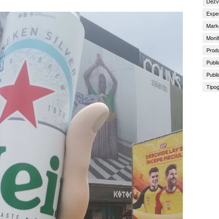
Dezv
Exper
Marke
Monit
Produ
Publi
Publi
Tipog