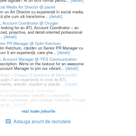
țele digitale? Ai un ochi format pentru...
[detalii]
ial Media Art Director @ pastel
m un Art Director cu experiență în social media,
să știe cum să transforme...
[detalii]
L Account Coordinator @ Oxygen
 looking for an ATL Account Coordinator – an
zed, proactive, and detail-oriented professional
...
[detalii]
nior PR Manager @ Golin Ketchum
lin Ketchum, căutăm un Senior PR Manager cu
um 5 ani experiență, care știe...
[detalii]
L Account Manager @ YES Communication
escription: We're on the lookout for an awesome
ccount Manager to join our vibrant...
[detalii]
Artist – Shopper Experience @ Mercury360
l puțin 7 ani experiență în zona de BTL
mente, activări, standuri și plasări...
[detalii]
cialist Productie @ Godmother
m un profesionist versatil, cu experiență
ntă în producție, care înțelege materiale, finisaje
um și...
[detalii]
vezi toate joburile
Adauga anunt de recrutare