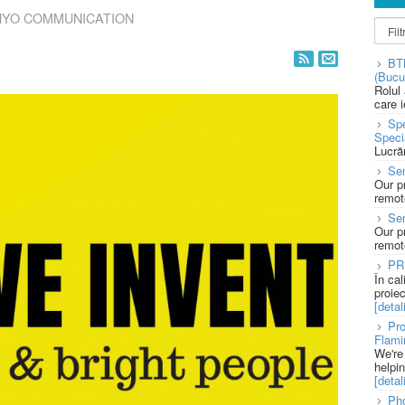
YO COMMUNICATION
BT
(Bucu
Rolul
care 
Spe
Speci
Lucră
Sen
Our p
remote
Se
Our p
remote
PR
În ca
proie
[detali
Pro
Flami
We're
helpi
[detali
Pho