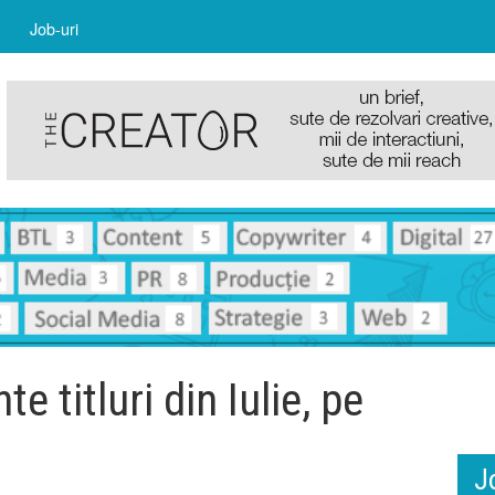
Job-uri
e titluri din Iulie, pe
J