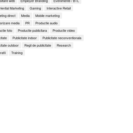
oltare web
Employer Branding
Evenimente / BTL
iential Marketing
Gaming
Interactive Retail
ting direct
Media
Mobile marketing
orizare media
PR
Productie audio
ctie foto
Productie publicitara
Productie video
citate
Publicitate indoor
Publicitate neconventionala
citate outdoor
Regii de publicitate
Research
rafii
Training