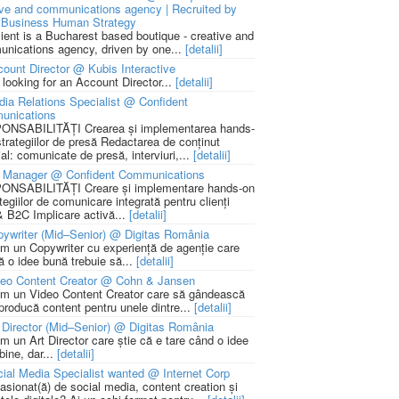
ive and communications agency | Recruited by
Business Human Strategy
lient is a Bucharest based boutique - creative and
nications agency, driven by one...
[detalii]
ount Director @ Kubis Interactive
 looking for an Account Director...
[detalii]
ia Relations Specialist @ Confident
unications
NSABILITĂȚI Crearea și implementarea hands-
strategiilor de presă Redactarea de conținut
ial: comunicate de presă, interviuri,...
[detalii]
 Manager @ Confident Communications
NSABILITĂȚI Creare și implementare hands-on
tegiilor de comunicare integrată pentru clienți
 B2C Implicare activă...
[detalii]
ywriter (Mid–Senior) @ Digitas România
m un Copywriter cu experiență de agenție care
ă o idee bună trebuie să...
[detalii]
deo Content Creator @ Cohn & Jansen
m un Video Content Creator care să gândească
 producă content pentru unele dintre...
[detalii]
 Director (Mid–Senior) @ Digitas România
m un Art Director care știe că e tare când o idee
bine, dar...
[detalii]
ial Media Specialist wanted @ Internet Corp
pasionat(ă) de social media, content creation și