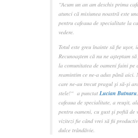
“Acum un an am deschis prima caf
atunci că misiunea noastră este un
pentru cafeaua de specialitate la ca
vedere.
Totul este greu înainte să fie ușor, 
Recunoaștem că nu ne așteptam să f
la comunitatea de oameni faini pe c
reamintim ce ne-a adus până aici. 
care ne-au trecut pragul și să-și ar
Lucian Butnaru
stele!“ a punctat
cafeaua de specialitate, a reușit, a
pentru oameni, cu gust și poftă de
vizitezi fie când vrei să fii producti
dulce trândăvie.