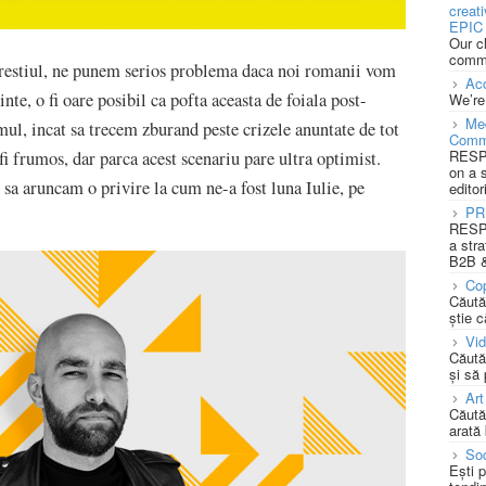
creat
EPIC 
Our c
commu
restiul, ne punem serios problema daca noi romanii vom
Acc
inte, o fi oare posibil ca pofta aceasta de foiala post-
We’re
Med
ul, incat sa trecem zburand peste crizele anuntate de tot
Comm
RESPO
fi frumos, dar parca acest scenariu pare ultra optimist.
on a 
sa aruncam o privire la cum ne-a fost luna Iulie, pe
editor
PR
RESPO
a stra
B2B &
Cop
Căută
știe c
Vi
Căută
și să
Art
Căută
arată 
Soc
Ești 