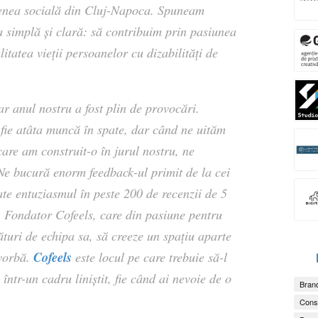
enea socială din Cluj-Napoca. Spuneam
a simplă și clară: să contribuim prin pasiunea
litatea vieții persoanelor cu dizabilități de
iar anul nostru a fost plin de provocări.
ie atâta muncă în spate, dar când ne uităm
are am construit-o în jurul nostru, ne
Ne bucură enorm feedback-ul primit de la cei
ate entuziasmul în peste 200 de recenzii de 5
, Fondator Cofeels, care din pasiune pentru
lături de echipa sa, să creeze un spațiu aparte
Cofeels
 vorbă.
este locul pe care trebuie să-l
v într-un cadru liniștit, fie când ai nevoie de o
Brand
Consu