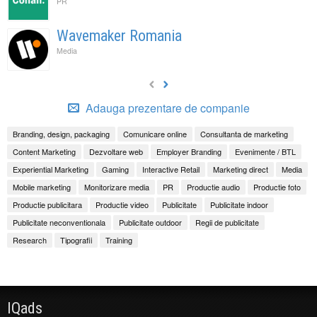
PR
Wavemaker Romania
Media
Adauga prezentare de companie
Branding, design, packaging
Comunicare online
Consultanta de marketing
Content Marketing
Dezvoltare web
Employer Branding
Evenimente / BTL
Experiential Marketing
Gaming
Interactive Retail
Marketing direct
Media
Mobile marketing
Monitorizare media
PR
Productie audio
Productie foto
Productie publicitara
Productie video
Publicitate
Publicitate indoor
Publicitate neconventionala
Publicitate outdoor
Regii de publicitate
Research
Tipografii
Training
IQads