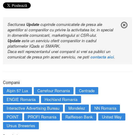
Sectiunea
Update
cuprinde comunicatele de presa ale
agentiilor si companiilor cu privire la activitatea lor, in special
in domeniile comunicarii, marketingului si CSR-ului.
Update
este un serviciu oferit companiilor in cadrul
platformelor IQads si SMARK.
Daca esti reprezentantul unei companii si vrei sa publici un
comunicat de presa prin acest serviciu, ne poti
contacta aici
.
Companii
Alpin 57 Lux
Carrefour Romania
Centrade
ENGIE Romania
Hochland Romania
Interactive Advertising Bureau
Mondelez
NN Romania
POINT
PROFI Romania
Raiffeisen Bank
United Way
Ursus Breweries