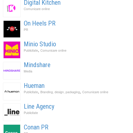
Digital Kitchen
Comunicare online
On Heels PR
PR
Minio Studio
,
Publicitate
Comunicare online
Mindshare
Media
Hueman
,
,
Publicitate
Branding, design, packaging
Comunicare online
Line Agency
Publicitate
Conan PR