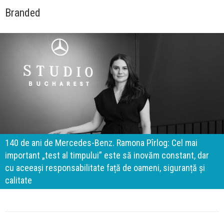
Branded
140 de ani de Mercedes-Benz. Ramona Pîrlog: Cel mai
important „test al timpului” este să inovăm constant, dar
cu aceeași responsabilitate față de oameni, siguranță și
calitate