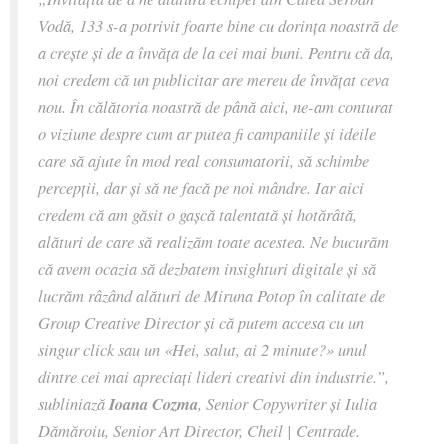
Vodă, 133
s-a potrivit foarte bine cu dorința noastră de
a crește și de a înv
ăța
de la cei mai buni. Pentru că da,
noi credem c
ă
un publicitar are mereu de înv
ățat ceva
nou
. În călătoria noastră de până aici, ne-am conturat
o viziune despre cum ar putea fi campaniile și ideile
care să ajute în mod real consumatorii, să schimbe
percepții, dar și să ne facă pe noi mândre. Iar aici
credem că am găsit o ga
ș
c
ă
talentată și hotărâtă,
alături de care să realizăm toate acestea. Ne bucurăm
că avem ocazia să dezbatem insighturi digitale și să
lucrăm râzând alături de Miruna Potop în calitate de
Group Creative Director și că putem accesa cu un
singur click sau un «Hei, salut, ai 2 minute?» unul
dintre cei mai apreciați lideri creativi din industrie.”
,
subliniază
Ioana Cozma
, Senior Copywriter și Iulia
Dămăroiu, Senior Art Director, Cheil | Centrade.