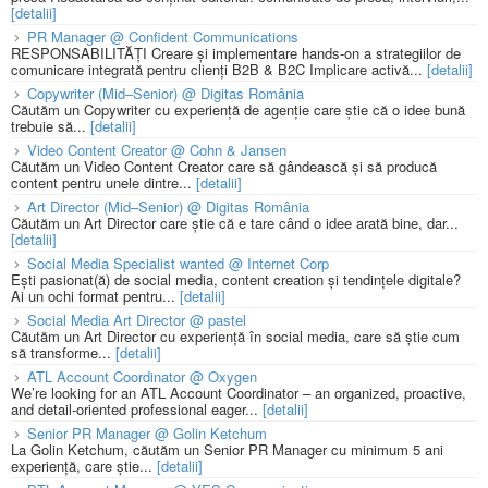
[detalii]
PR Manager @ Confident Communications
RESPONSABILITĂȚI Creare și implementare hands-on a strategiilor de
comunicare integrată pentru clienți B2B & B2C Implicare activă...
[detalii]
Copywriter (Mid–Senior) @ Digitas România
Căutăm un Copywriter cu experiență de agenție care știe că o idee bună
trebuie să...
[detalii]
Video Content Creator @ Cohn & Jansen
Căutăm un Video Content Creator care să gândească și să producă
content pentru unele dintre...
[detalii]
Art Director (Mid–Senior) @ Digitas România
Căutăm un Art Director care știe că e tare când o idee arată bine, dar...
[detalii]
Social Media Specialist wanted @ Internet Corp
Ești pasionat(ă) de social media, content creation și tendințele digitale?
Ai un ochi format pentru...
[detalii]
Social Media Art Director @ pastel
Căutăm un Art Director cu experiență în social media, care să știe cum
să transforme...
[detalii]
ATL Account Coordinator @ Oxygen
We’re looking for an ATL Account Coordinator – an organized, proactive,
and detail-oriented professional eager...
[detalii]
Senior PR Manager @ Golin Ketchum
La Golin Ketchum, căutăm un Senior PR Manager cu minimum 5 ani
experiență, care știe...
[detalii]