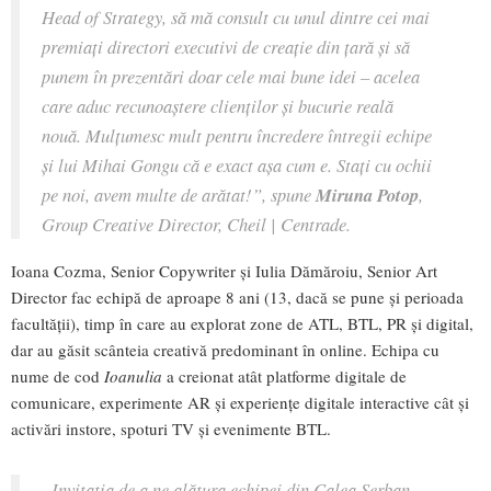
Head of Strategy, să mă consult cu unul dintre cei mai
premia
ți
directori executivi de crea
ție
din țară și să
punem în prezentări doar cele mai bune idei – acelea
care aduc recunoaștere clienților și bucurie reală
nouă. Mulțumesc mult pentru încredere întregii echipe
și lui Mihai Gongu că e exact așa cum e. Stați cu ochii
pe noi, avem multe de arătat!”
, spune
Miruna Potop
,
Group Creative Director, Cheil | Centrade.
Ioana Cozma, Senior Copywriter și Iulia Dămăroiu, Senior Art
Director fac echipă de aproape 8 ani (13, dacă se pune și perioada
facultății), timp în care au explorat zone de ATL, BTL, PR și digital,
dar au găsit scânteia creativă predominant în online. Echipa cu
nume de cod
Ioanulia
a creionat atât platforme digitale de
comunicare, experimente AR și experiențe digitale interactive cât și
activări instore, spoturi TV și evenimente BTL.
„Invita
ția de a ne alătura echipei din Calea Serban