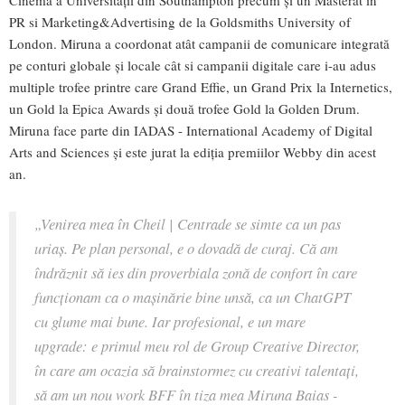
Cinema a Universității din Southampton precum și un Masterat în
PR si Marketing&Advertising de la Goldsmiths University of
London. Miruna a coordonat atât campanii de comunicare integrată
pe conturi globale și locale cât si campanii digitale care i-au adus
multiple trofee printre care Grand Effie, un Grand Prix la Internetics,
un Gold la Epica Awards și două trofee Gold la Golden Drum.
Miruna face parte din IADAS - International Academy of Digital
Arts and Sciences și este jurat la ediția premiilor Webby din acest
an.
„Venirea mea în Cheil | Centrade se simte ca un pas
uriaș. Pe plan personal, e o dovadă de curaj. Că am
îndrăznit să ies din proverbiala zonă de confort în care
funcționam ca o mașinărie bine unsă, ca un ChatGPT
cu glume mai bune. Iar profesional, e un mare
upgrade: e primul meu rol de Group Creative Director,
în care am ocazia să brainstormez cu creativi talentați,
să am un nou work BFF în tiza mea Miruna Baias -