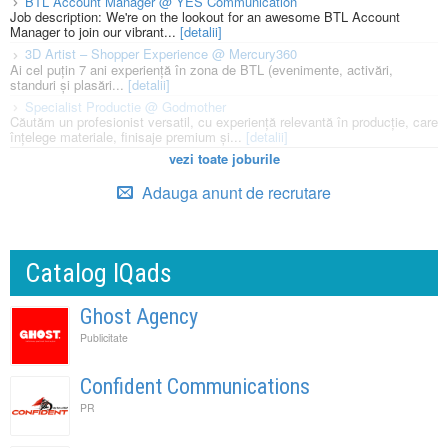
BTL Account Manager @ YES Communication
Job description: We're on the lookout for an awesome BTL Account
Manager to join our vibrant...
[detalii]
3D Artist – Shopper Experience @ Mercury360
Ai cel puțin 7 ani experiență în zona de BTL (evenimente, activări,
standuri și plasări...
[detalii]
Specialist Productie @ Godmother
Căutăm un profesionist versatil, cu experiență relevantă în producție, care
înțelege materiale, finisaje premium și...
[detalii]
vezi toate joburile
Adauga anunt de recrutare
Catalog IQads
Ghost Agency
Publicitate
Confident Communications
PR