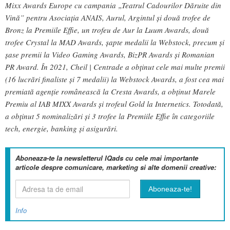
Mixx Awards Europe cu campania
„
Teatrul Cadourilor Dăruite din
Vină” pentru Asociația ANAIS, Aurul, Argintul și două trofee de
Bronz la Premiile Effie, un trofeu de Aur la Luum Awards, două
trofee Crystal la MAD Awards, șapte medalii la Webstock, precum și
șase premii la Video Gaming Awards, BizPR Awards și Romanian
PR Award. În 2021, Cheil | Centrade a obținut cele mai multe premii
(16 lucrări finaliste și 7 medalii) la Webstock Awards, a fost cea mai
premiată agenție românească la Cresta Awards, a obținut Marele
Premiu al IAB MIXX Awards și trofeul Gold la Internetics. Totodată,
a obținut 5 nominalizări și 3 trofee la Premiile Effie în categoriile
tech, energie, banking și asigurări.
Aboneaza-te la newsletterul IQads cu cele mai importante
articole despre comunicare, marketing si alte domenii creative:
Info