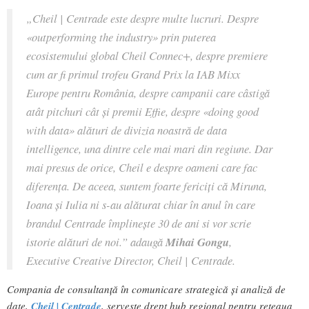
„Cheil | Centrade este despre multe lucruri. Despre
«outperforming the industry» prin puterea
ecosistemului global Cheil Connec+, despre premiere
cum ar fi primul trofeu Grand Prix la IAB Mixx
Europe pentru România, despre campanii care câstig
ă
atât pitchuri cât ș
i
premii Effie, despre
«doing good
with data» al
ături de divizia noastră de data
intelligence, una dintre cele mai mari din regiune. Dar
mai presus de orice, Cheil e despre oameni care fac
diferența
. De aceea, suntem foarte ferici
ți că Miruna,
Ioana ș
i
Iulia ni s-au alăturat chiar în anul în care
brandul Centrade împlinește 30 de ani si vor scrie
istorie alături de noi.”
adaugă
Mihai Gongu
,
Executive Creative Director, Cheil | Centrade.
Compania de consultanță în comunicare strategică și analiză de
date,
Cheil | Centrade
, servește drept hub regional pentru rețeaua