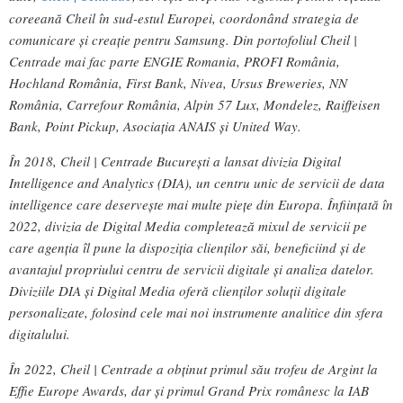
coreeană Cheil în sud-estul Europei, coordonând strategia de
comunicare și creație pentru Samsung. Din portofoliul Cheil |
Centrade mai fac parte ENGIE Romania, PROFI România,
Hochland România, First Bank, Nivea, Ursus Breweries, NN
România, Carrefour România, Alpin 57 Lux, Mondelez, Raiffeisen
Bank, Point Pickup, Asociația ANAIS și United Way.
În 2018, Cheil | Centrade București a lansat divizia Digital
Intelligence and Analytics (DIA), un centru unic de servicii de data
intelligence care deservește mai multe piețe din Europa. Înființată în
2022, divizia de Digital Media completează mixul de servicii pe
care agenția îl pune la dispoziția clienților săi, beneficiind și de
avantajul propriului centru de servicii digitale și analiza datelor.
Diviziile DIA şi Digital Media oferă clienților soluții digitale
personalizate, folosind cele mai noi instrumente analitice din sfera
digitalului.
În 2022, Cheil | Centrade a obținut primul său trofeu de Argint la
Effie Europe Awards, dar și primul Grand Prix românesc la IAB