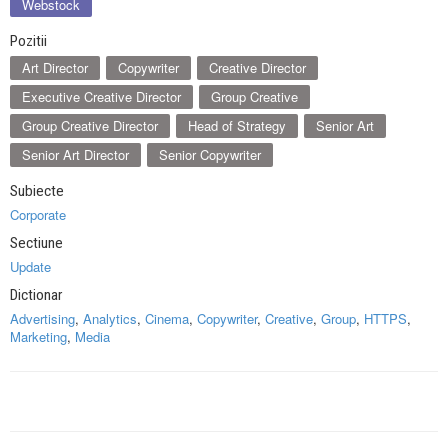
Webstock
Pozitii
Art Director
Copywriter
Creative Director
Executive Creative Director
Group Creative
Group Creative Director
Head of Strategy
Senior Art
Senior Art Director
Senior Copywriter
Subiecte
Corporate
Sectiune
Update
Dictionar
Advertising
,
Analytics
,
Cinema
,
Copywriter
,
Creative
,
Group
,
HTTPS
,
Marketing
,
Media