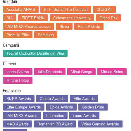
Branduri
Asociatia ANAIS
BFF (Brand Film Festival)
ChatGPT
DIA
FIRST BANK
Goldsmiths University
Grand Prix
IAB MIXX Awards Europe
Nivea
Point PickUp
Premiile Effie
Samsung
Campanii
Teatrul Cadourilor Daruite din Vina
Oameni
Ioana Cozma
Iulia Damaroiu
Mihai Gongu
Miruna Baias
Miruna Potop
Festivaluri
BizPR Awards
Cresta Awards
Effie Awards
Effie Europe Awards
Epica Awards
Golden Drum
IAB MIXX Awards
Internetics
Luum Awards
MAD Awards
Romanian PR Award
Video Gaming Awards