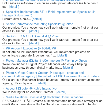
Rolul ăsta se măsoară în ce nu se vede: proiectele care ies bine pentru
că...
[detalii]
Specialist Implementare BTL / Field Implementation Specialist @
HexagonX (București)
Lucrăm dintr-o hală...
[detalii]
Senior Performance Marketing Specialist @ Zitec
Our promise: You choose how you'll work with us: remote-first or at our
offices in Timpuri...
[detalii]
Senior SEO & GEO Specialist @ Zitec
Our promise: You choose how you'll work with us: remote-first or at our
offices in Timpuri...
[detalii]
PR Account Executive @ TOTAL PR
În calitate de PR Account Executive, vei implementa proiecte de
comunicare corporate & consumer, în...
[detalii]
Project Manager (Digital & eCommerce) @ Flaminjoy Group
We're looking for a Digital Project Manager who enjoys helping
businesses grow through digital marketing...
[detalii]
Photo & Video Content Creator @ boutique - creative and
communications agency | Recruited by EPIC Business Human Strategy
Our client is a Bucharest based boutique - creative and communications
agency, driven by one...
[detalii]
Account Director @ Kubis Interactive
We’re looking for an Account Director...
[detalii]
Media Relations Specialist @ Confident Communications
RESPONSABILITĂȚI Crearea și implementarea hands-on a strategiilor de
presă Redactarea de conținut editorial: comunicate de presă, interviuri,...