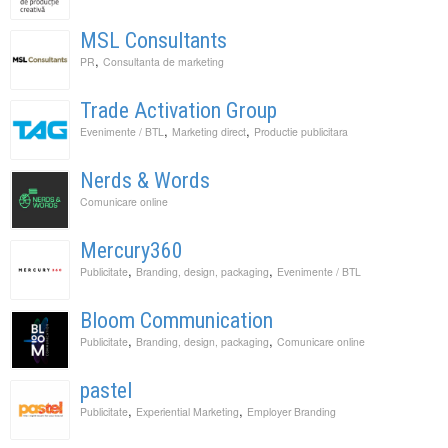
MSL Consultants
,
PR
Consultanta de marketing
Trade Activation Group
,
,
Evenimente / BTL
Marketing direct
Productie publicitara
Nerds & Words
Comunicare online
Mercury360
,
,
Publicitate
Branding, design, packaging
Evenimente / BTL
Bloom Communication
,
,
Publicitate
Branding, design, packaging
Comunicare online
pastel
,
,
Publicitate
Experiential Marketing
Employer Branding