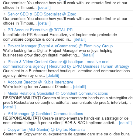
Our promise: You choose how you'll work with us: remote-first or at our
offices in Timpuri...
[detalii]
Senior SEO & GEO Specialist @ Zitec
Our promise: You choose how you'll work with us: remote-first or at our
offices in Timpuri...
[detalii]
PR Account Executive @ TOTAL PR
În calitate de PR Account Executive, vei implementa proiecte de
comunicare corporate & consumer, în...
[detalii]
Project Manager (Digital & eCommerce) @ Flaminjoy Group
We're looking for a Digital Project Manager who enjoys helping
businesses grow through digital marketing...
[detalii]
Photo & Video Content Creator @ boutique - creative and
communications agency | Recruited by EPIC Business Human Strategy
Our client is a Bucharest based boutique - creative and communications
agency, driven by one...
[detalii]
Account Director @ Kubis Interactive
We’re looking for an Account Director...
[detalii]
Media Relations Specialist @ Confident Communications
RESPONSABILITĂȚI Crearea și implementarea hands-on a strategiilor de
presă Redactarea de conținut editorial: comunicate de presă, interviuri,...
[detalii]
PR Manager @ Confident Communications
RESPONSABILITĂȚI Creare și implementare hands-on a strategiilor de
comunicare integrată pentru clienți B2B & B2C Implicare activă...
[detalii]
Copywriter (Mid–Senior) @ Digitas România
Căutăm un Copywriter cu experiență de agenție care știe că o idee bună