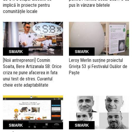
implică în proiecte pentru
pus în vânzare biletele
comunitățile locale
SMARK
SMARK
Leroy Merlin susține proiectul
[Noii antreprenori] Cosmin
Grivița 53 și Festivalul Ouălor de
Soaita, Bere Artizanala SB: Orice
Paște
criza ne pune afacerea in fata
unui test de stres. Cuvantul
cheie este adaptabilitate
SMARK
SMARK