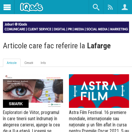
Articole care fac referire la
Lafarge
Articole
Creatii
Info
SMARK
Exploratori de Viitor, programul
Astra Film Festival. 16 premiere
în care tinerii sunt îndrumați în
mondiale, internaționale sau
alegerea carierei, ajunge la cea
naționale și un film aflat în cursa
de-a II-a etapă. Liceenii se
pentru Premiile Oscar 2021. S-au