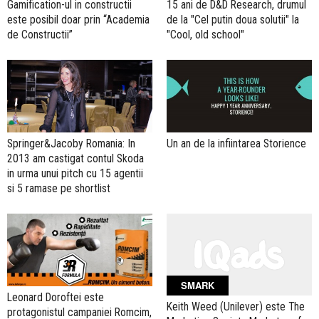
Gamification-ul in constructii
15 ani de D&D Research, drumul
este posibil doar prin “Academia
de la "Cel putin doua solutii" la
de Constructii”
"Cool, old school"
Springer&Jacoby Romania: In
Un an de la infiintarea Storience
2013 am castigat contul Skoda
in urma unui pitch cu 15 agentii
si 5 ramase pe shortlist
SMARK
Leonard Doroftei este
Keith Weed (Unilever) este The
protagonistul campaniei Romcim,