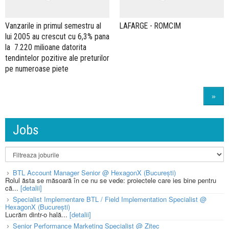
Vanzarile in primul semestru al
LAFARGE - ROMCIM
lui 2005 au crescut cu 6,3% pana
la  7.220 milioane datorita
tendintelor pozitive ale preturilor
pe numeroase piete
»
Jobs
BTL Account Manager Senior @ HexagonX (București)
Rolul ăsta se măsoară în ce nu se vede: proiectele care ies bine pentru
că...
[detalii]
Specialist Implementare BTL / Field Implementation Specialist @
HexagonX (București)
Lucrăm dintr-o hală...
[detalii]
Senior Performance Marketing Specialist @ Zitec