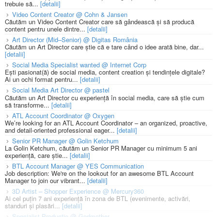
trebuie să...
[detalii]
Video Content Creator @ Cohn & Jansen
Căutăm un Video Content Creator care să gândească și să producă
content pentru unele dintre...
[detalii]
Art Director (Mid–Senior) @ Digitas România
Căutăm un Art Director care știe că e tare când o idee arată bine, dar...
[detalii]
Social Media Specialist wanted @ Internet Corp
Ești pasionat(ă) de social media, content creation și tendințele digitale?
Ai un ochi format pentru...
[detalii]
Social Media Art Director @ pastel
Căutăm un Art Director cu experiență în social media, care să știe cum
să transforme...
[detalii]
ATL Account Coordinator @ Oxygen
We’re looking for an ATL Account Coordinator – an organized, proactive,
and detail-oriented professional eager...
[detalii]
Senior PR Manager @ Golin Ketchum
La Golin Ketchum, căutăm un Senior PR Manager cu minimum 5 ani
experiență, care știe...
[detalii]
BTL Account Manager @ YES Communication
Job description: We're on the lookout for an awesome BTL Account
Manager to join our vibrant...
[detalii]
3D Artist – Shopper Experience @ Mercury360
Ai cel puțin 7 ani experiență în zona de BTL (evenimente, activări,
standuri și plasări...
[detalii]
Specialist Productie @ Godmother