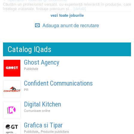
Căutăm un profesionist versatil, cu experiență relevantă în producție, care
înțelege materiale, finisaje premium și...
[detalii]
vezi toate joburile
Adauga anunt de recrutare
Catalog IQads
Ghost Agency
Publicitate
Confident Communications
PR
Digital Kitchen
Comunicare online
Grafica si Tipar
,
Publicitate
Productie publicitara