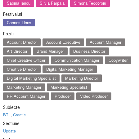
Sabina Iancu
Silvia Parpala
Simona Teodoroiu
Festivaluri
Cannes Lions
Pozitii
Account Director
Account Executive
Account Manager
Art Director
Brand Manager
Business Director
Chief Creative Officer
Communication Manager
Copywriter
Creative Director
Digital Marketing Manager
Digital Marketing Specialist
Marketing Director
Marketing Manager
Marketing Specialist
PR Account Manager
Producer
Video Producer
Subiecte
BTL
,
Creatie
Sectiune
Update