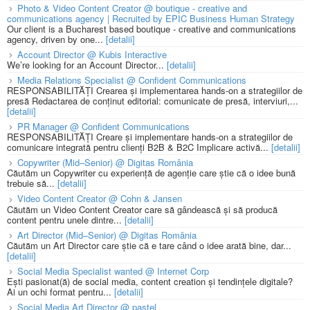
Photo & Video Content Creator @ boutique - creative and
communications agency | Recruited by EPIC Business Human Strategy
Our client is a Bucharest based boutique - creative and communications
agency, driven by one...
[detalii]
Account Director @ Kubis Interactive
We’re looking for an Account Director...
[detalii]
Media Relations Specialist @ Confident Communications
RESPONSABILITĂȚI Crearea și implementarea hands-on a strategiilor de
presă Redactarea de conținut editorial: comunicate de presă, interviuri,...
[detalii]
PR Manager @ Confident Communications
RESPONSABILITĂȚI Creare și implementare hands-on a strategiilor de
comunicare integrată pentru clienți B2B & B2C Implicare activă...
[detalii]
Copywriter (Mid–Senior) @ Digitas România
Căutăm un Copywriter cu experiență de agenție care știe că o idee bună
trebuie să...
[detalii]
Video Content Creator @ Cohn & Jansen
Căutăm un Video Content Creator care să gândească și să producă
content pentru unele dintre...
[detalii]
Art Director (Mid–Senior) @ Digitas România
Căutăm un Art Director care știe că e tare când o idee arată bine, dar...
[detalii]
Social Media Specialist wanted @ Internet Corp
Ești pasionat(ă) de social media, content creation și tendințele digitale?
Ai un ochi format pentru...
[detalii]
Social Media Art Director @ pastel