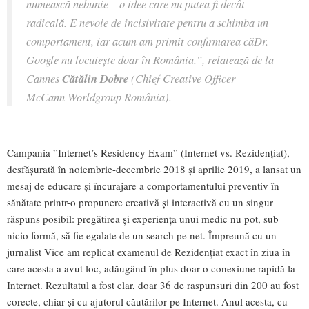
numească nebunie – o idee care nu putea fi decât
radicală. E nevoie de incisivitate pentru a schimba un
comportament, iar acum am primit confirmarea că
Dr.
Google nu locuiește doar în România.
”, relatează de la
Cannes
Cătălin Dobre
(Chief Creative Officer
McCann Worldgroup România).
Campania ”Internet’s Residency Exam” (Internet vs. Rezidențiat),
desfășurată în noiembrie-decembrie 2018 și aprilie 2019, a lansat un
mesaj de educare și încurajare a comportamentului preventiv în
sănătate printr-o propunere creativă și interactivă cu un singur
răspuns posibil: pregătirea și experiența unui medic nu pot, sub
nicio formă, să fie egalate de un search pe net. Împreună cu un
jurnalist Vice am replicat examenul de Rezidențiat exact în ziua în
care acesta a avut loc, adăugând în plus doar o conexiune rapidă la
Internet. Rezultatul a fost clar, doar 36 de raspunsuri din 200 au fost
corecte, chiar și cu ajutorul căutărilor pe Internet. Anul acesta, cu