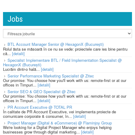
Jobs
BTL Account Manager Senior @ HexagonX (București)
Rolul ăsta se măsoară în ce nu se vede: proiectele care ies bine pentru
că...
[detalii]
Specialist Implementare BTL / Field Implementation Specialist @
HexagonX (București)
Lucrăm dintr-o hală...
[detalii]
Senior Performance Marketing Specialist @ Zitec
Our promise: You choose how you'll work with us: remote-first or at our
offices in Timpuri...
[detalii]
Senior SEO & GEO Specialist @ Zitec
Our promise: You choose how you'll work with us: remote-first or at our
offices in Timpuri...
[detalii]
PR Account Executive @ TOTAL PR
În calitate de PR Account Executive, vei implementa proiecte de
comunicare corporate & consumer, în...
[detalii]
Project Manager (Digital & eCommerce) @ Flaminjoy Group
We're looking for a Digital Project Manager who enjoys helping
businesses grow through digital marketing...
[detalii]