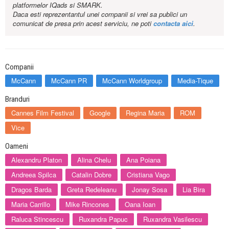
platformelor IQads si SMARK.
Daca esti reprezentantul unei companii si vrei sa publici un
comunicat de presa prin acest serviciu, ne poti
contacta aici
.
Companii
McCann
McCann PR
McCann Worldgroup
Media-Tique
Branduri
Cannes Film Festival
Google
Regina Maria
ROM
Vice
Oameni
Alexandru Platon
Alina Chelu
Ana Poiana
Andreea Spilca
Catalin Dobre
Cristiana Vago
Dragos Barda
Greta Redeleanu
Jonay Sosa
Lia Bira
Maria Carrillo
Mike Rincones
Oana Ioan
Raluca Stincescu
Ruxandra Papuc
Ruxandra Vasilescu