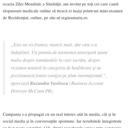
ocazia Zilei Mondiale a Sănătății, am invitat pe toți cei care caută
răspunsuri medicale online să treacă ei înșiși printr-un mini-examen
de Rezidențiat, online, pe site-ul reginamaria.ro.
„
Este un vis frumos, muncit mult, dar care s-a
îndeplinit. Un premiu de asemenea anvergură spune
multe despre standardele la care lucrăm, despre
viziunea noastră în categoria de healthcare și ne
pozitionează foarte curajos pe plan internațional.”,
apreciază
Ruxandra Vasilescu
(Business Account
Director McCann PR).
Campania s-a propagat cu un real interes atât în media, cât și în
social media și în conversațiile spontane. Iar rezultatele înregistrate
au fost peste așteptări: 11% dintre voucherele emise prin campania