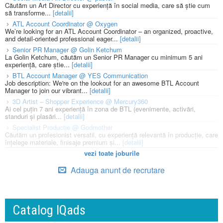
Căutăm un Art Director cu experiență în social media, care să știe cum
să transforme...
[detalii]
ATL Account Coordinator @ Oxygen
We’re looking for an ATL Account Coordinator – an organized, proactive,
and detail-oriented professional eager...
[detalii]
Senior PR Manager @ Golin Ketchum
La Golin Ketchum, căutăm un Senior PR Manager cu minimum 5 ani
experiență, care știe...
[detalii]
BTL Account Manager @ YES Communication
Job description: We're on the lookout for an awesome BTL Account
Manager to join our vibrant...
[detalii]
3D Artist – Shopper Experience @ Mercury360
Ai cel puțin 7 ani experiență în zona de BTL (evenimente, activări,
standuri și plasări...
[detalii]
Specialist Productie @ Godmother
Căutăm un profesionist versatil, cu experiență relevantă în producție, care
înțelege materiale, finisaje premium și...
[detalii]
vezi toate joburile
Adauga anunt de recrutare
Catalog IQads