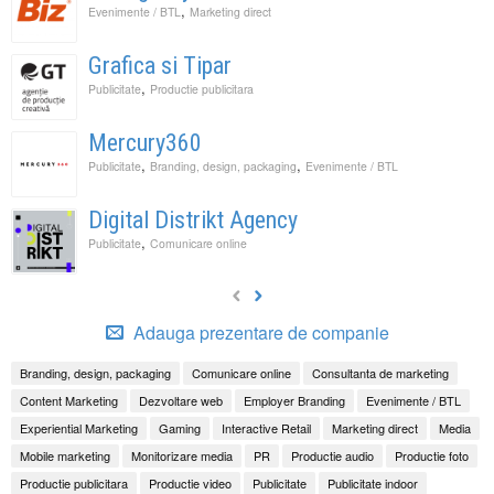
,
Evenimente / BTL
Marketing direct
Grafica si Tipar
,
Publicitate
Productie publicitara
Mercury360
,
,
Publicitate
Branding, design, packaging
Evenimente / BTL
Digital Distrikt Agency
,
Publicitate
Comunicare online
Adauga prezentare de companie
Branding, design, packaging
Comunicare online
Consultanta de marketing
Content Marketing
Dezvoltare web
Employer Branding
Evenimente / BTL
Experiential Marketing
Gaming
Interactive Retail
Marketing direct
Media
Mobile marketing
Monitorizare media
PR
Productie audio
Productie foto
Productie publicitara
Productie video
Publicitate
Publicitate indoor