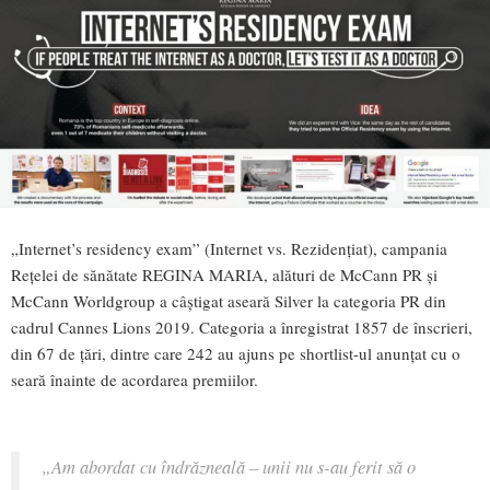
„Internet’s residency exam” (Internet vs. Rezidențiat), campania
Rețelei de sănătate REGINA MARIA, alături de McCann PR și
McCann Worldgroup a câștigat aseară Silver la categoria PR din
cadrul Cannes Lions 2019. Categoria a înregistrat 1857 de înscrieri,
din 67 de țări, dintre care 242 au ajuns pe shortlist-ul anunțat cu o
seară înainte de acordarea premiilor.
„
Am abordat cu îndrăzneală – unii nu s-au ferit să o