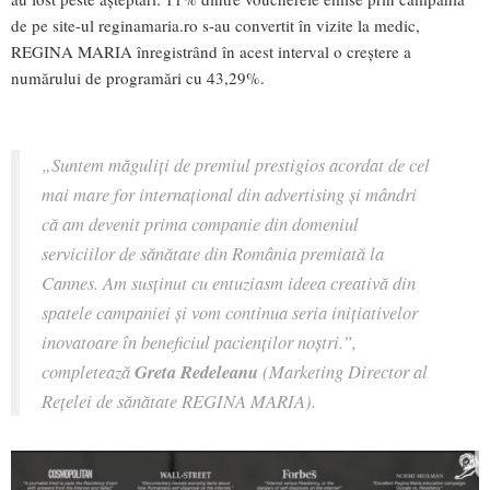
de pe site-ul reginamaria.ro s-au convertit în vizite la medic,
REGINA MARIA înregistrând în acest interval o creștere a
numărului de programări cu 43,29%.
„Suntem măguliți de premiul prestigios acordat de cel
mai mare for internațional din advertising și mândri
că am devenit prima companie din domeniul
serviciilor de sănătate din România premiată la
Cannes. Am susținut cu entuziasm ideea creativă din
spatele campaniei și vom continua seria inițiativelor
inovatoare în beneficiul pacienților noștri.”,
completează
Greta Redeleanu
(Marketing Director al
Rețelei de sănătate REGINA MARIA).