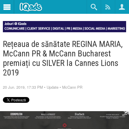
Rețeaua de sănătate REGINA MARIA,
McCann PR & McCann Bucharest
premiați cu SILVER la Cannes Lions
2019
20 Jun. 2019, 17:33 PM
•
Update
•
McCann PR