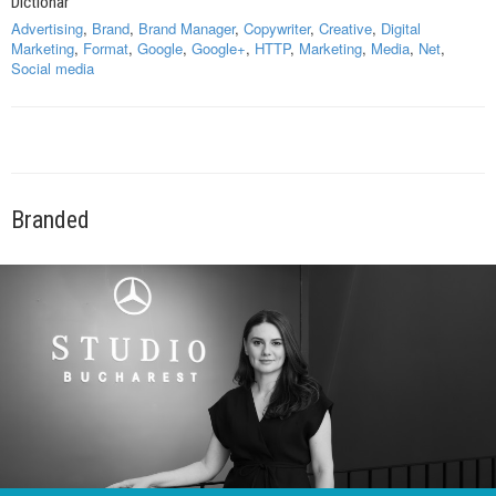
Dictionar
Advertising
,
Brand
,
Brand Manager
,
Copywriter
,
Creative
,
Digital
Marketing
,
Format
,
Google
,
Google+
,
HTTP
,
Marketing
,
Media
,
Net
,
Social media
Branded