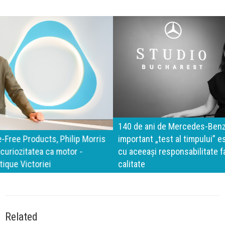
140 de ani de Mercedes-Benz. Ramona Pîrlog: Cel mai
important „test al timpului” este să inovăm constant, dar
cu aceeași responsabilitate față de oameni, siguranță și
calitate
Related