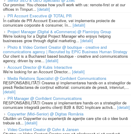
Senior SEO & GEO Specialist @ Zitec
Our promise: You choose how you'll work with us: remote-first or at our
offices in Timpuri...
[detalii]
PR Account Executive @ TOTAL PR
În calitate de PR Account Executive, vei implementa proiecte de
comunicare corporate & consumer, în...
[detalii]
Project Manager (Digital & eCommerce) @ Flaminjoy Group
We're looking for a Digital Project Manager who enjoys helping
businesses grow through digital marketing...
[detalii]
Photo & Video Content Creator @ boutique - creative and
communications agency | Recruited by EPIC Business Human Strategy
Our client is a Bucharest based boutique - creative and communications
agency, driven by one...
[detalii]
Account Director @ Kubis Interactive
We’re looking for an Account Director...
[detalii]
Media Relations Specialist @ Confident Communications
RESPONSABILITĂȚI Crearea și implementarea hands-on a strategiilor de
presă Redactarea de conținut editorial: comunicate de presă, interviuri,...
[detalii]
PR Manager @ Confident Communications
RESPONSABILITĂȚI Creare și implementare hands-on a strategiilor de
comunicare integrată pentru clienți B2B & B2C Implicare activă...
[detalii]
Copywriter (Mid–Senior) @ Digitas România
Căutăm un Copywriter cu experiență de agenție care știe că o idee bună
trebuie să...
[detalii]
Video Content Creator @ Cohn & Jansen
Căutăm un Video Content Creator care să gândească și să producă