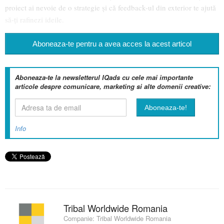
proiect ai nevoie de o strategie și că feedback-ul din exterior te ajută
să-ți rafinezi ideile.
Aboneaza-te pentru a avea acces la acest articol
Aboneaza-te la newsletterul IQads cu cele mai importante
articole despre comunicare, marketing si alte domenii creative:
Info
Tribal Worldwide Romania
Companie:
Tribal Worldwide Romania