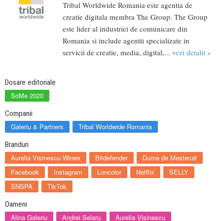
Tribal Worldwide Romania este agentia de
creatie digitala membra The Group. The Group
este lider al industriei de comunicare din
Romania si include agentii specializate in
servicii de creatie, media, digital,...
vezi detalii »
Dosare editoriale
SoMe 2020
Companii
Galeriu & Partners
Tribal Worldwide Romania
Branduri
Aurelia Visinescu Wines
Bitdefender
Dume de Mestecat
Facebook
Instagram
Loncolor
Netflix
SELLY
SNSPA
TikTok
Oameni
Alina Galeriu
Andrei Selaru
Aurelia Visinescu