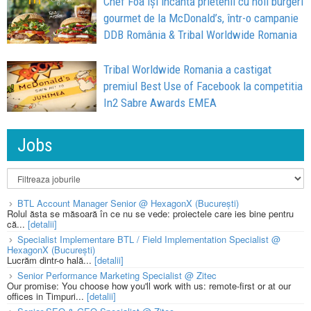
Chef Foa își încântă prietenii cu noii burgeri
gourmet de la McDonald’s, într-o campanie
DDB România & Tribal Worldwide Romania
Tribal Worldwide Romania a castigat
premiul Best Use of Facebook la competitia
In2 Sabre Awards EMEA
Jobs
BTL Account Manager Senior @ HexagonX (București)
Rolul ăsta se măsoară în ce nu se vede: proiectele care ies bine pentru
că...
[detalii]
Specialist Implementare BTL / Field Implementation Specialist @
HexagonX (București)
Lucrăm dintr-o hală...
[detalii]
Senior Performance Marketing Specialist @ Zitec
Our promise: You choose how you'll work with us: remote-first or at our
offices in Timpuri...
[detalii]