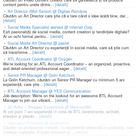
content pentru unele dintre...
[detalii]
Art Director (Mid–Senior) @ Digitas România
Căutăm un Art Director care știe că e tare când o idee arată bine, dar...
[detalii]
Social Media Specialist wanted @ Internet Corp
Ești pasionat(ă) de social media, content creation și tendințele digitale?
Ai un ochi format pentru...
[detalii]
Social Media Art Director @ pastel
Căutăm un Art Director cu experiență în social media, care să știe cum
să transforme...
[detalii]
ATL Account Coordinator @ Oxygen
We’re looking for an ATL Account Coordinator – an organized, proactive,
and detail-oriented professional eager...
[detalii]
Senior PR Manager @ Golin Ketchum
La Golin Ketchum, căutăm un Senior PR Manager cu minimum 5 ani
experiență, care știe...
[detalii]
BTL Account Manager @ YES Communication
Job description: We're on the lookout for an awesome BTL Account
Manager to join our vibrant...
[detalii]
3D Artist – Shopper Experience @ Mercury360
Ai cel puțin 7 ani experiență în zona de BTL (evenimente, activări,
standuri și plasări...
[detalii]
Specialist Productie @ Godmother
Căutăm un profesionist versatil, cu experiență relevantă în producție, care
înțelege materiale, finisaje premium și...
[detalii]