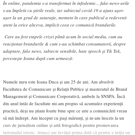
În online, pandemia s-a transformat în infodemie... fake-news-urile
s-au împletit cu știrile reale, iar subiectul covid-19 a ajuns ușor-
ușor la un grad de saturație, moment în care publicul a redevenit
atent la orice altceva, implicit ceea ce comunică brandurile.
Care au fost etapele crizei până acum în social media, cum au
reacționat brandurile & cum s-au schimbat consumatorii, despre
adaptare, fake news, subiecte sensibile, hate speech și Tik Tok,
povestește Ioana după cum urmează:
Numele meu este Ioana Duca și am 25 de ani. Am absolvit
Facultatea de Comunicare și Relații Publice și masteratul de Brand
Management și Comunicare Corporativă, ambele la SNSPA. Încă
din anul întâi de facultate mi-am propus să acumulez experiență
practică, deși nu știam foarte bine spre ce arie a comunicării vreau
să mă îndrept. Am început cu pași mărunți, și m-am înscris la un
curs de jurnalism online și artă fotografică pentru promovarea
turismului istoric. Atunci am învățat prima dată că pentru a iniția un