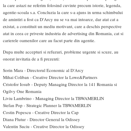
la care astazi ne referim folosind cuvinte precum istorie, legenda,
agentie-scoala s.a. Concluzia la care s-a ajuns in urma schimbului
de amintiri a fost ca D'Arcy nu se va mai intoarce, dar atat cat a
existat, a constituit un mediu motivant, care a deschis perspective
atat in ceea ce priveste industria de advertising din Romania, cat si
carierele oamenilor care au facut parte din agentie.
Dupa multe accepturi si refuzuri, probleme urgente si scuze, au
onorat invitatia de a fi prezenti:
Sorin Mara - Directorul Economic al D'Arcy
Mihai Coliban - Creative Director la Lowe&Partners
Cristofor Iosub - Deputy Managing Director la 141 Romania si
Ogilvy One Romania
Liviu Lambrino - Managing Director la TBWAMERLIN
Stefan Pop - Strategic Planner la TBWAMERLIN
Costin Popescu - Creative Director la Cap
Diana Flutur - Director General la Odissey
Valentin Suciu - Creative Director la Odissey