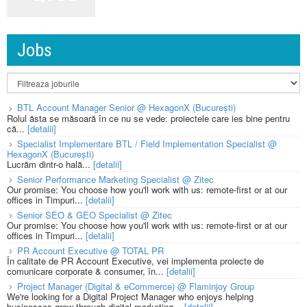
Jobs
BTL Account Manager Senior @ HexagonX (București)
Rolul ăsta se măsoară în ce nu se vede: proiectele care ies bine pentru
că...
[detalii]
Specialist Implementare BTL / Field Implementation Specialist @
HexagonX (București)
Lucrăm dintr-o hală...
[detalii]
Senior Performance Marketing Specialist @ Zitec
Our promise: You choose how you'll work with us: remote-first or at our
offices in Timpuri...
[detalii]
Senior SEO & GEO Specialist @ Zitec
Our promise: You choose how you'll work with us: remote-first or at our
offices in Timpuri...
[detalii]
PR Account Executive @ TOTAL PR
În calitate de PR Account Executive, vei implementa proiecte de
comunicare corporate & consumer, în...
[detalii]
Project Manager (Digital & eCommerce) @ Flaminjoy Group
We're looking for a Digital Project Manager who enjoys helping
businesses grow through digital marketing...
[detalii]