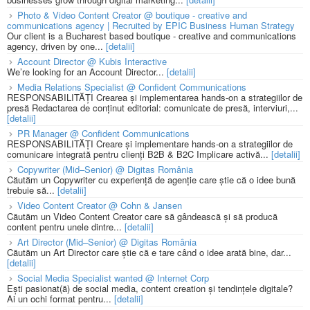
Photo & Video Content Creator @ boutique - creative and
communications agency | Recruited by EPIC Business Human Strategy
Our client is a Bucharest based boutique - creative and communications
agency, driven by one...
[detalii]
Account Director @ Kubis Interactive
We’re looking for an Account Director...
[detalii]
Media Relations Specialist @ Confident Communications
RESPONSABILITĂȚI Crearea și implementarea hands-on a strategiilor de
presă Redactarea de conținut editorial: comunicate de presă, interviuri,...
[detalii]
PR Manager @ Confident Communications
RESPONSABILITĂȚI Creare și implementare hands-on a strategiilor de
comunicare integrată pentru clienți B2B & B2C Implicare activă...
[detalii]
Copywriter (Mid–Senior) @ Digitas România
Căutăm un Copywriter cu experiență de agenție care știe că o idee bună
trebuie să...
[detalii]
Video Content Creator @ Cohn & Jansen
Căutăm un Video Content Creator care să gândească și să producă
content pentru unele dintre...
[detalii]
Art Director (Mid–Senior) @ Digitas România
Căutăm un Art Director care știe că e tare când o idee arată bine, dar...
[detalii]
Social Media Specialist wanted @ Internet Corp
Ești pasionat(ă) de social media, content creation și tendințele digitale?
Ai un ochi format pentru...
[detalii]