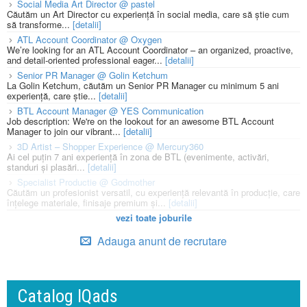
Social Media Art Director @ pastel
Căutăm un Art Director cu experiență în social media, care să știe cum
să transforme...
[detalii]
ATL Account Coordinator @ Oxygen
We’re looking for an ATL Account Coordinator – an organized, proactive,
and detail-oriented professional eager...
[detalii]
Senior PR Manager @ Golin Ketchum
La Golin Ketchum, căutăm un Senior PR Manager cu minimum 5 ani
experiență, care știe...
[detalii]
BTL Account Manager @ YES Communication
Job description: We're on the lookout for an awesome BTL Account
Manager to join our vibrant...
[detalii]
3D Artist – Shopper Experience @ Mercury360
Ai cel puțin 7 ani experiență în zona de BTL (evenimente, activări,
standuri și plasări...
[detalii]
Specialist Productie @ Godmother
Căutăm un profesionist versatil, cu experiență relevantă în producție, care
înțelege materiale, finisaje premium și...
[detalii]
vezi toate joburile
Adauga anunt de recrutare
Catalog IQads