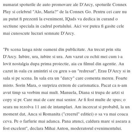
numarat spoturile de auto promovare ale D'Arcy, spoturile Connex
Play si celebrul "Alo, Maria?" de la Connex Go. Pentru cei care nu
au putut fi prezenti la eveniment, IQads va dedica in curand o
sectiune speciala in cadrul portalului. Aici vor putea fi gasite cele
mai cunoscute lucrari semnate D'Arcy.
"Pe scena langa niste oameni din publicitate. Au trecut prin sita
D'Arcy. Iubire, ura, iubire si ura. Am vazut cu ochii mei cum i-a
lovit nostalgia dupa prima proiectie, aia cu filmul din agentie. Au
cazut in oala cu amintiri si cu greu s-au "redresat". Erau D'Arcy si in
sala si pe scena. In sala era un "darcy" care comenta mereu. Foarte
misto. Sorin Mara, o surpriza extrem de carismatica. Pacat ca n-am
avut timp sa vorbim mai mult. Manuela, Diana si trupa de artzi si
copy si pr. Care mai de care mai senior. Ar fi fost multe de spus; o
seara nu rezolva 11 ani de intamplari. Am incercat si probabil, la un
moment dat, Anca si Romanita ("creerul" editiei) o sa va mai coaca
ceva. Pe o farfurie mai adanca. Pana atunci, caldura mare si aseara a
fost excelent", declara Mihai Anton, moderatorul evenimentului.