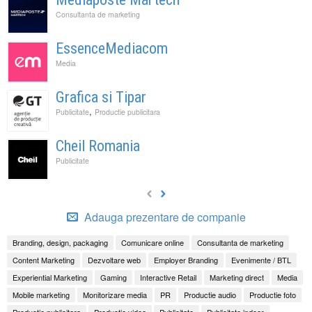
Consultanta de marketing
EssenceMediacom
Media
Grafica si Tipar
,
Publicitate
Productie publicitara
Cheil Romania
Publicitate
Adauga prezentare de companie
Branding, design, packaging
Comunicare online
Consultanta de marketing
Content Marketing
Dezvoltare web
Employer Branding
Evenimente / BTL
Experiential Marketing
Gaming
Interactive Retail
Marketing direct
Media
Mobile marketing
Monitorizare media
PR
Productie audio
Productie foto