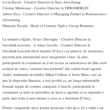
Liviu David - Creative Director la Next Advertising
Cristian Munteanu - Creative Director la TBWAMERLIN
Albert Nica - Creative Director si Managing Partner la Rennaissance
Advertising
Manuela Necula - Head of Country Ogilvy Group Romania,
La initiativa IQads, Octav Gheorghe - Creative Director la
Gavrila&Asociatii - si Alina Gavrila - Creative Director la
Gavrila&Asociatii (fosti membri D'Arcy) au putut fi, de asemenea,
prezenti prin intermediul unor inregistrari video. In plus,
participantii la eveniment au avut ocazia sa urmareasca un film scurt
realizat de cativa "amatori fara pretentii" din cadrul fostei agentii.
Astfel, multumita invitatilor Mihai Coliban si Sorin Mara, care au
pus la dispozitie filmarea, a fost posibil ca, pe langa informatiile
formale legate de conturi, campanii si functii, participantii la
eveniment sa intre in atmosfera de lucru a agentiei si sa suprinda o
parte mai reala si mai umana a ceea ce a insemnat D'Arcy.
Printre campaniile alese pentru proiectia celei de-a 16-a editii s-au