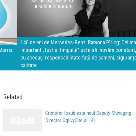
140 de ani de Mercedes-Benz. Ramona Pîrlog: Cel mai
important „test al timpului” este să inovăm constant, dar
cu aceeași responsabilitate față de oameni, siguranță și
calitate
Related
Cristofor Iosub este noul Deputy Managing
Director OgilvyOne si 141