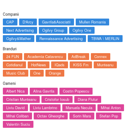
Companii
CAP
D'Arcy
Gavrila&Asociatii
Mullen Romania
Next Advertising
Ogilvy Group
Ogilvy One
Ogilvy&Mather
Rennaissance Advertising
TBWA \ MERLIN
Branduri
24 FUN
Academia Catavencu
AdBreak
Connex
Cotidianul
HotNews
IQads
KISS Fm
Munteanu
Music Club
One
Orange
Oameni
Albert Nica
Alina Gavrila
Costin Popescu
Cristian Munteanu
Cristofor Iosub
Diana Flutur
Liviu David
Liviu Lambrino
Manuela Necula
Mihai Anton
Mihai Coliban
Octav Gheorghe
Sorin Mara
Stefan Pop
Valentin Suciu