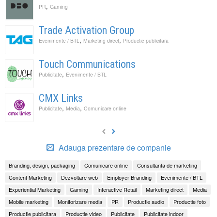
,
PR
Gaming
Trade Activation Group
,
,
Evenimente / BTL
Marketing direct
Productie publicitara
Touch Communications
,
Publicitate
Evenimente / BTL
CMX Links
,
,
Publicitate
Media
Comunicare online
Adauga prezentare de companie
Branding, design, packaging
Comunicare online
Consultanta de marketing
Content Marketing
Dezvoltare web
Employer Branding
Evenimente / BTL
Experiential Marketing
Gaming
Interactive Retail
Marketing direct
Media
Mobile marketing
Monitorizare media
PR
Productie audio
Productie foto
Productie publicitara
Productie video
Publicitate
Publicitate indoor