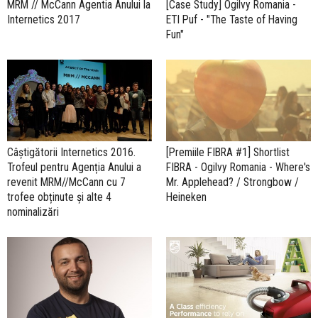
MRM // McCann Agentia Anului la
[Case Study] Ogilvy Romania -
Internetics 2017
ETI Puf - "The Taste of Having
Fun"
Câștigătorii Internetics 2016.
[Premiile FIBRA #1] Shortlist
Trofeul pentru Agenția Anului a
FIBRA - Ogilvy Romania - Where's
revenit MRM//McCann cu 7
Mr. Applehead? / Strongbow /
trofee obținute și alte 4
Heineken
nominalizări