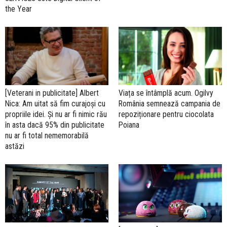
the Year
[Veterani in publicitate] Albert
Viața se întâmplă acum. Ogilvy
Nica: Am uitat să fim curajoși cu
România semnează campania de
propriile idei. Și nu ar fi nimic rău
repoziționare pentru ciocolata
în asta dacă 95% din publicitate
Poiana
nu ar fi total nememorabilă
astăzi