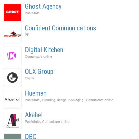
Ghost Agency
Publicitate
Confident Communications
PR
Digital Kitchen
Comunicare online
OLX Group
Clienti
Hueman
,
,
Publicitate
Branding, design, packaging
Comunicare online
Akabel
,
Publicitate
Comunicare online
DBO