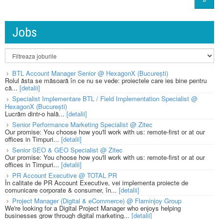
»
Jobs
BTL Account Manager Senior @ HexagonX (București)
Rolul ăsta se măsoară în ce nu se vede: proiectele care ies bine pentru
că...
[detalii]
Specialist Implementare BTL / Field Implementation Specialist @
HexagonX (București)
Lucrăm dintr-o hală...
[detalii]
Senior Performance Marketing Specialist @ Zitec
Our promise: You choose how you'll work with us: remote-first or at our
offices in Timpuri...
[detalii]
Senior SEO & GEO Specialist @ Zitec
Our promise: You choose how you'll work with us: remote-first or at our
offices in Timpuri...
[detalii]
PR Account Executive @ TOTAL PR
În calitate de PR Account Executive, vei implementa proiecte de
comunicare corporate & consumer, în...
[detalii]
Project Manager (Digital & eCommerce) @ Flaminjoy Group
We're looking for a Digital Project Manager who enjoys helping
businesses grow through digital marketing...
[detalii]