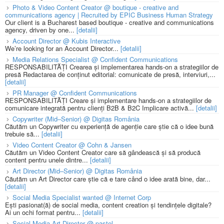
Photo & Video Content Creator @ boutique - creative and
communications agency | Recruited by EPIC Business Human Strategy
Our client is a Bucharest based boutique - creative and communications
agency, driven by one...
[detalii]
Account Director @ Kubis Interactive
We’re looking for an Account Director...
[detalii]
Media Relations Specialist @ Confident Communications
RESPONSABILITĂȚI Crearea și implementarea hands-on a strategiilor de
presă Redactarea de conținut editorial: comunicate de presă, interviuri,...
[detalii]
PR Manager @ Confident Communications
RESPONSABILITĂȚI Creare și implementare hands-on a strategiilor de
comunicare integrată pentru clienți B2B & B2C Implicare activă...
[detalii]
Copywriter (Mid–Senior) @ Digitas România
Căutăm un Copywriter cu experiență de agenție care știe că o idee bună
trebuie să...
[detalii]
Video Content Creator @ Cohn & Jansen
Căutăm un Video Content Creator care să gândească și să producă
content pentru unele dintre...
[detalii]
Art Director (Mid–Senior) @ Digitas România
Căutăm un Art Director care știe că e tare când o idee arată bine, dar...
[detalii]
Social Media Specialist wanted @ Internet Corp
Ești pasionat(ă) de social media, content creation și tendințele digitale?
Ai un ochi format pentru...
[detalii]
Social Media Art Director @ pastel