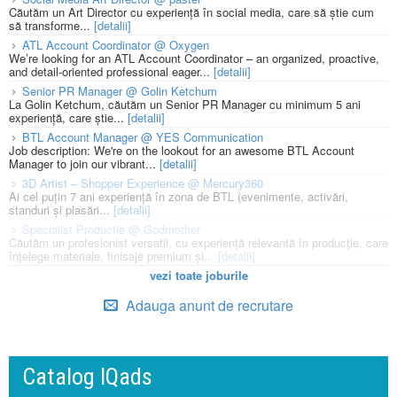
Căutăm un Art Director cu experiență în social media, care să știe cum
să transforme...
[detalii]
ATL Account Coordinator @ Oxygen
We’re looking for an ATL Account Coordinator – an organized, proactive,
and detail-oriented professional eager...
[detalii]
Senior PR Manager @ Golin Ketchum
La Golin Ketchum, căutăm un Senior PR Manager cu minimum 5 ani
experiență, care știe...
[detalii]
BTL Account Manager @ YES Communication
Job description: We're on the lookout for an awesome BTL Account
Manager to join our vibrant...
[detalii]
3D Artist – Shopper Experience @ Mercury360
Ai cel puțin 7 ani experiență în zona de BTL (evenimente, activări,
standuri și plasări...
[detalii]
Specialist Productie @ Godmother
Căutăm un profesionist versatil, cu experiență relevantă în producție, care
înțelege materiale, finisaje premium și...
[detalii]
vezi toate joburile
Adauga anunt de recrutare
Catalog IQads