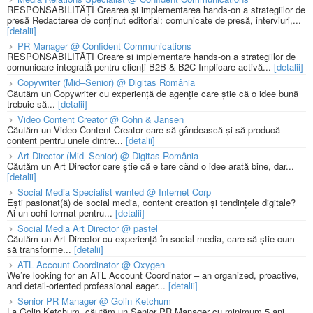
RESPONSABILITĂȚI Crearea și implementarea hands-on a strategiilor de
presă Redactarea de conținut editorial: comunicate de presă, interviuri,...
[detalii]
PR Manager @ Confident Communications
RESPONSABILITĂȚI Creare și implementare hands-on a strategiilor de
comunicare integrată pentru clienți B2B & B2C Implicare activă...
[detalii]
Copywriter (Mid–Senior) @ Digitas România
Căutăm un Copywriter cu experiență de agenție care știe că o idee bună
trebuie să...
[detalii]
Video Content Creator @ Cohn & Jansen
Căutăm un Video Content Creator care să gândească și să producă
content pentru unele dintre...
[detalii]
Art Director (Mid–Senior) @ Digitas România
Căutăm un Art Director care știe că e tare când o idee arată bine, dar...
[detalii]
Social Media Specialist wanted @ Internet Corp
Ești pasionat(ă) de social media, content creation și tendințele digitale?
Ai un ochi format pentru...
[detalii]
Social Media Art Director @ pastel
Căutăm un Art Director cu experiență în social media, care să știe cum
să transforme...
[detalii]
ATL Account Coordinator @ Oxygen
We’re looking for an ATL Account Coordinator – an organized, proactive,
and detail-oriented professional eager...
[detalii]
Senior PR Manager @ Golin Ketchum
La Golin Ketchum, căutăm un Senior PR Manager cu minimum 5 ani