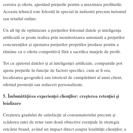
cererea și oferta, ajustând prețurile pentru a maximiza profiturile.
Aceasta tehnică este folosită în special în industrii precum turismul
sau retailul online.
Un alt tip de optimizare a prețurilor folosind datele și inteligența
artificială se poate realiza prin monitorizarea automată a prețurilor
concurenților și ajustarea prețurilor propriilor produse pentru a
rămâne cu o oferta competitivă fără a sacrifica marjele de profit.
Tot cu ajutorul datelor și al inteligenței artificiale, companiile pot
ajusta prețurile în funcție de factori specifici, cum ar fi ora,
localizarea geografică sau istoricul de cumpărături al unui client,
oferind promoții sau reduceri personalizate.
5. Îmbunătățirea experienței clienților: creșterea retenției și
loializare
Creșterea gradului de satisfacție al consumatorului precum și
scăderea ratei de retur sunt două obiective esențiale în strategia
oricărui brand, având un impact direct asupra loialității clienților, a