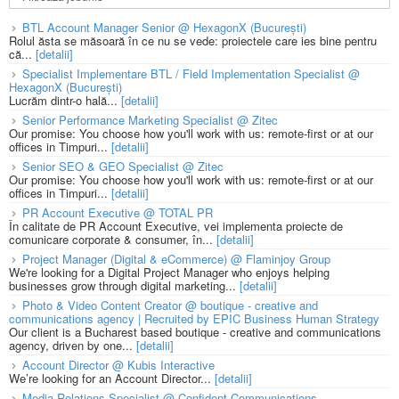
BTL Account Manager Senior @ HexagonX (București)
Rolul ăsta se măsoară în ce nu se vede: proiectele care ies bine pentru
că...
[detalii]
Specialist Implementare BTL / Field Implementation Specialist @
HexagonX (București)
Lucrăm dintr-o hală...
[detalii]
Senior Performance Marketing Specialist @ Zitec
Our promise: You choose how you'll work with us: remote-first or at our
offices in Timpuri...
[detalii]
Senior SEO & GEO Specialist @ Zitec
Our promise: You choose how you'll work with us: remote-first or at our
offices in Timpuri...
[detalii]
PR Account Executive @ TOTAL PR
În calitate de PR Account Executive, vei implementa proiecte de
comunicare corporate & consumer, în...
[detalii]
Project Manager (Digital & eCommerce) @ Flaminjoy Group
We're looking for a Digital Project Manager who enjoys helping
businesses grow through digital marketing...
[detalii]
Photo & Video Content Creator @ boutique - creative and
communications agency | Recruited by EPIC Business Human Strategy
Our client is a Bucharest based boutique - creative and communications
agency, driven by one...
[detalii]
Account Director @ Kubis Interactive
We’re looking for an Account Director...
[detalii]
Media Relations Specialist @ Confident Communications