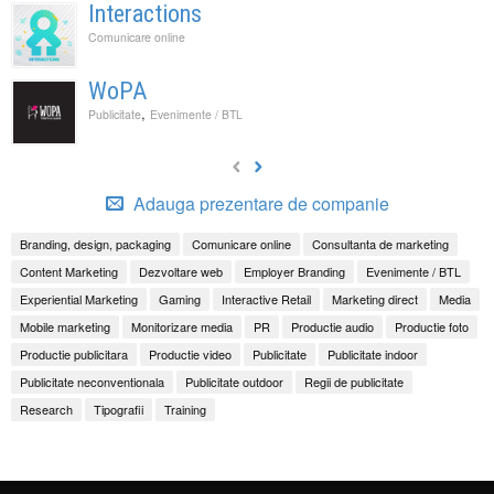
Interactions
Comunicare online
WoPA
,
Publicitate
Evenimente / BTL
Adauga prezentare de companie
Branding, design, packaging
Comunicare online
Consultanta de marketing
Content Marketing
Dezvoltare web
Employer Branding
Evenimente / BTL
Experiential Marketing
Gaming
Interactive Retail
Marketing direct
Media
Mobile marketing
Monitorizare media
PR
Productie audio
Productie foto
Productie publicitara
Productie video
Publicitate
Publicitate indoor
Publicitate neconventionala
Publicitate outdoor
Regii de publicitate
Research
Tipografii
Training