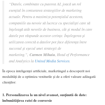
“
Datele, combinate cu puterea AI, joacă un rol
esențial în conturarea strategiilor de marketing
actuale. Pentru a maximiza potențialul acestora,
companiile au nevoie să lucreze cu specialiști care să
înțeleagă atât nevoile de business, cât și modul în care
datele pot răspunde acestor cerințe. Înțelegerea și
utilizarea corectă a datelor pot face diferența între
succesul și eșecul unei strategii de
marketing.
”,
Carmen Mihaiu
, Head of Performance
and Analytics la
United Media Services
.
În epoca inteligenței artificiale, marketingul a descoperit noi
modalități de a optimiza veniturile și de a oferi valoare adăugată
clienților:
1. Personalizarea la un nivel avansat, susținută de date:
îmbunătățirea ratei de conversie