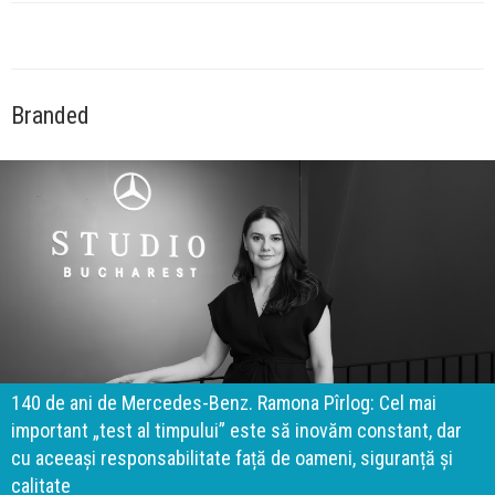
Branded
140 de ani de Mercedes-Benz. Ramona Pîrlog: Cel mai
important „test al timpului” este să inovăm constant, dar
cu aceeași responsabilitate față de oameni, siguranță și
calitate