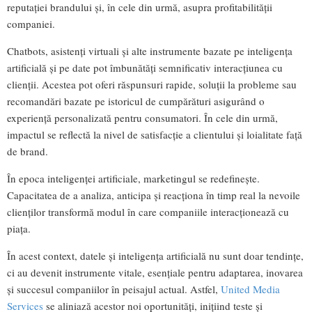
reputației brandului și, în cele din urmă, asupra profitabilității
companiei.
Chatbots, asistenți virtuali și alte instrumente bazate pe inteligența
artificială și pe date pot îmbunătăți semnificativ interacțiunea cu
clienții. Acestea pot oferi răspunsuri rapide, soluții la probleme sau
recomandări bazate pe istoricul de cumpărături asigurând o
experiență personalizată pentru consumatori. În cele din urmă,
impactul se reflectă la nivel de satisfacție a clientului și loialitate față
de brand.
În epoca inteligenței artificiale, marketingul se redefinește.
Capacitatea de a analiza, anticipa și reacționa în timp real la nevoile
clienților transformă modul în care companiile interacționează cu
piața.
În acest context, datele și inteligența artificială nu sunt doar tendințe,
ci au devenit instrumente vitale, esențiale pentru adaptarea, inovarea
și succesul companiilor în peisajul actual. Astfel,
United Media
Services
se aliniază acestor noi oportunități, inițiind teste și