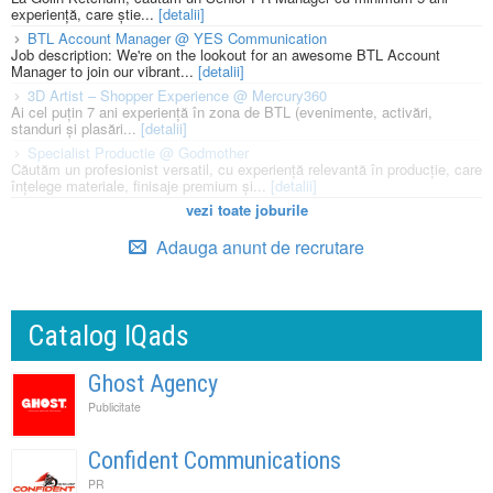
experiență, care știe...
[detalii]
BTL Account Manager @ YES Communication
Job description: We're on the lookout for an awesome BTL Account
Manager to join our vibrant...
[detalii]
3D Artist – Shopper Experience @ Mercury360
Ai cel puțin 7 ani experiență în zona de BTL (evenimente, activări,
standuri și plasări...
[detalii]
Specialist Productie @ Godmother
Căutăm un profesionist versatil, cu experiență relevantă în producție, care
înțelege materiale, finisaje premium și...
[detalii]
vezi toate joburile
Adauga anunt de recrutare
Catalog IQads
Ghost Agency
Publicitate
Confident Communications
PR