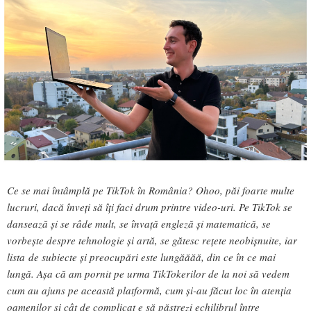
Ce se mai întâmplă pe TikTok în România? Ohoo, păi foarte multe
lucruri, dacă înveți să îți faci drum printre video-uri. Pe TikTok se
dansează și se râde mult, se învață engleză și matematică, se
vorbește despre tehnologie și artă, se gătesc rețete neobișnuite, iar
lista de subiecte și preocupări este lungăăăă, din ce în ce mai
lungă. Așa că am pornit pe urma TikTokerilor de la noi să vedem
cum au ajuns pe această platformă, cum și-au făcut loc în atenția
oamenilor și cât de complicat e să păstrezi echilibrul între