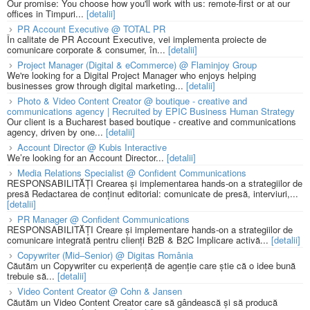
Our promise: You choose how you'll work with us: remote-first or at our
offices in Timpuri...
[detalii]
PR Account Executive @ TOTAL PR
În calitate de PR Account Executive, vei implementa proiecte de
comunicare corporate & consumer, în...
[detalii]
Project Manager (Digital & eCommerce) @ Flaminjoy Group
We're looking for a Digital Project Manager who enjoys helping
businesses grow through digital marketing...
[detalii]
Photo & Video Content Creator @ boutique - creative and
communications agency | Recruited by EPIC Business Human Strategy
Our client is a Bucharest based boutique - creative and communications
agency, driven by one...
[detalii]
Account Director @ Kubis Interactive
We’re looking for an Account Director...
[detalii]
Media Relations Specialist @ Confident Communications
RESPONSABILITĂȚI Crearea și implementarea hands-on a strategiilor de
presă Redactarea de conținut editorial: comunicate de presă, interviuri,...
[detalii]
PR Manager @ Confident Communications
RESPONSABILITĂȚI Creare și implementare hands-on a strategiilor de
comunicare integrată pentru clienți B2B & B2C Implicare activă...
[detalii]
Copywriter (Mid–Senior) @ Digitas România
Căutăm un Copywriter cu experiență de agenție care știe că o idee bună
trebuie să...
[detalii]
Video Content Creator @ Cohn & Jansen
Căutăm un Video Content Creator care să gândească și să producă