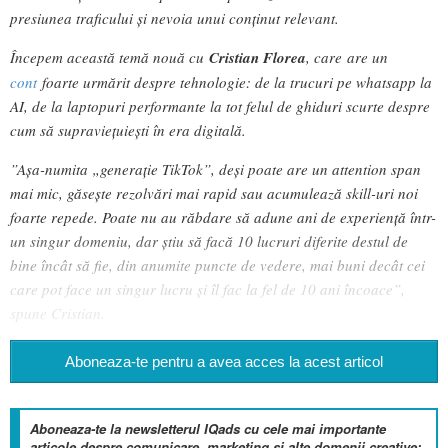
presiunea traficului și nevoia unui conținut relevant.
Începem această temă nouă cu
Cristian Florea
, care are un
cont
foarte urmărit despre tehnologie: de la trucuri pe whatsapp la
AI, de la laptopuri performante la tot felul de ghiduri scurte despre
cum să supraviețuiești în era digitală.
”Așa-numita „generație TikTok”, deși poate are un attention span
mai mic, găsește rezolvări mai rapid sau acumulează skill-uri noi
foarte repede. Poate nu au răbdare să adune ani de experiență într-
un singur domeniu, dar știu să facă 10 lucruri diferite destul de
bine încât să fie, din anumite puncte de vedere, mai buni decât cei
care pot face un singur lucru și îl fac la fel de 10 ani încoace”,
spune Cristian.
Aboneaza-te pentru a avea acces la acest articol
Aboneaza-te la newsletterul IQads cu cele mai importante
articole despre comunicare, marketing si alte domenii creative: