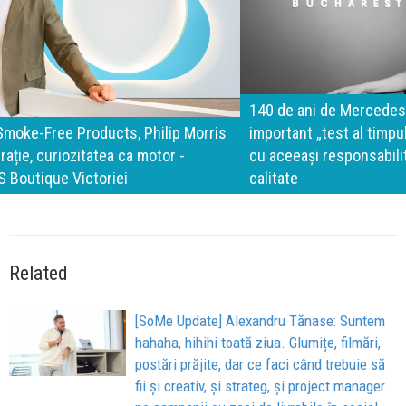
140 de ani de Mercedes-Benz. Ramona Pîrlog: Cel mai
important „test al timpului” este să inovăm constant, dar
cu aceeași responsabilitate față de oameni, siguranță și
calitate
Related
[SoMe Update] Alexandru Tănase: Suntem
hahaha, hihihi toată ziua. Glumițe, filmări,
postări prăjite, dar ce faci când trebuie să
fii și creativ, și strateg, și project manager