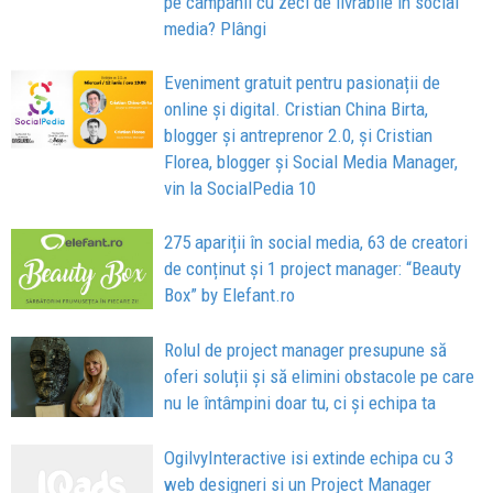
pe campanii cu zeci de livrabile în social
media? Plângi
Eveniment gratuit pentru pasionații de
online și digital. Cristian China Birta,
blogger și antreprenor 2.0, și Cristian
Florea, blogger și Social Media Manager,
vin la SocialPedia 10
275 apariții în social media, 63 de creatori
de conținut și 1 project manager: “Beauty
Box” by Elefant.ro
Rolul de project manager presupune să
oferi soluții și să elimini obstacole pe care
nu le întâmpini doar tu, ci și echipa ta
OgilvyInteractive isi extinde echipa cu 3
web designeri si un Project Manager