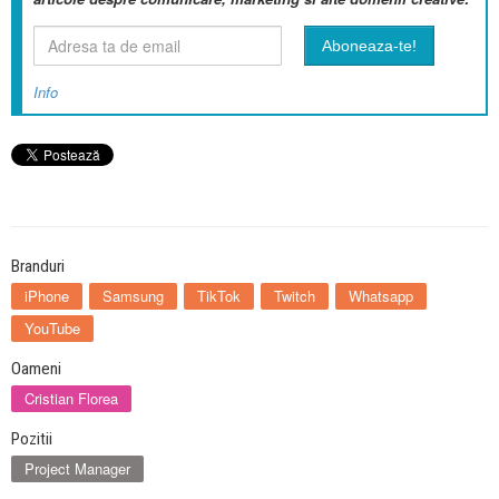
Info
Branduri
iPhone
Samsung
TikTok
Twitch
Whatsapp
YouTube
Oameni
Cristian Florea
Pozitii
Project Manager