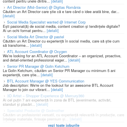
content pentru unele dintre...
[detalii]
Art Director (Mid–Senior) @ Digitas România
Căutăm un Art Director care știe că e tare când o idee arată bine, dar...
[detalii]
Social Media Specialist wanted @ Internet Corp
Ești pasionat(ă) de social media, content creation și tendințele digitale?
Ai un ochi format pentru...
[detalii]
Social Media Art Director @ pastel
Căutăm un Art Director cu experiență în social media, care să știe cum
să transforme...
[detalii]
ATL Account Coordinator @ Oxygen
We’re looking for an ATL Account Coordinator – an organized, proactive,
and detail-oriented professional eager...
[detalii]
Senior PR Manager @ Golin Ketchum
La Golin Ketchum, căutăm un Senior PR Manager cu minimum 5 ani
experiență, care știe...
[detalii]
BTL Account Manager @ YES Communication
Job description: We're on the lookout for an awesome BTL Account
Manager to join our vibrant...
[detalii]
3D Artist – Shopper Experience @ Mercury360
Ai cel puțin 7 ani experiență în zona de BTL (evenimente, activări,
standuri și plasări...
[detalii]
Specialist Productie @ Godmother
Căutăm un profesionist versatil, cu experiență relevantă în producție, care
înțelege materiale, finisaje premium și...
[detalii]
vezi toate joburile