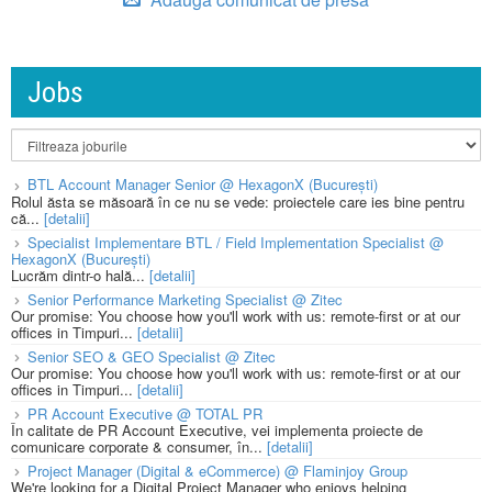
Jobs
BTL Account Manager Senior @ HexagonX (București)
Rolul ăsta se măsoară în ce nu se vede: proiectele care ies bine pentru
că...
[detalii]
Specialist Implementare BTL / Field Implementation Specialist @
HexagonX (București)
Lucrăm dintr-o hală...
[detalii]
Senior Performance Marketing Specialist @ Zitec
Our promise: You choose how you'll work with us: remote-first or at our
offices in Timpuri...
[detalii]
Senior SEO & GEO Specialist @ Zitec
Our promise: You choose how you'll work with us: remote-first or at our
offices in Timpuri...
[detalii]
PR Account Executive @ TOTAL PR
În calitate de PR Account Executive, vei implementa proiecte de
comunicare corporate & consumer, în...
[detalii]
Project Manager (Digital & eCommerce) @ Flaminjoy Group
We're looking for a Digital Project Manager who enjoys helping