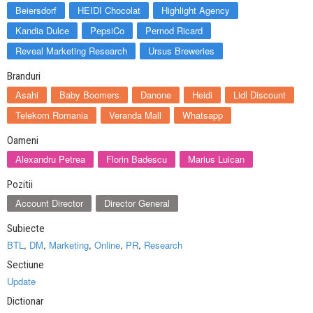
Beiersdorf
HEIDI Chocolat
Highlight Agency
Kandia Dulce
PepsiCo
Pernod Ricard
Reveal Marketing Research
Ursus Breweries
Branduri
Asahi
Baby Boomers
Danone
Heidi
Lidl Discount
Telekom Romania
Veranda Mall
Whatsapp
Oameni
Alexandru Petrea
Florin Badescu
Marius Luican
Pozitii
Account Director
Director General
Subiecte
BTL
,
DM
,
Marketing
,
Online
,
PR
,
Research
Sectiune
Update
Dictionar