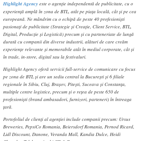
Highlight Agency
este o agenție independentă de publicitate, cu o
experiență amplă în zona de BTL, atât pe piața locală, cât și pe cea
europeană. Ne mândrim cu o echipă de peste 40 profesioniști
pasionați de publicitate (Strategie și Creație, Client Service, BTL,
Digital, Producție și Logistică) precum și cu parteneriate de lungă
durată cu companii din diverse industrii, alături de care creăm
experiențe relevante și memorabile atât în mediul corporate, cât și
în trade, in-store, digital sau la festivaluri.
Highlight Agency oferă servicii full-service de comunicare cu focus
pe zona de BTL și are un sediu central la București și 6 filiale
regionale în Sibiu, Cluj, Brașov, Pitești, Suceava și Constanța,
multiple centre logistice, precum și o rețea de peste 650 de
profesioniști (brand ambasadori, furnizori, parteneri) în întreaga
țară.
Portofoliul de clienți al agenției include companii precum: Ursus
Breweries, PepsiCo Romania, Beiersdorf Romania, Pernod Ricard,
Lidl Discount, Danone, Veranda Mall, Kandia Dulce, Heidi