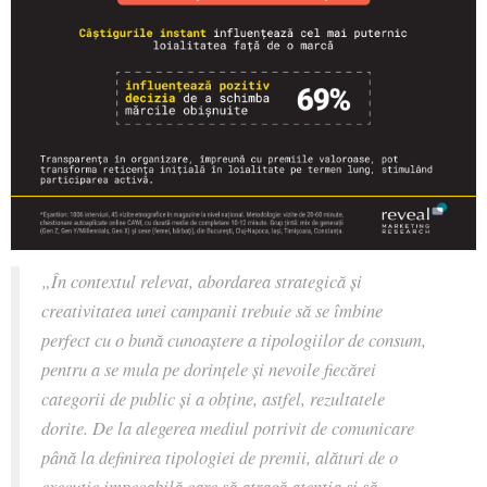
„În contextul relevat, abordarea strategică și
creativitatea unei campanii trebuie să se îmbine
perfect cu o bună cunoaștere a tipologiilor de consum,
pentru a se mula pe dorințele și nevoile fiecărei
categorii de public și a obține, astfel, rezultatele
dorite. De la alegerea mediul potrivit de comunicare
până la definirea tipologiei de premii, alături de o
execuție impecabilă care să atragă atenția și să