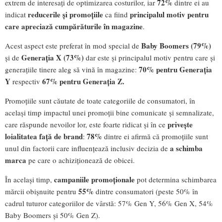
72%
extrem de interesați de optimizarea costurilor, iar
dintre ei au
reducerile și promoțiile
principalul motiv pentru
indicat
ca fiind
care apreciază cumpărăturile în magazine
.
Baby Boomers (79%)
Acest aspect este preferat în mod special de
Generația X (73%)
și de
dar este și principalul motiv pentru care și
70% pentru Generația
generațiile tinere aleg să vină în magazine:
Y
67% pentru Generația Z.
respectiv
Promoțiile sunt căutate de toate categoriile de consumatori, în
același timp impactul unei promoții bine comunicate și semnalizate,
privește
care răspunde nevoilor lor, este foarte ridicat și în ce
loialitatea față de brand
78%
:
dintre ei afirmă că promoțiile sunt
a schimba
unul din factorii care influențează inclusiv decizia de
marca
pe care o achiziționează de obicei.
campaniile promoționale
În același timp,
pot determina schimbarea
55%
mărcii obișnuite pentru
dintre consumatori (peste 50% în
cadrul tuturor categoriilor de vârstă: 57% Gen Y, 56% Gen X, 54%
Baby Boomers și 50% Gen Z).