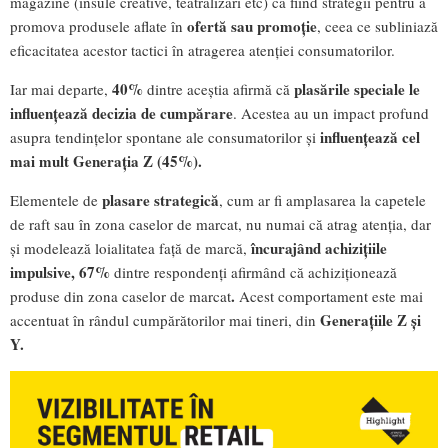
magazine (insule creative, teatralizări etc) ca fiind strategii pentru a
ofertă sau promoție
promova produsele aflate în
, ceea ce subliniază
eficacitatea acestor tactici în atragerea atenției consumatorilor.
40%
plasările speciale le
Iar mai departe,
dintre aceștia afirmă că
influențează decizia de cumpărare
. Acestea au un impact profund
influențează cel
asupra tendințelor spontane ale consumatorilor și
mai mult Generația Z (45%).
plasare strategică
Elementele de
, cum ar fi amplasarea la capetele
de raft sau în zona caselor de marcat, nu numai că atrag atenția, dar
încurajând achizițiile
și modelează loialitatea față de marcă,
impulsive, 67%
dintre respondenți afirmând că achiziționează
.
produse din zona caselor de marcat
Acest comportament este mai
Generațiile Z și
accentuat în rândul cumpărătorilor mai tineri, din
Y.