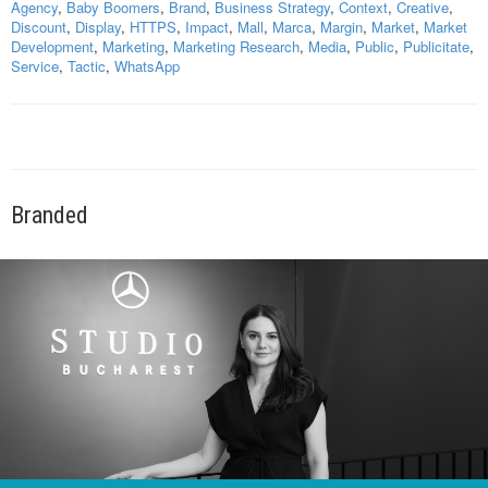
Agency
,
Baby Boomers
,
Brand
,
Business Strategy
,
Context
,
Creative
,
Discount
,
Display
,
HTTPS
,
Impact
,
Mall
,
Marca
,
Margin
,
Market
,
Market
Development
,
Marketing
,
Marketing Research
,
Media
,
Public
,
Publicitate
,
Service
,
Tactic
,
WhatsApp
Branded