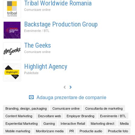
Tribal Worldwide Romania
Comunicare online
Backstage Production Group
Evenimente / BTL
The Geeks
Comunicare online
Highlight Agency
Publicitate
Adauga prezentare de companie
Branding, design, packaging
Comunicare online
Consultanta de marketing
Content Marketing
Dezvoltare web
Employer Branding
Evenimente / BTL
Experiential Marketing
Gaming
Interactive Retail
Marketing direct
Media
Mobile marketing
Monitorizare media
PR
Productie audio
Productie foto