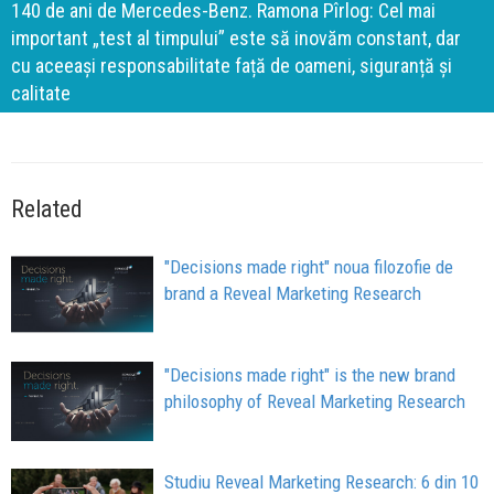
140 de ani de Mercedes-Benz. Ramona Pîrlog: Cel mai
important „test al timpului” este să inovăm constant, dar
cu aceeași responsabilitate față de oameni, siguranță și
calitate
Related
"Decisions made right" noua filozofie de
brand a Reveal Marketing Research
"Decisions made right" is the new brand
philosophy of Reveal Marketing Research
Studiu Reveal Marketing Research: 6 din 10