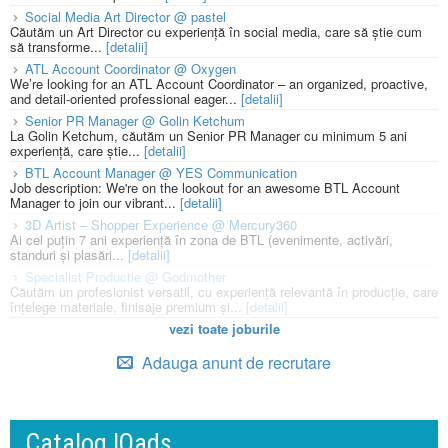
Social Media Art Director @ pastel
Căutăm un Art Director cu experiență în social media, care să știe cum
să transforme...
[detalii]
ATL Account Coordinator @ Oxygen
We’re looking for an ATL Account Coordinator – an organized, proactive,
and detail-oriented professional eager...
[detalii]
Senior PR Manager @ Golin Ketchum
La Golin Ketchum, căutăm un Senior PR Manager cu minimum 5 ani
experiență, care știe...
[detalii]
BTL Account Manager @ YES Communication
Job description: We're on the lookout for an awesome BTL Account
Manager to join our vibrant...
[detalii]
3D Artist – Shopper Experience @ Mercury360
Ai cel puțin 7 ani experiență în zona de BTL (evenimente, activări,
standuri și plasări...
[detalii]
Specialist Productie @ Godmother
Căutăm un profesionist versatil, cu experiență relevantă în producție, care
înțelege materiale, finisaje premium și...
[detalii]
vezi toate joburile
Adauga anunt de recrutare
Catalog IQads