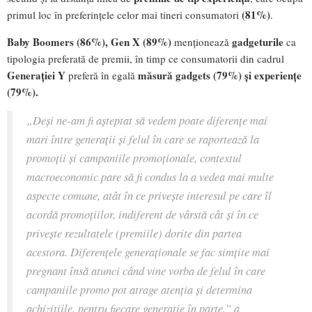
(81%)
primul loc în preferințele celor mai tineri consumatori
.
Baby Boomers (86%),
Gen X (89%)
gadgeturile
menționează
ca
tipologia preferată de premii, în timp ce consumatorii din cadrul
Generației Y
măsură gadgets (79%) și experiențe
preferă în egală
(79%).
„Deși ne-am fi așteptat să vedem poate diferențe mai
mari între generații și felul în care se raportează la
promoții și campaniile promoționale, contextul
macroeconomic pare să fi condus la a vedea mai multe
aspecte comune, atât în ce privește interesul pe care îl
acordă promoțiilor, indiferent de vârstă cât și în ce
privește rezultatele (premiile) dorite din partea
acestora. Diferențele generaționale se fac simțite mai
pregnant însă atunci când vine vorba de felul în care
campaniile promo pot atrage atenția și determina
achizițiile, pentru fiecare generație în parte,”
a