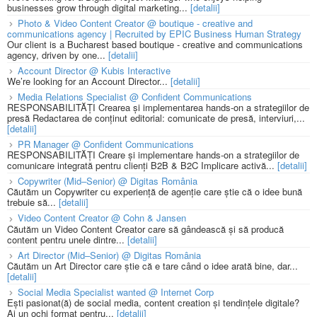
businesses grow through digital marketing...
[detalii]
Photo & Video Content Creator @ boutique - creative and
communications agency | Recruited by EPIC Business Human Strategy
Our client is a Bucharest based boutique - creative and communications
agency, driven by one...
[detalii]
Account Director @ Kubis Interactive
We’re looking for an Account Director...
[detalii]
Media Relations Specialist @ Confident Communications
RESPONSABILITĂȚI Crearea și implementarea hands-on a strategiilor de
presă Redactarea de conținut editorial: comunicate de presă, interviuri,...
[detalii]
PR Manager @ Confident Communications
RESPONSABILITĂȚI Creare și implementare hands-on a strategiilor de
comunicare integrată pentru clienți B2B & B2C Implicare activă...
[detalii]
Copywriter (Mid–Senior) @ Digitas România
Căutăm un Copywriter cu experiență de agenție care știe că o idee bună
trebuie să...
[detalii]
Video Content Creator @ Cohn & Jansen
Căutăm un Video Content Creator care să gândească și să producă
content pentru unele dintre...
[detalii]
Art Director (Mid–Senior) @ Digitas România
Căutăm un Art Director care știe că e tare când o idee arată bine, dar...
[detalii]
Social Media Specialist wanted @ Internet Corp
Ești pasionat(ă) de social media, content creation și tendințele digitale?
Ai un ochi format pentru...
[detalii]