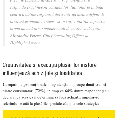
răspundă exact nevoii consumatorului, totul se îmbină
pentru a obține răspunsul dorit într-un mediu definit de
presiuni economice intense și în care loialitatea pentru
brand nu mai are o pondere atât de mare,”
a declarat
Alexandru Petrea
, Chief Operating Officer al
Highlight Agency.
Creativitatea și execuția plasărilor instore
influențează achizițiile și loialitatea
Campaniile promoționale
două treimi
atrag atenția a aproape
(72%),
64%
dintre consumatori
în timp ce
dintre respondenți au
achiziții impulsive
declarat că acestea îi determină să facă
,
referindu-se atât la plasările speciale cât și la cele strategice.