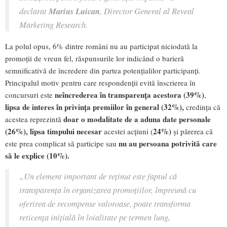
declarat
Marius Luican
, Director General al Reveal
Marketing Research.
La polul opus, 6% dintre români nu au participat niciodată la
promoții de vreun fel, răspunsurile lor indicând o barieră
semnificativă de încredere din partea potențialilor participanți.
Principalul motiv pentru care respondenții evită înscrierea în
neîncrederea în transparența acestora (39%)
concursuri este
,
lipsa de interes în privința premiilor în general (32%),
credința că
doar o modalitate de a aduna date personale
acestea reprezintă
(26%),
lipsa timpului necesar
24%)
acestei acțiuni (
și părerea că
nu au persoana potrivită care
este prea complicat să participe sau
să le explice (10%).
„Un element important de reținut este faptul că
transparența în organizarea promoțiilor, împreună cu
oferirea de recompense valoroase, poate transforma
reticența inițială în loialitate pe termen lung,