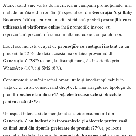
Atunci când vine vorba de înscrierea în campanii promoționale, mai
Generația X și Baby
mult de jumătate din români (în special cei din
Boomers
promoțiile care
, bărbați, cu venit mediu și ridicat) preferă
utilizează și platforme
online
însă promoțiile instore, cu
reprezentant prezent, oferă mai multă încredere cumpărătorilor.
promoțiile cu câștiguri instant
Locul secund este ocupat de
cu un
procent de 22 %, de data aceasta majoritatea provenind din
Generația Z (28%),
apoi, la distanță mare, de înscrierile prin
WhatsApp (10%) și SMS (8%).
Consumatorii români preferă premii utile și imediat aplicabile în
viața de zi cu zi, considerând drept cele mai atrăgătoare tipologii de
voucherele online (47%),
electrocasnicele și obiectele
premii
pentru casă (45%)
.
Un aspect interesant de menționat este că consumatorii din
Generația Z
au indicat electrocasnicele și obiectele pentru casă
ca fiind unul din tipurile preferate de
premii (77%),
pe locul
premiile de tip experiență
secund și la distanța mică de
, care ocupă