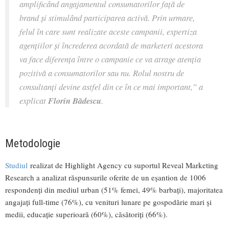
amplificând angajamentul consumatorilor față de
brand și stimulând participarea activă. Prin urmare,
felul în care sunt realizate aceste campanii, expertiza
agențiilor și încrederea acordată de marketeri acestora
va face diferența între o campanie ce va atrage atenția
pozitivă a consumatorilor sau nu. Rolul nostru de
consultanți devine astfel din ce în ce mai important,”
a
explicat
Florin Bădescu
.
Metodologie
Studiul
realizat de Highlight Agency cu suportul Reveal Marketing
Research a analizat răspunsurile oferite de un eșantion de 1006
respondenți din mediul urban (51% femei, 49% barbați), majoritatea
angajați full-time (76%), cu venituri lunare pe gospodărie mari și
medii, educație superioară (60%), căsătoriți (66%).