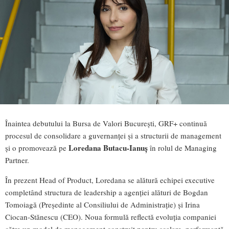
Înaintea debutului la Bursa de Valori București, GRF+ continuă
procesul de consolidare a guvernanței și a structurii de management
Loredana Butacu-Ianuș
și o promovează pe
în rolul de Managing
Partner.
În prezent Head of Product, Loredana se alătură echipei executive
completând structura de leadership a agenției alături de Bogdan
Tomoiagă (Președinte al Consiliului de Administrație) și Irina
Ciocan-Stănescu (CEO). Noua formulă reflectă evoluția companiei
către un model de management construit pentru scalare, performanță