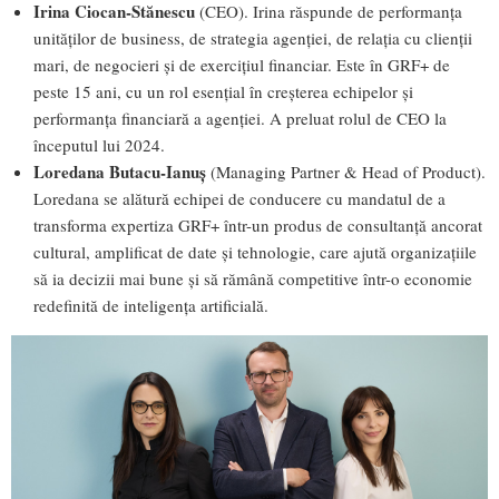
Irina Ciocan-Stănescu
(CEO). Irina răspunde de performanța
unităților de business, de strategia agenției, de relația cu clienții
mari, de negocieri și de exercițiul financiar. Este în GRF+ de
peste 15 ani, cu un rol esențial în creșterea echipelor și
performanța financiară a agenției. A preluat rolul de CEO la
începutul lui 2024.
Loredana Butacu-Ianuș
(Managing Partner & Head of Product).
Loredana se alătură echipei de conducere cu mandatul de a
transforma expertiza GRF+ într-un produs de consultanță ancorat
cultural, amplificat de date și tehnologie, care ajută organizațiile
să ia decizii mai bune și să rămână competitive într-o economie
redefinită de inteligența artificială.