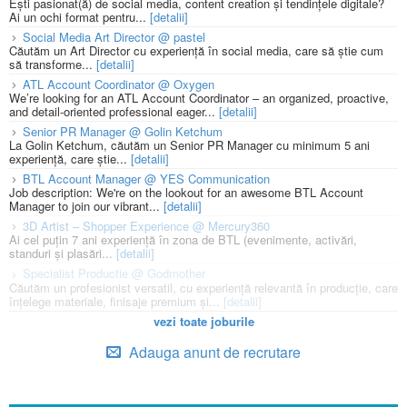
Ești pasionat(ă) de social media, content creation și tendințele digitale?
Ai un ochi format pentru...
[detalii]
Social Media Art Director @ pastel
Căutăm un Art Director cu experiență în social media, care să știe cum
să transforme...
[detalii]
ATL Account Coordinator @ Oxygen
We’re looking for an ATL Account Coordinator – an organized, proactive,
and detail-oriented professional eager...
[detalii]
Senior PR Manager @ Golin Ketchum
La Golin Ketchum, căutăm un Senior PR Manager cu minimum 5 ani
experiență, care știe...
[detalii]
BTL Account Manager @ YES Communication
Job description: We're on the lookout for an awesome BTL Account
Manager to join our vibrant...
[detalii]
3D Artist – Shopper Experience @ Mercury360
Ai cel puțin 7 ani experiență în zona de BTL (evenimente, activări,
standuri și plasări...
[detalii]
Specialist Productie @ Godmother
Căutăm un profesionist versatil, cu experiență relevantă în producție, care
înțelege materiale, finisaje premium și...
[detalii]
vezi toate joburile
Adauga anunt de recrutare