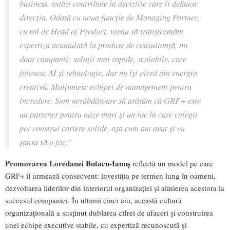
business, astăzi contribuie la deciziile care
î
i definesc
direcția. Odată cu noua funcție de Managing Partner,
cu rol de Head of Product, vreau să transformăm
expertiza acumulată în produse de consultanță, nu
doar campanii: soluții mai rapide, scalabile, care
folosesc AI și tehnologie, dar nu își pierd din energia
creativă. Mulțumesc echipei de management pentru
încredere. Sunt nerăbdătoare să arătăm că GRF+ este
un partener pentru mize mari și un loc în care colegii
pot construi cariere solide, așa cum am avut și eu
șansa să o fac.”
Promovarea Loredanei Butacu-Ianuș
reflectă un model pe care
GRF+ îl urmează consecvent: investiția pe termen lung în oameni,
dezvoltarea liderilor din interiorul organizației și alinierea acestora la
succesul companiei. În ultimii cinci ani, această cultură
organizațională a susținut dublarea cifrei de afaceri și construirea
unei echipe executive stabile, cu expertiză recunoscută și