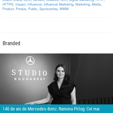
HTTPS
,
Impact
,
Influencer
,
Influencer Marketing
,
Marketing
,
Media
,
Product
,
Produs
,
Public
,
Sponsorship
,
WWW
Branded
140 de ani de Mercedes-Benz. Ramona Pîrlog: Cel mai