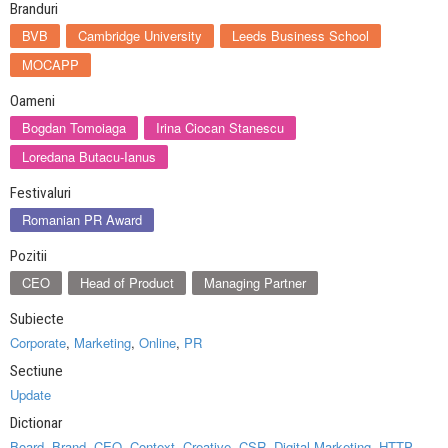
Branduri
BVB
Cambridge University
Leeds Business School
MOCAPP
Oameni
Bogdan Tomoiaga
Irina Ciocan Stanescu
Loredana Butacu-Ianus
Festivaluri
Romanian PR Award
Pozitii
CEO
Head of Product
Managing Partner
Subiecte
Corporate
,
Marketing
,
Online
,
PR
Sectiune
Update
Dictionar
Board
,
Brand
,
CEO
,
Context
,
Creative
,
CSR
,
Digital Marketing
,
HTTP
,