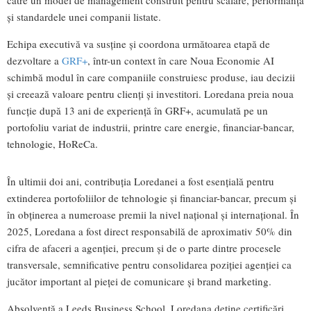
și standardele unei companii listate.
Echipa executivă va susține și coordona următoarea etapă de
dezvoltare a
GRF+
, într-un context în care Noua Economie AI
schimbă modul în care companiile construiesc produse, iau decizii
și creează valoare pentru clienți și investitori. Loredana preia noua
funcție după 13 ani de experiență în GRF+, acumulată pe un
portofoliu variat de industrii, printre care energie, financiar-bancar,
tehnologie, HoReCa.
În ultimii doi ani, contribuția Loredanei a fost esențială pentru
extinderea portofoliilor de tehnologie și financiar-bancar, precum și
în obținerea a numeroase premii la nivel național și internațional. În
2025, Loredana a fost direct responsabilă de aproximativ 50% din
cifra de afaceri a agenției, precum și de o parte dintre procesele
transversale, semnificative pentru consolidarea poziției agenției ca
jucător important al pieței de comunicare și brand marketing.
Absolventă a Leeds Business School, Loredana deține certificări