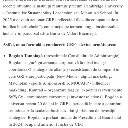
recente obținute la instituții renumite precum Cambridge University
– Institute for Sustainability Leadership sau Miami Ad School. În
2025 a devenit acționar GRF+ reflectând filosofia companiei de a
implica liderii-cheie în construcția pe termen lung a businessului,
inclusiv în parcursul către Bursa de Valori București.
Astfel, noua formulă a conducerii GRF+ devine următoarea:
Bogdan Tomoiagă
(președintele Consiliului de Administrație).
Bogdan asigură guvernanța corporativă la nivel înalt și
coordonează strategia de alianțe și ecosistemul de companii în
care GRF+ are participații (New Moon - digital marketing,
Matchplan - sports & sponsorship, MOCAPP - influencer
marketing, Kamrad – organizare târguri, expoziții și evenimente,
SyZyGy - comunicare corporate și investor relations). Bogdan a
aniversat recent 20 de ani în GRF+, perioadă în care a contribuit
semnificativ la scalarea business-ului și plasarea de investiții
strategice. Bogdan a preluat funcția de Președinte al Board-ului
în 2024, ocupând anterior funcția de CEO.