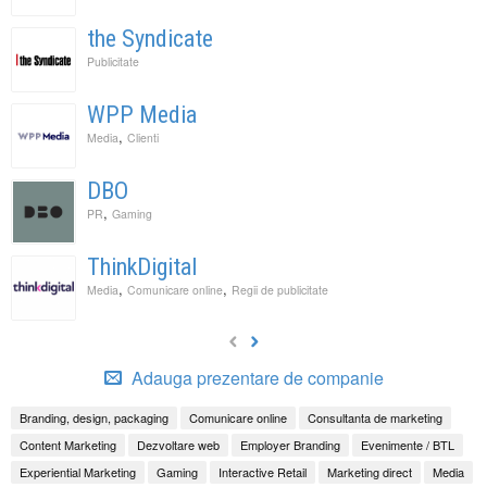
the Syndicate
Publicitate
WPP Media
,
Media
Clienti
DBO
,
PR
Gaming
ThinkDigital
,
,
Media
Comunicare online
Regii de publicitate
Adauga prezentare de companie
Branding, design, packaging
Comunicare online
Consultanta de marketing
Content Marketing
Dezvoltare web
Employer Branding
Evenimente / BTL
Experiential Marketing
Gaming
Interactive Retail
Marketing direct
Media