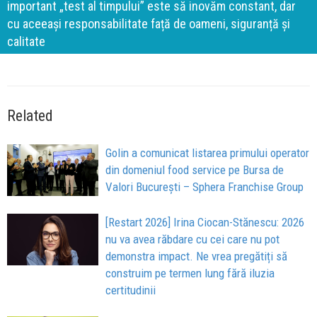
important „test al timpului” este să inovăm constant, dar
cu aceeași responsabilitate față de oameni, siguranță și
calitate
Related
Golin a comunicat listarea primului operator
din domeniul food service pe Bursa de
Valori București – Sphera Franchise Group
[Restart 2026] Irina Ciocan-Stănescu: 2026
nu va avea răbdare cu cei care nu pot
demonstra impact. Ne vrea pregătiți să
construim pe termen lung fără iluzia
certitudinii