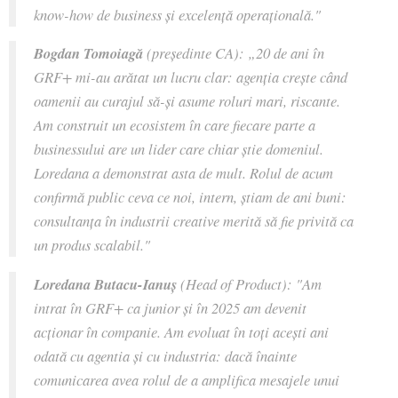
know-how de business și excelență operațională."
Bogdan Tomoiagă
(președinte CA):
„20 de ani în
GRF+ mi-au arătat un lucru clar: agenția crește când
oamenii au curajul să-și asume roluri mari, riscante.
Am construit un ecosistem în care fiecare parte a
businessului are un lider care chiar știe domeniul.
Loredana a demonstrat asta de mult. Rolul de acum
confirmă public ceva ce noi, intern, știam de ani buni:
consultanța în industrii creative merită să fie privită ca
un produs scalabil."
Loredana Butacu-Ianuș
(Head of Product):
"Am
intrat în GRF+ ca junior și în 2025 am devenit
acționar în companie. Am evoluat în toți acești ani
odată cu agentia și cu industria
:
dacă înainte
comunicarea avea rolul de a amplifica mesajele unui