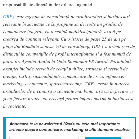
responsabilitate directă în dezvoltarea agenției.
GRF+
este agenția de consultanță pentru branduri și businessuri
relevante în societate ce își propune să dezvolte un produs de
comunicare integrat, cu o echipă multidisciplinară, axată pe
crearea de conținut relevant. Cu o istorie de peste 25 de ani pe
piața din România și peste 70 de consultanți, GRF+ a primit zeci de
distincții la competițiile de profil internaționale și a fost numită de
patru ori Agenția Anului la Gala Romanian PR Award. Portofoliul
agenției include servicii de relații publice, strategie și servicii de
creație, CSR și sustenabilitate, comunicare de criză, influencer
marketing, evenimente, sports marketing. GRF+ crede în puterea
brandurilor de a contura o societate mai bună, așa că în fiecare zi
și cu fiecare proiect co-creează pentru impact maxim în business și
în societate.
Aboneaza-te la newsletterul IQads cu cele mai importante
articole despre comunicare, marketing si alte domenii creative: