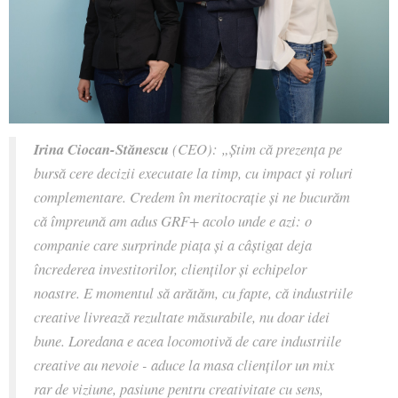
Irina Ciocan-Stănescu
(CEO):
„Știm că prezența pe
bursă cere decizii executate la timp, cu impact și roluri
complementare. Credem în meritocrație și ne bucurăm
că împreună am adus GRF+ acolo unde e azi: o
companie care surprinde piața și a câștigat deja
încrederea investitorilor, clienților și echipelor
noastre. E momentul să arătăm, cu fapte, că industriile
creative livrează rezultate măsurabile, nu doar idei
bune. Loredana e acea locomotivă de care industriile
creative au nevoie - aduce la masa clienților un mix
rar de viziune, pasiune pentru creativitate cu sens,