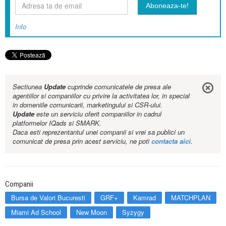
Info
Sectiunea
Update
cuprinde comunicatele de presa ale
agentiilor si companiilor cu privire la activitatea lor, in special
in domeniile comunicarii, marketingului si CSR-ului.
Update
este un serviciu oferit companiilor in cadrul
platformelor IQads si SMARK.
Daca esti reprezentantul unei companii si vrei sa publici un
comunicat de presa prin acest serviciu, ne poti
contacta aici
.
Companii
Bursa de Valori Bucuresti
GRF+
Kamrad
MATCHPLAN
Miami Ad School
New Moon
Syzygy