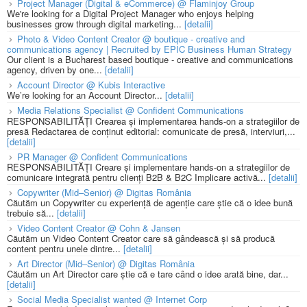
Project Manager (Digital & eCommerce) @ Flaminjoy Group
We're looking for a Digital Project Manager who enjoys helping
businesses grow through digital marketing...
[detalii]
Photo & Video Content Creator @ boutique - creative and
communications agency | Recruited by EPIC Business Human Strategy
Our client is a Bucharest based boutique - creative and communications
agency, driven by one...
[detalii]
Account Director @ Kubis Interactive
We’re looking for an Account Director...
[detalii]
Media Relations Specialist @ Confident Communications
RESPONSABILITĂȚI Crearea și implementarea hands-on a strategiilor de
presă Redactarea de conținut editorial: comunicate de presă, interviuri,...
[detalii]
PR Manager @ Confident Communications
RESPONSABILITĂȚI Creare și implementare hands-on a strategiilor de
comunicare integrată pentru clienți B2B & B2C Implicare activă...
[detalii]
Copywriter (Mid–Senior) @ Digitas România
Căutăm un Copywriter cu experiență de agenție care știe că o idee bună
trebuie să...
[detalii]
Video Content Creator @ Cohn & Jansen
Căutăm un Video Content Creator care să gândească și să producă
content pentru unele dintre...
[detalii]
Art Director (Mid–Senior) @ Digitas România
Căutăm un Art Director care știe că e tare când o idee arată bine, dar...
[detalii]
Social Media Specialist wanted @ Internet Corp