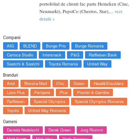
portofoliul de clienti fac parte Heineken (Ciuc,
Neumarkt), PepsiCo (Cheetos, Star),...
vezi
detalii »
Companii
AIG
BLEND
Bunge Prio
Bunge Romania
Carioca Studio
Intersnack
P&G
Raiffeisen Bank
Saatchi & Saatchi
Toyota Romania
United Way
Branduri
Ariel
Blend-a-Med
Chio
Green
Head&Shoulders
Love Plus
Pampers
Plus
Procter & Gamble
Raiffeisen
Special Olympics
Special Olympics Romania
Toyota
United Way Romania
Oameni
Daniela Nedelschi
Derek Green
Jorg Riommi
Matt Smith
Nick Hine
Radu Florescu