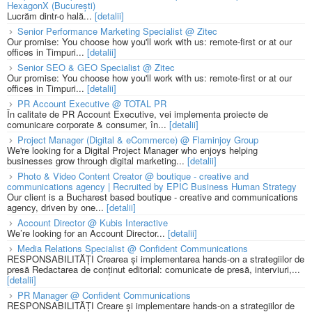
HexagonX (București)
Lucrăm dintr-o hală...
[detalii]
Senior Performance Marketing Specialist @ Zitec
Our promise: You choose how you'll work with us: remote-first or at our
offices in Timpuri...
[detalii]
Senior SEO & GEO Specialist @ Zitec
Our promise: You choose how you'll work with us: remote-first or at our
offices in Timpuri...
[detalii]
PR Account Executive @ TOTAL PR
În calitate de PR Account Executive, vei implementa proiecte de
comunicare corporate & consumer, în...
[detalii]
Project Manager (Digital & eCommerce) @ Flaminjoy Group
We're looking for a Digital Project Manager who enjoys helping
businesses grow through digital marketing...
[detalii]
Photo & Video Content Creator @ boutique - creative and
communications agency | Recruited by EPIC Business Human Strategy
Our client is a Bucharest based boutique - creative and communications
agency, driven by one...
[detalii]
Account Director @ Kubis Interactive
We’re looking for an Account Director...
[detalii]
Media Relations Specialist @ Confident Communications
RESPONSABILITĂȚI Crearea și implementarea hands-on a strategiilor de
presă Redactarea de conținut editorial: comunicate de presă, interviuri,...
[detalii]
PR Manager @ Confident Communications
RESPONSABILITĂȚI Creare și implementare hands-on a strategiilor de