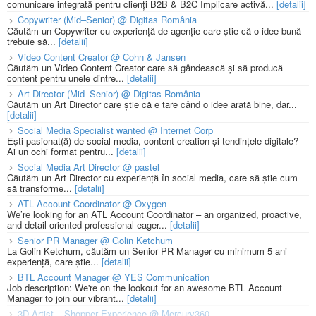
comunicare integrată pentru clienți B2B & B2C Implicare activă...
[detalii]
Copywriter (Mid–Senior) @ Digitas România
Căutăm un Copywriter cu experiență de agenție care știe că o idee bună
trebuie să...
[detalii]
Video Content Creator @ Cohn & Jansen
Căutăm un Video Content Creator care să gândească și să producă
content pentru unele dintre...
[detalii]
Art Director (Mid–Senior) @ Digitas România
Căutăm un Art Director care știe că e tare când o idee arată bine, dar...
[detalii]
Social Media Specialist wanted @ Internet Corp
Ești pasionat(ă) de social media, content creation și tendințele digitale?
Ai un ochi format pentru...
[detalii]
Social Media Art Director @ pastel
Căutăm un Art Director cu experiență în social media, care să știe cum
să transforme...
[detalii]
ATL Account Coordinator @ Oxygen
We’re looking for an ATL Account Coordinator – an organized, proactive,
and detail-oriented professional eager...
[detalii]
Senior PR Manager @ Golin Ketchum
La Golin Ketchum, căutăm un Senior PR Manager cu minimum 5 ani
experiență, care știe...
[detalii]
BTL Account Manager @ YES Communication
Job description: We're on the lookout for an awesome BTL Account
Manager to join our vibrant...
[detalii]
3D Artist – Shopper Experience @ Mercury360