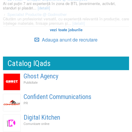
Ai cel puțin 7 ani experiență în zona de BTL (evenimente, activări,
standuri și plasări...
[detalii]
Specialist Productie @ Godmother
Căutăm un profesionist versatil, cu experiență relevantă în producție, care
înțelege materiale, finisaje premium și...
[detalii]
vezi toate joburile
Adauga anunt de recrutare
Catalog IQads
Ghost Agency
Publicitate
Confident Communications
PR
Digital Kitchen
Comunicare online