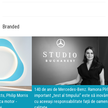
Branded
140 de ani de Mercedes-Benz. Ramona Pîrlog: Cel mai
important „test al timpului” este să inovăm constant, dar
cu aceeași responsabilitate față de oameni, siguranță și
calitate