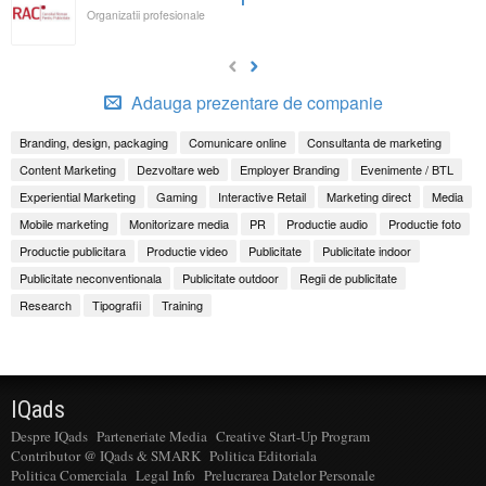
Organizatii profesionale
Adauga prezentare de companie
Branding, design, packaging
Comunicare online
Consultanta de marketing
Content Marketing
Dezvoltare web
Employer Branding
Evenimente / BTL
Experiential Marketing
Gaming
Interactive Retail
Marketing direct
Media
Mobile marketing
Monitorizare media
PR
Productie audio
Productie foto
Productie publicitara
Productie video
Publicitate
Publicitate indoor
Publicitate neconventionala
Publicitate outdoor
Regii de publicitate
Research
Tipografii
Training
IQads
Despre IQads
Parteneriate Media
Creative Start-Up Program
Contributor @ IQads & SMARK
Politica Editoriala
Politica Comerciala
Legal Info
Prelucrarea Datelor Personale