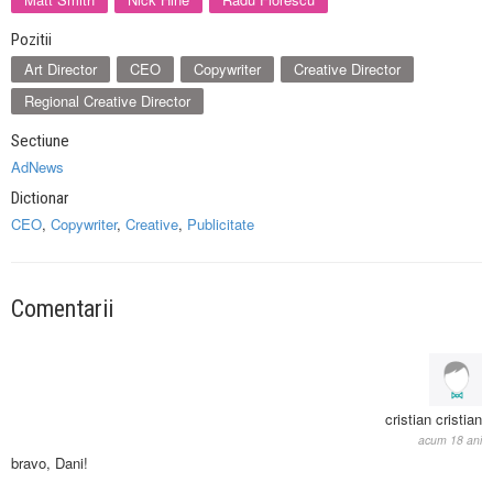
Pozitii
Art Director
CEO
Copywriter
Creative Director
Regional Creative Director
Sectiune
AdNews
Dictionar
CEO
,
Copywriter
,
Creative
,
Publicitate
Comentarii
cristian cristian
acum 18 ani
bravo, Dani!