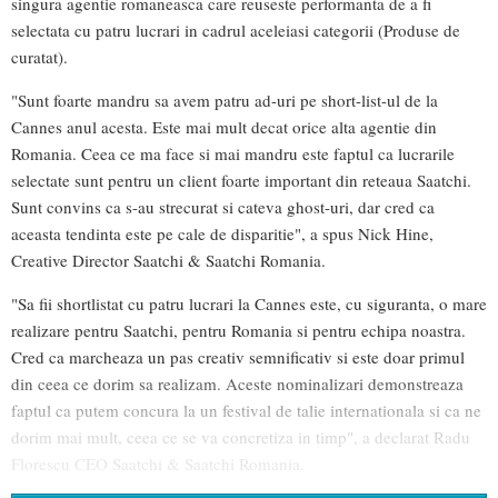
singura agentie romaneasca care reuseste performanta de a fi
selectata cu patru lucrari in cadrul aceleiasi categorii (Produse de
curatat).
"Sunt foarte mandru sa avem patru ad-uri pe short-list-ul de la
Cannes anul acesta. Este mai mult decat orice alta agentie din
Romania. Ceea ce ma face si mai mandru este faptul ca lucrarile
selectate sunt pentru un client foarte important din reteaua Saatchi.
Sunt convins ca s-au strecurat si cateva ghost-uri, dar cred ca
aceasta tendinta este pe cale de disparitie", a spus Nick Hine,
Creative Director Saatchi & Saatchi Romania.
"Sa fii shortlistat cu patru lucrari la Cannes este, cu siguranta, o mare
realizare pentru Saatchi, pentru Romania si pentru echipa noastra.
Cred ca marcheaza un pas creativ semnificativ si este doar primul
din ceea ce dorim sa realizam. Aceste nominalizari demonstreaza
faptul ca putem concura la un festival de talie internationala si ca ne
dorim mai mult, ceea ce se va concretiza in timp", a declarat Radu
Florescu CEO Saatchi & Saatchi Romania.