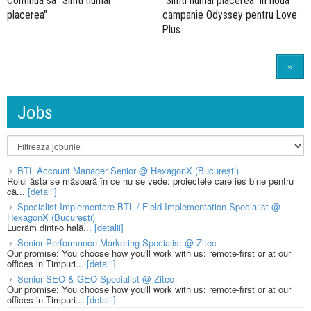
Continua sa "Simti numai
"Simti numai placerea" in noua
placerea"
campanie Odyssey pentru Love
Plus
»
Jobs
BTL Account Manager Senior @ HexagonX (București)
Rolul ăsta se măsoară în ce nu se vede: proiectele care ies bine pentru
că...
[detalii]
Specialist Implementare BTL / Field Implementation Specialist @
HexagonX (București)
Lucrăm dintr-o hală...
[detalii]
Senior Performance Marketing Specialist @ Zitec
Our promise: You choose how you'll work with us: remote-first or at our
offices in Timpuri...
[detalii]
Senior SEO & GEO Specialist @ Zitec
Our promise: You choose how you'll work with us: remote-first or at our
offices in Timpuri...
[detalii]