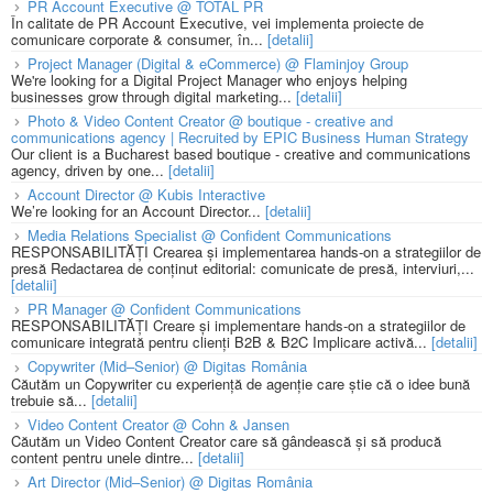
PR Account Executive @ TOTAL PR
În calitate de PR Account Executive, vei implementa proiecte de
comunicare corporate & consumer, în...
[detalii]
Project Manager (Digital & eCommerce) @ Flaminjoy Group
We're looking for a Digital Project Manager who enjoys helping
businesses grow through digital marketing...
[detalii]
Photo & Video Content Creator @ boutique - creative and
communications agency | Recruited by EPIC Business Human Strategy
Our client is a Bucharest based boutique - creative and communications
agency, driven by one...
[detalii]
Account Director @ Kubis Interactive
We’re looking for an Account Director...
[detalii]
Media Relations Specialist @ Confident Communications
RESPONSABILITĂȚI Crearea și implementarea hands-on a strategiilor de
presă Redactarea de conținut editorial: comunicate de presă, interviuri,...
[detalii]
PR Manager @ Confident Communications
RESPONSABILITĂȚI Creare și implementare hands-on a strategiilor de
comunicare integrată pentru clienți B2B & B2C Implicare activă...
[detalii]
Copywriter (Mid–Senior) @ Digitas România
Căutăm un Copywriter cu experiență de agenție care știe că o idee bună
trebuie să...
[detalii]
Video Content Creator @ Cohn & Jansen
Căutăm un Video Content Creator care să gândească și să producă
content pentru unele dintre...
[detalii]
Art Director (Mid–Senior) @ Digitas România