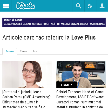
Articole care fac referire la
Love Plus
Articole
Creatii
Info
SMARK
[Strategul si juniorii] Ileana
Gabriel Tironeac, Head of Game
Serban Parau (GMP Advertising):
Development, ASSIST Software:
Dificultatea de a „intra in
Jucatorii romani sunt mult mai
strategie” s-ar putea sa fie o
atenti si prudenti in achizitia de