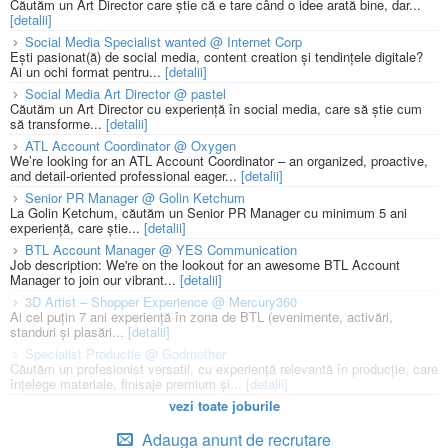
Căutăm un Art Director care știe că e tare când o idee arată bine, dar...
[detalii]
Social Media Specialist wanted @ Internet Corp
Ești pasionat(ă) de social media, content creation și tendințele digitale?
Ai un ochi format pentru...
[detalii]
Social Media Art Director @ pastel
Căutăm un Art Director cu experiență în social media, care să știe cum
să transforme...
[detalii]
ATL Account Coordinator @ Oxygen
We’re looking for an ATL Account Coordinator – an organized, proactive,
and detail-oriented professional eager...
[detalii]
Senior PR Manager @ Golin Ketchum
La Golin Ketchum, căutăm un Senior PR Manager cu minimum 5 ani
experiență, care știe...
[detalii]
BTL Account Manager @ YES Communication
Job description: We're on the lookout for an awesome BTL Account
Manager to join our vibrant...
[detalii]
3D Artist – Shopper Experience @ Mercury360
Ai cel puțin 7 ani experiență în zona de BTL (evenimente, activări,
standuri și plasări...
[detalii]
Specialist Productie @ Godmother
Căutăm un profesionist versatil, cu experiență relevantă în producție, care
înțelege materiale, finisaje premium și...
[detalii]
vezi toate joburile
Adauga anunt de recrutare