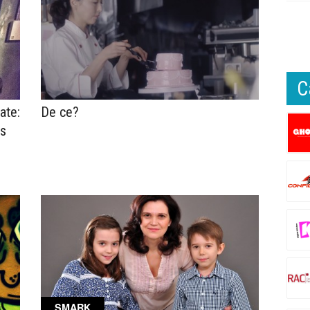
C
ate:
De ce?
rs
SMARK