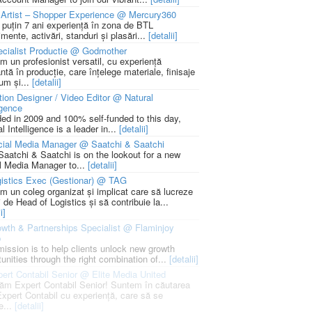
Artist – Shopper Experience @ Mercury360
l puțin 7 ani experiență în zona de BTL
mente, activări, standuri și plasări...
[detalii]
cialist Productie @ Godmother
m un profesionist versatil, cu experiență
ntă în producție, care înțelege materiale, finisaje
um și...
[detalii]
ion Designer / Video Editor @ Natural
igence
ed in 2009 and 100% self-funded to this day,
l Intelligence is a leader in...
[detalii]
cial Media Manager @ Saatchi & Saatchi
Saatchi & Saatchi is on the lookout for a new
l Media Manager to...
[detalii]
istics Exec (Gestionar) @ TAG
m un coleg organizat și implicat care să lucreze
i de Head of Logistics și să contribuie la...
i]
wth & Partnerships Specialist @ Flaminjoy
p
mission is to help clients unlock new growth
unities through the right combination of...
[detalii]
ert Contabil Senior @ Elite Media United
ăm Expert Contabil Senior! Suntem în căutarea
Expert Contabil cu experiență, care să se
e...
[detalii]