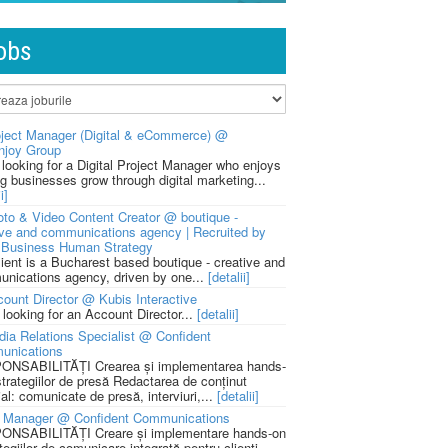
obs
ject Manager (Digital & eCommerce) @
njoy Group
 looking for a Digital Project Manager who enjoys
ng businesses grow through digital marketing...
i]
to & Video Content Creator @ boutique -
ive and communications agency | Recruited by
Business Human Strategy
lient is a Bucharest based boutique - creative and
nications agency, driven by one...
[detalii]
ount Director @ Kubis Interactive
 looking for an Account Director...
[detalii]
ia Relations Specialist @ Confident
unications
NSABILITĂȚI Crearea și implementarea hands-
strategiilor de presă Redactarea de conținut
ial: comunicate de presă, interviuri,...
[detalii]
 Manager @ Confident Communications
NSABILITĂȚI Creare și implementare hands-on
tegiilor de comunicare integrată pentru clienți