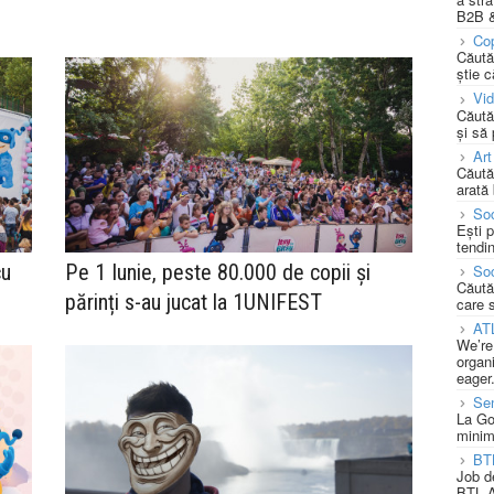
B2B &
Cop
Căută
știe c
Vi
Căută
și să
Art
Căută
arată 
Soc
Ești 
tendin
cu
Pe 1 Iunie, peste 80.000 de copii și
Soc
Căută
părinți s-au jucat la 1UNIFEST
care 
AT
We’re
organi
eager
Se
La Go
minim
BT
Job d
BTL A