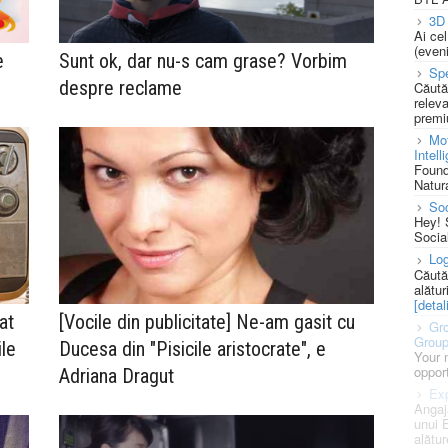
3D 
Ai ce
(eveni
e
Sunt ok, dar nu-s cam grase? Vorbim
Spe
despre reclame
Căută
releva
premi
Mot
Intell
Found
Natura
So
Hey! 
Socia
Log
Căută
alătur
[detali
at
[Vocile din publicitate] Ne-am gasit cu
Gro
Grou
ile
Ducesa din "Pisicile aristocrate", e
Your 
opport
Adriana Dragut
Exp
Angaj
unui 
alătur