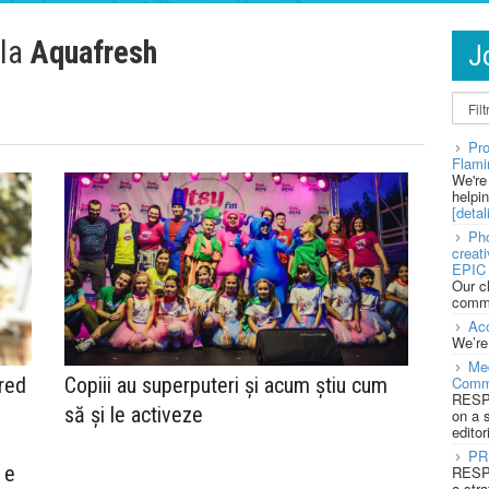
 la
Aquafresh
J
Pro
Flami
We're
helpi
[detali
Pho
creat
EPIC 
Our c
commu
Acc
We’re
Med
Copiii au superputeri și acum știu cum
Cred
Comm
RESPO
să și le activeze
on a 
editor
PR
 e
RESPO
a stra