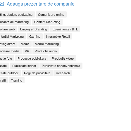
Adauga prezentare de companie
ing, design, packaging
Comunicare online
ltanta de marketing
Content Marketing
oltare web
Employer Branding
Evenimente / BTL
iential Marketing
Gaming
Interactive Retail
ting direct
Media
Mobile marketing
orizare media
PR
Productie audio
ctie foto
Productie publicitara
Productie video
citate
Publicitate indoor
Publicitate neconventionala
citate outdoor
Regii de publicitate
Research
rafii
Training