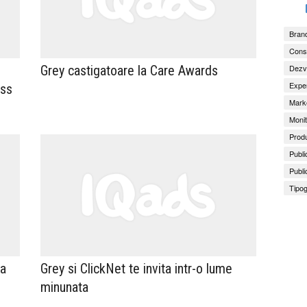
Brand
Consu
Dezv
Grey castigatoare la Care Awards
Exper
ess
Marke
Monit
Produ
Publi
Publi
Tipog
ta
Grey si ClickNet te invita intr-o lume
minunata