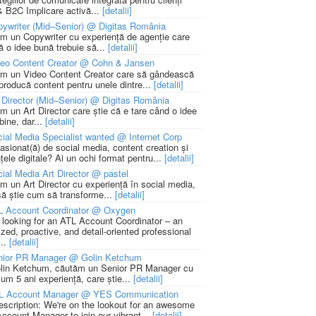
 B2C Implicare activă...
[detalii]
ywriter (Mid–Senior) @ Digitas România
m un Copywriter cu experiență de agenție care
ă o idee bună trebuie să...
[detalii]
deo Content Creator @ Cohn & Jansen
m un Video Content Creator care să gândească
 producă content pentru unele dintre...
[detalii]
 Director (Mid–Senior) @ Digitas România
m un Art Director care știe că e tare când o idee
bine, dar...
[detalii]
ial Media Specialist wanted @ Internet Corp
pasionat(ă) de social media, content creation și
țele digitale? Ai un ochi format pentru...
[detalii]
ial Media Art Director @ pastel
m un Art Director cu experiență în social media,
să știe cum să transforme...
[detalii]
L Account Coordinator @ Oxygen
 looking for an ATL Account Coordinator – an
zed, proactive, and detail-oriented professional
...
[detalii]
nior PR Manager @ Golin Ketchum
lin Ketchum, căutăm un Senior PR Manager cu
um 5 ani experiență, care știe...
[detalii]
L Account Manager @ YES Communication
escription: We're on the lookout for an awesome
ccount Manager to join our vibrant...
[detalii]