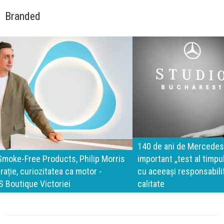
Branded
140 de ani de Mercedes-Benz. Ramona Pîrlog: Cel mai
important „test al timpului” este să inovăm constant, dar
cu aceeași responsabilitate față de oameni, siguranță și
calitate