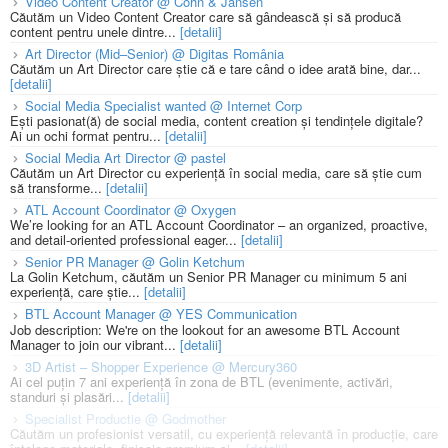
Video Content Creator @ Cohn & Jansen
Căutăm un Video Content Creator care să gândească și să producă
content pentru unele dintre...
[detalii]
Art Director (Mid–Senior) @ Digitas România
Căutăm un Art Director care știe că e tare când o idee arată bine, dar...
[detalii]
Social Media Specialist wanted @ Internet Corp
Ești pasionat(ă) de social media, content creation și tendințele digitale?
Ai un ochi format pentru...
[detalii]
Social Media Art Director @ pastel
Căutăm un Art Director cu experiență în social media, care să știe cum
să transforme...
[detalii]
ATL Account Coordinator @ Oxygen
We’re looking for an ATL Account Coordinator – an organized, proactive,
and detail-oriented professional eager...
[detalii]
Senior PR Manager @ Golin Ketchum
La Golin Ketchum, căutăm un Senior PR Manager cu minimum 5 ani
experiență, care știe...
[detalii]
BTL Account Manager @ YES Communication
Job description: We're on the lookout for an awesome BTL Account
Manager to join our vibrant...
[detalii]
3D Artist – Shopper Experience @ Mercury360
Ai cel puțin 7 ani experiență în zona de BTL (evenimente, activări,
standuri și plasări...
[detalii]
Specialist Productie @ Godmother
Căutăm un profesionist versatil, cu experiență relevantă în producție, care