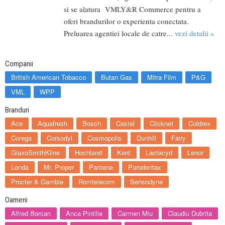
si se alatura VMLY&R Commerce pentru a
oferi brandurilor o experienta conectata.
Preluarea agentiei locale de catre...
vezi detalii »
Companii
British American Tobacco
Butan Gas
Mitra Film
P&G
VML
WPP
Branduri
Ace
Aquafresh
Bosch
Castel
Clicknet
Coldrex
Corega
Corsodyl
Cosmopolis
Dunhill
Fairy
GlaxoSmithKline
Hochland
Kent
Lactacyd
Lenor
Londa
Mr. Proper
Pantene
Parodontax
Procter & Gamble
Romtelecom
Sensodyne
Oameni
Alfred Borcan
Anca Pintilie
Carmen Miu
Claudiu Dobrita