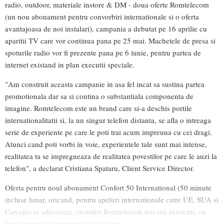
radio, outdoor, materiale instore & DM - doua oferte Romtelecom
(un nou abonament pentru convorbiri internationale si o oferta
avantajoasa de noi instalari), campania a debutat pe 16 aprilie cu
aparitii TV care vor continua pana pe 25 mai. Machetele de presa si
spoturile radio vor fi prezente pana pe 6 iunie, pentru partea de
internet existand in plan executii speciale.
"Am construit aceasta campanie in asa fel incat sa sustina partea
promotionala dar sa si contina o substantiala componenta de
imagine. Romtelecom este un brand care si-a deschis portile
internationalitatii si, la un singur telefon distanta, se afla o intreaga
serie de experiente pe care le poti trai acum impreuna cu cei dragi.
Atunci cand poti vorbi in voie, experientele tale sunt mai intense,
realitatea ta se impregneaza de realitatea povestilor pe care le auzi la
telefon", a declarat Cristiana Spataru, Client Service Director.
Oferta pentru noul abonament Confort 50 International (50 minute
incluse lunar, oricand, pentru apeluri internationale catre UE, SUA si
Canada) se adreseaza clientilor Romtelecom noi sau existenti, cu
trafic mare de convorbiri in afara tarii.