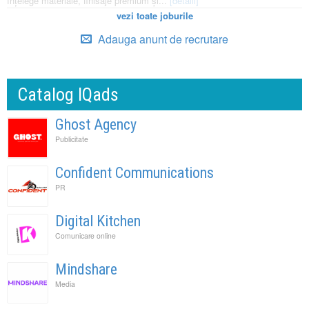
înțelege materiale, finisaje premium și...
[detalii]
vezi toate joburile
Adauga anunt de recrutare
Catalog IQads
Ghost Agency
Publicitate
Confident Communications
PR
Digital Kitchen
Comunicare online
Mindshare
Media