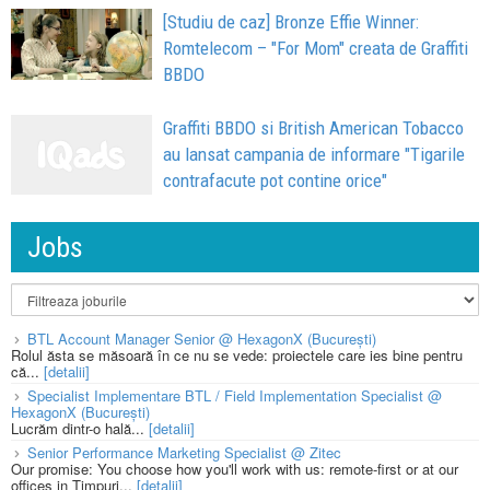
[Studiu de caz] Bronze Effie Winner:
Romtelecom – "For Mom" creata de Graffiti
BBDO
Graffiti BBDO si British American Tobacco
au lansat campania de informare "Tigarile
contrafacute pot contine orice"
Jobs
BTL Account Manager Senior @ HexagonX (București)
Rolul ăsta se măsoară în ce nu se vede: proiectele care ies bine pentru
că...
[detalii]
Specialist Implementare BTL / Field Implementation Specialist @
HexagonX (București)
Lucrăm dintr-o hală...
[detalii]
Senior Performance Marketing Specialist @ Zitec
Our promise: You choose how you'll work with us: remote-first or at our
offices in Timpuri...
[detalii]