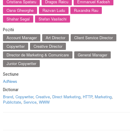
Cristiana Spataru
Dragos Raicu
Emmanuel Kadosh
Oana Gheorghe
Razvan Ludu
Ruxandra Rau
Shahar Segal
Stefan Vasilachi
Pozitii
Account Manager
Art Director
Client Service Director
Copywriter
Creative Director
Director de Marketing & Comunicare
General Manager
Junior Copywriter
Sectiune
AdNews
Dictionar
Brand
,
Copywriter
,
Creative
,
Direct Marketing
,
HTTP
,
Marketing
,
Publicitate
,
Service
,
WWW