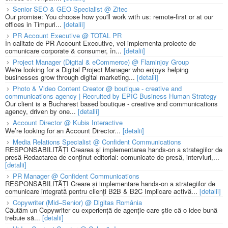
Senior SEO & GEO Specialist @ Zitec
Our promise: You choose how you'll work with us: remote-first or at our
offices in Timpuri...
[detalii]
PR Account Executive @ TOTAL PR
În calitate de PR Account Executive, vei implementa proiecte de
comunicare corporate & consumer, în...
[detalii]
Project Manager (Digital & eCommerce) @ Flaminjoy Group
We're looking for a Digital Project Manager who enjoys helping
businesses grow through digital marketing...
[detalii]
Photo & Video Content Creator @ boutique - creative and
communications agency | Recruited by EPIC Business Human Strategy
Our client is a Bucharest based boutique - creative and communications
agency, driven by one...
[detalii]
Account Director @ Kubis Interactive
We’re looking for an Account Director...
[detalii]
Media Relations Specialist @ Confident Communications
RESPONSABILITĂȚI Crearea și implementarea hands-on a strategiilor de
presă Redactarea de conținut editorial: comunicate de presă, interviuri,...
[detalii]
PR Manager @ Confident Communications
RESPONSABILITĂȚI Creare și implementare hands-on a strategiilor de
comunicare integrată pentru clienți B2B & B2C Implicare activă...
[detalii]
Copywriter (Mid–Senior) @ Digitas România
Căutăm un Copywriter cu experiență de agenție care știe că o idee bună
trebuie să...
[detalii]