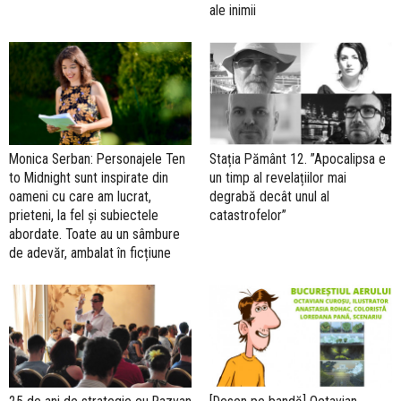
ale inimii
Monica Serban: Personajele Ten
Stația Pământ 12. ”Apocalipsa e
to Midnight sunt inspirate din
un timp al revelațiilor mai
oameni cu care am lucrat,
degrabă decât unul al
prieteni, la fel și subiectele
catastrofelor”
abordate. Toate au un sâmbure
de adevăr, ambalat în ficțiune