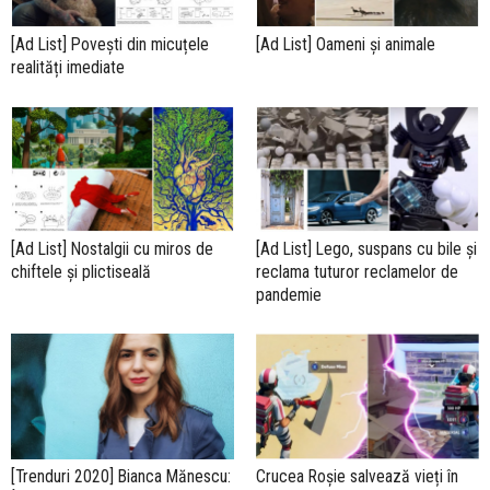
[Ad List] Povești din micuțele
[Ad List] Oameni și animale
realități imediate
[Ad List] Nostalgii cu miros de
[Ad List] Lego, suspans cu bile și
chiftele și plictiseală
reclama tuturor reclamelor de
pandemie
[Trenduri 2020] Bianca Mănescu:
Crucea Roșie salvează vieți în