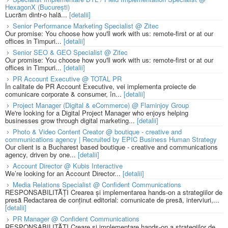
HexagonX (București)
Lucrăm dintr-o hală...
[detalii]
Senior Performance Marketing Specialist @ Zitec
Our promise: You choose how you'll work with us: remote-first or at our
offices in Timpuri...
[detalii]
Senior SEO & GEO Specialist @ Zitec
Our promise: You choose how you'll work with us: remote-first or at our
offices in Timpuri...
[detalii]
PR Account Executive @ TOTAL PR
În calitate de PR Account Executive, vei implementa proiecte de
comunicare corporate & consumer, în...
[detalii]
Project Manager (Digital & eCommerce) @ Flaminjoy Group
We're looking for a Digital Project Manager who enjoys helping
businesses grow through digital marketing...
[detalii]
Photo & Video Content Creator @ boutique - creative and
communications agency | Recruited by EPIC Business Human Strategy
Our client is a Bucharest based boutique - creative and communications
agency, driven by one...
[detalii]
Account Director @ Kubis Interactive
We’re looking for an Account Director...
[detalii]
Media Relations Specialist @ Confident Communications
RESPONSABILITĂȚI Crearea și implementarea hands-on a strategiilor de
presă Redactarea de conținut editorial: comunicate de presă, interviuri,...
[detalii]
PR Manager @ Confident Communications
RESPONSABILITĂȚI Creare și implementare hands-on a strategiilor de