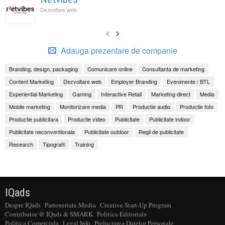
Dezvoltare web
Adauga prezentare de companie
Branding, design, packaging
Comunicare online
Consultanta de marketing
Content Marketing
Dezvoltare web
Employer Branding
Evenimente / BTL
Experiential Marketing
Gaming
Interactive Retail
Marketing direct
Media
Mobile marketing
Monitorizare media
PR
Productie audio
Productie foto
Productie publicitara
Productie video
Publicitate
Publicitate indoor
Publicitate neconventionala
Publicitate outdoor
Regii de publicitate
Research
Tipografii
Training
IQads
Despre IQads
Parteneriate Media
Creative Start-Up Program
Contributor @ IQads & SMARK
Politica Editoriala
Politica Comerciala
Legal Info
Prelucrarea Datelor Personale