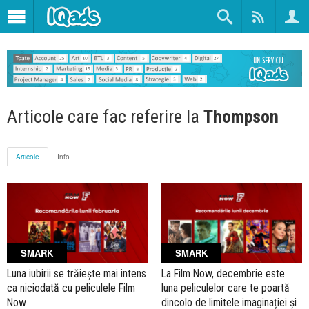
Articole care fac referire la
Thompson
Articole
Info
SMARK
SMARK
Luna iubirii se trăiește mai intens
La Film Now, decembrie este
ca niciodată cu peliculele Film
luna peliculelor care te poartă
Now
dincolo de limitele imaginației și