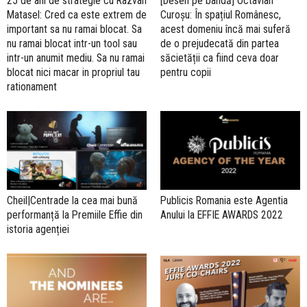
25 de ani de strategie cu Razvan
[Desen pe bandă] Octavian
Matasel: Cred ca este extrem de
Curoșu: În spațiul Românesc,
important sa nu ramai blocat. Sa
acest domeniu încă mai suferă
nu ramai blocat intr-un tool sau
de o prejudecată din partea
intr-un anumit mediu. Sa nu ramai
săcietății ca fiind ceva doar
blocat nici macar in propriul tau
pentru copii
rationament
Cheil|Centrade la cea mai bună
Publicis Romania este Agentia
performanță la Premiile Effie din
Anului la EFFIE AWARDS 2022
istoria agenției