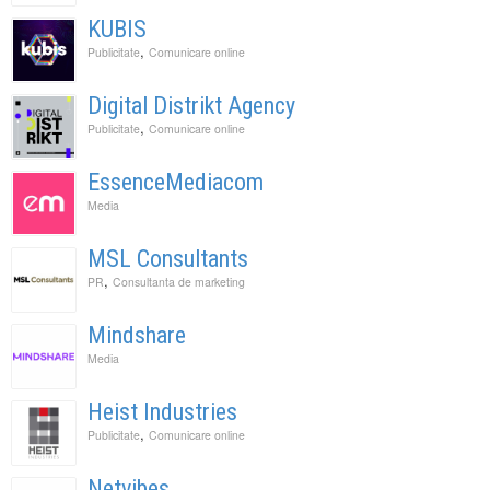
KUBIS
,
Publicitate
Comunicare online
Digital Distrikt Agency
,
Publicitate
Comunicare online
EssenceMediacom
Media
MSL Consultants
,
PR
Consultanta de marketing
Mindshare
Media
Heist Industries
,
Publicitate
Comunicare online
Netvibes