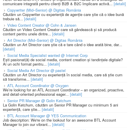
comunicare integrată pentru clienți B2B & B2C Implicare activă...
[detalii]
Copywriter (Mid–Senior) @ Digitas România
Căutăm un Copywriter cu experiență de agenție care știe că o idee bună
trebuie să...
[detalii]
Video Content Creator @ Cohn & Jansen
Căutăm un Video Content Creator care să gândească și să producă
content pentru unele dintre...
[detalii]
Art Director (Mid–Senior) @ Digitas România
Căutăm un Art Director care știe că e tare când o idee arată bine, dar...
[detalii]
Social Media Specialist wanted @ Internet Corp
Ești pasionat(ă) de social media, content creation și tendințele digitale?
Ai un ochi format pentru...
[detalii]
Social Media Art Director @ pastel
Căutăm un Art Director cu experiență în social media, care să știe cum
să transforme...
[detalii]
ATL Account Coordinator @ Oxygen
We’re looking for an ATL Account Coordinator – an organized, proactive,
and detail-oriented professional eager...
[detalii]
Senior PR Manager @ Golin Ketchum
La Golin Ketchum, căutăm un Senior PR Manager cu minimum 5 ani
experiență, care știe...
[detalii]
BTL Account Manager @ YES Communication
Job description: We're on the lookout for an awesome BTL Account
Manager to join our vibrant...
[detalii]