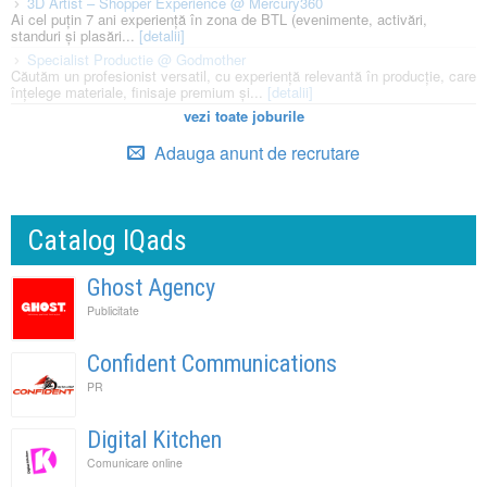
3D Artist – Shopper Experience @ Mercury360
Ai cel puțin 7 ani experiență în zona de BTL (evenimente, activări,
standuri și plasări...
[detalii]
Specialist Productie @ Godmother
Căutăm un profesionist versatil, cu experiență relevantă în producție, care
înțelege materiale, finisaje premium și...
[detalii]
vezi toate joburile
Adauga anunt de recrutare
Catalog IQads
Ghost Agency
Publicitate
Confident Communications
PR
Digital Kitchen
Comunicare online