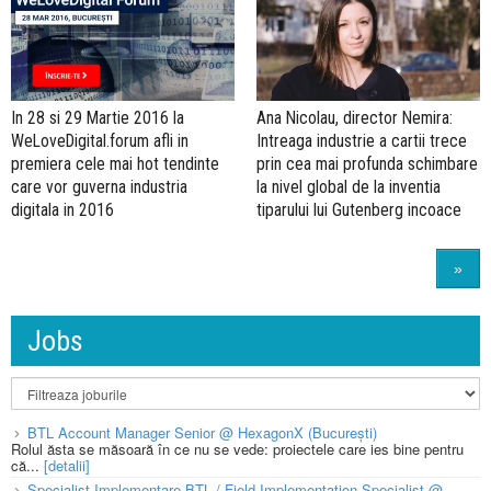
In 28 si 29 Martie 2016 la
Ana Nicolau, director Nemira:
WeLoveDigital.forum afli in
Intreaga industrie a cartii trece
premiera cele mai hot tendinte
prin cea mai profunda schimbare
care vor guverna industria
la nivel global de la inventia
digitala in 2016
tiparului lui Gutenberg incoace
»
Jobs
BTL Account Manager Senior @ HexagonX (București)
Rolul ăsta se măsoară în ce nu se vede: proiectele care ies bine pentru
că...
[detalii]
Specialist Implementare BTL / Field Implementation Specialist @