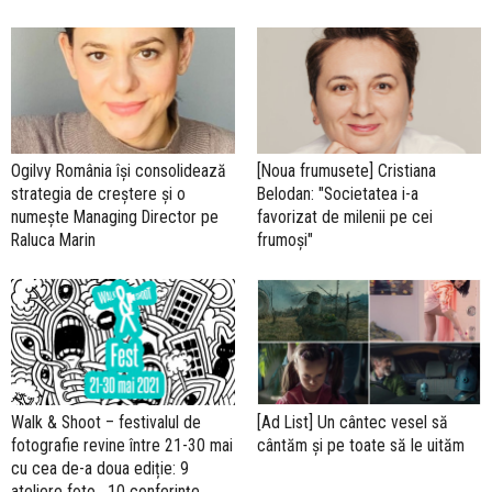
Ogilvy România își consolidează
[Noua frumusete] Cristiana
strategia de creștere și o
Belodan: "Societatea i-a
numește Managing Director pe
favorizat de milenii pe cei
Raluca Marin
frumoși"
Walk & Shoot – festivalul de
[Ad List] Un cântec vesel să
fotografie revine între 21-30 mai
cântăm și pe toate să le uităm
cu cea de-a doua ediție: 9
ateliere foto, 10 conferințe