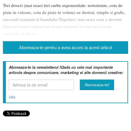
Trei dovezi (mai exact trei curbe exponentiale: notorietate, cota de
piata in valoare, cota de piata in volum) au ilustrat, simplu si grafic,
succesul constant al brandului Napolact: mai exact cum a devenit
dintr-un brand regional un brand national si cum au crescut
vanzarile an de an...
Aboneaza-te pentru a avea acces la acest articol
Aboneaza-te la newsletterul IQads cu cele mai importante
articole despre comunicare, marketing si alte domenii creative:
Info