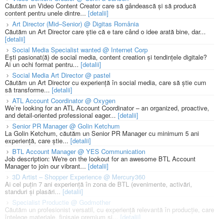
Căutăm un Video Content Creator care să gândească și să producă
content pentru unele dintre...
[detalii]
Art Director (Mid–Senior) @ Digitas România
Căutăm un Art Director care știe că e tare când o idee arată bine, dar...
[detalii]
Social Media Specialist wanted @ Internet Corp
Ești pasionat(ă) de social media, content creation și tendințele digitale?
Ai un ochi format pentru...
[detalii]
Social Media Art Director @ pastel
Căutăm un Art Director cu experiență în social media, care să știe cum
să transforme...
[detalii]
ATL Account Coordinator @ Oxygen
We’re looking for an ATL Account Coordinator – an organized, proactive,
and detail-oriented professional eager...
[detalii]
Senior PR Manager @ Golin Ketchum
La Golin Ketchum, căutăm un Senior PR Manager cu minimum 5 ani
experiență, care știe...
[detalii]
BTL Account Manager @ YES Communication
Job description: We're on the lookout for an awesome BTL Account
Manager to join our vibrant...
[detalii]
3D Artist – Shopper Experience @ Mercury360
Ai cel puțin 7 ani experiență în zona de BTL (evenimente, activări,
standuri și plasări...
[detalii]
Specialist Productie @ Godmother
Căutăm un profesionist versatil, cu experiență relevantă în producție, care
înțelege materiale, finisaje premium și...
[detalii]