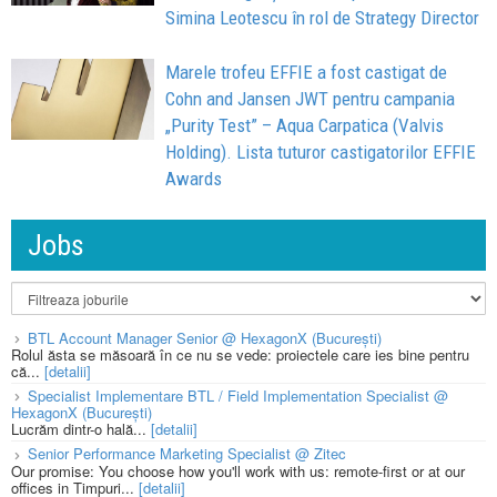
Simina Leotescu în rol de Strategy Director
Marele trofeu EFFIE a fost castigat de
Cohn and Jansen JWT pentru campania
„Purity Test” – Aqua Carpatica (Valvis
Holding). Lista tuturor castigatorilor EFFIE
Awards
Jobs
BTL Account Manager Senior @ HexagonX (București)
Rolul ăsta se măsoară în ce nu se vede: proiectele care ies bine pentru
că...
[detalii]
Specialist Implementare BTL / Field Implementation Specialist @
HexagonX (București)
Lucrăm dintr-o hală...
[detalii]
Senior Performance Marketing Specialist @ Zitec
Our promise: You choose how you'll work with us: remote-first or at our
offices in Timpuri...
[detalii]