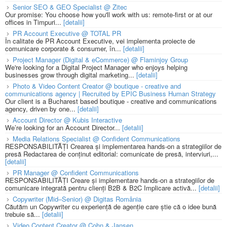
Senior SEO & GEO Specialist @ Zitec
Our promise: You choose how you'll work with us: remote-first or at our
offices in Timpuri...
[detalii]
PR Account Executive @ TOTAL PR
În calitate de PR Account Executive, vei implementa proiecte de
comunicare corporate & consumer, în...
[detalii]
Project Manager (Digital & eCommerce) @ Flaminjoy Group
We're looking for a Digital Project Manager who enjoys helping
businesses grow through digital marketing...
[detalii]
Photo & Video Content Creator @ boutique - creative and
communications agency | Recruited by EPIC Business Human Strategy
Our client is a Bucharest based boutique - creative and communications
agency, driven by one...
[detalii]
Account Director @ Kubis Interactive
We’re looking for an Account Director...
[detalii]
Media Relations Specialist @ Confident Communications
RESPONSABILITĂȚI Crearea și implementarea hands-on a strategiilor de
presă Redactarea de conținut editorial: comunicate de presă, interviuri,...
[detalii]
PR Manager @ Confident Communications
RESPONSABILITĂȚI Creare și implementare hands-on a strategiilor de
comunicare integrată pentru clienți B2B & B2C Implicare activă...
[detalii]
Copywriter (Mid–Senior) @ Digitas România
Căutăm un Copywriter cu experiență de agenție care știe că o idee bună
trebuie să...
[detalii]
Video Content Creator @ Cohn & Jansen