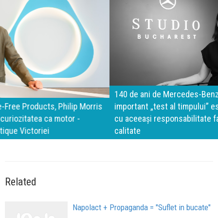
140 de ani de Mercedes-Benz. Ramona Pîrlog: Cel mai
important „test al timpului” este să inovăm constant, dar
cu aceeași responsabilitate față de oameni, siguranță și
calitate
Related
Napolact + Propaganda = "Suflet in bucate"