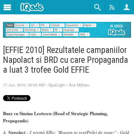
[EFFIE 2010] Rezultatele campaniilor
Napolact si BRD cu care Propaganda
a luat 3 trofee Gold EFFIE
17 Jun. 2010, 00:00 AM
•
SpotLight
•
Ana Militaru
Buzz cu Simina Leotescu (Head of Strategic Planning,
Propaganda)
A.
Napolact
- 2 premii Effie: "Reason to rest/Prilej de ragaz" - Gold