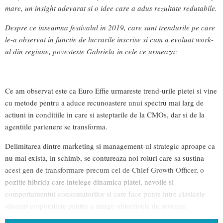
mare, un insight adevarat si o idee care a adus rezultate redutabile.
Despre ce inseamna festivalul in 2019, care sunt trendurile pe care
le-a observat in functie de lucrarile inscrise si cum a evoluat work-
ul din regiune, povesteste Gabriela in cele ce urmeaza:
Ce am observat este ca Euro Effie urmareste trend-urile pietei si vine
cu metode pentru a aduce recunoastere unui spectru mai larg de
actiuni in conditiile in care si asteptarile de la CMOs, dar si de la
agentiile partenere se transforma.
Delimitarea dintre marketing si management-ul strategic aproape ca
nu mai exista, in schimb, se contureaza noi roluri care sa sustina
acest gen de transformare precum cel de Chief Growth Officer, o
pozitie hibrida care intelege dinamica piatei, nevoile si
comportamentul consumatorilor si care face punte intre clasicele
silozuri corporatiste pentru a atinge obiectivele de revenue.