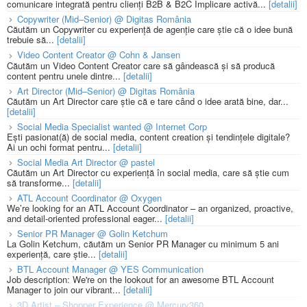
comunicare integrată pentru clienți B2B & B2C Implicare activă...
[detalii]
Copywriter (Mid–Senior) @ Digitas România
Căutăm un Copywriter cu experiență de agenție care știe că o idee bună
trebuie să...
[detalii]
Video Content Creator @ Cohn & Jansen
Căutăm un Video Content Creator care să gândească și să producă
content pentru unele dintre...
[detalii]
Art Director (Mid–Senior) @ Digitas România
Căutăm un Art Director care știe că e tare când o idee arată bine, dar...
[detalii]
Social Media Specialist wanted @ Internet Corp
Ești pasionat(ă) de social media, content creation și tendințele digitale?
Ai un ochi format pentru...
[detalii]
Social Media Art Director @ pastel
Căutăm un Art Director cu experiență în social media, care să știe cum
să transforme...
[detalii]
ATL Account Coordinator @ Oxygen
We’re looking for an ATL Account Coordinator – an organized, proactive,
and detail-oriented professional eager...
[detalii]
Senior PR Manager @ Golin Ketchum
La Golin Ketchum, căutăm un Senior PR Manager cu minimum 5 ani
experiență, care știe...
[detalii]
BTL Account Manager @ YES Communication
Job description: We're on the lookout for an awesome BTL Account
Manager to join our vibrant...
[detalii]
3D Artist – Shopper Experience @ Mercury360