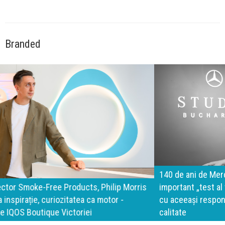
Branded
140 de ani de Mercedes-Benz. Ramona Pîrlog: Cel mai
important „test al timpului” este să inovăm constant, dar
cu aceeași responsabilitate față de oameni, siguranță și
calitate