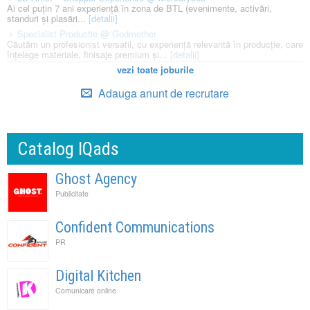
Ai cel puțin 7 ani experiență în zona de BTL (evenimente, activări,
standuri și plasări...
[detalii]
Specialist Productie @ Godmother
Căutăm un profesionist versatil, cu experiență relevantă în producție, care
înțelege materiale, finisaje premium și...
[detalii]
vezi toate joburile
Adauga anunt de recrutare
Catalog IQads
Ghost Agency
Publicitate
Confident Communications
PR
Digital Kitchen
Comunicare online