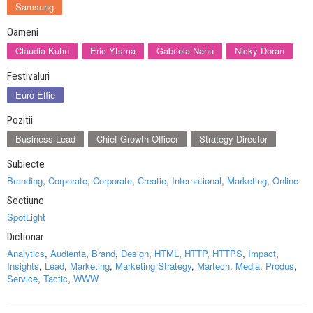
Samsung
Oameni
Claudia Kuhn
Eric Ytsma
Gabriela Nanu
Nicky Doran
Festivaluri
Euro Effie
Pozitii
Business Lead
Chief Growth Officer
Strategy Director
Subiecte
Branding
,
Corporate
,
Corporate
,
Creatie
,
International
,
Marketing
,
Online
Sectiune
SpotLight
Dictionar
Analytics
,
Audienta
,
Brand
,
Design
,
HTML
,
HTTP
,
HTTPS
,
Impact
,
Insights
,
Lead
,
Marketing
,
Marketing Strategy
,
Martech
,
Media
,
Produs
,
Service
,
Tactic
,
WWW