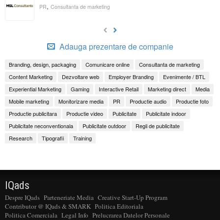
,
PR
Consultanta de marketing
Adauga prezentare de companie
Branding, design, packaging
Comunicare online
Consultanta de marketing
Content Marketing
Dezvoltare web
Employer Branding
Evenimente / BTL
Experiential Marketing
Gaming
Interactive Retail
Marketing direct
Media
Mobile marketing
Monitorizare media
PR
Productie audio
Productie foto
Productie publicitara
Productie video
Publicitate
Publicitate indoor
Publicitate neconventionala
Publicitate outdoor
Regii de publicitate
Research
Tipografii
Training
IQads
Despre IQads
Parteneriate Media
Creative Start-Up Program
Contributor @ IQads & SMARK
Politica Editoriala
Politica Comerciala
Legal Info
Prelucrarea Datelor Personale