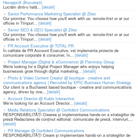
HexagonX (București)
Lucrăm dintr-o hală...
[detalii]
Senior Performance Marketing Specialist @ Zitec
Our promise: You choose how you'll work with us: remote-first or at our
offices in Timpuri...
[detalii]
Senior SEO & GEO Specialist @ Zitec
Our promise: You choose how you'll work with us: remote-first or at our
offices in Timpuri...
[detalii]
PR Account Executive @ TOTAL PR
În calitate de PR Account Executive, vei implementa proiecte de
comunicare corporate & consumer, în...
[detalii]
Project Manager (Digital & eCommerce) @ Flaminjoy Group
We're looking for a Digital Project Manager who enjoys helping
businesses grow through digital marketing...
[detalii]
Photo & Video Content Creator @ boutique - creative and
communications agency | Recruited by EPIC Business Human Strategy
Our client is a Bucharest based boutique - creative and communications
agency, driven by one...
[detalii]
Account Director @ Kubis Interactive
We’re looking for an Account Director...
[detalii]
Media Relations Specialist @ Confident Communications
RESPONSABILITĂȚI Crearea și implementarea hands-on a strategiilor de
presă Redactarea de conținut editorial: comunicate de presă, interviuri,...
[detalii]
PR Manager @ Confident Communications
RESPONSABILITĂȚI Creare și implementare hands-on a strategiilor de