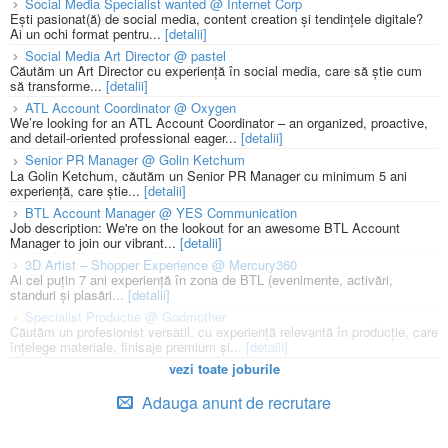
Social Media Specialist wanted @ Internet Corp
Ești pasionat(ă) de social media, content creation și tendințele digitale?
Ai un ochi format pentru...
[detalii]
Social Media Art Director @ pastel
Căutăm un Art Director cu experiență în social media, care să știe cum
să transforme...
[detalii]
ATL Account Coordinator @ Oxygen
We’re looking for an ATL Account Coordinator – an organized, proactive,
and detail-oriented professional eager...
[detalii]
Senior PR Manager @ Golin Ketchum
La Golin Ketchum, căutăm un Senior PR Manager cu minimum 5 ani
experiență, care știe...
[detalii]
BTL Account Manager @ YES Communication
Job description: We're on the lookout for an awesome BTL Account
Manager to join our vibrant...
[detalii]
3D Artist – Shopper Experience @ Mercury360
Ai cel puțin 7 ani experiență în zona de BTL (evenimente, activări,
standuri și plasări...
[detalii]
Specialist Productie @ Godmother
Căutăm un profesionist versatil, cu experiență relevantă în producție, care
înțelege materiale, finisaje premium și...
[detalii]
vezi toate joburile
Adauga anunt de recrutare