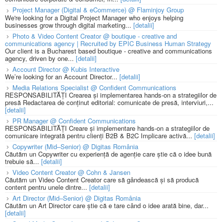
Project Manager (Digital & eCommerce) @ Flaminjoy Group
We're looking for a Digital Project Manager who enjoys helping
businesses grow through digital marketing...
[detalii]
Photo & Video Content Creator @ boutique - creative and
communications agency | Recruited by EPIC Business Human Strategy
Our client is a Bucharest based boutique - creative and communications
agency, driven by one...
[detalii]
Account Director @ Kubis Interactive
We’re looking for an Account Director...
[detalii]
Media Relations Specialist @ Confident Communications
RESPONSABILITĂȚI Crearea și implementarea hands-on a strategiilor de
presă Redactarea de conținut editorial: comunicate de presă, interviuri,...
[detalii]
PR Manager @ Confident Communications
RESPONSABILITĂȚI Creare și implementare hands-on a strategiilor de
comunicare integrată pentru clienți B2B & B2C Implicare activă...
[detalii]
Copywriter (Mid–Senior) @ Digitas România
Căutăm un Copywriter cu experiență de agenție care știe că o idee bună
trebuie să...
[detalii]
Video Content Creator @ Cohn & Jansen
Căutăm un Video Content Creator care să gândească și să producă
content pentru unele dintre...
[detalii]
Art Director (Mid–Senior) @ Digitas România
Căutăm un Art Director care știe că e tare când o idee arată bine, dar...
[detalii]