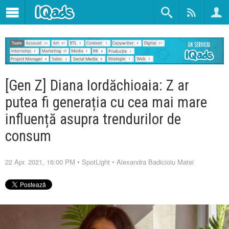
[Gen Z] Diana Iordăchioaia: Z ar
putea fi generația cu cea mai mare
influență asupra trendurilor de
consum
22 Apr. 2021, 16:00 PM
•
SpotLight
•
Alexandra Badicioiu Matei