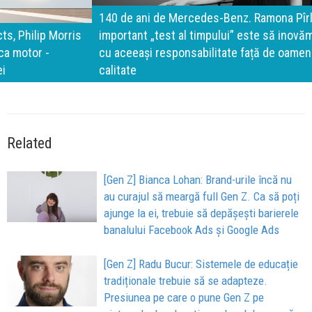
140 de ani de Mercedes-Benz. Ramona Pîrlog: Cel mai
important „test al timpului” este să inovăm constant, dar
cu aceeași responsabilitate față de oameni, siguranță și
calitate
Related
[Gen Z] Bianca Lohan: Brand-urile încă nu
au curajul să meargă full Gen Z. Ca să poți
ajunge la ei, trebuie să depășești barierele
banalului Facebook Ads și Google Ads
[Gen Z] Radu Bucur: Sistemele de educație
tradiționale trebuie să se adapteze.
Presiunea pe care o pune Gen Z pe