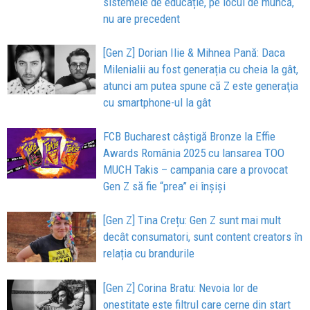
sistemele de educație, pe locul de muncă,
nu are precedent
[Gen Z] Dorian Ilie & Mihnea Pană: Daca
Milenialii au fost generația cu cheia la gât,
atunci am putea spune că Z este generaţia
cu smartphone-ul la gât
FCB Bucharest câștigă Bronze la Effie
Awards România 2025 cu lansarea TOO
MUCH Takis – campania care a provocat
Gen Z să fie “prea” ei înșiși
[Gen Z] Tina Crețu: Gen Z sunt mai mult
decât consumatori, sunt content creators în
relația cu brandurile
[Gen Z] Corina Bratu: Nevoia lor de
onestitate este filtrul care cerne din start