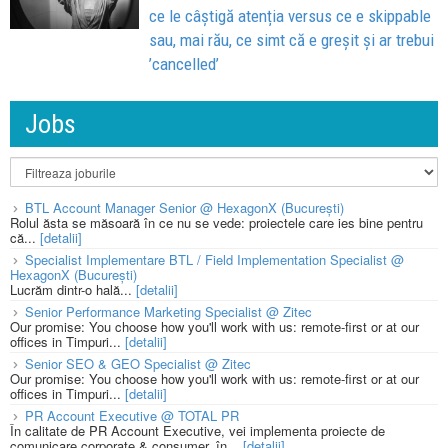
ce le câștigă atenția versus ce e skippable
sau, mai rău, ce simt că e greșit și ar trebui
’cancelled’
Jobs
BTL Account Manager Senior @ HexagonX (București)
Rolul ăsta se măsoară în ce nu se vede: proiectele care ies bine pentru
că...
[detalii]
Specialist Implementare BTL / Field Implementation Specialist @
HexagonX (București)
Lucrăm dintr-o hală...
[detalii]
Senior Performance Marketing Specialist @ Zitec
Our promise: You choose how you'll work with us: remote-first or at our
offices in Timpuri...
[detalii]
Senior SEO & GEO Specialist @ Zitec
Our promise: You choose how you'll work with us: remote-first or at our
offices in Timpuri...
[detalii]
PR Account Executive @ TOTAL PR
În calitate de PR Account Executive, vei implementa proiecte de
comunicare corporate & consumer, în...
[detalii]