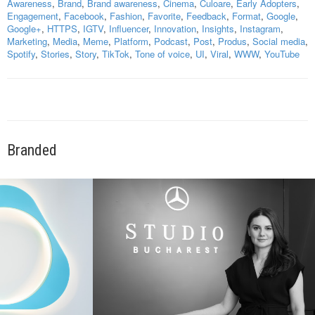
Awareness
,
Brand
,
Brand awareness
,
Cinema
,
Culoare
,
Early Adopters
,
Engagement
,
Facebook
,
Fashion
,
Favorite
,
Feedback
,
Format
,
Google
,
Google+
,
HTTPS
,
IGTV
,
Influencer
,
Innovation
,
Insights
,
Instagram
,
Marketing
,
Media
,
Meme
,
Platform
,
Podcast
,
Post
,
Produs
,
Social media
,
Spotify
,
Stories
,
Story
,
TikTok
,
Tone of voice
,
UI
,
Viral
,
WWW
,
YouTube
Branded