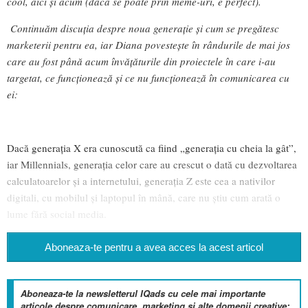
cool, aici și acum (dacă se poate prin meme-uri, e perfect).
Continuăm discuția despre noua generație și cum se pregătesc
marketerii pentru ea, iar Diana povestește în rândurile de mai jos
care au fost până acum învățăturile din proiectele în care i-au
targetat, ce funcționează și ce nu funcționează în comunicarea cu
ei:
Dacă generația X era cunoscută ca fiind „generația cu cheia la gât”,
iar Millennials, generația celor care au crescut o dată cu dezvoltarea
calculatoarelor și a internetului, generația Z este cea a nativilor
digitali, cu mobilul și laptopul în mână, care nu știu cum arată o
lume fără social media.
Aboneaza-te pentru a avea acces la acest articol
Aboneaza-te la newsletterul IQads cu cele mai importante
articole despre comunicare, marketing si alte domenii creative: