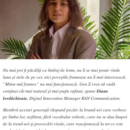
Nu mai pot fi păcăliți cu limbaj de lemn, nu li se mai poate vinde
luna și stele de pe cer, nici poveștile frumoase nu îi mai interesează.
”Minte-mă frumos” nu mai funcționează. Gen Z vrea să vadă
conținut cât mai natural și mai puțin rafinat, spune
Diana
Iordăchioaia
, Digital Innovation Manager RAN Communication.
Membrii acestei generații răspund pozitiv la brand-uri care vorbesc
pe limba lor, nefiltrat, fără vocabular robotic, care nu se dau înapoi
de la trend-uri și provocări virale, care reacționează la tot ce este