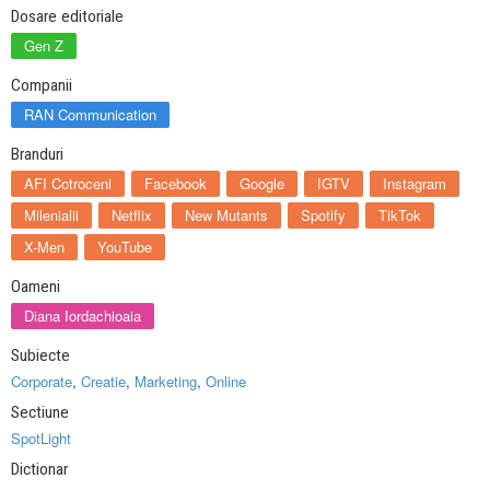
Dosare editoriale
Gen Z
Companii
RAN Communication
Branduri
AFI Cotroceni
Facebook
Google
IGTV
Instagram
Milenialii
Netflix
New Mutants
Spotify
TikTok
X-Men
YouTube
Oameni
Diana Iordachioaia
Subiecte
Corporate
,
Creatie
,
Marketing
,
Online
Sectiune
SpotLight
Dictionar