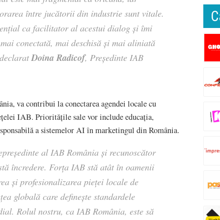
area între jucătorii din industrie sunt vitale.
C
țial ca facilitator al acestui dialog și îmi
 mai conectată, mai deschisă și mai aliniată
Doina Radicof
 declarat
, Președinte IAB
ia, va contribui la conectarea agendei locale cu
ețelei IAB. Prioritățile sale vor include educația,
 responsabilă a sistemelor AI în marketingul din România.
cepreședinte al IAB România și recunoscător
tă încredere. Forța IAB stă atât în oamenii
rea și profesionalizarea pieței locale de
rețea globală care definește standardele
ndial. Rolul nostru, ca IAB România, este să