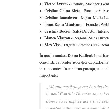
Victor Avram
- Country Manager, Gem
Cristian China-Birta
- Fondator și Aso
Cristian Ianculescu
- Digital Media Lea
Ionuț Radu Munteanu
- Founder, WebD
Cristina Bucea
- Sales Director, Intern
Bianca Vlaston
- Regional Sales Direct
Alex Vișa
- Digital Director CEE, Reta
În noul mandat, Doina Radicof
, în calit
consolidarea rolului asociației ca platformă 
într-un context în care transparența, comunic
importante.
„Mă onorează alegerea în rolul de
în noul Consiliu Director oameni cu
doresc să se implice activ și să con
o perioadă în care ecosistemul digi