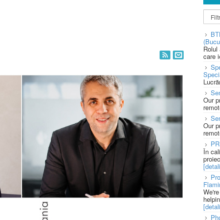
BT
(Bucu
Rolul
care 
Spe
Speci
Lucră
Sen
Our p
remote
Se
Our p
remote
PR
În ca
proie
[detali
Pro
Flami
We're
helpi
[detali
Pho