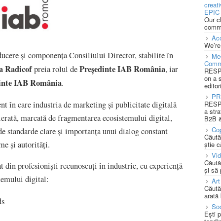
creat
EPIC 
Our c
commu
Acc
We’re
cere și componența Consiliului Director, stabilite în
Med
Comm
a Radicof
Președinte IAB România
preia rolul de
, iar
RESPO
on a 
inte IAB România
.
editor
PR
 în care industria de marketing și publicitate digitală
RESPO
a stra
lerată, marcată de fragmentarea ecosistemului digital,
B2B &
Cop
de standarde clare și importanța unui dialog constant
Căută
me și autorități.
știe c
Vi
Căută
din profesioniști recunoscuți în industrie, cu experiență
și să
emului digital:
Art
Căută
arată 
ds
Soc
Ești 