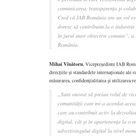
comunicarea, transparența și colabor
Cred că IAB România are un rol esen
doresc să contribuim la o industrie
în jurul unor obiective comune”, a
România.
Mihai Vînătoru
, Vicepreședinte IAB Român
direcțiile și standardele internaționale ale r
măsurarea, confidențialitatea și utilizarea
„Sunt onorat să preiau rolul de vi
comunității care mi-a acordat aceas
care au contribuit activ la dezvolta
digital, cât și în apartenența la o 
advertisingului digital la nivel mo