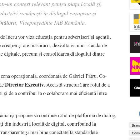
r-un context relevant pentru piața locală și,
dustriei românești în dialogul european și
înătoru
, Vicepreședinte IAB România.
de lucru vor viza educația pentru advertiseri și agenții,
e creației și ale măsurării, dezvoltarea unor standarde
le digitale, precum și consolidarea dialogului dintre
 zona operațională, coordonată de Gabriel Pătru, Co-
Director Executiv
 de
. Această structură are rolul de a
i și de a contribui la o colaborare mai eficientă între
ia își propune să continue rolul de platformă de dialog,
ți din industria locală de digital, contribuind la
Brand
transparente și mai bine conectate la standardele
Consu