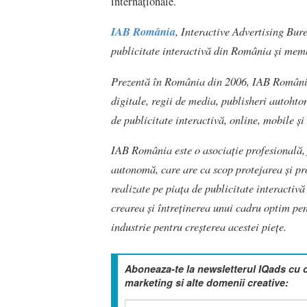
internaționale.
IAB România
, Interactive Advertising Bur
publicitate interactivă din România și memb
Prezentă în România din 2006, IAB România 
digitale, regii de media, publisheri autohto
de publicitate interactivă, online, mobile și
IAB România este o asociație profesională, 
autonomă, care are ca scop protejarea și pro
realizate pe piața de publicitate interactiv
crearea și întreținerea unui cadru optim pe
industrie pentru creșterea acestei piețe.
Aboneaza-te la newsletterul IQads cu 
marketing si alte domenii creative: