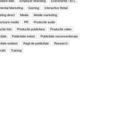
oltare web
Employer Branding
Evenimente / BTL
iential Marketing
Gaming
Interactive Retail
ting direct
Media
Mobile marketing
orizare media
PR
Productie audio
ctie foto
Productie publicitara
Productie video
citate
Publicitate indoor
Publicitate neconventionala
citate outdoor
Regii de publicitate
Research
rafii
Training