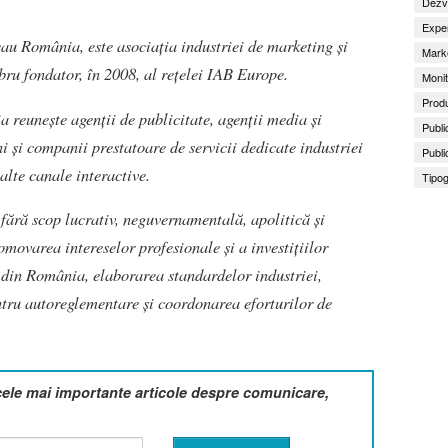
Dezv
Exper
eau România, este asociația industriei de marketing și
Marke
ru fondator, în 2008, al rețelei IAB Europe.
Monit
Produ
reunește agenții de publicitate, agenții media și
Publi
ni și companii prestatoare de servicii dedicate industriei
Publi
 alte canale interactive.
Tipog
fără scop lucrativ, neguvernamentală, apolitică și
movarea intereselor profesionale și a investițiilor
ă din România, elaborarea standardelor industriei,
ntru autoreglementare și coordonarea eforturilor de
cele mai importante articole despre comunicare,