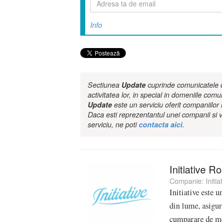
Info
Sectiunea
Update
cuprinde comunicatele de
activitatea lor, in special in domeniile comu
Update
este un serviciu oferit companiilo
Daca esti reprezentantul unei companii si v
serviciu, ne poti
contacta aici
.
Initiative R
Companie:
Initi
Initiative este 
din lume, asigura
cumparare de me