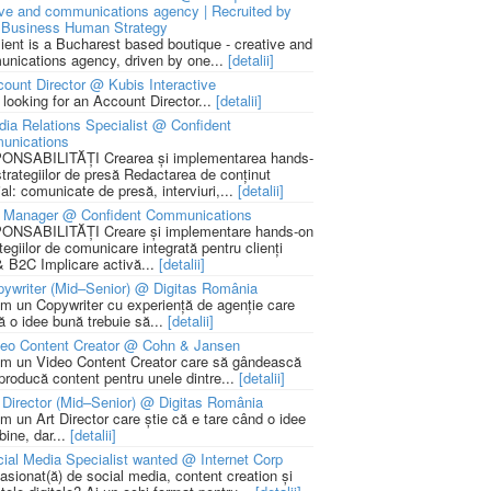
ive and communications agency | Recruited by
Business Human Strategy
lient is a Bucharest based boutique - creative and
nications agency, driven by one...
[detalii]
ount Director @ Kubis Interactive
 looking for an Account Director...
[detalii]
ia Relations Specialist @ Confident
unications
NSABILITĂȚI Crearea și implementarea hands-
strategiilor de presă Redactarea de conținut
ial: comunicate de presă, interviuri,...
[detalii]
 Manager @ Confident Communications
NSABILITĂȚI Creare și implementare hands-on
tegiilor de comunicare integrată pentru clienți
 B2C Implicare activă...
[detalii]
ywriter (Mid–Senior) @ Digitas România
m un Copywriter cu experiență de agenție care
ă o idee bună trebuie să...
[detalii]
deo Content Creator @ Cohn & Jansen
m un Video Content Creator care să gândească
 producă content pentru unele dintre...
[detalii]
 Director (Mid–Senior) @ Digitas România
m un Art Director care știe că e tare când o idee
bine, dar...
[detalii]
ial Media Specialist wanted @ Internet Corp
pasionat(ă) de social media, content creation și