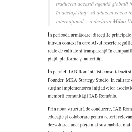
traducem această agendă globală înt
în același timp, să aducem vocea in
Mihai V
internațional”, a declarat
În perioada următoare, direcțiile principale 
într-un context în care AI-ul rescrie regulil
reale de calitate și transparență în campanii
piață, platforme și autorități.
În paralel, IAB România își consolidează și
Founder, MKA Strategy Studio, în calitate
susține implementarea inițiativelor asociație
membrii comunității IAB România.
Prin noua structură de conducere, IAB Român
educație și colaborare pentru actorii relevan
dezvoltarea unei piețe mai sustenabile, mai 