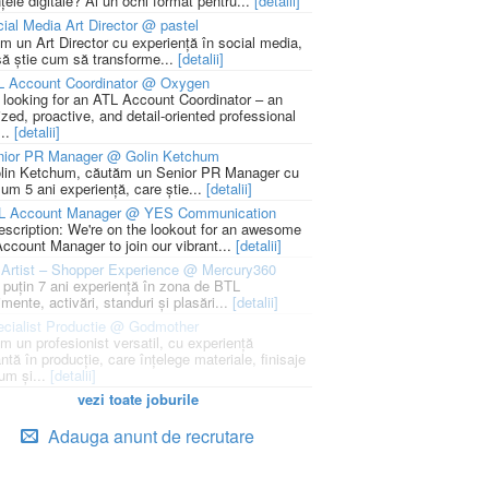
țele digitale? Ai un ochi format pentru...
[detalii]
ial Media Art Director @ pastel
m un Art Director cu experiență în social media,
să știe cum să transforme...
[detalii]
L Account Coordinator @ Oxygen
 looking for an ATL Account Coordinator – an
zed, proactive, and detail-oriented professional
...
[detalii]
nior PR Manager @ Golin Ketchum
lin Ketchum, căutăm un Senior PR Manager cu
um 5 ani experiență, care știe...
[detalii]
L Account Manager @ YES Communication
escription: We're on the lookout for an awesome
ccount Manager to join our vibrant...
[detalii]
Artist – Shopper Experience @ Mercury360
l puțin 7 ani experiență în zona de BTL
mente, activări, standuri și plasări...
[detalii]
cialist Productie @ Godmother
m un profesionist versatil, cu experiență
ntă în producție, care înțelege materiale, finisaje
um și...
[detalii]
vezi toate joburile
Adauga anunt de recrutare