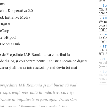
tendin
ius
Soc
Căută
ciat, Kooperativa 2.0
care 
d, Initiative Media
AT
We’re
igital
organi
eager
etCorp
Se
or, Httpool
La Go
minim
il Media Hub
BT
Job d
BTL A
ate de Președinte IAB România, va contribui la
3D 
de dialog și colaborare pentru industria locală de digital,
Ai ce
(eveni
area și alinierea între actorii pieței devin tot mai
Spe
Căută
releva
premi
 președinte IAB România și mă bucur să văd
 experiență relevantă în industrie, care își
tribuie la inițiativele organizației. Traversăm
tal este mai fragmentat ca oricând, iar