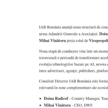
IAB România anunță noua structură de condu
Doin
urma Adunării Generale a Asociației.
Mihai Vînătoru
Vicepreșed
preia rolul de
Noua etapă de conducere vine într-un moment
traversează o perioadă de transformare acce
evoluția tehnologiilor bazate pe AI, nevoia 
între advertiseri, agenții, publisheri, platfor
Consiliul Director IAB România este format 
relevantă în zone complementare ale ecosist
Doina Radicof
- Country Manager, Tea
Mihai Vînătoru
- CEO, DWF