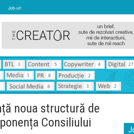
Job-uri
ță noua structură de
ponența Consiliului
J