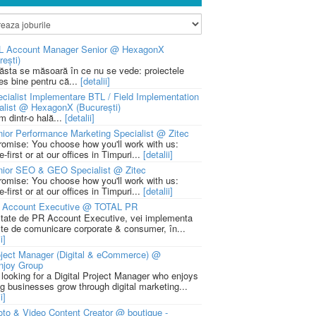
L Account Manager Senior @ HexagonX
rești)
 ăsta se măsoară în ce nu se vede: proiectele
ies bine pentru că...
[detalii]
cialist Implementare BTL / Field Implementation
alist @ HexagonX (București)
m dintr-o hală...
[detalii]
ior Performance Marketing Specialist @ Zitec
romise: You choose how you'll work with us:
-first or at our offices in Timpuri...
[detalii]
nior SEO & GEO Specialist @ Zitec
romise: You choose how you'll work with us:
-first or at our offices in Timpuri...
[detalii]
 Account Executive @ TOTAL PR
litate de PR Account Executive, vei implementa
cte de comunicare corporate & consumer, în...
i]
ject Manager (Digital & eCommerce) @
njoy Group
 looking for a Digital Project Manager who enjoys
ng businesses grow through digital marketing...
i]
to & Video Content Creator @ boutique -