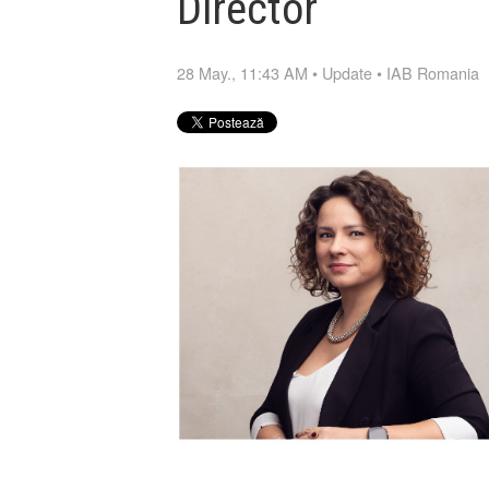
Director
28 May., 11:43 AM
•
Update
•
IAB Romania