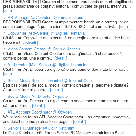
RESPONSABILITĂȚI Crearea și implementarea hands-on a strategiilor de
presă Redactarea de conținut editorial: comunicate de presă, interviuri,...
[detalii]
PR Manager @ Confident Communications
RESPONSABILITĂȚI Creare și implementare hands-on a strategiilor de
comunicare integrată pentru clienți B2B & B2C Implicare activă...
[detalii]
Copywriter (Mid–Senior) @ Digitas România
Căutăm un Copywriter cu experiență de agenție care știe că o idee bună
trebuie să...
[detalii]
Video Content Creator @ Cohn & Jansen
Căutăm un Video Content Creator care să gândească și să producă
content pentru unele dintre...
[detalii]
Art Director (Mid–Senior) @ Digitas România
Căutăm un Art Director care știe că e tare când o idee arată bine, dar...
[detalii]
Social Media Specialist wanted @ Internet Corp
Ești pasionat(ă) de social media, content creation și tendințele digitale?
Ai un ochi format pentru...
[detalii]
Social Media Art Director @ pastel
Căutăm un Art Director cu experiență în social media, care să știe cum
să transforme...
[detalii]
ATL Account Coordinator @ Oxygen
We’re looking for an ATL Account Coordinator – an organized, proactive,
and detail-oriented professional eager...
[detalii]
Senior PR Manager @ Golin Ketchum
La Golin Ketchum, căutăm un Senior PR Manager cu minimum 5 ani