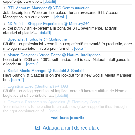
experiență, care știe...
[detalii]
BTL Account Manager @ YES Communication
Job description: We're on the lookout for an awesome BTL Account
Manager to join our vibrant...
[detalii]
3D Artist – Shopper Experience @ Mercury360
Ai cel puțin 7 ani experiență în zona de BTL (evenimente, activări,
standuri și plasări...
[detalii]
Specialist Productie @ Godmother
Căutăm un profesionist versatil, cu experiență relevantă în producție, care
înțelege materiale, finisaje premium și...
[detalii]
Motion Designer / Video Editor @ Natural Intelligence
Founded in 2009 and 100% self-funded to this day, Natural Intelligence is
a leader in...
[detalii]
Social Media Manager @ Saatchi & Saatchi
Hey! Saatchi & Saatchi is on the lookout for a new Social Media Manager
to...
[detalii]
Logistics Exec (Gestionar) @ TAG
Căutăm un coleg organizat și implicat care să lucreze alături de Head of
Logistics și să contribuie la...
[detalii]
Growth & Partnerships Specialist @ Flaminjoy Group
Your mission is to help clients unlock new growth opportunities through
the right combination of...
[detalii]
vezi toate joburile
Adauga anunt de recrutare