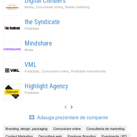
Digital Climbers
,
,
Media
Comunicare online
Mobile marketing
the Syndicate
Publicitate
Mindshare
Media
VML
,
,
Publicitate
Comunicare online
Publicitate internationala
Highlight Agency
Publicitate
Adauga prezentare de companie
Branding, design, packaging
Comunicare online
Consultanta de marketing
Content Marketing
Dezvoltare web
Employer Branding
Evenimente / BTL