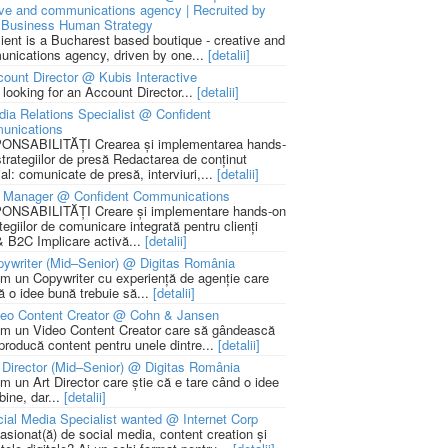
ive and communications agency | Recruited by
Business Human Strategy
lient is a Bucharest based boutique - creative and
nications agency, driven by one...
[detalii]
ount Director @ Kubis Interactive
 looking for an Account Director...
[detalii]
ia Relations Specialist @ Confident
unications
NSABILITĂȚI Crearea și implementarea hands-
strategiilor de presă Redactarea de conținut
ial: comunicate de presă, interviuri,...
[detalii]
 Manager @ Confident Communications
NSABILITĂȚI Creare și implementare hands-on
tegiilor de comunicare integrată pentru clienți
 B2C Implicare activă...
[detalii]
ywriter (Mid–Senior) @ Digitas România
m un Copywriter cu experiență de agenție care
ă o idee bună trebuie să...
[detalii]
deo Content Creator @ Cohn & Jansen
m un Video Content Creator care să gândească
 producă content pentru unele dintre...
[detalii]
 Director (Mid–Senior) @ Digitas România
m un Art Director care știe că e tare când o idee
bine, dar...
[detalii]
ial Media Specialist wanted @ Internet Corp
pasionat(ă) de social media, content creation și