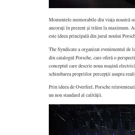
Momentele memorabile din viața noastră sun
ancorați în prezent și trăim la maximum. Ac
este ideea principală din jurul noului Porsc
The Syndicate a organizat evenimentul de l
din catalogul Porsche, care oferă o perspect
conceptul care descrie noua mașină electrică
schimbarea propriilor percepții asupra realit
Prin ideea de Overfeel, Porsche reinventează
un nou standard al calității.