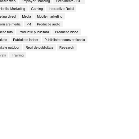
oltare web
Employer Branding
Evenimente / BTL
iential Marketing
Gaming
Interactive Retail
ting direct
Media
Mobile marketing
orizare media
PR
Productie audio
ctie foto
Productie publicitara
Productie video
citate
Publicitate indoor
Publicitate neconventionala
citate outdoor
Regii de publicitate
Research
rafii
Training