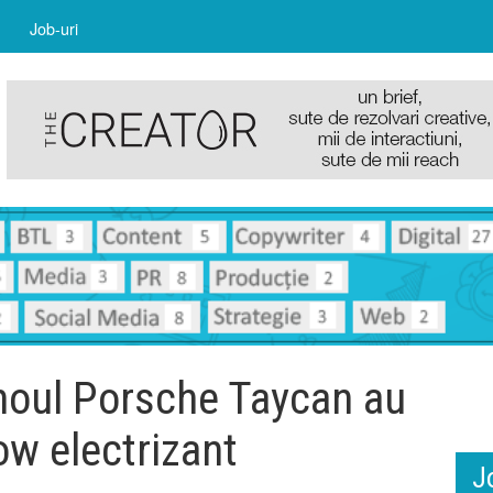
Job-uri
noul Porsche Taycan au
ow electrizant
J