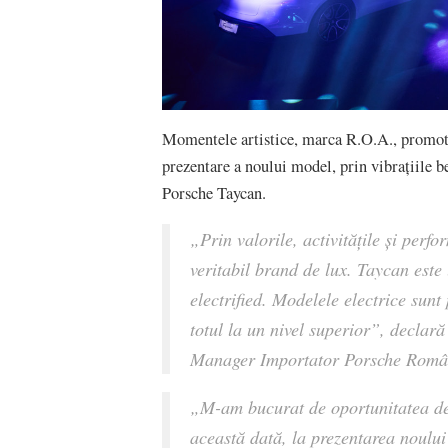
Momentele artistice, marca R.O.A., promotor
prezentare a noului model, prin vibrațiile be
Porsche Taycan.
„
Prin valorile, activitățile și perf
veritabil brand de lux. Taycan este 
electrified. Modelele electrice sunt
totul la un nivel superior
”
,
declar
Manager Importator Porsche Româ
„
M-am bucurat de oportunitatea de 
această dată, la prezentarea noulu