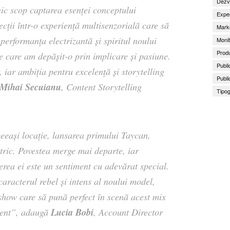
Dezv
ic scop captarea esenței conceptului
Exper
ecții într-o experiență multisenzorială care să
Marke
performanța electrizantă și spiritul noului
Monit
Produ
e care am depășit-o prin implicare și pasiune.
Publi
, iar ambiția pentru excelență și storytelling
Publi
Mihai Secuianu
, Content Storytelling
Tipog
eeași locație, lansarea primului Taycan,
tric. Povestea merge mai departe, iar
erea ei este un sentiment cu adevărat special.
caracterul rebel și intens al noului model,
 show care să pună perfect în scenă acest mix
Lucia Bobi
ent
”, adaugă
, Account Director