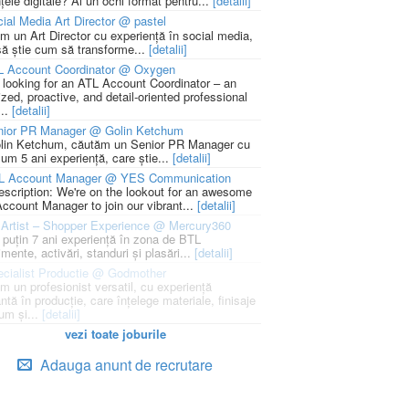
țele digitale? Ai un ochi format pentru...
[detalii]
ial Media Art Director @ pastel
m un Art Director cu experiență în social media,
să știe cum să transforme...
[detalii]
L Account Coordinator @ Oxygen
 looking for an ATL Account Coordinator – an
zed, proactive, and detail-oriented professional
...
[detalii]
nior PR Manager @ Golin Ketchum
lin Ketchum, căutăm un Senior PR Manager cu
um 5 ani experiență, care știe...
[detalii]
L Account Manager @ YES Communication
escription: We're on the lookout for an awesome
ccount Manager to join our vibrant...
[detalii]
Artist – Shopper Experience @ Mercury360
l puțin 7 ani experiență în zona de BTL
mente, activări, standuri și plasări...
[detalii]
cialist Productie @ Godmother
m un profesionist versatil, cu experiență
ntă în producție, care înțelege materiale, finisaje
um și...
[detalii]
vezi toate joburile
Adauga anunt de recrutare