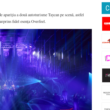
C
de apariția a două autoturisme Taycan pe scenă, astfel
rprins fidel esența Overfeel.