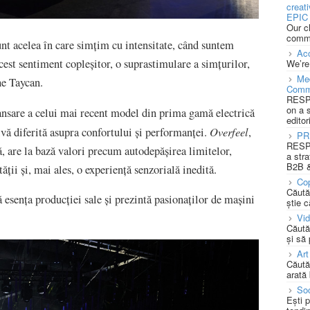
creat
EPIC 
Our c
commu
t acelea în care simțim cu intensitate, când suntem
Acc
est sentiment copleșitor, o suprastimulare a simțurilor,
We’re
Med
he Taycan.
Comm
RESPO
on a 
ansare a celui mai recent model din prima gamă electrică
editor
Overfeel
ivă diferită asupra confortului și performanței.
,
PR
RESPO
, are la bază valori precum autodepășirea limitelor,
a stra
B2B &
ății și, mai ales, o experiență senzorială inedită.
Cop
Căută
 esența producției sale și prezintă pasionaților de mașini
știe c
Vi
Căută
și să
Art
Căută
arată 
Soc
Ești 