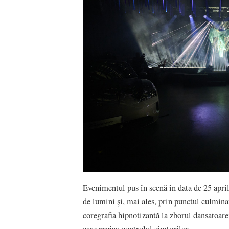
Evenimentul pus în scenă în data de 25 aprili
de lumini și, mai ales, prin punctul culmina
coregrafia hipnotizantă la zborul dansatoare
care preiau controlul simțurilor.