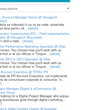
L Account Manager Senior @ HexagonX
rești)
 ăsta se măsoară în ce nu se vede: proiectele
ies bine pentru că...
[detalii]
cialist Implementare BTL / Field Implementation
alist @ HexagonX (București)
m dintr-o hală...
[detalii]
ior Performance Marketing Specialist @ Zitec
romise: You choose how you'll work with us:
-first or at our offices in Timpuri...
[detalii]
nior SEO & GEO Specialist @ Zitec
romise: You choose how you'll work with us:
-first or at our offices in Timpuri...
[detalii]
 Account Executive @ TOTAL PR
litate de PR Account Executive, vei implementa
cte de comunicare corporate & consumer, în...
i]
ject Manager (Digital & eCommerce) @
njoy Group
 looking for a Digital Project Manager who enjoys
ng businesses grow through digital marketing...
i]
to & Video Content Creator @ boutique -