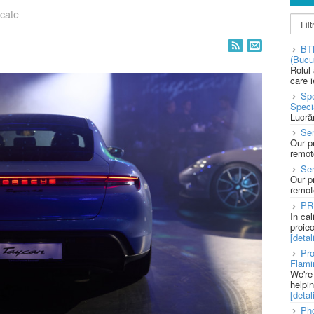
icate
BT
(Bucu
Rolul
care 
Spe
Speci
Lucră
Sen
Our p
remote
Se
Our p
remote
PR
În ca
proie
[detali
Pro
Flami
We're
helpi
[detali
Pho