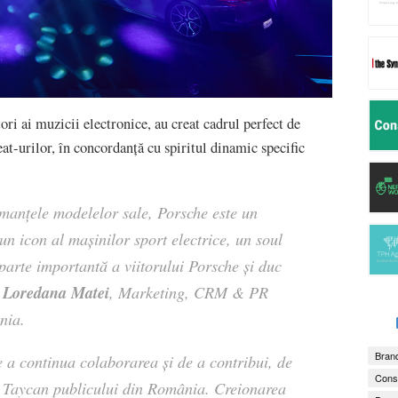
i ai muzicii electronice, au creat cadrul perfect de
at-urilor, în concordanță cu spiritul dinamic specific
ormanțele modelelor sale, Porsche este un
un icon al mașinilor sport electrice, un soul
 parte importantă a viitorului Porsche și duc
Loredana Matei
ă
, Marketing, CRM & PR
nia.
Brand
a continua colaborarea și de a contribui, de
Consu
i Taycan publicului din România. Creionarea