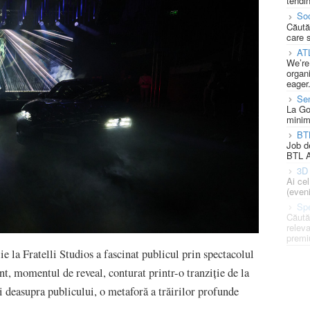
tendin
Soc
Căută
care 
AT
We’re
organi
eager
Se
La Go
minim
BT
Job d
BTL A
3D 
Ai ce
(eveni
Spe
Căută
releva
premi
e la Fratelli Studios a fascinat publicul prin spectacolul
nt, momentul de reveal, conturat printr-o tranziție de la
i deasupra publicului, o metaforă a trăirilor profunde