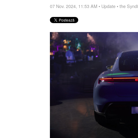
07 Nov. 2024, 11:53 AM
•
Update
•
the Synd