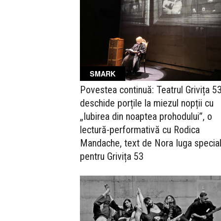
SMARK
Povestea continuă: Teatrul Grivița 53
deschide porțile la miezul nopții cu
„Iubirea din noaptea prohodului”, o
lectură-performativă cu Rodica
Mandache, text de Nora Iuga specia
pentru Grivița 53