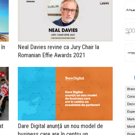
în
Neal Davies revine ca Jury Chair la
Romanian Effie Awards 2021
Brand
Consu
Dezv
Exper
Marke
Dare Digital anunță un nou model de
at
Monit
business care are în centru un
Produ