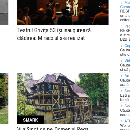
Med
Comm
RESPO
on a 
editor
PR
Teatrul Grivița 53 își inaugurează
RESPO
a stra
clădirea: Miracolul s-a realizat
B2B &
Cop
Căută
știe c
Vi
Căută
și să
Art
Căută
arată 
Soc
Ești 
tendin
Soc
Căută
care 
SMARK
AT
We’re
Vila Șipot de pe Domeniul Regal
organi