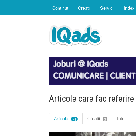
Continut
Creatii
Servicii
Index
Articole care fac referire
Articole
Creatii
Info
71
3