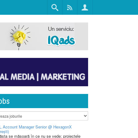
obs
L Account Manager Senior @ HexagonX
rești)
 ăsta se măsoară în ce nu se vede: proiectele