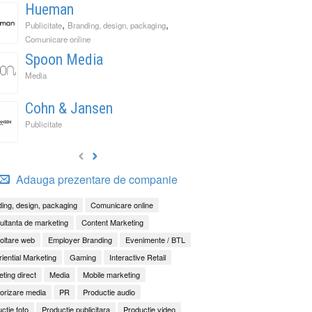
Hueman
,
,
Publicitate
Branding, design, packaging
Comunicare online
Spoon Media
Media
Cohn & Jansen
Publicitate
Adauga prezentare de companie
ing, design, packaging
Comunicare online
ltanta de marketing
Content Marketing
oltare web
Employer Branding
Evenimente / BTL
iential Marketing
Gaming
Interactive Retail
ting direct
Media
Mobile marketing
orizare media
PR
Productie audio
ctie foto
Productie publicitara
Productie video