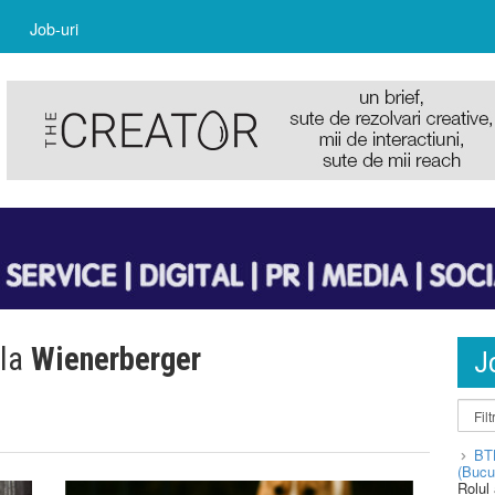
Job-uri
 la
Wienerberger
J
BT
(Bucu
Rolul