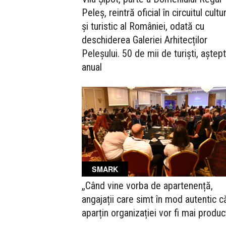
Peleș, reintră oficial în circuitul cultu
și turistic al României, odată cu
deschiderea Galeriei Arhitecților
Peleșului. 50 de mii de turiști, aștept
anual
SMARK
„Când vine vorba de apartenență,
angajații care simt în mod autentic c
aparțin organizației vor fi mai product