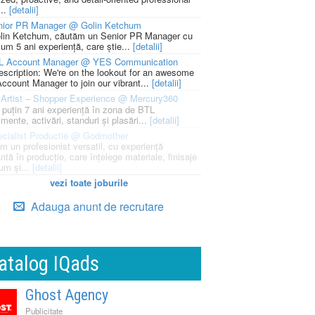
...
[detalii]
nior PR Manager @ Golin Ketchum
lin Ketchum, căutăm un Senior PR Manager cu
um 5 ani experiență, care știe...
[detalii]
L Account Manager @ YES Communication
escription: We're on the lookout for an awesome
ccount Manager to join our vibrant...
[detalii]
Artist – Shopper Experience @ Mercury360
l puțin 7 ani experiență în zona de BTL
mente, activări, standuri și plasări...
[detalii]
cialist Productie @ Godmother
m un profesionist versatil, cu experiență
ntă în producție, care înțelege materiale, finisaje
um și...
[detalii]
vezi toate joburile
Adauga anunt de recrutare
atalog IQads
Ghost Agency
Publicitate