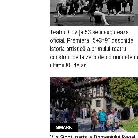
Teatrul Grivița 53 se inaugurează
oficial. Premiera „5+3=9” deschide
istoria artistică a primului teatru
construit de la zero de comunitate în
ultimii 80 de ani
SMARK
Vila Șipot, parte a Domeniului Regal