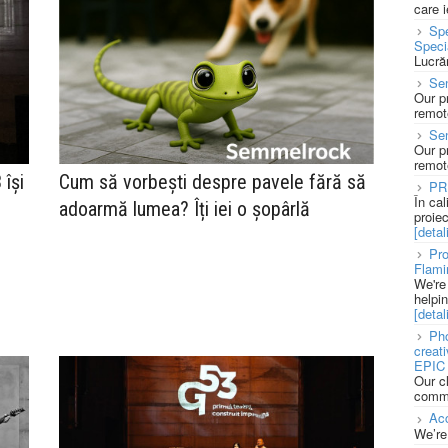
care 
Spe
Speci
Lucră
Sen
Our p
remote
Se
Our p
remote
 își
Cum să vorbești despre pavele fără să
PR
În ca
adoarmă lumea? Îți iei o șopârlă
proie
[detali
Pro
Flami
We're
l
helpi
[detali
Pho
creat
EPIC 
Our c
commu
Acc
We’re