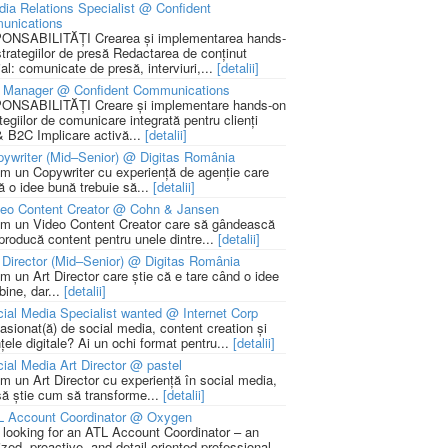
ia Relations Specialist @ Confident
unications
NSABILITĂȚI Crearea și implementarea hands-
strategiilor de presă Redactarea de conținut
ial: comunicate de presă, interviuri,...
[detalii]
 Manager @ Confident Communications
NSABILITĂȚI Creare și implementare hands-on
tegiilor de comunicare integrată pentru clienți
 B2C Implicare activă...
[detalii]
ywriter (Mid–Senior) @ Digitas România
m un Copywriter cu experiență de agenție care
ă o idee bună trebuie să...
[detalii]
deo Content Creator @ Cohn & Jansen
m un Video Content Creator care să gândească
 producă content pentru unele dintre...
[detalii]
 Director (Mid–Senior) @ Digitas România
m un Art Director care știe că e tare când o idee
bine, dar...
[detalii]
ial Media Specialist wanted @ Internet Corp
pasionat(ă) de social media, content creation și
țele digitale? Ai un ochi format pentru...
[detalii]
ial Media Art Director @ pastel
m un Art Director cu experiență în social media,
să știe cum să transforme...
[detalii]
L Account Coordinator @ Oxygen
 looking for an ATL Account Coordinator – an
zed, proactive, and detail-oriented professional