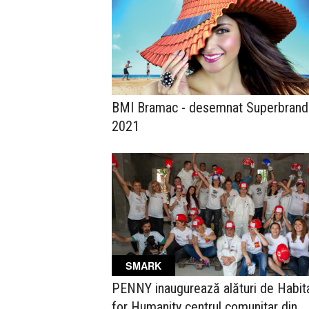
BMI Bramac - desemnat Superbrand 
2021
SMARK
PENNY inaugurează alături de Habit
for Humanity centrul comunitar din