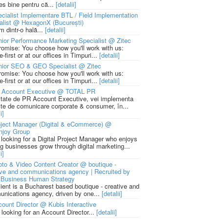
ies bine pentru că...
[detalii]
cialist Implementare BTL / Field Implementation
alist @ HexagonX (București)
m dintr-o hală...
[detalii]
ior Performance Marketing Specialist @ Zitec
romise: You choose how you'll work with us:
-first or at our offices in Timpuri...
[detalii]
nior SEO & GEO Specialist @ Zitec
romise: You choose how you'll work with us:
-first or at our offices in Timpuri...
[detalii]
 Account Executive @ TOTAL PR
litate de PR Account Executive, vei implementa
cte de comunicare corporate & consumer, în...
i]
ject Manager (Digital & eCommerce) @
njoy Group
 looking for a Digital Project Manager who enjoys
ng businesses grow through digital marketing...
i]
to & Video Content Creator @ boutique -
ive and communications agency | Recruited by
Business Human Strategy
lient is a Bucharest based boutique - creative and
nications agency, driven by one...
[detalii]
ount Director @ Kubis Interactive
 looking for an Account Director...
[detalii]