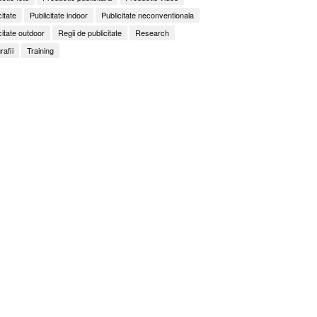
citate
Publicitate indoor
Publicitate neconventionala
citate outdoor
Regii de publicitate
Research
rafii
Training