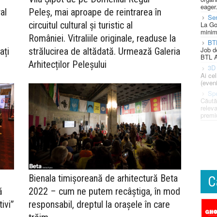
eager
ral
Peleș, mai aproape de reintrarea în
Se
circuitul cultural și turistic al
La Go
minim
României. Vitraliile originale, readuse la
BT
Job d
ați
strălucirea de altădată. Urmează Galeria
BTL A
Arhitecților Peleșului
3D 
Ai ce
(eveni
Spe
Căută
releva
premi
Bienala timișoreană de arhitectură Beta
C
ă
2022 – cum ne putem recâștiga, în mod
ivi”
responsabil, dreptul la orașele în care