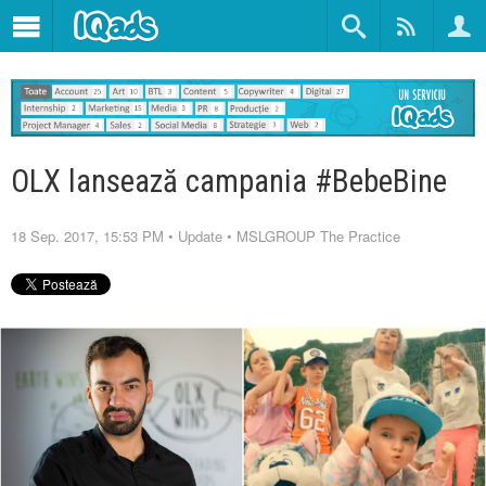
OLX lansează campania #BebeBine
18 Sep. 2017, 15:53 PM
•
Update
•
MSLGROUP The Practice