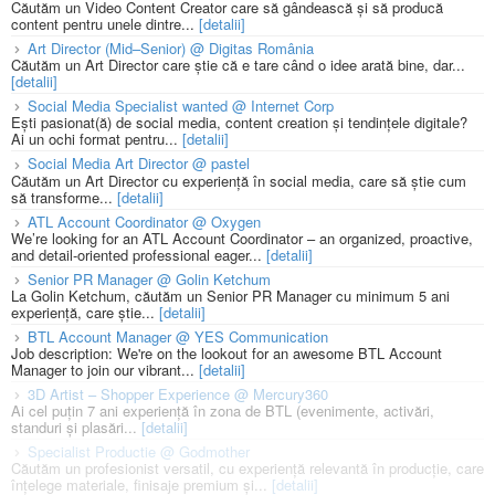
Căutăm un Video Content Creator care să gândească și să producă
content pentru unele dintre...
[detalii]
Art Director (Mid–Senior) @ Digitas România
Căutăm un Art Director care știe că e tare când o idee arată bine, dar...
[detalii]
Social Media Specialist wanted @ Internet Corp
Ești pasionat(ă) de social media, content creation și tendințele digitale?
Ai un ochi format pentru...
[detalii]
Social Media Art Director @ pastel
Căutăm un Art Director cu experiență în social media, care să știe cum
să transforme...
[detalii]
ATL Account Coordinator @ Oxygen
We’re looking for an ATL Account Coordinator – an organized, proactive,
and detail-oriented professional eager...
[detalii]
Senior PR Manager @ Golin Ketchum
La Golin Ketchum, căutăm un Senior PR Manager cu minimum 5 ani
experiență, care știe...
[detalii]
BTL Account Manager @ YES Communication
Job description: We're on the lookout for an awesome BTL Account
Manager to join our vibrant...
[detalii]
3D Artist – Shopper Experience @ Mercury360
Ai cel puțin 7 ani experiență în zona de BTL (evenimente, activări,
standuri și plasări...
[detalii]
Specialist Productie @ Godmother
Căutăm un profesionist versatil, cu experiență relevantă în producție, care
înțelege materiale, finisaje premium și...
[detalii]