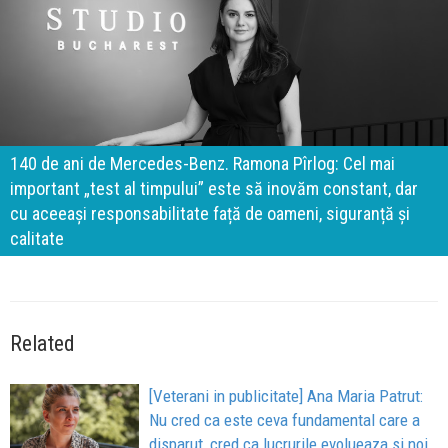
140 de ani de Mercedes-Benz. Ramona Pîrlog: Cel mai
important „test al timpului” este să inovăm constant, dar
cu aceeași responsabilitate față de oameni, siguranță și
calitate
Related
[Veterani in publicitate] Ana Maria Patrut:
Nu cred ca este ceva fundamental care a
disparut, cred ca lucrurile evolueaza si noi