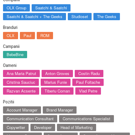
OLX Group
Saatchi & Saatchi
Saatchi & Saatchi + The Geeks
Studioset
The Geeks
Branduri
OLX
Paul
ROM
Campanii
BebeBine
Oameni
Ana Maria Patrut
Anton Groves
Costin Radu
Cristina Sauciuc
Marius Funie
Paul Foltache
Razvan Acsente
Tiberiu Coman
Vlad Petre
Pozitii
Account Manager
Brand Manager
Communication Consultant
Communications Specialist
Copywriter
Developer
Head of Marketing