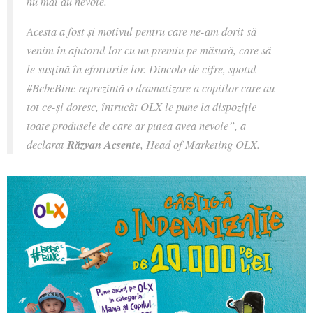
nu mai au nevoie.
Acesta a fost și motivul pentru care ne-am dorit să
venim în ajutorul lor cu un premiu pe măsură, care să
le susțină în eforturile lor. Dincolo de cifre, spotul
#BebeBine reprezintă o dramatizare a copiilor care au
tot ce-și doresc, întrucât OLX le pune la dispoziție
toate produsele de care ar putea avea nevoie”, a
declarat
Răzvan Acsente
, Head of Marketing OLX.