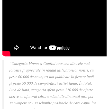
“Categoria Mama și Copilul este una din cele mai
folosite și apreciate în rândul utilizatorilor noștri, cu
peste 60.000 de anunțuri noi publicate în fiecare lună
și peste 50.000 de cumpărători activi lunar. În total,
lună de lună, categoria oferă peste 210.000 de oferte
active cu ajutorul cărora mămicile din toată țara pot
să cumpere sau să schimbe produsele de care copiii lor