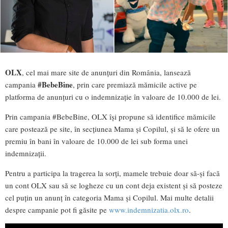
OLX
, cel mai mare site de anunțuri din România, lansează
#BebeBine
campania
, prin care premiază mămicile active pe
platforma de anunțuri cu o indemnizație în valoare de 10.000 de lei.
Prin campania #BebeBine, OLX își propune să identifice mămicile
care postează pe site, în secțiunea Mama și Copilul, și să le ofere un
premiu în bani în valoare de 10.000 de lei sub forma unei
indemnizații.
Pentru a participa la tragerea la sorți, mamele trebuie doar să-și facă
un cont OLX sau să se logheze cu un cont deja existent și să posteze
cel puțin un anunț în categoria Mama și Copilul. Mai multe detalii
despre campanie pot fi găsite pe
www.indemnizatia.olx.ro
.