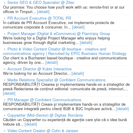
Senior SEO & GEO Specialist @ Zitec
Our promise: You choose how you'll work with us: remote-first or at our
offices in Timpuri...
[detalii]
PR Account Executive @ TOTAL PR
În calitate de PR Account Executive, vei implementa proiecte de
comunicare corporate & consumer, în...
[detalii]
Project Manager (Digital & eCommerce) @ Flaminjoy Group
We're looking for a Digital Project Manager who enjoys helping
businesses grow through digital marketing...
[detalii]
Photo & Video Content Creator @ boutique - creative and
communications agency | Recruited by EPIC Business Human Strategy
Our client is a Bucharest based boutique - creative and communications
agency, driven by one...
[detalii]
Account Director @ Kubis Interactive
We’re looking for an Account Director...
[detalii]
Media Relations Specialist @ Confident Communications
RESPONSABILITĂȚI Crearea și implementarea hands-on a strategiilor de
presă Redactarea de conținut editorial: comunicate de presă, interviuri,...
[detalii]
PR Manager @ Confident Communications
RESPONSABILITĂȚI Creare și implementare hands-on a strategiilor de
comunicare integrată pentru clienți B2B & B2C Implicare activă...
[detalii]
Copywriter (Mid–Senior) @ Digitas România
Căutăm un Copywriter cu experiență de agenție care știe că o idee bună
trebuie să...
[detalii]
Video Content Creator @ Cohn & Jansen