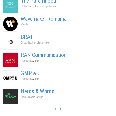
The Parenthood
,
Publicitate
Regii de publicitate
Wavemaker Romania
Media
BRAT
Organizatii profesionale
RAN Communication
,
Publicitate
PR
GMP & U
,
Publicitate
PR
Nerds & Words
Comunicare online