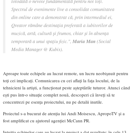
totodată o nevoie fundamentală pentru noi toți.
Spectrul de evenimente live a consolidat comunitatea
din online care a demonstrat că, prin intermediul ei,
Qreator rămâne destinația preferată a iubitorilor de
muzică, artă, cultură și frumos, chiar și în absența
temporară a unui spațiu fizic.",
Maria Man
(Social
Media Manager @ Kubis).
Aproape toate echipele au lucrat remote, un lucru neobișnuit pentru
toți cei implicați. Comunicarea cu cei aflați la fața locului, de la
tehnicieni la artiști, a funcționat peste așteptările tuturor. Atunci când
ești pus într-o situație complet nouă, descoperi că înveți să te
concentrezi pe esența proiectului, nu pe detalii inutile.
Proiectul s-a bucurat de atenția lui Andi Moisescu, ApropoTV și a
fost amplificat cu ajutorul agenției McCann PR.
Intuiția echipelor care au lucrat la proiect a dat rezultate: în cele 13