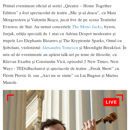
Primul eveniment oficial al seriei „Qreator – Home Together
Edition” a fost spectacolul de teatru „Mic și-al dracu”, cu Maia
Morgenstern și Valentin Roșca, jucat live de pe scena Teatrului
Evreiesc de Stat. Au urmat concertele
The Mono Jacks
, byron,
Jurjak, ediția specială de 1 mai cu Adrian Despot moderator și
trupele Les Elephants Bizarres și The Kryptonite Sparks, Omul cu
Șobolani, violonistul
Alexandru Tomescu
și Moonlight Breakfast. În
mix-ul de evenimente au apărut talk-uri pe teme de filosofie, cu
Răzvan Exarhu și Constantin Vică, episodul 2 New Times, New
Ways - TEDxBucharest și spectacole de teatru: „Freak Show” cu
Florin Piersic Jr. sau „Aici nu se simte” cu Lia Bugnar și Marius
Manole.