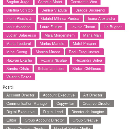
Bogdan Jurge
Camelia Matei
Constantin Vica
Cristina Schitco
Denisa Vladuta
Dragos Bucurenci
Florin Piersic Jr
Gabriel Mihnea Purdea
Ioana Alexandru
Ionut Avadanei
Laura Fluture
Lavinia Chican
Lia Bugnar
Lucian Balasescu
Maia Morgenstern
Maria Man
Maria Teodorof
Marius Manole
Matei Paspan
Mihai Covrig
Monica Mircea
Radu Dragulinescu
Razvan Exarhu
Roxana Niculae
Ruxandra Sulea
Sandra Cristu
Sebastian Luba
Stefan Chiritescu
Valentin Rosca
Pozitii
Account Director
Account Executive
Art Director
Communication Manager
Copywriter
Creative Director
Digital Executive
Digital Lead
Director de Imagine
Editor
Group Account Director
Group Creative
Group Creative Director
Head of Social Media