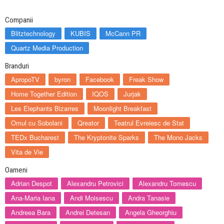
Companii
Blitztechnology
KUBIS
McCann PR
Quartz Media Production
Branduri
ApropoTV
byron
Facebook
Freak Show
Home Together Edition
IQOS
Jurjak
Les Elephants Bizarres
Moonlight Breakfast
Omul cu Sobolani
Qreator
Teatrul Evreiesc de Stat
TEDx Bucharest
The Kryptonite Sparks
The Mono Jacks
Vita de Vie
Oameni
Adrian Despot
Alexandru Petrovici
Alexandru Tomescu
Ana-Maria Iana
Andi Moisescu
Andra Tanasie
Andreea Bara
Andrei Detesan
Angela Gheorghiu