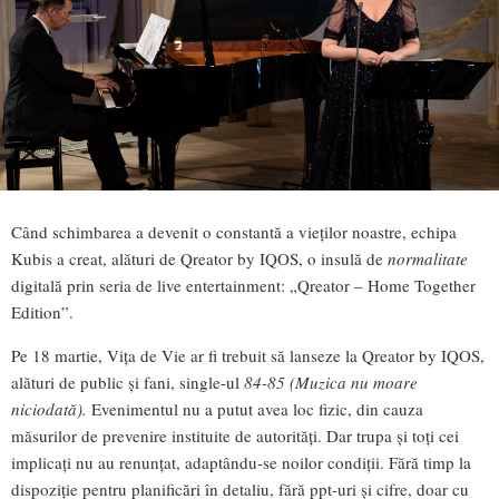
Când schimbarea a devenit o constantă a vieților noastre, echipa
Kubis a creat, alături de Qreator by IQOS, o insulă de
normalitate
digitală prin seria de live entertainment: „Qreator – Home Together
Edition”.
Pe 18 martie, Vița de Vie ar fi trebuit să lanseze la Qreator by IQOS,
alături de public și fani, single-ul
84-85 (Muzica nu moare
niciodată).
Evenimentul nu a putut avea loc fizic, din cauza
măsurilor de prevenire instituite de autorități. Dar trupa și toți cei
implicați nu au renunțat, adaptându-se noilor condiții. Fără timp la
dispoziție pentru planificări în detaliu, fără ppt-uri și cifre, doar cu