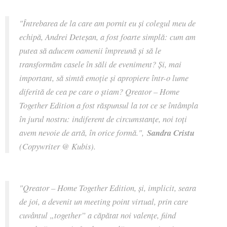
"Întrebarea de la care am pornit eu și colegul meu de
echipă, Andrei Deteșan, a fost foarte simplă: cum am
putea să aducem oamenii împreună și să le
transformăm casele în săli de eveniment? Și, mai
important, să simtă emoție și apropiere într-o lume
diferită de cea pe care o știam? Qreator – Home
Together Edition a fost răspunsul la tot ce se întâmpla
în jurul nostru: indiferent de circumstanțe, noi toți
avem nevoie de artă, în orice formă.",
Sandra Cristu
(Copywriter @ Kubis).
"Qreator – Home Together Edition, și, implicit, seara
de joi, a devenit un meeting point virtual, prin care
cuvântul „together” a căpătat noi valențe, fiind