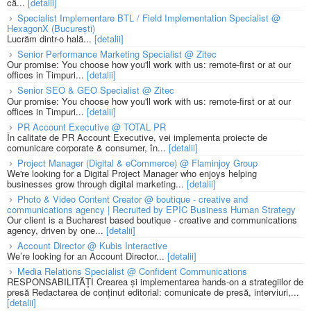
că...
[detalii]
Specialist Implementare BTL / Field Implementation Specialist @
HexagonX (București)
Lucrăm dintr-o hală...
[detalii]
Senior Performance Marketing Specialist @ Zitec
Our promise: You choose how you'll work with us: remote-first or at our
offices in Timpuri...
[detalii]
Senior SEO & GEO Specialist @ Zitec
Our promise: You choose how you'll work with us: remote-first or at our
offices in Timpuri...
[detalii]
PR Account Executive @ TOTAL PR
În calitate de PR Account Executive, vei implementa proiecte de
comunicare corporate & consumer, în...
[detalii]
Project Manager (Digital & eCommerce) @ Flaminjoy Group
We're looking for a Digital Project Manager who enjoys helping
businesses grow through digital marketing...
[detalii]
Photo & Video Content Creator @ boutique - creative and
communications agency | Recruited by EPIC Business Human Strategy
Our client is a Bucharest based boutique - creative and communications
agency, driven by one...
[detalii]
Account Director @ Kubis Interactive
We’re looking for an Account Director...
[detalii]
Media Relations Specialist @ Confident Communications
RESPONSABILITĂȚI Crearea și implementarea hands-on a strategiilor de
presă Redactarea de conținut editorial: comunicate de presă, interviuri,...
[detalii]