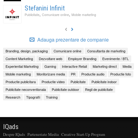
Stefanini Infinit
,
,
Publicitate
Comunicare online
Mobile marketing
Adauga prezentare de companie
Branding, design, packaging
Comunicare online
Consultanta de marketing
Content Marketing
Dezvoltare web
Employer Branding
Evenimente / BTL
Experiential Marketing
Gaming
Interactive Retail
Marketing direct
Media
Mobile marketing
Monitorizare media
PR
Productie audio
Productie foto
Productie publicitara
Productie video
Publicitate
Publicitate indoor
Publicitate neconventionala
Publicitate outdoor
Regii de publicitate
Research
Tipografii
Training
IQads
Despre IQads
Parteneriate Media
Creative Start-Up Program