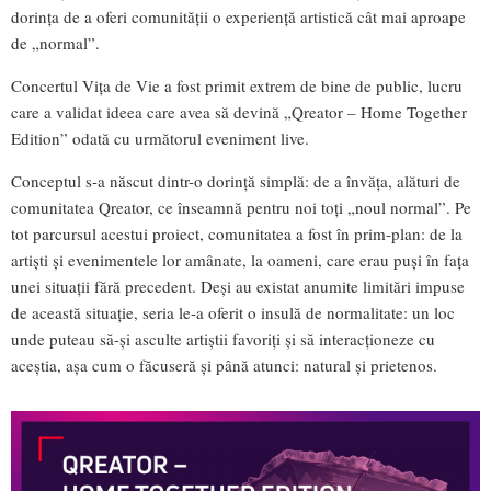
dorința de a oferi comunității o experiență artistică cât mai aproape
de „normal”.
Concertul Vița de Vie a fost primit extrem de bine de public, lucru
care a validat ideea care avea să devină „Qreator – Home Together
Edition” odată cu următorul eveniment live.
Conceptul s-a născut dintr-o dorință simplă: de a învăța, alături de
comunitatea Qreator, ce înseamnă pentru noi toți „noul normal”. Pe
tot parcursul acestui proiect, comunitatea a fost în prim-plan: de la
artiști și evenimentele lor amânate, la oameni, care erau puși în fața
unei situații fără precedent. Deși au existat anumite limitări impuse
de această situație, seria le-a oferit o insulă de normalitate: un loc
unde puteau să-și asculte artiștii favoriți și să interacționeze cu
aceștia, așa cum o făcuseră și până atunci: natural și prietenos.