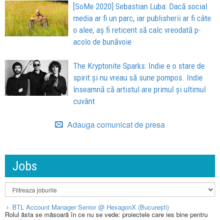
[SoMe 2020] Sebastian Luba: Dacă social
media ar fi un parc, iar publisherii ar fi câte
o alee, aș fi reticent să calc vreodată p-
acolo de bunăvoie
The Kryptonite Sparks: Indie e o stare de
spirit și nu vreau să sune pompos. Indie
înseamnă că artistul are primul și ultimul
cuvânt
Adauga comunicat de presa
Jobs
BTL Account Manager Senior @ HexagonX (București)
Rolul ăsta se măsoară în ce nu se vede: proiectele care ies bine pentru