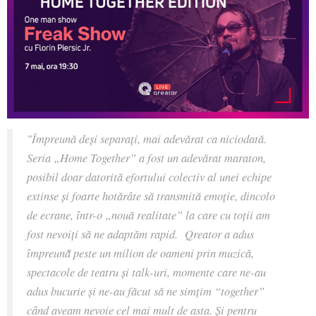
"Împreună deși separați, mai adevărat ca niciodată.
Seria „Home Together” a fost un adevărat maraton,
posibil doar datorită efortului colectiv al unei echipe
extinse și foarte hotărâte să transmită emoție, dincolo
de ecrane, într-o „nouă realitate” la care cu toții am
fost nevoiți să ne adaptăm rapid. Qreator a adus
împreună̆ peste un milion de oameni prin muzică,
spectacole de teatru și talk-uri, momente care ne-au
adus bucurie și ne-au făcut să ne simțim “together”
când aveam nevoie cel mai mult de asta. Și pentru