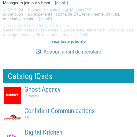
Manager to join our vibrant...
[detalii]
3D Artist – Shopper Experience @ Mercury360
Ai cel puțin 7 ani experiență în zona de BTL (evenimente, activări,
standuri și plasări...
[detalii]
Specialist Productie @ Godmother
Căutăm un profesionist versatil, cu experiență relevantă în producție, care
înțelege materiale, finisaje premium și...
[detalii]
vezi toate joburile
Adauga anunt de recrutare
Catalog IQads
Ghost Agency
Publicitate
Confident Communications
PR
Digital Kitchen