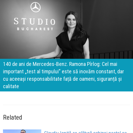
140 de ani de Mercedes-Benz. Ramona Pîrlog: Cel mai
important „test al timpului” este să inovăm constant, dar
cu aceeași responsabilitate față de oameni, siguranță și
calitate
Related