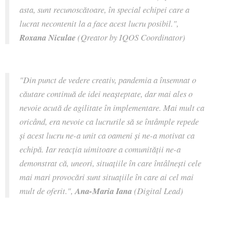
asta, sunt recunoscătoare, în special echipei care a
lucrat necontenit la a face acest lucru posibil.",
Roxana Niculae
(Qreator by IQOS Coordinator)
"Din punct de vedere creativ, pandemia a însemnat o
căutare continuă de idei neașteptate, dar mai ales o
nevoie acută de agilitate în implementare. Mai mult ca
oricând, era nevoie ca lucrurile să se întâmple repede
și acest lucru ne-a unit ca oameni și ne-a motivat ca
echipă. Iar reacția uimitoare a comunității ne-a
demonstrat că, uneori, situațiile în care întâlnești cele
mai mari provocări sunt situațiile în care ai cel mai
mult de oferit.",
Ana-Maria Iana
(Digital Lead)