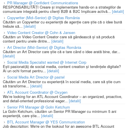
PR Manager @ Confident Communications
RESPONSABILITĂȚI Creare și implementare hands-on a strategiilor de
comunicare integrată pentru clienți B2B & B2C Implicare activă...
[detalii]
Copywriter (Mid–Senior) @ Digitas România
Căutăm un Copywriter cu experiență de agenție care știe că o idee bună
trebuie să...
[detalii]
Video Content Creator @ Cohn & Jansen
Căutăm un Video Content Creator care să gândească și să producă
content pentru unele dintre...
[detalii]
Art Director (Mid–Senior) @ Digitas România
Căutăm un Art Director care știe că e tare când o idee arată bine, dar...
[detalii]
Social Media Specialist wanted @ Internet Corp
Ești pasionat(ă) de social media, content creation și tendințele digitale?
Ai un ochi format pentru...
[detalii]
Social Media Art Director @ pastel
Căutăm un Art Director cu experiență în social media, care să știe cum
să transforme...
[detalii]
ATL Account Coordinator @ Oxygen
We’re looking for an ATL Account Coordinator – an organized, proactive,
and detail-oriented professional eager...
[detalii]
Senior PR Manager @ Golin Ketchum
La Golin Ketchum, căutăm un Senior PR Manager cu minimum 5 ani
experiență, care știe...
[detalii]
BTL Account Manager @ YES Communication
Job description: We're on the lookout for an awesome BTL Account