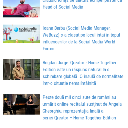
Claudiu Ioniță se alătură echipei pastel ca
Head of Social Media
Ioana Barbu (Social Media Manager,
WeBuzz) s-a clasat pe locul intai in topul
influencerilor de la Social Media World
Forum
Bogdan Jurge: Qreator - Home Together
Edition este un răspuns natural la o
schimbare globală. O insulă de normalitate
într-o situație nemaiîntâlnită
Peste două mii cinci sute de români au
urmărit online recitalul susţinut de Angela
Gheorghiu, reprezentația finală a
seriei Qreator – Home Together Edition