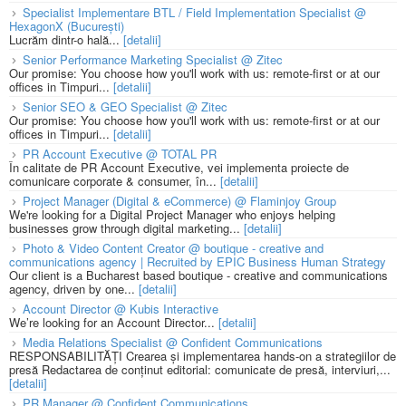
Specialist Implementare BTL / Field Implementation Specialist @
HexagonX (București)
Lucrăm dintr-o hală...
[detalii]
Senior Performance Marketing Specialist @ Zitec
Our promise: You choose how you'll work with us: remote-first or at our
offices in Timpuri...
[detalii]
Senior SEO & GEO Specialist @ Zitec
Our promise: You choose how you'll work with us: remote-first or at our
offices in Timpuri...
[detalii]
PR Account Executive @ TOTAL PR
În calitate de PR Account Executive, vei implementa proiecte de
comunicare corporate & consumer, în...
[detalii]
Project Manager (Digital & eCommerce) @ Flaminjoy Group
We're looking for a Digital Project Manager who enjoys helping
businesses grow through digital marketing...
[detalii]
Photo & Video Content Creator @ boutique - creative and
communications agency | Recruited by EPIC Business Human Strategy
Our client is a Bucharest based boutique - creative and communications
agency, driven by one...
[detalii]
Account Director @ Kubis Interactive
We’re looking for an Account Director...
[detalii]
Media Relations Specialist @ Confident Communications
RESPONSABILITĂȚI Crearea și implementarea hands-on a strategiilor de
presă Redactarea de conținut editorial: comunicate de presă, interviuri,...
[detalii]
PR Manager @ Confident Communications