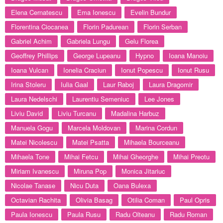
Elena Cernatescu
Ema Ionescu
Evelin Bundur
Florentina Ciocanea
Florin Padurean
Florin Serban
Gabriel Achim
Gabriela Lungu
Gelu Florea
Geoffrey Phillips
George Lupeanu
Hypno
Ioana Manoiu
Ioana Vulcan
Ionelia Craciun
Ionut Popescu
Ionut Rusu
Irina Stoleru
Iulia Gaal
Laur Raboj
Laura Dragomir
Laura Nedelschi
Laurentiu Semeniuc
Lee Jones
Liviu David
Liviu Turcanu
Madalina Harbuz
Manuela Gogu
Marcela Moldovan
Marina Cordun
Matei Nicolescu
Matei Psatta
Mihaela Bourceanu
Mihaela Tone
Mihai Fetcu
Mihai Gheorghe
Mihai Preotu
Miriam Ivanescu
Miruna Pop
Monica Jitariuc
Nicolae Tanase
Nicu Duta
Oana Bulexa
Octavian Rachita
Olivia Basag
Otilia Coman
Paul Opris
Paula Ionescu
Paula Rusu
Radu Olteanu
Radu Roman