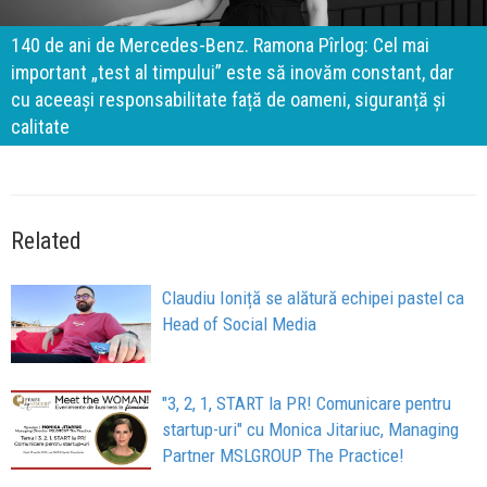
140 de ani de Mercedes-Benz. Ramona Pîrlog: Cel mai
important „test al timpului” este să inovăm constant, dar
cu aceeași responsabilitate față de oameni, siguranță și
calitate
Related
Claudiu Ioniță se alătură echipei pastel ca
Head of Social Media
"3, 2, 1, START la PR! Comunicare pentru
startup-uri" cu Monica Jitariuc, Managing
Partner MSLGROUP The Practice!