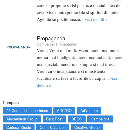
care isi propune sa isi pastreze mentalitatea de
creativitate antreprenoriala si spiritul dinamic.
Agentia se pozitioneaza...
vezi detalii »
Propaganda
Companie:
Propaganda
Vrem. Vrem mai mult. Vrem mereu mai mult,
mereu mai inteligent, mereu mai nefacut, mereu
mai special, mereu mai simplu si mai firesc.
Vrem cu o incapatanare si o insistenta
sacaitoare sa facem lucrurile cu cap si...
vezi
detalii »
Companii
23 Communication Ideas
ADC*RO
AdVenture
Alexandrion Group
BancPost
BBDO
Campaigns
Carioca Studio
Cohn & Jansen
Creative Group