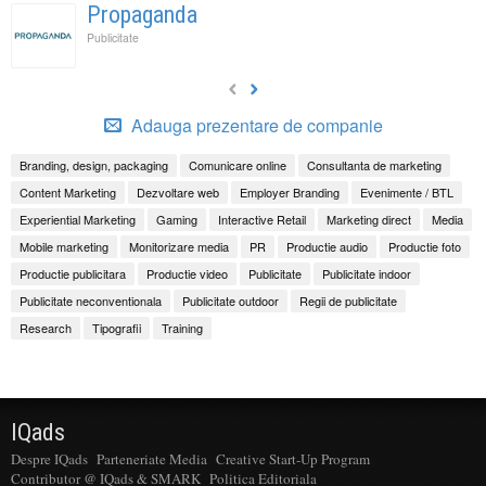
Propaganda
Publicitate
Adauga prezentare de companie
Branding, design, packaging
Comunicare online
Consultanta de marketing
Content Marketing
Dezvoltare web
Employer Branding
Evenimente / BTL
Experiential Marketing
Gaming
Interactive Retail
Marketing direct
Media
Mobile marketing
Monitorizare media
PR
Productie audio
Productie foto
Productie publicitara
Productie video
Publicitate
Publicitate indoor
Publicitate neconventionala
Publicitate outdoor
Regii de publicitate
Research
Tipografii
Training
IQads
Despre IQads
Parteneriate Media
Creative Start-Up Program
Contributor @ IQads & SMARK
Politica Editoriala