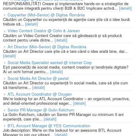
RESPONSABILITĂȚI Creare și implementare hands-on a strategiilor de
comunicare integrată pentru clienți B2B & B2C Implicare activă...
[detalii]
Copywriter (Mid–Senior) @ Digitas România
Căutăm un Copywriter cu experiență de agenție care știe că o idee bună
trebuie să...
[detalii]
Video Content Creator @ Cohn & Jansen
Căutăm un Video Content Creator care să gândească și să producă
content pentru unele dintre...
[detalii]
Art Director (Mid–Senior) @ Digitas România
Căutăm un Art Director care știe că e tare când o idee arată bine, dar...
[detalii]
Social Media Specialist wanted @ Internet Corp
Ești pasionat(ă) de social media, content creation și tendințele digitale?
Ai un ochi format pentru...
[detalii]
Social Media Art Director @ pastel
Căutăm un Art Director cu experiență în social media, care să știe cum
să transforme...
[detalii]
ATL Account Coordinator @ Oxygen
We’re looking for an ATL Account Coordinator – an organized, proactive,
and detail-oriented professional eager...
[detalii]
Senior PR Manager @ Golin Ketchum
La Golin Ketchum, căutăm un Senior PR Manager cu minimum 5 ani
experiență, care știe...
[detalii]
BTL Account Manager @ YES Communication
Job description: We're on the lookout for an awesome BTL Account
Manager to join our vibrant...
[detalii]