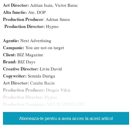
Art Director:
Adrian Isaia, Victor Barac
Alta functie:
Ate, DOP
Production Producer
: Adrian Smeu
Production Director:
Hypno
Agentie:
Next Advertising
Campanie:
You are not on target
Client:
BIZ Magazine
Brand:
BIZ Days
Creative Director:
Liviu David
Copywriter:
Semida Duriga
Art Director:
Catalin Baciu
Production Producer:
Dragos Vilcu
Production Director:
Hypno
Production Company:
MULTI MEDIA EST
Aboneaza-te pentru a avea acces la acest articol