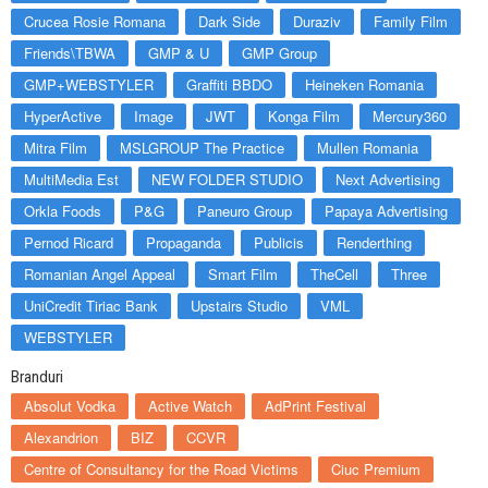
Crucea Rosie Romana
Dark Side
Duraziv
Family Film
Friends\TBWA
GMP & U
GMP Group
GMP+WEBSTYLER
Graffiti BBDO
Heineken Romania
HyperActive
Image
JWT
Konga Film
Mercury360
Mitra Film
MSLGROUP The Practice
Mullen Romania
MultiMedia Est
NEW FOLDER STUDIO
Next Advertising
Orkla Foods
P&G
Paneuro Group
Papaya Advertising
Pernod Ricard
Propaganda
Publicis
Renderthing
Romanian Angel Appeal
Smart Film
TheCell
Three
UniCredit Tiriac Bank
Upstairs Studio
VML
WEBSTYLER
Branduri
Absolut Vodka
Active Watch
AdPrint Festival
Alexandrion
BIZ
CCVR
Centre of Consultancy for the Road Victims
Ciuc Premium