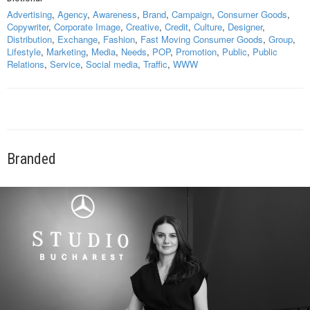
Advertising
,
Agency
,
Awareness
,
Brand
,
Campaign
,
Consumer Goods
,
Copywriter
,
Corporate Image
,
Creative
,
Credit
,
Culture
,
Designer
,
Distribution
,
Exchange
,
Fashion
,
Fast Moving Consumer Goods
,
Group
,
Lifestyle
,
Marketing
,
Media
,
Needs
,
POP
,
Promotion
,
Public
,
Public
Relations
,
Service
,
Social media
,
Traffic
,
WWW
Branded