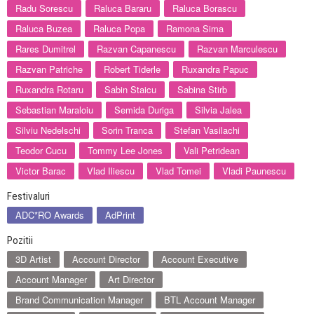
Radu Sorescu
Raluca Bararu
Raluca Borascu
Raluca Buzea
Raluca Popa
Ramona Sima
Rares Dumitrel
Razvan Capanescu
Razvan Marculescu
Razvan Patriche
Robert Tiderle
Ruxandra Papuc
Ruxandra Rotaru
Sabin Staicu
Sabina Stirb
Sebastian Maraloiu
Semida Duriga
Silvia Jalea
Silviu Nedelschi
Sorin Tranca
Stefan Vasilachi
Teodor Cucu
Tommy Lee Jones
Vali Petridean
Victor Barac
Vlad Iliescu
Vlad Tomei
Vladi Paunescu
Festivaluri
ADC*RO Awards
AdPrint
Pozitii
3D Artist
Account Director
Account Executive
Account Manager
Art Director
Brand Communication Manager
BTL Account Manager