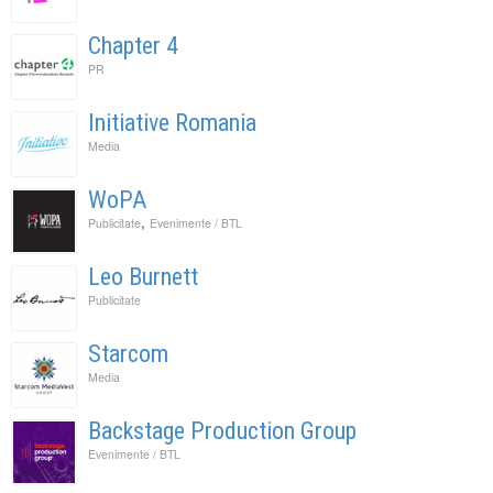
Chapter 4
PR
Initiative Romania
Media
WoPA
,
Publicitate
Evenimente / BTL
Leo Burnett
Publicitate
Starcom
Media
Backstage Production Group
Evenimente / BTL