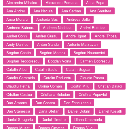
Alexandra Mihalca
Alexandru Pomana
Alina Popa
Ana Andrei
Ana Necula
Ana Serban
Ana Smultea
Anca Moraru
Andrada Sas
Andreea Balta
Andreea Butnaru
Andreea Nedelea
Andrei Busuioc
Andrei Cohn
Andrei Gurau
Andrei Ignat
Andrei Tripsa
Andy Daniluc
Anton Sandu
Antonio Marzavan
Bogdan Costin
Bogdan Moraru
Bogdan Naumovici
Bogdan Teodorescu
Bogdan Voina
Carmen Dobrescu
Catalin Albu
Catalin Baciu
Catalin Bugean
Catalin Caramida
Catalin Paduretu
Claudia Pascu
Claudiu Petria
Corina Coman
Costin Milu
Cristian Balaci
Cristian Costea
Cristiana Belodan
Cristina Popovici
Dan Amariei
Dan Costea
Dan Frinculescu
Dan Stanescu
Dana Stefan
Daniel Dobrin
Daniel Kosuth
Daniel Strugariu
Daniel Timofte
Diana Crasmariu
Dragos Musat
Dragos Ometita
Dragos Vilcu