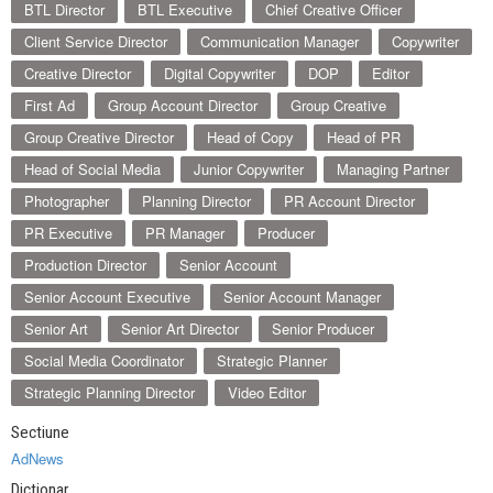
BTL Director
BTL Executive
Chief Creative Officer
Client Service Director
Communication Manager
Copywriter
Creative Director
Digital Copywriter
DOP
Editor
First Ad
Group Account Director
Group Creative
Group Creative Director
Head of Copy
Head of PR
Head of Social Media
Junior Copywriter
Managing Partner
Photographer
Planning Director
PR Account Director
PR Executive
PR Manager
Producer
Production Director
Senior Account
Senior Account Executive
Senior Account Manager
Senior Art
Senior Art Director
Senior Producer
Social Media Coordinator
Strategic Planner
Strategic Planning Director
Video Editor
Sectiune
AdNews
Dictionar