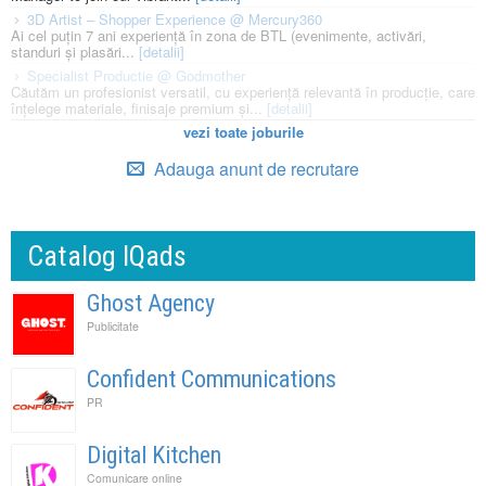
3D Artist – Shopper Experience @ Mercury360
Ai cel puțin 7 ani experiență în zona de BTL (evenimente, activări,
standuri și plasări...
[detalii]
Specialist Productie @ Godmother
Căutăm un profesionist versatil, cu experiență relevantă în producție, care
înțelege materiale, finisaje premium și...
[detalii]
vezi toate joburile
Adauga anunt de recrutare
Catalog IQads
Ghost Agency
Publicitate
Confident Communications
PR
Digital Kitchen
Comunicare online