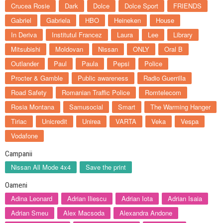
Crucea Rosie
Dark
Dolce
Dolce Sport
FRIENDS
Gabriel
Gabriela
HBO
Heineken
House
In Deriva
Institutul Francez
Laura
Lee
Library
Mitsubishi
Moldovan
Nissan
ONLY
Oral B
Outlander
Paul
Paula
Pepsi
Police
Procter & Gamble
Public awareness
Radio Guerrilla
Road Safety
Romanian Traffic Police
Romtelecom
Rosia Montana
Samusocial
Smart
The Warming Hanger
Tiriac
Unicredit
Unirea
VARTA
Veka
Vespa
Vodafone
Campanii
Nissan All Mode 4x4
Save the print
Oameni
Adina Leonard
Adrian Iliescu
Adrian Iota
Adrian Isaia
Adrian Smeu
Alex Macsoda
Alexandra Andone