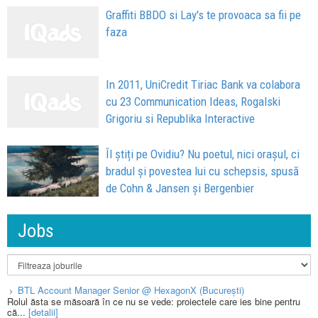
Graffiti BBDO si Lay's te provoaca sa fii pe
faza
In 2011, UniCredit Tiriac Bank va colabora
cu 23 Communication Ideas, Rogalski
Grigoriu si Republika Interactive
Îl știți pe Ovidiu? Nu poetul, nici orașul, ci
bradul și povestea lui cu schepsis, spusă
de Cohn & Jansen și Bergenbier
Jobs
BTL Account Manager Senior @ HexagonX (București)
Rolul ăsta se măsoară în ce nu se vede: proiectele care ies bine pentru
că...
[detalii]