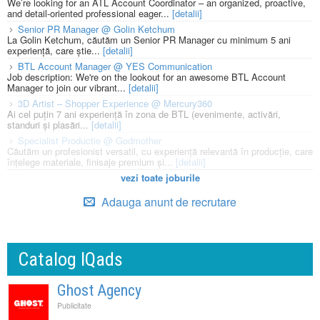
We’re looking for an ATL Account Coordinator – an organized, proactive,
and detail-oriented professional eager...
[detalii]
Senior PR Manager @ Golin Ketchum
La Golin Ketchum, căutăm un Senior PR Manager cu minimum 5 ani
experiență, care știe...
[detalii]
BTL Account Manager @ YES Communication
Job description: We're on the lookout for an awesome BTL Account
Manager to join our vibrant...
[detalii]
3D Artist – Shopper Experience @ Mercury360
Ai cel puțin 7 ani experiență în zona de BTL (evenimente, activări,
standuri și plasări...
[detalii]
Specialist Productie @ Godmother
Căutăm un profesionist versatil, cu experiență relevantă în producție, care
înțelege materiale, finisaje premium și...
[detalii]
vezi toate joburile
Adauga anunt de recrutare
Catalog IQads
Ghost Agency
Publicitate