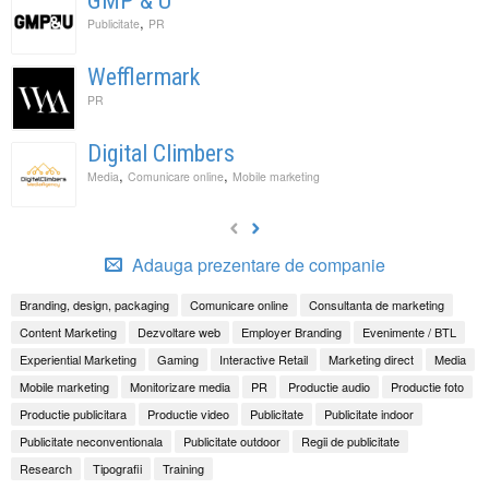
GMP & U
,
Publicitate
PR
Wefflermark
PR
Digital Climbers
,
,
Media
Comunicare online
Mobile marketing
Adauga prezentare de companie
Branding, design, packaging
Comunicare online
Consultanta de marketing
Content Marketing
Dezvoltare web
Employer Branding
Evenimente / BTL
Experiential Marketing
Gaming
Interactive Retail
Marketing direct
Media
Mobile marketing
Monitorizare media
PR
Productie audio
Productie foto
Productie publicitara
Productie video
Publicitate
Publicitate indoor
Publicitate neconventionala
Publicitate outdoor
Regii de publicitate
Research
Tipografii
Training