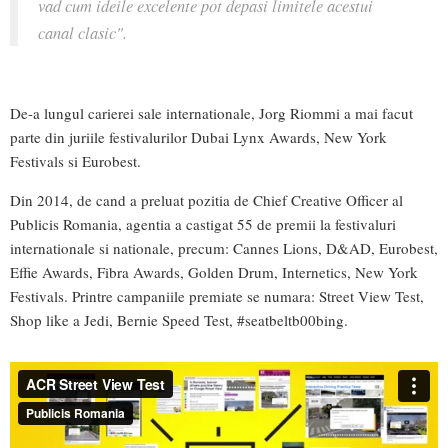
vad cum ideile excelente pot depasi limitele acestui
canal clasic".
De-a lungul carierei sale internationale, Jorg Riommi a mai facut
parte din juriile festivalurilor Dubai Lynx Awards, New York
Festivals si Eurobest.
Din 2014, de cand a preluat pozitia de Chief Creative Officer al
Publicis Romania, agentia a castigat 55 de premii la festivaluri
internationale si nationale, precum: Cannes Lions, D&AD, Eurobest,
Effie Awards, Fibra Awards, Golden Drum, Internetics, New York
Festivals. Printre campaniile premiate se numara: Street View Test,
Shop like a Jedi, Bernie Speed Test, #seatbeltb00bing.