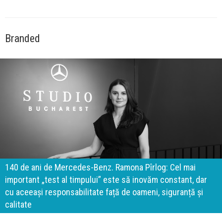
Branded
140 de ani de Mercedes-Benz. Ramona Pîrlog: Cel mai
important „test al timpului” este să inovăm constant, dar
cu aceeași responsabilitate față de oameni, siguranță și
calitate