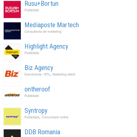
Rusu+Bortun
Publicitate
Mediaposte Martech
Consultanta de marketing
Highlight Agency
Publicitate
Biz Agency
,
Evenimente / BTL
Marketing direct
ontheroof
Publicitate
Syntropy
,
Publicitate
Comunicare online
DDB Romania