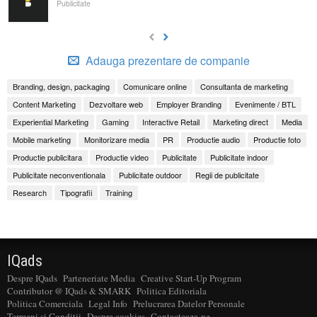
Publicitate
Adauga prezentare de companie
Branding, design, packaging
Comunicare online
Consultanta de marketing
Content Marketing
Dezvoltare web
Employer Branding
Evenimente / BTL
Experiential Marketing
Gaming
Interactive Retail
Marketing direct
Media
Mobile marketing
Monitorizare media
PR
Productie audio
Productie foto
Productie publicitara
Productie video
Publicitate
Publicitate indoor
Publicitate neconventionala
Publicitate outdoor
Regii de publicitate
Research
Tipografii
Training
IQads
Despre IQads
Parteneriate Media
Creative Start-Up Program
Contributor @ IQads & SMARK
Politica Editoriala
Politica Comerciala
Legal Info
Prelucrarea Datelor Personale
Termeni si Conditii
Despre cookies
Contacteaza-ne