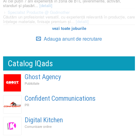
Ai cel puțin 7 ani experiență în zona de BTL (evenimente, activări,
standuri și plasări...
[detalii]
Specialist Productie @ Godmother
Căutăm un profesionist versatil, cu experiență relevantă în producție, care
înțelege materiale, finisaje premium și...
[detalii]
vezi toate joburile
Adauga anunt de recrutare
Catalog IQads
Ghost Agency
Publicitate
Confident Communications
PR
Digital Kitchen
Comunicare online