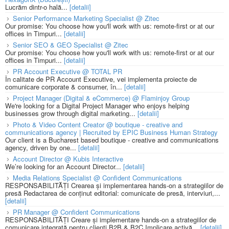
Lucrăm dintr-o hală...
[detalii]
Senior Performance Marketing Specialist @ Zitec
Our promise: You choose how you'll work with us: remote-first or at our
offices in Timpuri...
[detalii]
Senior SEO & GEO Specialist @ Zitec
Our promise: You choose how you'll work with us: remote-first or at our
offices in Timpuri...
[detalii]
PR Account Executive @ TOTAL PR
În calitate de PR Account Executive, vei implementa proiecte de
comunicare corporate & consumer, în...
[detalii]
Project Manager (Digital & eCommerce) @ Flaminjoy Group
We're looking for a Digital Project Manager who enjoys helping
businesses grow through digital marketing...
[detalii]
Photo & Video Content Creator @ boutique - creative and
communications agency | Recruited by EPIC Business Human Strategy
Our client is a Bucharest based boutique - creative and communications
agency, driven by one...
[detalii]
Account Director @ Kubis Interactive
We’re looking for an Account Director...
[detalii]
Media Relations Specialist @ Confident Communications
RESPONSABILITĂȚI Crearea și implementarea hands-on a strategiilor de
presă Redactarea de conținut editorial: comunicate de presă, interviuri,...
[detalii]
PR Manager @ Confident Communications
RESPONSABILITĂȚI Creare și implementare hands-on a strategiilor de
comunicare integrată pentru clienți B2B & B2C Implicare activă...
[detalii]