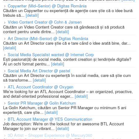
Copywriter (Mid–Senior) @ Digitas România
Căutăm un Copywriter cu experiență de agenție care știe că o idee bună
trebuie să...
[detalii]
Video Content Creator @ Cohn & Jansen
Căutăm un Video Content Creator care să gândească și să producă
content pentru unele dintre...
[detalii]
Art Director (Mid–Senior) @ Digitas România
Căutăm un Art Director care știe că e tare când o idee arată bine, dar...
[detalii]
Social Media Specialist wanted @ Internet Corp
Ești pasionat(ă) de social media, content creation și tendințele digitale?
Ai un ochi format pentru...
[detalii]
Social Media Art Director @ pastel
Căutăm un Art Director cu experiență în social media, care să știe cum
să transforme...
[detalii]
ATL Account Coordinator @ Oxygen
We’re looking for an ATL Account Coordinator – an organized, proactive,
and detail-oriented professional eager...
[detalii]
Senior PR Manager @ Golin Ketchum
La Golin Ketchum, căutăm un Senior PR Manager cu minimum 5 ani
experiență, care știe...
[detalii]
BTL Account Manager @ YES Communication
Job description: We're on the lookout for an awesome BTL Account
Manager to join our vibrant...
[detalii]
3D Artist – Shopper Experience @ Mercury360