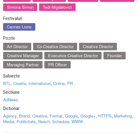
Simona Simon
Tedi Migdalovici
Festivaluri
Cannes Lions
Pozitii
Art Director
Co-Creative Director
Creative Director
Creative Manager
Executive Creative Director
Founder
Managing Partner
PR Officer
Subiecte
BTL
,
Creatie
,
International
,
Online
,
PR
Sectiune
AdNews
Dictionar
Agency
,
Brand
,
Creative
,
Format
,
Google
,
Google+
,
HTTPS
,
Marketing
,
Media
,
Publicitate
,
Reach
,
Schedule
,
WWW