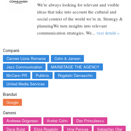
We're always looking for relevant and visible
ideas that take into account the cultural and
social context of the world we’re in. Strategy &
planningWe turn insights into relevant
communication strategies. We...
vezi detalii »
Companii
Cannes Lions Romania
Cohn & Jansen
Jazz Communication
MAINSTAGE THE AGENCY
McCann PR
Publicis
Rogalski Damaschin
United Media Services
Branduri
Google
Oameni
Andreea Grigorean
Andrei Cohn
Dan Frinculescu
Dana Bulat
Eliza Rogalski
Irina Pencea
Sebastian Olar