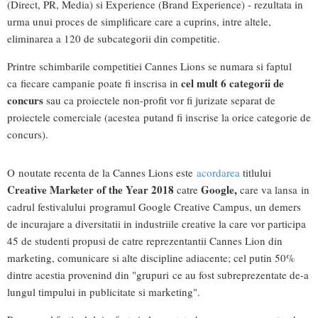
(Direct, PR, Media) si Experience (Brand Experience) - rezultata in
urma unui proces de simplificare care a cuprins, intre altele,
eliminarea a 120 de subcategorii din competitie.
Printre schimbarile competitiei Cannes Lions se numara si faptul
cel mult 6 categorii de
ca fiecare campanie poate fi inscrisa in
concurs
sau ca proiectele non-profit vor fi jurizate separat de
proiectele comerciale (acestea putand fi inscrise la orice categorie de
concurs).
O noutate recenta de la Cannes Lions este
acordarea
titlului
Creative Marketer of the Year 2018
Google,
catre
care va lansa in
cadrul festivalului programul Google Creative Campus, un demers
de incurajare a diversitatii in industriile creative la care vor participa
45 de studenti propusi de catre reprezentantii Cannes Lion din
marketing, comunicare si alte discipline adiacente; cel putin 50%
dintre acestia provenind din "grupuri ce au fost subreprezentate de-a
lungul timpului in publicitate si marketing".