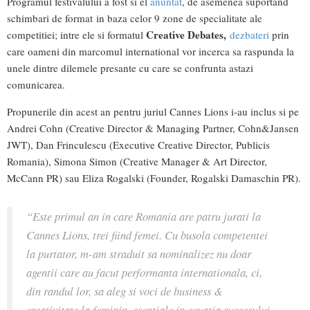
Programul festivalului a fost si el
anuntat
, de asemenea suportand
schimbari de format in baza celor 9 zone de specialitate ale
Creative Debates,
competitiei; intre ele si formatul
dezbateri
prin
care oameni din marcomul international vor incerca sa raspunda la
unele dintre dilemele presante cu care se confrunta astazi
comunicarea.
Propunerile din acest an pentru juriul Cannes Lions i-au inclus si pe
Andrei Cohn (Creative Director & Managing Partner, Cohn&Jansen
JWT), Dan Frinculescu (Executive Creative Director, Publicis
Romania), Simona Simon (Creative Manager & Art Director,
McCann PR) sau Eliza Rogalski (Founder, Rogalski Damaschin PR).
“Este primul an in care Romania are patru jurati la
Cannes Lions, trei fiind femei. Cu busola competentei
la purtator, m-am straduit sa nominalizez nu doar
agentii care au facut performanta internationala, ci,
din randul lor, sa aleg si voci de business &
creativitate la feminin, esentiale in ecuatia succesului