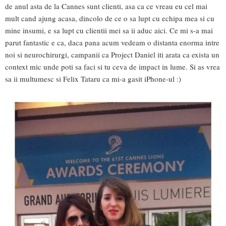
de anul asta de la Cannes sunt clienti, asa ca ce vreau eu cel mai
mult cand ajung acasa, dincolo de ce o sa lupt cu echipa mea si cu
mine insumi, e sa lupt cu clientii mei sa ii aduc aici. Ce mi s-a mai
parut fantastic e ca, daca pana acum vedeam o distanta enorma intre
noi si neurochirurgi, campanii ca Project Daniel iti arata ca exista un
context mic unde poti sa faci si tu ceva de impact in lume. Si as vrea
sa ii multumesc si Felix Tataru ca mi-a gasit iPhone-ul :)