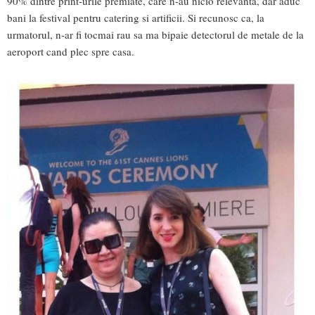
90% dintre print-urile premiate, care n-au nicio relevanta, dar aduc
bani la festival pentru catering si artificii. Si recunosc ca, la
urmatorul, n-ar fi tocmai rau sa ma bipaie detectorul de metale de la
aeroport cand plec spre casa.