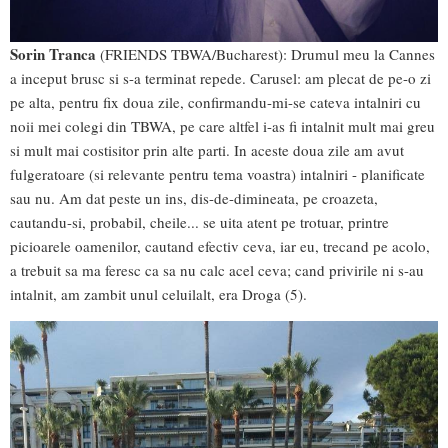
Sorin Tranca
(FRIENDS TBWA/Bucharest): Drumul meu la Cannes
a inceput brusc si s-a terminat repede. Carusel: am plecat de pe-o zi
pe alta, pentru fix doua zile, confirmandu-mi-se cateva intalniri cu
noii mei colegi din TBWA, pe care altfel i-as fi intalnit mult mai greu
si mult mai costisitor prin alte parti. In aceste doua zile am avut
fulgeratoare (si relevante pentru tema voastra) intalniri - planificate
sau nu. Am dat peste un ins, dis-de-dimineata, pe croazeta,
cautandu-si, probabil, cheile... se uita atent pe trotuar, printre
picioarele oamenilor, cautand efectiv ceva, iar eu, trecand pe acolo,
a trebuit sa ma feresc ca sa nu calc acel ceva; cand privirile ni s-au
intalnit, am zambit unul celuilalt, era Droga (5).