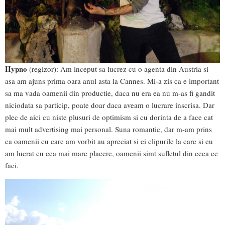
Hypno
(regizor): Am inceput sa lucrez cu o agenta din Austria si
asa am ajuns prima oara anul asta la Cannes. Mi-a zis ca e important
sa ma vada oamenii din productie, daca nu era ea nu m-as fi gandit
niciodata sa particip, poate doar daca aveam o lucrare inscrisa. Dar
plec de aici cu niste plusuri de optimism si cu dorinta de a face cat
mai mult advertising mai personal. Suna romantic, dar m-am prins
ca oamenii cu care am vorbit au apreciat si ei clipurile la care si eu
am lucrat cu cea mai mare placere, oamenii simt sufletul din ceea ce
faci.