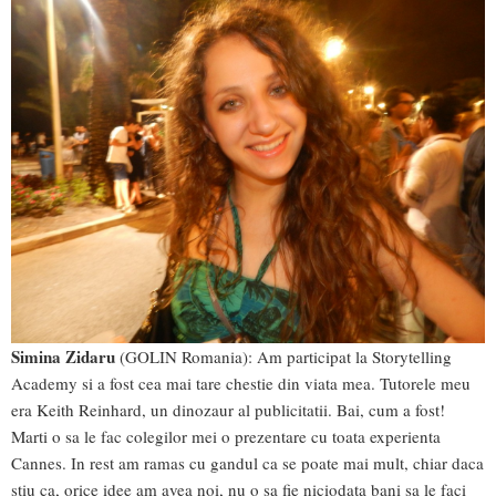
Simina Zidaru
(GOLIN Romania): Am participat la Storytelling
Academy si a fost cea mai tare chestie din viata mea. Tutorele meu
era Keith Reinhard, un dinozaur al publicitatii. Bai, cum a fost!
Marti o sa le fac colegilor mei o prezentare cu toata experienta
Cannes. In rest am ramas cu gandul ca se poate mai mult, chiar daca
stiu ca, orice idee am avea noi, nu o sa fie niciodata bani sa le faci