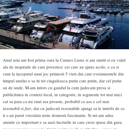
Anul asta am fost prima oara la Cannes Lions si am simtit si eu valul
ala de inspiratie de care povestesc cei care au ajuns acolo, e ca si
cum la inceputul unui joc primesti 5 vieti din care evenimentele din
timpul anului o sa iti tot ciuguleasca putin cate putin, dar cel putin
au de unde. M-am intors cu gandul la cum judecam presa si
publicitatea in context local, in categorie, in segmente tot mai mici
cat sa para ca nu sunt asa proaste, probabil ca asa e cel mai
rezonabil si
fair
, dar cu judecati rezonabile ajungi sa te intrebi de ce
ti s-au parut vreodata niste domenii fascinante. Si mi-am adus
aminte ce important e sa auzi lucrurile in care crezi spuse din gura
unor oameni pe care ii admiri pentru work si atitudine, cat poate