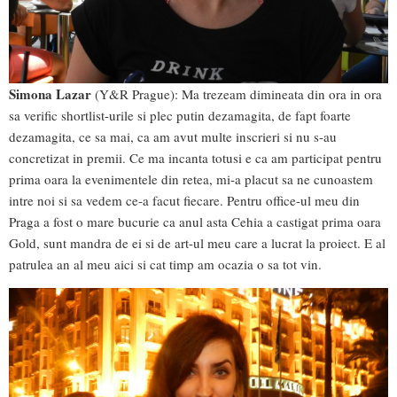
Simona Lazar
(Y&R Prague): Ma trezeam dimineata din ora in ora
sa verific shortlist-urile si plec putin dezamagita, de fapt foarte
dezamagita, ce sa mai, ca am avut multe inscrieri si nu s-au
concretizat in premii. Ce ma incanta totusi e ca am participat pentru
prima oara la evenimentele din retea, mi-a placut sa ne cunoastem
intre noi si sa vedem ce-a facut fiecare. Pentru office-ul meu din
Praga a fost o mare bucurie ca anul asta Cehia a castigat prima oara
Gold, sunt mandra de ei si de art-ul meu care a lucrat la proiect. E al
patrulea an al meu aici si cat timp am ocazia o sa tot vin.