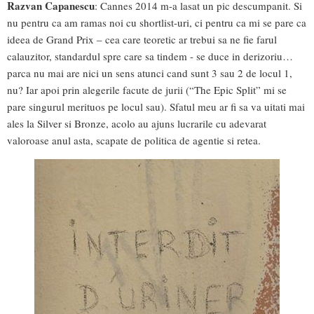
Razvan Capanescu
: Cannes 2014 m-a lasat un pic descumpanit. Si
nu pentru ca am ramas noi cu shortlist-uri, ci pentru ca mi se pare ca
ideea de Grand Prix – cea care teoretic ar trebui sa ne fie farul
calauzitor, standardul spre care sa tindem - se duce in derizoriu…
parca nu mai are nici un sens atunci cand sunt 3 sau 2 de locul 1,
nu? Iar apoi prin alegerile facute de jurii (“The Epic Split” mi se
pare singurul merituos pe locul sau). Sfatul meu ar fi sa va uitati mai
ales la Silver si Bronze, acolo au ajuns lucrarile cu adevarat
valoroase anul asta, scapate de politica de agentie si retea.