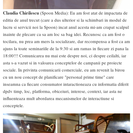
Claudia Chirilescu
(Spoon Media): Eu am fost atat de impactata de
editia de anul trecut (care a dus ulterior si la schimbari in modul de
lucru si servicii noi la Spoon) incat anul acesta mi-am crapat scalpul
inainte de plecare ca sa am loc sa bag idei. Recunosc ca am fost o
tocilara, nu prea am mers la socializare, dar recompensa a fost ca am
ajuns la toate seminariile de la 9:30 si am ramas in fiecare zi pana la
18:00!!! Comunicarea nu mai este despre noi, ci despre ceilalti, iar
asta s-a vazut si in valoarea conceptelor de campanii pe proiecte
sociale. In privinta comunicarii comerciale, eu am revenit la birou
cu un nou concept de planificare "personal prime time" care
inseamna ca fiecare consumator intaractioneaza cu informatia diferit
dpdv timp, loc, platforma, obiceiuri, interese, context, iar asta ne
influenteaza mult abordarea mecanismelor de interactiune si
conceptele.