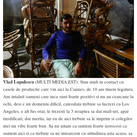
Vlad Lupulescu
(MULTI MEDIA EST): Stau mult in contact cu
casele de productie care vin aici la Cannes, de 10 ani tinem legatura.
Am intalnit oameni care inca sunt foarte pozitivi si nu au cearcane la
ochi, desi e un domeniu dificil, cateodata trebuie sa lucrezi cu Los
Angeles, e alt fus orar, te trezesti la 3 noaptea sa dai mail-uri, apar
modificari, dar merita, iar eu de aici trebuie sa le imprim si colegilor
mei un vibe foarte bun. Sa nu uitam ca suntem foarte norocosi ca
suntem aici si ca trebuie sa ne intoarcem cu atitudinea asta acasa, sa