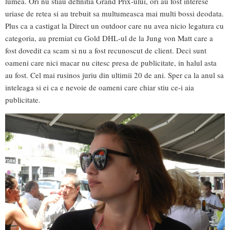
lumea. Ori nu stiau definitia Grand Prix-ului, ori au fost interese
uriase de retea si au trebuit sa multumeasca mai multi bossi deodata.
Plus ca a castigat la Direct un outdoor care nu avea nicio legatura cu
categoria, au premiat cu Gold DHL-ul de la Jung von Matt care a
fost dovedit ca scam si nu a fost recunoscut de client. Deci sunt
oameni care nici macar nu citesc presa de publicitate, in halul asta
au fost. Cel mai rusinos juriu din ultimii 20 de ani. Sper ca la anul sa
inteleaga si ei ca e nevoie de oameni care chiar stiu ce-i aia
publicitate.