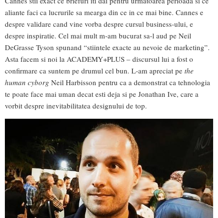
Cannes stii exact ce briefuri iti dai pentru urmatoarea perioada si ce
aliante faci ca lucrurile sa mearga din ce in ce mai bine. Cannes e
despre validare cand vine vorba despre cursul business-ului, e
despre inspiratie. Cel mai mult m-am bucurat sa-l aud pe Neil
DeGrasse Tyson spunand “stiintele exacte au nevoie de marketing”.
Asta facem si noi la ACADEMY+PLUS – discursul lui a fost o
confirmare ca suntem pe drumul cel bun. L-am apreciat pe
the
human cyborg
Neil Harbisson pentru ca a demonstrat ca tehnologia
te poate face mai uman decat esti deja si pe Jonathan Ive, care a
vorbit despre inevitabilitatea designului de top.