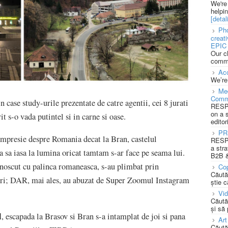
We're
helpi
[detali
Pho
creat
EPIC 
Our c
commu
Acc
We’re
Med
Comm
ase study-urile prezentate de catre agentii, cei 8 jurati
RESPO
on a 
 s-o vada putintel si in carne si oase.
editor
PR
impresie despre Romania decat la Bran, castelul
RESPO
a stra
a sa iasa la lumina oricat tamtam s-ar face pe seama lui.
B2B &
 cunoscut cu palinca romaneasca, s-au plimbat prin
Cop
Căută
ruri; DAR, mai ales, au abuzat de Super Zoomul Instagram
știe c
Vi
Căută
și să
l
, escapada la Brasov si Bran s-a intamplat de joi si pana
Art
Căută