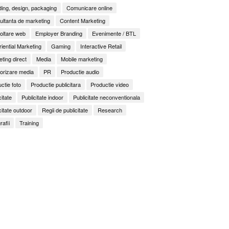
ing, design, packaging
Comunicare online
ltanta de marketing
Content Marketing
oltare web
Employer Branding
Evenimente / BTL
iential Marketing
Gaming
Interactive Retail
ting direct
Media
Mobile marketing
orizare media
PR
Productie audio
ctie foto
Productie publicitara
Productie video
citate
Publicitate indoor
Publicitate neconventionala
citate outdoor
Regii de publicitate
Research
rafii
Training