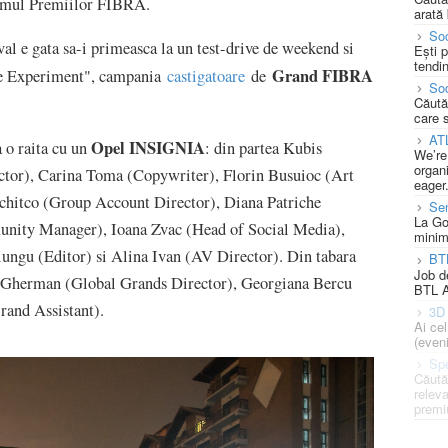
gramul Premiilor FIBRA.
arată 
Soc
al e gata sa-i primeasca la un test-drive de weekend si
Ești 
tendin
Grand FIBRA
ke Experiment", campania
castigatoare
de
Soc
Căută
care 
AT
Opel INSIGNIA
a o raita cu un
: din partea Kubis
We’re
organi
ector), Carina Toma (Copywriter), Florin Busuioc (Art
eager
Schitco (Group Account Director), Diana Patriche
Se
La Go
unity Manager), Ioana Zvac (Head of Social Media),
minim
ungu (Editor) si Alina Ivan (AV Director). Din tabara
BT
Job d
 Gherman (Global Grands Director), Georgiana Bercu
BTL A
rand Assistant).
3D 
Ai ce
(eveni
Spe
Căută
releva
premi