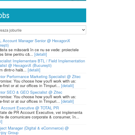
obs
L Account Manager Senior @ HexagonX
rești)
 ăsta se măsoară în ce nu se vede: proiectele
ies bine pentru că...
[detalii]
cialist Implementare BTL / Field Implementation
alist @ HexagonX (București)
m dintr-o hală...
[detalii]
ior Performance Marketing Specialist @ Zitec
romise: You choose how you'll work with us:
-first or at our offices in Timpuri...
[detalii]
nior SEO & GEO Specialist @ Zitec
romise: You choose how you'll work with us:
-first or at our offices in Timpuri...
[detalii]
 Account Executive @ TOTAL PR
litate de PR Account Executive, vei implementa
cte de comunicare corporate & consumer, în...
i]
ject Manager (Digital & eCommerce) @
njoy Group