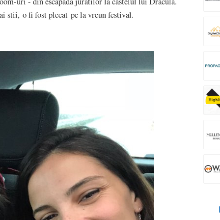
oom-uri - din escapada juratilor la castelul lui Dracula.
 stii, o fi fost plecat pe la vreun festival.