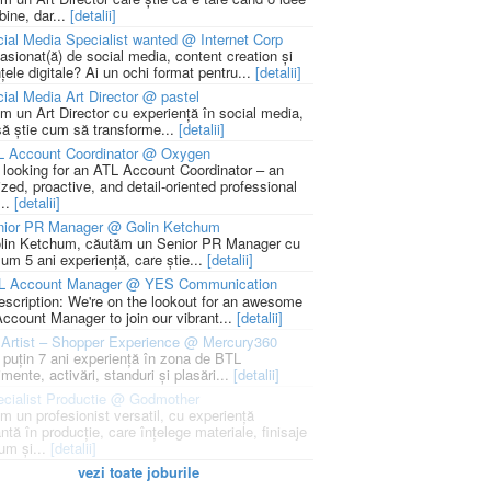
bine, dar...
[detalii]
ial Media Specialist wanted @ Internet Corp
pasionat(ă) de social media, content creation și
țele digitale? Ai un ochi format pentru...
[detalii]
ial Media Art Director @ pastel
m un Art Director cu experiență în social media,
să știe cum să transforme...
[detalii]
L Account Coordinator @ Oxygen
 looking for an ATL Account Coordinator – an
zed, proactive, and detail-oriented professional
...
[detalii]
nior PR Manager @ Golin Ketchum
lin Ketchum, căutăm un Senior PR Manager cu
um 5 ani experiență, care știe...
[detalii]
L Account Manager @ YES Communication
escription: We're on the lookout for an awesome
ccount Manager to join our vibrant...
[detalii]
Artist – Shopper Experience @ Mercury360
l puțin 7 ani experiență în zona de BTL
mente, activări, standuri și plasări...
[detalii]
cialist Productie @ Godmother
m un profesionist versatil, cu experiență
ntă în producție, care înțelege materiale, finisaje
um și...
[detalii]
vezi toate joburile