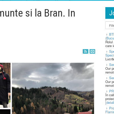
unte si la Bran. In
J
BT
(Bucu
Rolul
care 
Spe
Speci
Lucră
Sen
Our p
remote
Se
Our p
remote
PR
În ca
proie
[detali
Pro
Flami