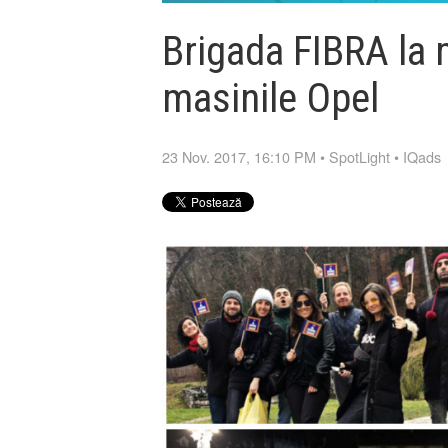
Brigada FIBRA la m
masinile Opel
23 Nov. 2017, 16:10 PM
•
SpotLight
•
IQads