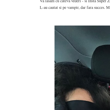
Va lasam cu cateva vederi - si Insta Super Z
L-au cautat si pe vampir, dar fara succes. Mai