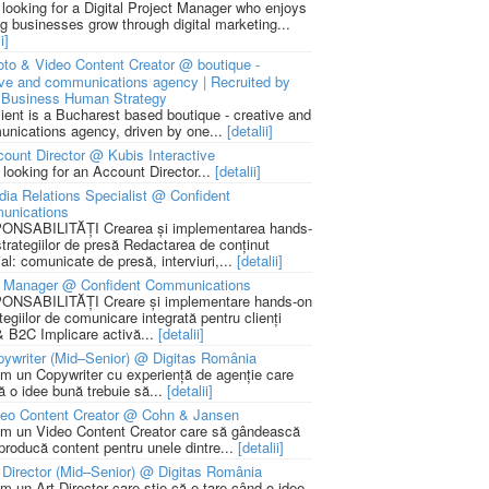
 looking for a Digital Project Manager who enjoys
ng businesses grow through digital marketing...
i]
to & Video Content Creator @ boutique -
ive and communications agency | Recruited by
Business Human Strategy
lient is a Bucharest based boutique - creative and
nications agency, driven by one...
[detalii]
ount Director @ Kubis Interactive
 looking for an Account Director...
[detalii]
ia Relations Specialist @ Confident
unications
NSABILITĂȚI Crearea și implementarea hands-
strategiilor de presă Redactarea de conținut
ial: comunicate de presă, interviuri,...
[detalii]
 Manager @ Confident Communications
NSABILITĂȚI Creare și implementare hands-on
tegiilor de comunicare integrată pentru clienți
 B2C Implicare activă...
[detalii]
ywriter (Mid–Senior) @ Digitas România
m un Copywriter cu experiență de agenție care
ă o idee bună trebuie să...
[detalii]
deo Content Creator @ Cohn & Jansen
m un Video Content Creator care să gândească
 producă content pentru unele dintre...
[detalii]
 Director (Mid–Senior) @ Digitas România
m un Art Director care știe că e tare când o idee