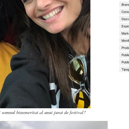
Brand
Consu
Dezv
Exper
Marke
Monit
Produ
Publi
Publi
Tipog
i somnul binemeritat al unui jurat de festival?