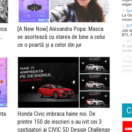
eager
Se
La Go
minim
BT
nca
[A New Now] Alexandra Popa: Masca
Job d
BTL A
e…
se asortează cu starea de bine a celui
3D 
ce o poartă și a celor din jur
Ai ce
(eveni
Spe
Căută
releva
premi
C
Honda Civic imbraca haine noi. De
nta
printre 150 de inscrieri s-au ivit cei 3
castigatori ai CIVIC 5D Design Challenge