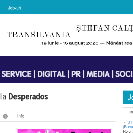
Job-uri
 la
Desperados
J
t
Info
4
BT
(Bucu
Rolul