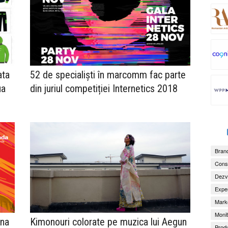
ata
52 de specialiști în marcomm fac parte
ua
din juriul competiției Internetics 2018
Brand
Consu
Dezv
Exper
Marke
Monit
ina
Kimonouri colorate pe muzica lui Aegun
Produ