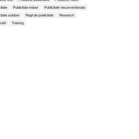
citate
Publicitate indoor
Publicitate neconventionala
citate outdoor
Regii de publicitate
Research
rafii
Training