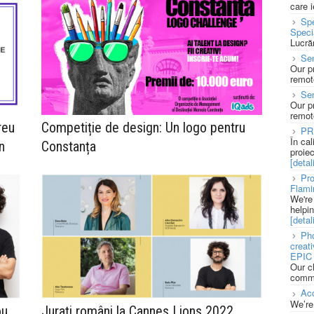
care 
Spe
Speci
Lucră
Sen
Our p
remote
Se
Our p
remote
reu
Competiție de design: Un logo pentru
PR
În ca
n
Constanța
proie
[detali
Pro
Flami
We're
helpi
[detali
Pho
creat
EPIC 
Our c
commu
Acc
We’re
ou
Jurați români la Cannes Lions 2022