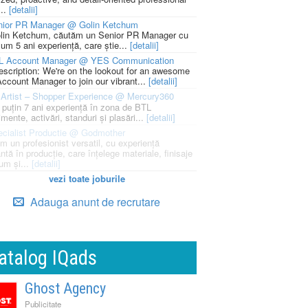
...
[detalii]
nior PR Manager @ Golin Ketchum
lin Ketchum, căutăm un Senior PR Manager cu
um 5 ani experiență, care știe...
[detalii]
L Account Manager @ YES Communication
escription: We're on the lookout for an awesome
ccount Manager to join our vibrant...
[detalii]
Artist – Shopper Experience @ Mercury360
l puțin 7 ani experiență în zona de BTL
mente, activări, standuri și plasări...
[detalii]
cialist Productie @ Godmother
m un profesionist versatil, cu experiență
ntă în producție, care înțelege materiale, finisaje
um și...
[detalii]
vezi toate joburile
Adauga anunt de recrutare
atalog IQads
Ghost Agency
Publicitate