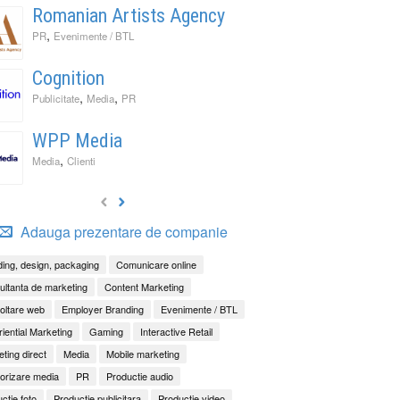
Romanian Artists Agency
,
PR
Evenimente / BTL
Cognition
,
,
Publicitate
Media
PR
WPP Media
,
Media
Clienti
Adauga prezentare de companie
ing, design, packaging
Comunicare online
ltanta de marketing
Content Marketing
oltare web
Employer Branding
Evenimente / BTL
iential Marketing
Gaming
Interactive Retail
ting direct
Media
Mobile marketing
orizare media
PR
Productie audio
ctie foto
Productie publicitara
Productie video