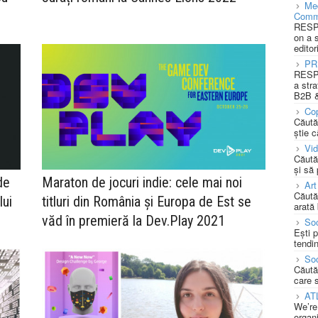
Med
Comm
RESPO
on a 
editor
PR
RESPO
a stra
B2B &
Cop
Căută
știe c
Vi
Căută
și să
de
Maraton de jocuri indie: cele mai noi
Art
Căută
lui
titluri din România și Europa de Est se
arată 
văd în premieră la Dev.Play 2021
Soc
Ești 
tendin
Soc
Căută
care 
AT
We’re
organi