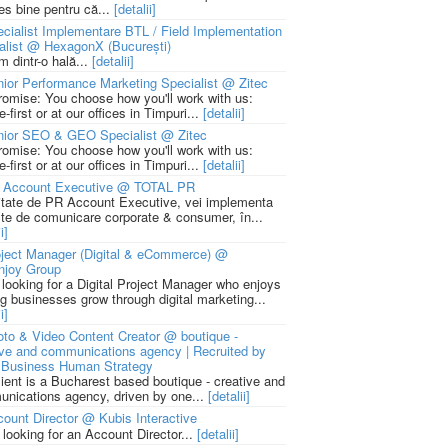
ies bine pentru că...
[detalii]
cialist Implementare BTL / Field Implementation
alist @ HexagonX (București)
m dintr-o hală...
[detalii]
ior Performance Marketing Specialist @ Zitec
romise: You choose how you'll work with us:
-first or at our offices in Timpuri...
[detalii]
nior SEO & GEO Specialist @ Zitec
romise: You choose how you'll work with us:
-first or at our offices in Timpuri...
[detalii]
 Account Executive @ TOTAL PR
litate de PR Account Executive, vei implementa
cte de comunicare corporate & consumer, în...
i]
ject Manager (Digital & eCommerce) @
njoy Group
 looking for a Digital Project Manager who enjoys
ng businesses grow through digital marketing...
i]
to & Video Content Creator @ boutique -
ive and communications agency | Recruited by
Business Human Strategy
lient is a Bucharest based boutique - creative and
nications agency, driven by one...
[detalii]
ount Director @ Kubis Interactive
 looking for an Account Director...
[detalii]