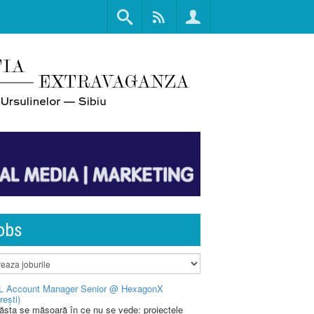
obs
L Account Manager Senior @ HexagonX
rești)
 ăsta se măsoară în ce nu se vede: proiectele