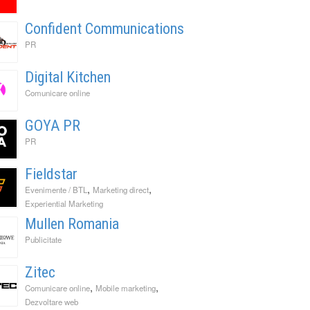
Confident Communications
PR
Digital Kitchen
Comunicare online
GOYA PR
PR
Fieldstar
,
,
Evenimente / BTL
Marketing direct
Experiential Marketing
Mullen Romania
Publicitate
Zitec
,
,
Comunicare online
Mobile marketing
Dezvoltare web