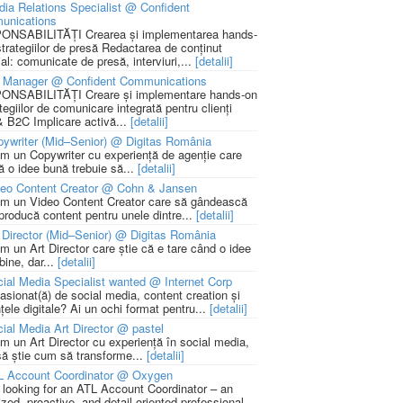
ia Relations Specialist @ Confident
unications
NSABILITĂȚI Crearea și implementarea hands-
strategiilor de presă Redactarea de conținut
ial: comunicate de presă, interviuri,...
[detalii]
 Manager @ Confident Communications
NSABILITĂȚI Creare și implementare hands-on
tegiilor de comunicare integrată pentru clienți
 B2C Implicare activă...
[detalii]
ywriter (Mid–Senior) @ Digitas România
m un Copywriter cu experiență de agenție care
ă o idee bună trebuie să...
[detalii]
deo Content Creator @ Cohn & Jansen
m un Video Content Creator care să gândească
 producă content pentru unele dintre...
[detalii]
 Director (Mid–Senior) @ Digitas România
m un Art Director care știe că e tare când o idee
bine, dar...
[detalii]
ial Media Specialist wanted @ Internet Corp
pasionat(ă) de social media, content creation și
țele digitale? Ai un ochi format pentru...
[detalii]
ial Media Art Director @ pastel
m un Art Director cu experiență în social media,
să știe cum să transforme...
[detalii]
L Account Coordinator @ Oxygen
 looking for an ATL Account Coordinator – an
zed, proactive, and detail-oriented professional