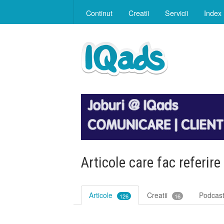
Continut
Creatii
Servicii
Index
Articole care fac referire
Articole
Creatii
Podcas
126
16