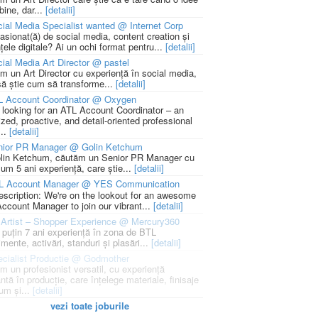
bine, dar...
[detalii]
ial Media Specialist wanted @ Internet Corp
pasionat(ă) de social media, content creation și
țele digitale? Ai un ochi format pentru...
[detalii]
ial Media Art Director @ pastel
m un Art Director cu experiență în social media,
să știe cum să transforme...
[detalii]
L Account Coordinator @ Oxygen
 looking for an ATL Account Coordinator – an
zed, proactive, and detail-oriented professional
...
[detalii]
nior PR Manager @ Golin Ketchum
lin Ketchum, căutăm un Senior PR Manager cu
um 5 ani experiență, care știe...
[detalii]
L Account Manager @ YES Communication
escription: We're on the lookout for an awesome
ccount Manager to join our vibrant...
[detalii]
Artist – Shopper Experience @ Mercury360
l puțin 7 ani experiență în zona de BTL
mente, activări, standuri și plasări...
[detalii]
cialist Productie @ Godmother
m un profesionist versatil, cu experiență
ntă în producție, care înțelege materiale, finisaje
um și...
[detalii]
vezi toate joburile