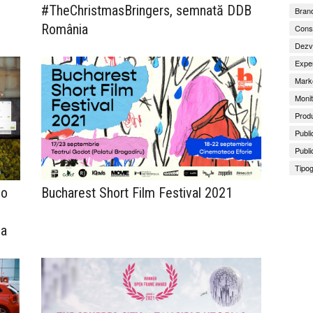
#TheChristmasBringers, semnată DDB
Brand
România
Consu
Dezv
Exper
Marke
Monit
Produ
Publi
Publi
Tipog
 o
Bucharest Short Film Festival 2021
ea