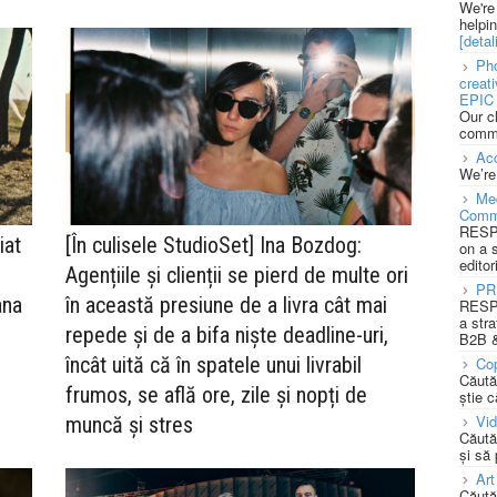
We're
helpi
[detali
Pho
creat
EPIC 
Our c
commu
Acc
We’re
Med
Comm
RESPO
iat
[În culisele StudioSet] Ina Bozdog:
on a 
editor
Agențiile și clienții se pierd de multe ori
PR
ana
în această presiune de a livra cât mai
RESPO
a stra
repede și de a bifa niște deadline-uri,
B2B &
încât uită că în spatele unui livrabil
Cop
Căută
frumos, se află ore, zile și nopți de
știe c
Vi
muncă și stres
Căută
și să
Art
Căută