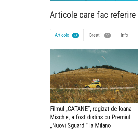
Articole care fac referire
Articole
Creatii
Info
43
22
Filmul „CATANE”, regizat de Ioana
Mischie, a fost distins cu Premiul
„Nuovi Sguardi” la Milano