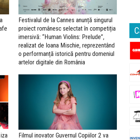
va
Festivalul de la Cannes anunță singurul
afe
proiect românesc selectat în competiția
C
imersivă: “Human Violins: Prelude”,
realizat de Ioana Mischie, reprezentând
o performanță istorică pentru domeniul
artelor digitale din România
Miza
Filmul inovator Guvernul Copiilor 2 va