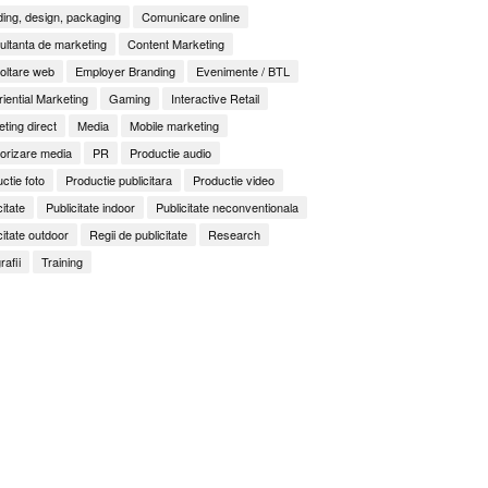
ing, design, packaging
Comunicare online
ltanta de marketing
Content Marketing
oltare web
Employer Branding
Evenimente / BTL
iential Marketing
Gaming
Interactive Retail
ting direct
Media
Mobile marketing
orizare media
PR
Productie audio
ctie foto
Productie publicitara
Productie video
citate
Publicitate indoor
Publicitate neconventionala
citate outdoor
Regii de publicitate
Research
rafii
Training