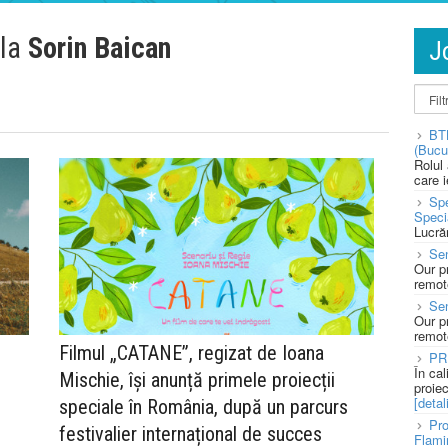
 la
Sorin Baican
J
BT
(Bucu
Rolul
care 
Spe
Speci
Lucră
Sen
Our p
remote
Se
Our p
remote
Filmul „CATANE”, regizat de Ioana
PR
În ca
Mischie, își anunță primele proiecții
proie
[detali
speciale în România, după un parcurs
Pro
festivalier internațional de succes
Flami