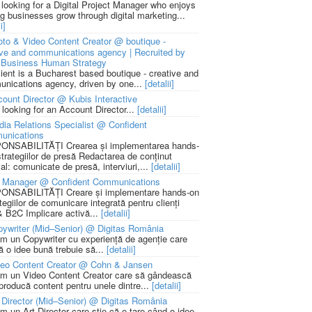
 looking for a Digital Project Manager who enjoys
ng businesses grow through digital marketing...
i]
to & Video Content Creator @ boutique -
ive and communications agency | Recruited by
Business Human Strategy
lient is a Bucharest based boutique - creative and
nications agency, driven by one...
[detalii]
ount Director @ Kubis Interactive
 looking for an Account Director...
[detalii]
ia Relations Specialist @ Confident
unications
NSABILITĂȚI Crearea și implementarea hands-
strategiilor de presă Redactarea de conținut
ial: comunicate de presă, interviuri,...
[detalii]
 Manager @ Confident Communications
NSABILITĂȚI Creare și implementare hands-on
tegiilor de comunicare integrată pentru clienți
 B2C Implicare activă...
[detalii]
ywriter (Mid–Senior) @ Digitas România
m un Copywriter cu experiență de agenție care
ă o idee bună trebuie să...
[detalii]
deo Content Creator @ Cohn & Jansen
m un Video Content Creator care să gândească
 producă content pentru unele dintre...
[detalii]
 Director (Mid–Senior) @ Digitas România
m un Art Director care știe că e tare când o idee