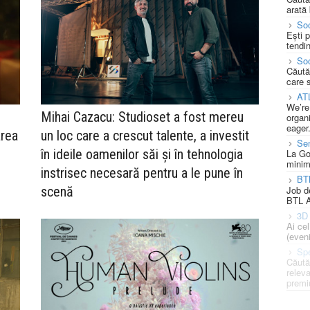
arată 
Soc
Ești 
tendin
Soc
Căută
care 
AT
We’re
Mihai Cazacu: Studioset a fost mereu
organi
eager
area
un loc care a crescut talente, a investit
Se
în ideile oamenilor săi și în tehnologia
La Go
minim
instrisec necesară pentru a le pune în
BT
Job d
scenă
BTL A
3D 
Ai ce
(eveni
Spe
Căută
releva
premi