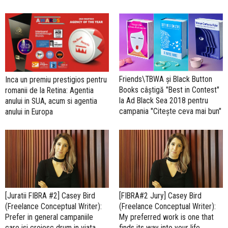
Friends\TBWA și Black Button
Inca un premiu prestigios pentru
Books câștigă "Best in Contest"
romanii de la Retina: Agentia
la Ad Black Sea 2018 pentru
anului in SUA, acum si agentia
campania "Citește ceva mai bun"
anului in Europa
[Juratii FIBRA #2] Casey Bird
[FIBRA#2 Jury] Casey Bird
(Freelance Conceptual Writer):
(Freelance Conceptual Writer):
Prefer in general campaniile
My preferred work is one that
care isi croiesc drum in viata
finds its way into your life