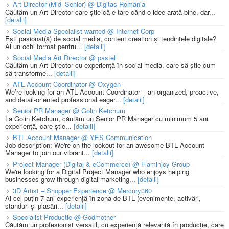
Art Director (Mid–Senior) @ Digitas România
Căutăm un Art Director care știe că e tare când o idee arată bine, dar...
[detalii]
Social Media Specialist wanted @ Internet Corp
Ești pasionat(ă) de social media, content creation și tendințele digitale?
Ai un ochi format pentru...
[detalii]
Social Media Art Director @ pastel
Căutăm un Art Director cu experiență în social media, care să știe cum
să transforme...
[detalii]
ATL Account Coordinator @ Oxygen
We’re looking for an ATL Account Coordinator – an organized, proactive,
and detail-oriented professional eager...
[detalii]
Senior PR Manager @ Golin Ketchum
La Golin Ketchum, căutăm un Senior PR Manager cu minimum 5 ani
experiență, care știe...
[detalii]
BTL Account Manager @ YES Communication
Job description: We're on the lookout for an awesome BTL Account
Manager to join our vibrant...
[detalii]
Project Manager (Digital & eCommerce) @ Flaminjoy Group
We're looking for a Digital Project Manager who enjoys helping
businesses grow through digital marketing...
[detalii]
3D Artist – Shopper Experience @ Mercury360
Ai cel puțin 7 ani experiență în zona de BTL (evenimente, activări,
standuri și plasări...
[detalii]
Specialist Productie @ Godmother
Căutăm un profesionist versatil, cu experiență relevantă în producție, care