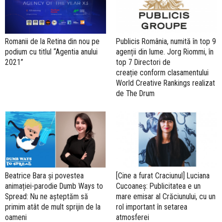
Romanii de la Retina din nou pe
Publicis România, numită în top 9
podium cu titlul “Agentia anului
agenții din lume. Jorg Riommi, în
2021”
top 7 Directori de
creație conform clasamentului
World Creative Rankings realizat
de The Drum
Beatrice Bara și povestea
[Cine a furat Craciunul] Luciana
animației-parodie Dumb Ways to
Cucoaneș: Publicitatea e un
Spread: Nu ne așteptăm să
mare emisar al Crăciunului, cu un
primim atât de mult sprijin de la
rol important în setarea
oameni
atmosferei