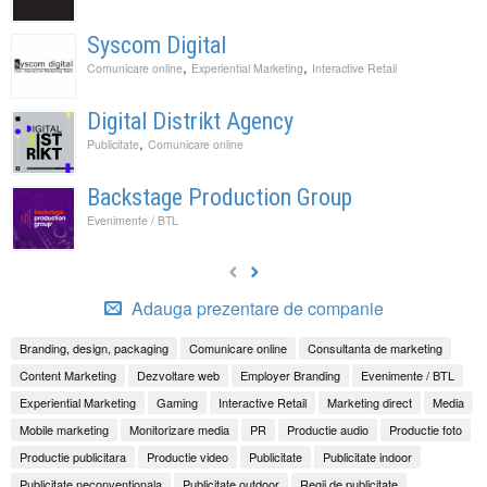
Syscom Digital
,
,
Comunicare online
Experiential Marketing
Interactive Retail
Digital Distrikt Agency
,
Publicitate
Comunicare online
Backstage Production Group
Evenimente / BTL
Adauga prezentare de companie
Branding, design, packaging
Comunicare online
Consultanta de marketing
Content Marketing
Dezvoltare web
Employer Branding
Evenimente / BTL
Experiential Marketing
Gaming
Interactive Retail
Marketing direct
Media
Mobile marketing
Monitorizare media
PR
Productie audio
Productie foto
Productie publicitara
Productie video
Publicitate
Publicitate indoor
Publicitate neconventionala
Publicitate outdoor
Regii de publicitate