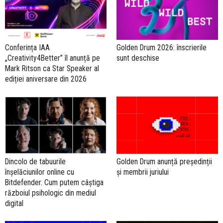
Conferința IAA
Golden Drum 2026: înscrierile
„Creativity4Better” îl anunță pe
sunt deschise
Mark Ritson ca Star Speaker al
ediției aniversare din 2026
Dincolo de tabuurile
Golden Drum anunță președinții
înșelăciunilor online cu
și membrii juriului
Bitdefender. Cum putem câștiga
războiul psihologic din mediul
digital