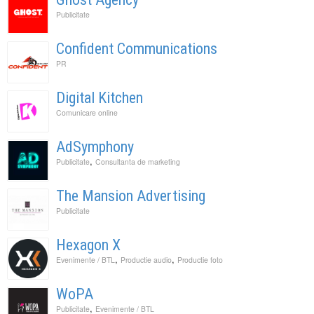
Publicitate
Confident Communications
PR
Digital Kitchen
Comunicare online
AdSymphony
,
Publicitate
Consultanta de marketing
The Mansion Advertising
Publicitate
Hexagon X
,
,
Evenimente / BTL
Productie audio
Productie foto
WoPA
,
Publicitate
Evenimente / BTL