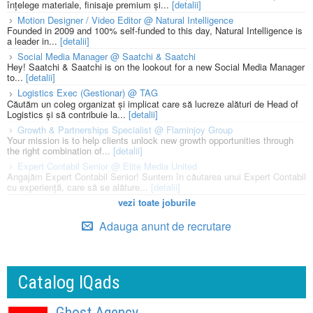
înțelege materiale, finisaje premium și...
[detalii]
Motion Designer / Video Editor @ Natural Intelligence
Founded in 2009 and 100% self-funded to this day, Natural Intelligence is
a leader in...
[detalii]
Social Media Manager @ Saatchi & Saatchi
Hey! Saatchi & Saatchi is on the lookout for a new Social Media Manager
to...
[detalii]
Logistics Exec (Gestionar) @ TAG
Căutăm un coleg organizat și implicat care să lucreze alături de Head of
Logistics și să contribuie la...
[detalii]
Growth & Partnerships Specialist @ Flaminjoy Group
Your mission is to help clients unlock new growth opportunities through
the right combination of...
[detalii]
Expert Contabil Senior @ Elite Media United
Angajăm Expert Contabil Senior! Suntem în căutarea unui Expert Contabil
cu experiență, care să se alăture...
[detalii]
vezi toate joburile
Adauga anunt de recrutare
Catalog IQads
Ghost Agency