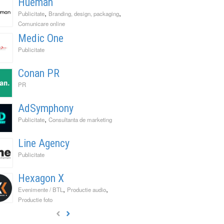
Hueman
,
,
Publicitate
Branding, design, packaging
Comunicare online
Medic One
Publicitate
Conan PR
PR
AdSymphony
,
Publicitate
Consultanta de marketing
Line Agency
Publicitate
Hexagon X
,
,
Evenimente / BTL
Productie audio
Productie foto