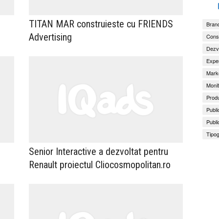
TITAN MAR construieste cu FRIENDS
Brand
Advertising
Consu
Dezv
Exper
Marke
Monit
Produ
Publi
Publi
Tipog
Senior Interactive a dezvoltat pentru
Renault proiectul Cliocosmopolitan.ro