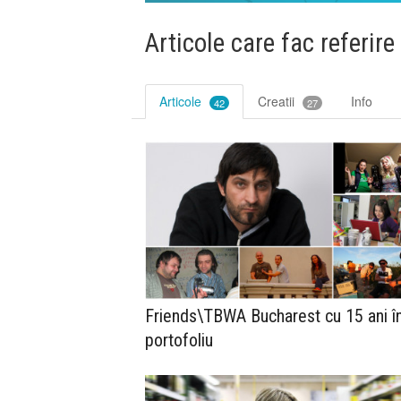
Articole care fac referire
Articole
Creatii
Info
42
27
Friends\TBWA Bucharest cu 15 ani î
portofoliu