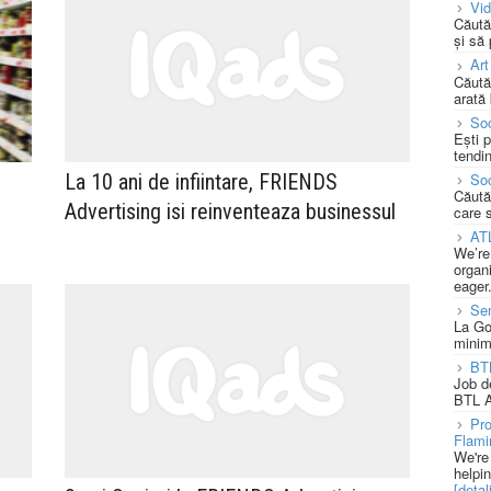
Vi
Căută
și să
Art
Căută
arată 
Soc
Ești 
tendin
Soc
La 10 ani de infiintare, FRIENDS
Căută
Advertising isi reinventeaza businessul
care 
AT
We’re
organi
eager
Se
La Go
minim
BT
Job d
BTL A
Pro
Flami
We're
helpi
[detali