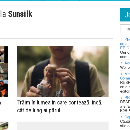
 la
Sunsilk
J
Pho
creat
EPIC 
Our c
commu
Acc
We’re
Med
Comm
RESPO
on a 
editor
PR
n
Trăim în lumea în care contează, încă,
RESPO
a stra
cât de lung ai părul
B2B &
Cop
Căută
știe c