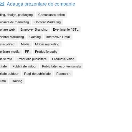
Adauga prezentare de companie
ing, design, packaging
Comunicare online
ltanta de marketing
Content Marketing
oltare web
Employer Branding
Evenimente / BTL
iential Marketing
Gaming
Interactive Retail
ting direct
Media
Mobile marketing
orizare media
PR
Productie audio
ctie foto
Productie publicitara
Productie video
citate
Publicitate indoor
Publicitate neconventionala
citate outdoor
Regii de publicitate
Research
rafii
Training