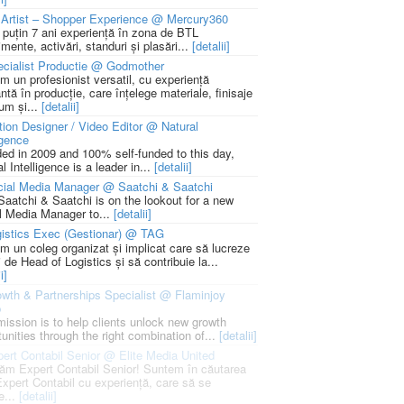
Artist – Shopper Experience @ Mercury360
l puțin 7 ani experiență în zona de BTL
mente, activări, standuri și plasări...
[detalii]
cialist Productie @ Godmother
m un profesionist versatil, cu experiență
ntă în producție, care înțelege materiale, finisaje
um și...
[detalii]
ion Designer / Video Editor @ Natural
igence
ed in 2009 and 100% self-funded to this day,
l Intelligence is a leader in...
[detalii]
cial Media Manager @ Saatchi & Saatchi
Saatchi & Saatchi is on the lookout for a new
l Media Manager to...
[detalii]
istics Exec (Gestionar) @ TAG
m un coleg organizat și implicat care să lucreze
i de Head of Logistics și să contribuie la...
i]
wth & Partnerships Specialist @ Flaminjoy
p
mission is to help clients unlock new growth
unities through the right combination of...
[detalii]
ert Contabil Senior @ Elite Media United
ăm Expert Contabil Senior! Suntem în căutarea
Expert Contabil cu experiență, care să se
e...
[detalii]