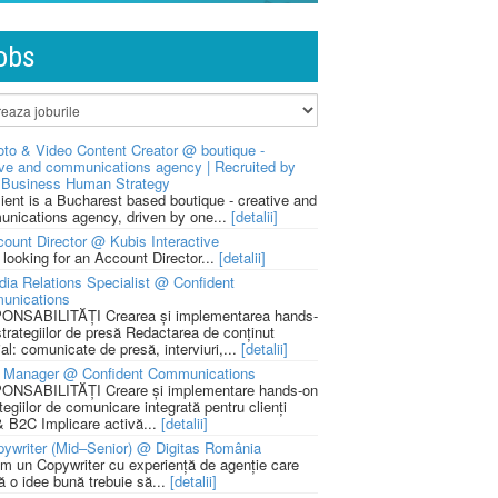
obs
to & Video Content Creator @ boutique -
ive and communications agency | Recruited by
Business Human Strategy
lient is a Bucharest based boutique - creative and
nications agency, driven by one...
[detalii]
ount Director @ Kubis Interactive
 looking for an Account Director...
[detalii]
ia Relations Specialist @ Confident
unications
NSABILITĂȚI Crearea și implementarea hands-
strategiilor de presă Redactarea de conținut
ial: comunicate de presă, interviuri,...
[detalii]
 Manager @ Confident Communications
NSABILITĂȚI Creare și implementare hands-on
tegiilor de comunicare integrată pentru clienți
 B2C Implicare activă...
[detalii]
ywriter (Mid–Senior) @ Digitas România
m un Copywriter cu experiență de agenție care
ă o idee bună trebuie să...
[detalii]