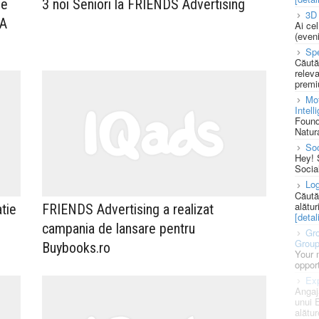
de
3 noi Seniori la FRIENDS Advertising
3D 
MA
Ai ce
(eveni
Spe
Căută
releva
premi
Mot
Intell
Found
Natura
So
Hey! 
Socia
Log
Căută
alătur
tie
FRIENDS Advertising a realizat
[detali
campania de lansare pentru
Gro
Grou
Buybooks.ro
Your 
opport
Exp
Angaj
unui 
alătur