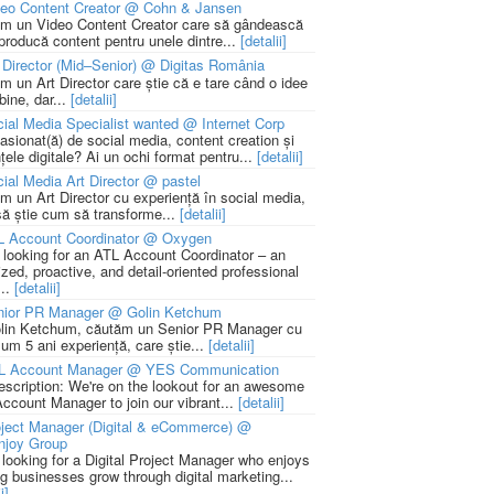
deo Content Creator @ Cohn & Jansen
m un Video Content Creator care să gândească
 producă content pentru unele dintre...
[detalii]
 Director (Mid–Senior) @ Digitas România
m un Art Director care știe că e tare când o idee
bine, dar...
[detalii]
ial Media Specialist wanted @ Internet Corp
pasionat(ă) de social media, content creation și
țele digitale? Ai un ochi format pentru...
[detalii]
ial Media Art Director @ pastel
m un Art Director cu experiență în social media,
să știe cum să transforme...
[detalii]
L Account Coordinator @ Oxygen
 looking for an ATL Account Coordinator – an
zed, proactive, and detail-oriented professional
...
[detalii]
nior PR Manager @ Golin Ketchum
lin Ketchum, căutăm un Senior PR Manager cu
um 5 ani experiență, care știe...
[detalii]
L Account Manager @ YES Communication
escription: We're on the lookout for an awesome
ccount Manager to join our vibrant...
[detalii]
ject Manager (Digital & eCommerce) @
njoy Group
 looking for a Digital Project Manager who enjoys
ng businesses grow through digital marketing...
i]