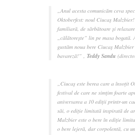
„Anul acesta comunicăm ceva specia
Oktoberfest: noul Ciucaș Malzbier!
familiară, de sărbătoare și relaxare, 
„călătorește
”
lin pe masa bogată. 
gustăm noua bere Ciucaș Malzbier 
Teddy Sandu
bavareză!
”
,
(directo
„Ciucaș este berea care a însoțit Ok
festival de care ne simțim foarte a
aniversarea a 10 ediții printr-un cad
săi, o ediție limitată inspirată de
Malzbier este o bere în ediție limi
o bere lejeră, dar corpolentă, cu u