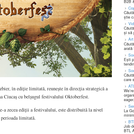
B2B &
Cop
Căută
știe c
Vi
Căută
și să
Art
Căută
arată 
Soc
Ești 
tendin
Soc
Căută
care 
AT
er, în ediție limitată, reunește în direcția strategică a
We’re
organi
a Ciucaș cu belșugul festivalului Oktoberfest.
eager
Se
-a zecea ediții a festivalului, este distribuită la nivel
La Go
minim
o perioada limitată.
BT
Job d
BTL A