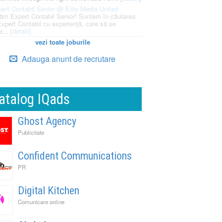
ert Contabil Senior @ Elite Media United
ăm Expert Contabil Senior! Suntem în căutarea
Expert Contabil cu experiență, care să se
e...
[detalii]
vezi toate joburile
Adauga anunt de recrutare
atalog IQads
Ghost Agency
Publicitate
Confident Communications
PR
Digital Kitchen
Comunicare online