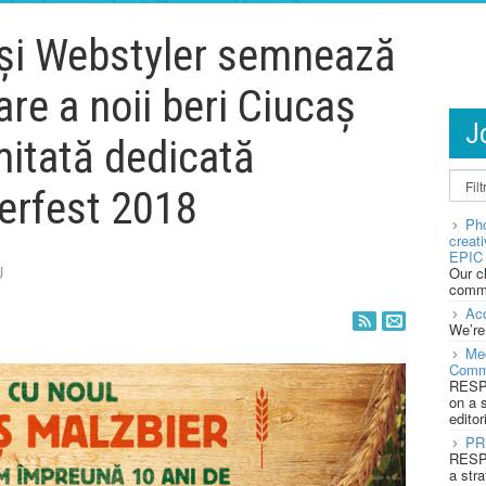
și Webstyler semnează
re a noii beri Ciucaș
J
imitată dedicată
berfest 2018
Pho
creat
EPIC 
U
Our c
commu
Acc
We’re
Med
Comm
RESPO
on a 
editor
PR
RESPO
a stra