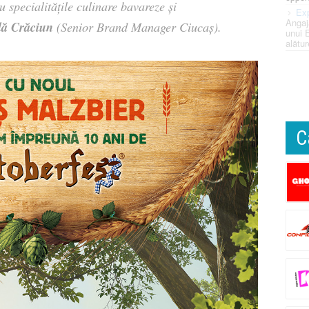
u specialitățile culinare bavareze și
Exp
Angaj
lă Crăciun
(Senior Brand Manager Ciucaș).
unui 
alătur
C