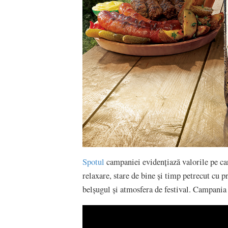
Spotul
campaniei evidențiază valorile pe ca
relaxare, stare de bine şi timp petrecut cu p
belșugul și atmosfera de festival. Campania