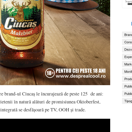
Brand
Consu
Dezv
Exper
Marke
Monit
Produ
Publi
re brand-ul Ciucaș le încurajează de peste 125 de ani:
Publi
Tipog
rietenii în natură alături de promisiunea Oktoberfest,
 integrată se desfășoară pe TV, OOH și trade.