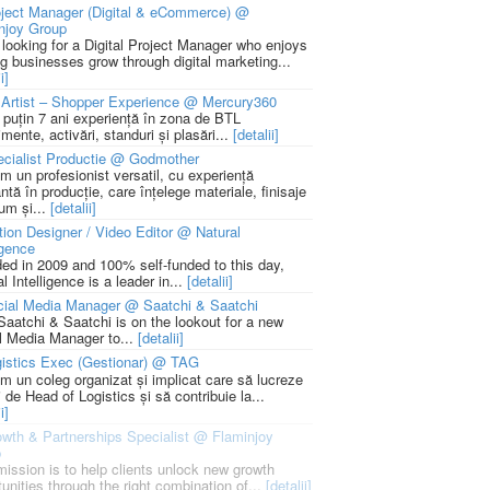
ject Manager (Digital & eCommerce) @
njoy Group
 looking for a Digital Project Manager who enjoys
ng businesses grow through digital marketing...
i]
Artist – Shopper Experience @ Mercury360
l puțin 7 ani experiență în zona de BTL
mente, activări, standuri și plasări...
[detalii]
cialist Productie @ Godmother
m un profesionist versatil, cu experiență
ntă în producție, care înțelege materiale, finisaje
um și...
[detalii]
ion Designer / Video Editor @ Natural
igence
ed in 2009 and 100% self-funded to this day,
l Intelligence is a leader in...
[detalii]
cial Media Manager @ Saatchi & Saatchi
Saatchi & Saatchi is on the lookout for a new
l Media Manager to...
[detalii]
istics Exec (Gestionar) @ TAG
m un coleg organizat și implicat care să lucreze
i de Head of Logistics și să contribuie la...
i]
wth & Partnerships Specialist @ Flaminjoy
p
mission is to help clients unlock new growth
unities through the right combination of...
[detalii]