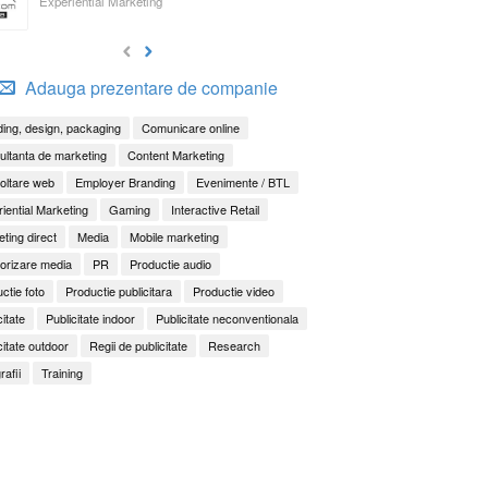
Experiential Marketing
Adauga prezentare de companie
ing, design, packaging
Comunicare online
ltanta de marketing
Content Marketing
oltare web
Employer Branding
Evenimente / BTL
iential Marketing
Gaming
Interactive Retail
ting direct
Media
Mobile marketing
orizare media
PR
Productie audio
ctie foto
Productie publicitara
Productie video
citate
Publicitate indoor
Publicitate neconventionala
citate outdoor
Regii de publicitate
Research
rafii
Training