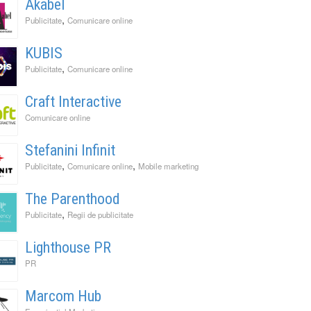
Akabel
,
Publicitate
Comunicare online
KUBIS
,
Publicitate
Comunicare online
Craft Interactive
Comunicare online
Stefanini Infinit
,
,
Publicitate
Comunicare online
Mobile marketing
The Parenthood
,
Publicitate
Regii de publicitate
Lighthouse PR
PR
Marcom Hub