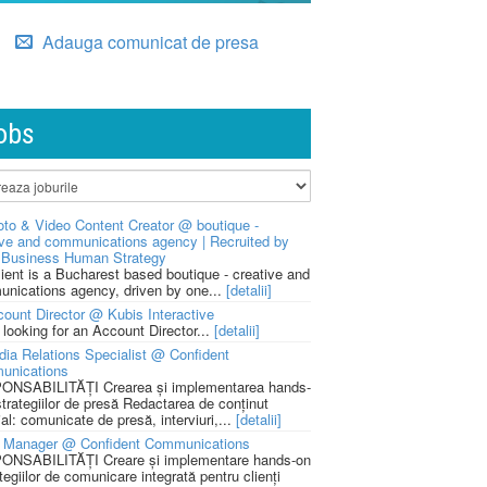
Adauga comunicat de presa
obs
to & Video Content Creator @ boutique -
ive and communications agency | Recruited by
Business Human Strategy
lient is a Bucharest based boutique - creative and
nications agency, driven by one...
[detalii]
ount Director @ Kubis Interactive
 looking for an Account Director...
[detalii]
ia Relations Specialist @ Confident
unications
NSABILITĂȚI Crearea și implementarea hands-
strategiilor de presă Redactarea de conținut
ial: comunicate de presă, interviuri,...
[detalii]
 Manager @ Confident Communications
NSABILITĂȚI Creare și implementare hands-on
tegiilor de comunicare integrată pentru clienți