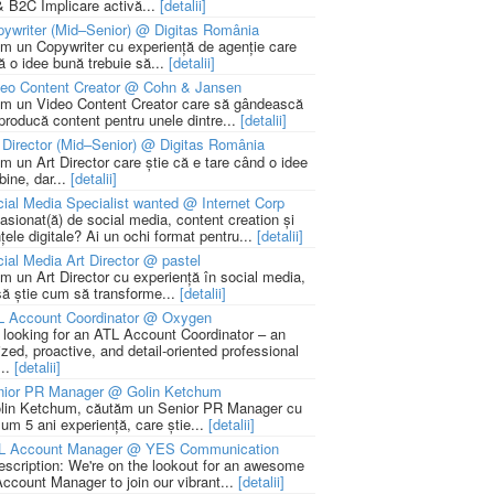
 B2C Implicare activă...
[detalii]
ywriter (Mid–Senior) @ Digitas România
m un Copywriter cu experiență de agenție care
ă o idee bună trebuie să...
[detalii]
deo Content Creator @ Cohn & Jansen
m un Video Content Creator care să gândească
 producă content pentru unele dintre...
[detalii]
 Director (Mid–Senior) @ Digitas România
m un Art Director care știe că e tare când o idee
bine, dar...
[detalii]
ial Media Specialist wanted @ Internet Corp
pasionat(ă) de social media, content creation și
țele digitale? Ai un ochi format pentru...
[detalii]
ial Media Art Director @ pastel
m un Art Director cu experiență în social media,
să știe cum să transforme...
[detalii]
L Account Coordinator @ Oxygen
 looking for an ATL Account Coordinator – an
zed, proactive, and detail-oriented professional
...
[detalii]
nior PR Manager @ Golin Ketchum
lin Ketchum, căutăm un Senior PR Manager cu
um 5 ani experiență, care știe...
[detalii]
L Account Manager @ YES Communication
escription: We're on the lookout for an awesome
ccount Manager to join our vibrant...
[detalii]