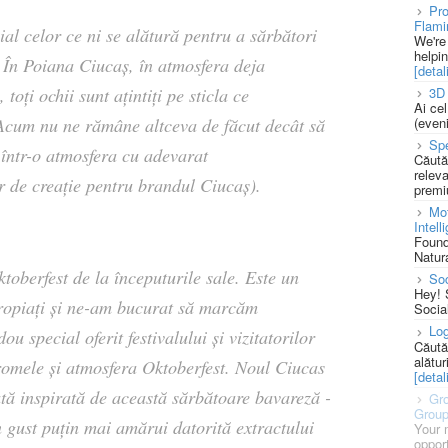
Pro
Flami
l celor ce ni se alătură pentru a sărbători
We're
helpi
 În Poiana Ciucaș, în atmosfera deja
[detali
toți ochii sunt ațintiți pe sticla ce
3D 
Ai ce
Acum nu ne rămâne altceva de făcut decât să
(eveni
Spe
într-o atmosfera cu adevarat
Căută
releva
r de creație pentru brandul Ciucaș).
premi
Mot
Intell
Found
Natura
toberfest de la începuturile sale. Este un
So
Hey! 
propiați și ne-am bucurat să marcăm
Socia
Log
ou special oferit festivalului și vizitatorilor
Căută
alătur
 aromele și atmosfera Oktoberfest. Noul Ciucas
[detali
tată inspirată de această sărbătoare bavareză -
Gro
Grou
n gust puțin mai amărui datorită extractului
Your 
opport