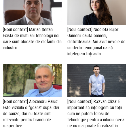
[Noul context] Marian Șeitan:
[Noul context] Nicoleta Bujor:
Exista de multi ani tehnologii noi
Oamenii caută oameni,
care sunt blocate de elefantii din
dintotdeauna. Am avut nevoie de
industrii
un declic emoțional ca să
înțelegem toți asta
[Noul context] Alexandru Paius:
[Noul context] Răzvan Cliza: E
Este vizibila o “goana” dupa idei
important să înțelegem cu toții
de cauze, dar nu toate sint
cum ne putem folosi de
relevante pentru brandurile
tehnologie pentru a înlocui ceea
respective
ce nu mai poate fi realizat în