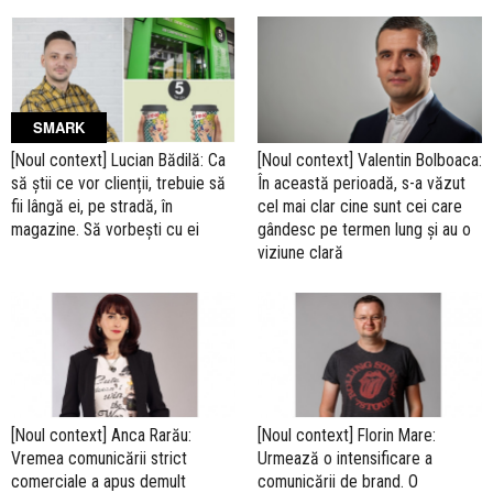
SMARK
[Noul context] Lucian Bădilă: Ca
[Noul context] Valentin Bolboaca:
să știi ce vor clienții, trebuie să
În această perioadă, s-a văzut
fii lângă ei, pe stradă, în
cel mai clar cine sunt cei care
magazine. Să vorbești cu ei
gândesc pe termen lung și au o
viziune clară
[Noul context] Anca Rarău:
[Noul context] Florin Mare:
Vremea comunicării strict
Urmează o intensificare a
comerciale a apus demult
comunicării de brand. O