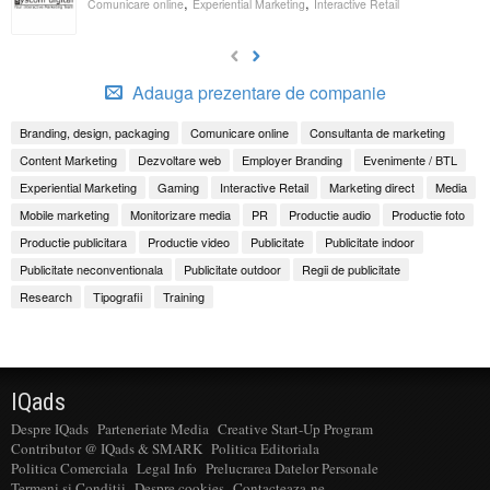
,
,
Comunicare online
Experiential Marketing
Interactive Retail
Adauga prezentare de companie
Branding, design, packaging
Comunicare online
Consultanta de marketing
Content Marketing
Dezvoltare web
Employer Branding
Evenimente / BTL
Experiential Marketing
Gaming
Interactive Retail
Marketing direct
Media
Mobile marketing
Monitorizare media
PR
Productie audio
Productie foto
Productie publicitara
Productie video
Publicitate
Publicitate indoor
Publicitate neconventionala
Publicitate outdoor
Regii de publicitate
Research
Tipografii
Training
IQads
Despre IQads
Parteneriate Media
Creative Start-Up Program
Contributor @ IQads & SMARK
Politica Editoriala
Politica Comerciala
Legal Info
Prelucrarea Datelor Personale
Termeni si Conditii
Despre cookies
Contacteaza-ne