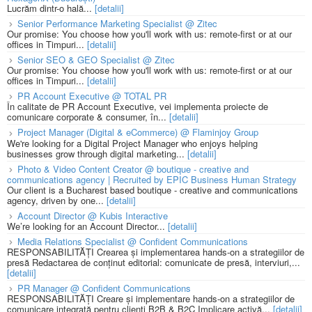
Lucrăm dintr-o hală...
[detalii]
Senior Performance Marketing Specialist @ Zitec
Our promise: You choose how you'll work with us: remote-first or at our
offices in Timpuri...
[detalii]
Senior SEO & GEO Specialist @ Zitec
Our promise: You choose how you'll work with us: remote-first or at our
offices in Timpuri...
[detalii]
PR Account Executive @ TOTAL PR
În calitate de PR Account Executive, vei implementa proiecte de
comunicare corporate & consumer, în...
[detalii]
Project Manager (Digital & eCommerce) @ Flaminjoy Group
We're looking for a Digital Project Manager who enjoys helping
businesses grow through digital marketing...
[detalii]
Photo & Video Content Creator @ boutique - creative and
communications agency | Recruited by EPIC Business Human Strategy
Our client is a Bucharest based boutique - creative and communications
agency, driven by one...
[detalii]
Account Director @ Kubis Interactive
We’re looking for an Account Director...
[detalii]
Media Relations Specialist @ Confident Communications
RESPONSABILITĂȚI Crearea și implementarea hands-on a strategiilor de
presă Redactarea de conținut editorial: comunicate de presă, interviuri,...
[detalii]
PR Manager @ Confident Communications
RESPONSABILITĂȚI Creare și implementare hands-on a strategiilor de
comunicare integrată pentru clienți B2B & B2C Implicare activă...
[detalii]