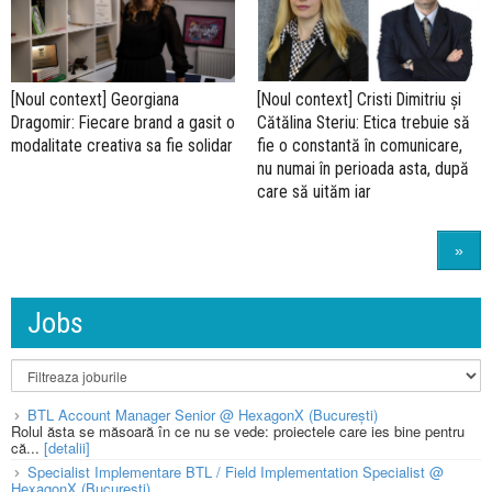
[Noul context] Georgiana
[Noul context] Cristi Dimitriu și
Dragomir: Fiecare brand a gasit o
Cătălina Steriu: Etica trebuie să
modalitate creativa sa fie solidar
fie o constantă în comunicare,
nu numai în perioada asta, după
care să uităm iar
»
Jobs
BTL Account Manager Senior @ HexagonX (București)
Rolul ăsta se măsoară în ce nu se vede: proiectele care ies bine pentru
că...
[detalii]
Specialist Implementare BTL / Field Implementation Specialist @
HexagonX (București)