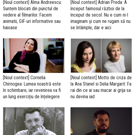
[Noul context] Alma Andreescu:
[Noul context] Adrian Preda: A
Suntem blocati din punctul de
început faimosul război de la
vedere al filmarilor. Facem
început de secol. Nu e cum ni-l
animatii, GIF-uri informative sau
imaginam și cum ne rugam să nu
haioase
se întâmple, dar e aici
[Noul context] Cornelia
[Noul context] Motto de criza de
Chirnogea: Lumea noastră este
la Ana Stanel si Delia Margarit: Fa
în schimbare, iar revenirea va fi
rai din ce ai sau macar ai grija sa
un lung exercițiu de înțelegere
nu devina iad