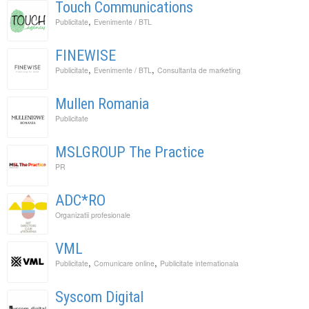
Touch Communications
,
Publicitate
Evenimente / BTL
FINEWISE
,
,
Publicitate
Evenimente / BTL
Consultanta de marketing
Mullen Romania
Publicitate
MSLGROUP The Practice
PR
ADC*RO
Organizatii profesionale
VML
,
,
Publicitate
Comunicare online
Publicitate internationala
Syscom Digital