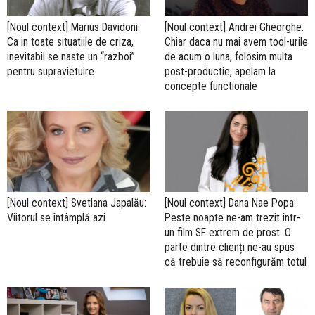
[Noul context] Marius Davidoni:
[Noul context] Andrei Gheorghe:
Ca in toate situatiile de criza,
Chiar daca nu mai avem tool-urile
inevitabil se naste un “razboi”
de acum o luna, folosim multa
pentru supravietuire
post-productie, apelam la
concepte functionale
[Noul context] Svetlana Japalău:
[Noul context] Dana Nae Popa:
Viitorul se întâmplă azi
Peste noapte ne-am trezit într-
un film SF extrem de prost. O
parte dintre clienți ne-au spus
că trebuie să reconfigurăm totul