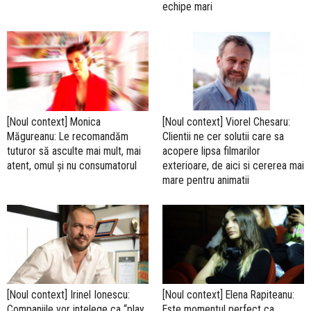
echipe mari
[Noul context] Monica
[Noul context] Viorel Chesaru:
Măgureanu: Le recomandăm
Clientii ne cer solutii care sa
tuturor să asculte mai mult, mai
acopere lipsa filmarilor
atent, omul și nu consumatorul
exterioare, de aici si cererea mai
mare pentru animatii
[Noul context] Irinel Ionescu:
[Noul context] Elena Rapiteanu:
Companiile vor intelege ca “play
Este momentul perfect ca