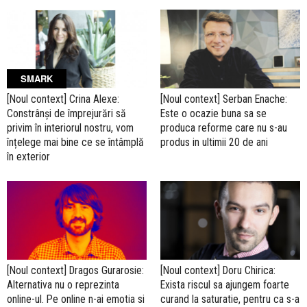
SMARK
[Noul context] Crina Alexe:
[Noul context] Serban Enache:
Constrânși de împrejurări să
Este o ocazie buna sa se
privim în interiorul nostru, vom
produca reforme care nu s-au
înțelege mai bine ce se întâmplă
produs in ultimii 20 de ani
în exterior
[Noul context] Dragos Gurarosie:
[Noul context] Doru Chirica:
Alternativa nu o reprezinta
Exista riscul sa ajungem foarte
online-ul. Pe online n-ai emotia si
curand la saturatie, pentru ca s-a