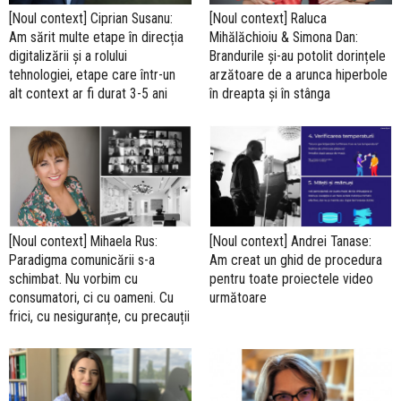
[Noul context] Ciprian Susanu:
[Noul context] Raluca
Am sărit multe etape în direcția
Mihălăchioiu & Simona Dan:
digitalizării și a rolului
Brandurile și-au potolit dorințele
tehnologiei, etape care într-un
arzătoare de a arunca hiperbole
alt context ar fi durat 3-5 ani
în dreapta și în stânga
[Noul context] Mihaela Rus:
[Noul context] Andrei Tanase:
Paradigma comunicării s-a
Am creat un ghid de procedura
schimbat. Nu vorbim cu
pentru toate proiectele video
consumatori, ci cu oameni. Cu
următoare
frici, cu nesiguranțe, cu precauții