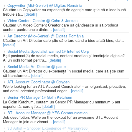
Copywriter (Mid–Senior) @ Digitas România
Căutăm un Copywriter cu experiență de agenție care știe că o idee bună
trebuie să...
[detalii]
Video Content Creator @ Cohn & Jansen
Căutăm un Video Content Creator care să gândească și să producă
content pentru unele dintre...
[detalii]
Art Director (Mid–Senior) @ Digitas România
Căutăm un Art Director care știe că e tare când o idee arată bine, dar...
[detalii]
Social Media Specialist wanted @ Internet Corp
Ești pasionat(ă) de social media, content creation și tendințele digitale?
Ai un ochi format pentru...
[detalii]
Social Media Art Director @ pastel
Căutăm un Art Director cu experiență în social media, care să știe cum
să transforme...
[detalii]
ATL Account Coordinator @ Oxygen
We’re looking for an ATL Account Coordinator – an organized, proactive,
and detail-oriented professional eager...
[detalii]
Senior PR Manager @ Golin Ketchum
La Golin Ketchum, căutăm un Senior PR Manager cu minimum 5 ani
experiență, care știe...
[detalii]
BTL Account Manager @ YES Communication
Job description: We're on the lookout for an awesome BTL Account
Manager to join our vibrant...
[detalii]
3D Artist – Shopper Experience @ Mercury360