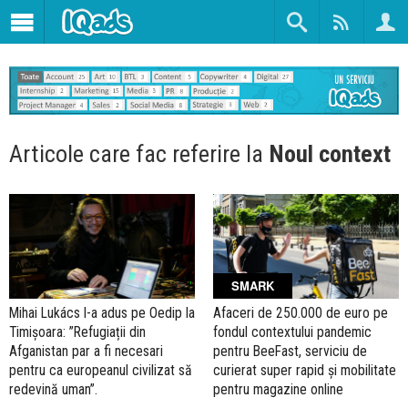
Articole care fac referire la
Noul context
SMARK
Mihai Lukács l-a adus pe Oedip la
Afaceri de 250.000 de euro pe
Timișoara: ”Refugiații din
fondul contextului pandemic
Afganistan par a fi necesari
pentru BeeFast, serviciu de
pentru ca europeanul civilizat să
curierat super rapid și mobilitate
redevină uman”.
pentru magazine online