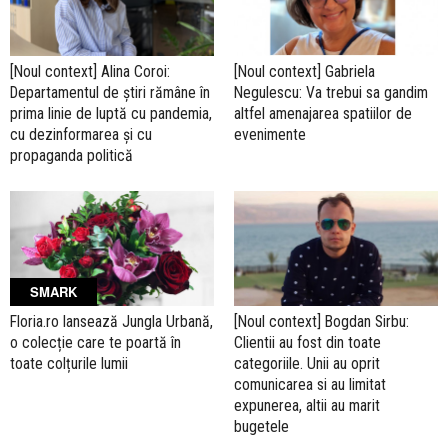
[Noul context] Alina Coroi:
[Noul context] Gabriela
Departamentul de știri rămâne în
Negulescu: Va trebui sa gandim
prima linie de luptă cu pandemia,
altfel amenajarea spatiilor de
cu dezinformarea și cu
evenimente
propaganda politică
SMARK
Floria.ro lansează Jungla Urbană,
[Noul context] Bogdan Sirbu:
o colecție care te poartă în
Clientii au fost din toate
toate colțurile lumii
categoriile. Unii au oprit
comunicarea si au limitat
expunerea, altii au marit
bugetele