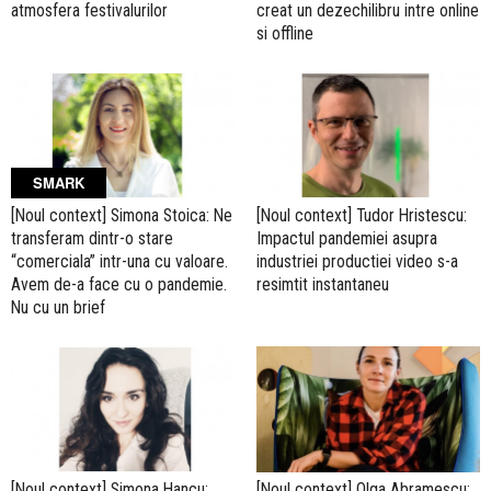
atmosfera festivalurilor
creat un dezechilibru intre online
si offline
SMARK
[Noul context] Simona Stoica: Ne
[Noul context] Tudor Hristescu:
transferam dintr-o stare
Impactul pandemiei asupra
“comerciala” intr-una cu valoare.
industriei productiei video s-a
Avem de-a face cu o pandemie.
resimtit instantaneu
Nu cu un brief
[Noul context] Simona Hancu:
[Noul context] Olga Abramescu: