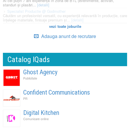
Ai cel puțin 7 ani experiență în zona de BTL (evenimente, activări,
standuri și plasări...
[detalii]
Specialist Productie @ Godmother
Căutăm un profesionist versatil, cu experiență relevantă în producție, care
înțelege materiale, finisaje premium și...
[detalii]
vezi toate joburile
Adauga anunt de recrutare
Catalog IQads
Ghost Agency
Publicitate
Confident Communications
PR
Digital Kitchen
Comunicare online