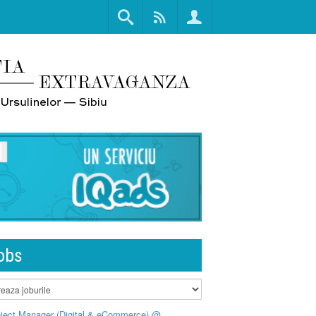
obs
ject Manager (Digital & eCommerce) @