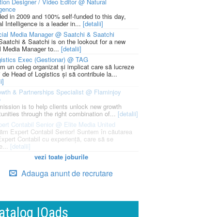
ion Designer / Video Editor @ Natural
igence
ed in 2009 and 100% self-funded to this day,
l Intelligence is a leader in...
[detalii]
cial Media Manager @ Saatchi & Saatchi
Saatchi & Saatchi is on the lookout for a new
l Media Manager to...
[detalii]
istics Exec (Gestionar) @ TAG
m un coleg organizat și implicat care să lucreze
i de Head of Logistics și să contribuie la...
i]
wth & Partnerships Specialist @ Flaminjoy
p
mission is to help clients unlock new growth
unities through the right combination of...
[detalii]
ert Contabil Senior @ Elite Media United
ăm Expert Contabil Senior! Suntem în căutarea
Expert Contabil cu experiență, care să se
e...
[detalii]
vezi toate joburile
Adauga anunt de recrutare
atalog IQads