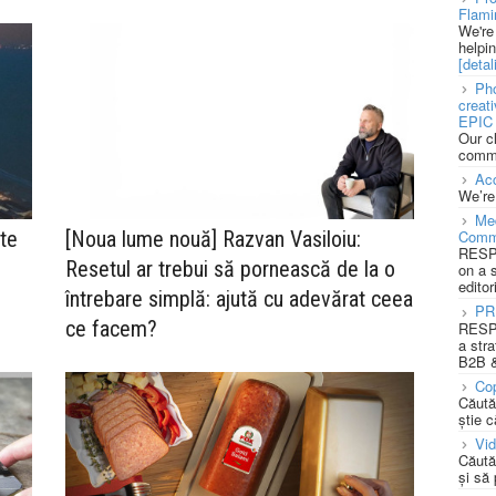
Flami
We're
helpi
[detali
Pho
creat
EPIC 
Our c
commu
Acc
We’re
Med
te
[Noua lume nouă] Razvan Vasiloiu:
Comm
RESPO
Resetul ar trebui să pornească de la o
on a 
editor
întrebare simplă: ajută cu adevărat ceea
PR
ce facem?
RESPO
a stra
B2B &
Cop
Căută
știe c
Vi
Căută
și să