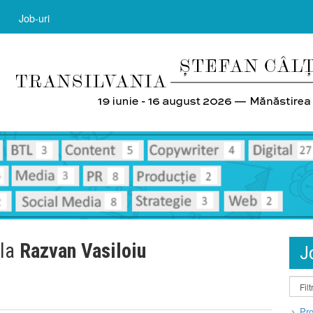
Job-uri
 la
Razvan Vasiloiu
J
Pro