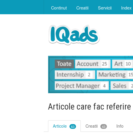
Continut
Creatii
Servicii
Index
Articole care fac referire
Articole
Creatii
Info
63
43