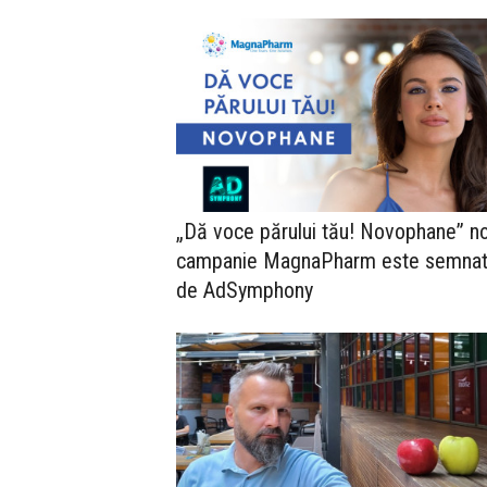
„Dă voce părului tău! Novophane” n
campanie MagnaPharm este semna
de AdSymphony