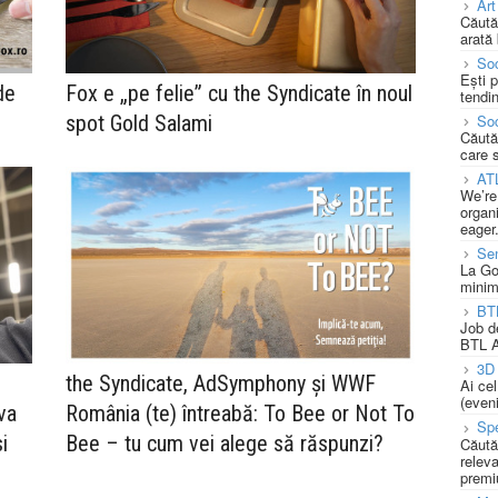
Art
Căută
arată 
Soc
Ești 
de
Fox e „pe felie” cu the Syndicate în noul
tendin
spot Gold Salami
Soc
Căută
care 
AT
We’re
organi
eager
Se
La Go
minim
BT
Job d
BTL A
3D 
the Syndicate, AdSymphony și WWF
Ai ce
(eveni
va
România (te) întreabă: To Bee or Not To
Spe
i
Bee – tu cum vei alege să răspunzi?
Căută
releva
premi