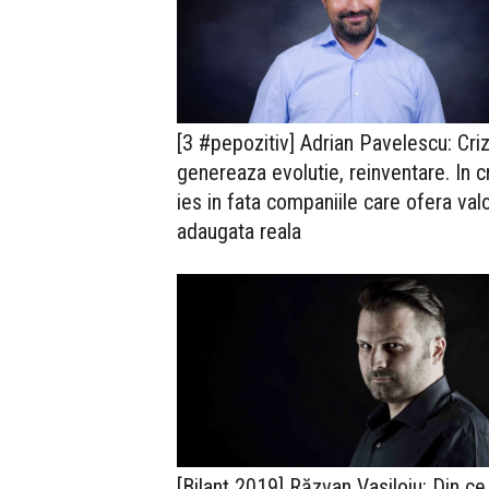
[3 #pepozitiv] Adrian Pavelescu: Cri
genereaza evolutie, reinventare. In c
ies in fata companiile care ofera val
adaugata reala
[Bilanț 2019] Răzvan Vasiloiu: Din ce 