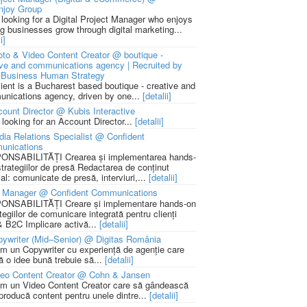
njoy Group
 looking for a Digital Project Manager who enjoys
ng businesses grow through digital marketing...
i]
to & Video Content Creator @ boutique -
ive and communications agency | Recruited by
Business Human Strategy
lient is a Bucharest based boutique - creative and
nications agency, driven by one...
[detalii]
ount Director @ Kubis Interactive
 looking for an Account Director...
[detalii]
ia Relations Specialist @ Confident
unications
NSABILITĂȚI Crearea și implementarea hands-
strategiilor de presă Redactarea de conținut
ial: comunicate de presă, interviuri,...
[detalii]
 Manager @ Confident Communications
NSABILITĂȚI Creare și implementare hands-on
tegiilor de comunicare integrată pentru clienți
 B2C Implicare activă...
[detalii]
ywriter (Mid–Senior) @ Digitas România
m un Copywriter cu experiență de agenție care
ă o idee bună trebuie să...
[detalii]
deo Content Creator @ Cohn & Jansen
m un Video Content Creator care să gândească
 producă content pentru unele dintre...
[detalii]