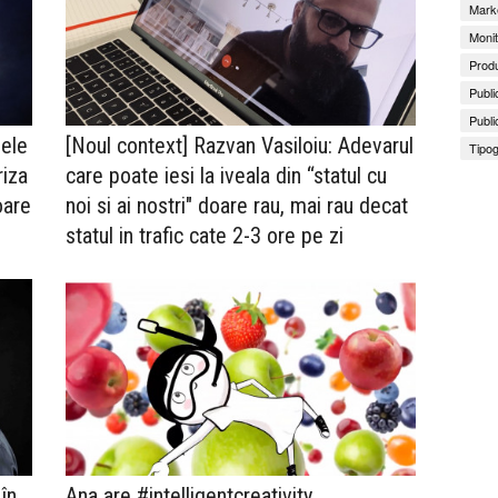
Marke
Monit
Produ
Publi
Publi
zele
[Noul context] Razvan Vasiloiu: Adevarul
Tipog
riza
care poate iesi la iveala din “statul cu
oare
noi si ai nostri" doare rau, mai rau decat
statul in trafic cate 2-3 ore pe zi
în
Ana are #intelligentcreativity