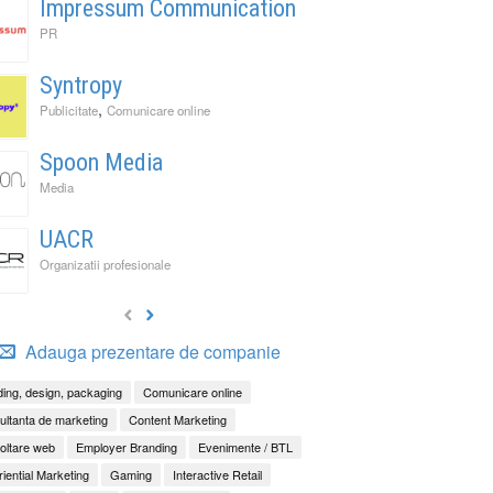
Impressum Communication
PR
Syntropy
,
Publicitate
Comunicare online
Spoon Media
Media
UACR
Organizatii profesionale
Adauga prezentare de companie
ing, design, packaging
Comunicare online
ltanta de marketing
Content Marketing
oltare web
Employer Branding
Evenimente / BTL
iential Marketing
Gaming
Interactive Retail