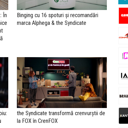
: În
Binging cu 16 spoturi și recomandări
nice
marca Alphega & the Syndicate
nt
ră
oiu:
the Syndicate transformă crenvurștii de
u
la FOX în CrenFOX