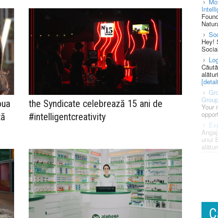
Mot
Intell
Found
Natura
So
Hey! 
Socia
Log
Căută
alătur
[detali
Gro
Grou
oua
the Syndicate celebrează 15 ani de
Your 
opport
tă
#intelligentcreativity
Exp
Angaj
unui 
alătur
C