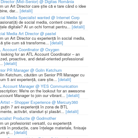
 Director (Mid–Senior) @ Digitas România
m un Art Director care știe că e tare când o idee
bine, dar...
[detalii]
ial Media Specialist wanted @ Internet Corp
pasionat(ă) de social media, content creation și
țele digitale? Ai un ochi format pentru...
[detalii]
ial Media Art Director @ pastel
m un Art Director cu experiență în social media,
să știe cum să transforme...
[detalii]
L Account Coordinator @ Oxygen
 looking for an ATL Account Coordinator – an
zed, proactive, and detail-oriented professional
...
[detalii]
nior PR Manager @ Golin Ketchum
lin Ketchum, căutăm un Senior PR Manager cu
um 5 ani experiență, care știe...
[detalii]
L Account Manager @ YES Communication
escription: We're on the lookout for an awesome
ccount Manager to join our vibrant...
[detalii]
Artist – Shopper Experience @ Mercury360
l puțin 7 ani experiență în zona de BTL
mente, activări, standuri și plasări...
[detalii]
cialist Productie @ Godmother
m un profesionist versatil, cu experiență
ntă în producție, care înțelege materiale, finisaje
um și...
[detalii]