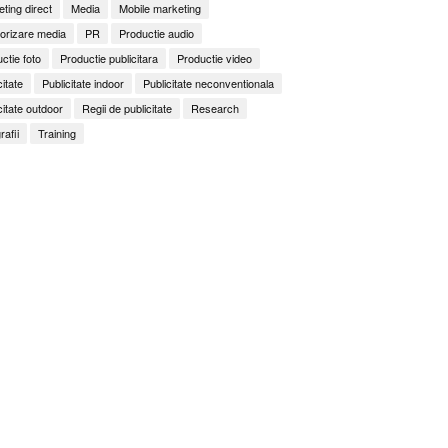
ting direct
Media
Mobile marketing
orizare media
PR
Productie audio
ctie foto
Productie publicitara
Productie video
citate
Publicitate indoor
Publicitate neconventionala
citate outdoor
Regii de publicitate
Research
rafii
Training