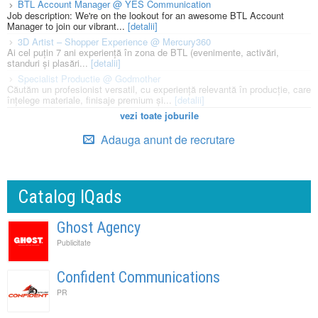
BTL Account Manager @ YES Communication
Job description: We're on the lookout for an awesome BTL Account
Manager to join our vibrant...
[detalii]
3D Artist – Shopper Experience @ Mercury360
Ai cel puțin 7 ani experiență în zona de BTL (evenimente, activări,
standuri și plasări...
[detalii]
Specialist Productie @ Godmother
Căutăm un profesionist versatil, cu experiență relevantă în producție, care
înțelege materiale, finisaje premium și...
[detalii]
vezi toate joburile
Adauga anunt de recrutare
Catalog IQads
Ghost Agency
Publicitate
Confident Communications
PR