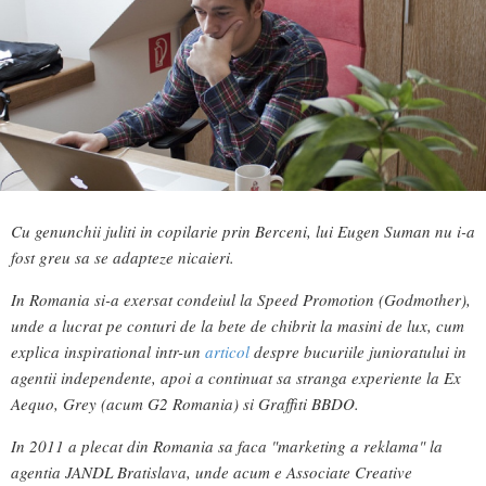
Cu genunchii juliti in copilarie prin Berceni, lui Eugen Suman nu i-a
fost greu sa se adapteze nicaieri.
In Romania si-a exersat condeiul la Speed Promotion (Godmother),
unde a lucrat pe conturi de la bete de chibrit la masini de lux, cum
explica inspirational intr-un
articol
despre bucuriile junioratului in
agentii independente, apoi a continuat sa stranga experiente la Ex
Aequo, Grey (acum G2 Romania) si Graffiti BBDO.
In 2011 a plecat din Romania sa faca "marketing a reklama" la
agentia JANDL Bratislava, unde acum e Associate Creative