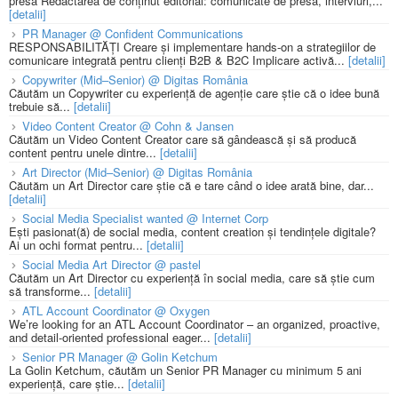
presă Redactarea de conținut editorial: comunicate de presă, interviuri,...
[detalii]
PR Manager @ Confident Communications
RESPONSABILITĂȚI Creare și implementare hands-on a strategiilor de
comunicare integrată pentru clienți B2B & B2C Implicare activă...
[detalii]
Copywriter (Mid–Senior) @ Digitas România
Căutăm un Copywriter cu experiență de agenție care știe că o idee bună
trebuie să...
[detalii]
Video Content Creator @ Cohn & Jansen
Căutăm un Video Content Creator care să gândească și să producă
content pentru unele dintre...
[detalii]
Art Director (Mid–Senior) @ Digitas România
Căutăm un Art Director care știe că e tare când o idee arată bine, dar...
[detalii]
Social Media Specialist wanted @ Internet Corp
Ești pasionat(ă) de social media, content creation și tendințele digitale?
Ai un ochi format pentru...
[detalii]
Social Media Art Director @ pastel
Căutăm un Art Director cu experiență în social media, care să știe cum
să transforme...
[detalii]
ATL Account Coordinator @ Oxygen
We’re looking for an ATL Account Coordinator – an organized, proactive,
and detail-oriented professional eager...
[detalii]
Senior PR Manager @ Golin Ketchum
La Golin Ketchum, căutăm un Senior PR Manager cu minimum 5 ani
experiență, care știe...
[detalii]