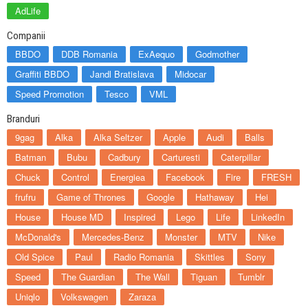
AdLife
Companii
BBDO
DDB Romania
ExAequo
Godmother
Graffiti BBDO
Jandl Bratislava
Midocar
Speed Promotion
Tesco
VML
Branduri
9gag
Alka
Alka Seltzer
Apple
Audi
Balls
Batman
Bubu
Cadbury
Carturesti
Caterpillar
Chuck
Control
Energiea
Facebook
Fire
FRESH
frufru
Game of Thrones
Google
Hathaway
Hei
House
House MD
Inspired
Lego
Life
LinkedIn
McDonald's
Mercedes-Benz
Monster
MTV
Nike
Old Spice
Paul
Radio Romania
Skittles
Sony
Speed
The Guardian
The Wall
Tiguan
Tumblr
Uniqlo
Volkswagen
Zaraza