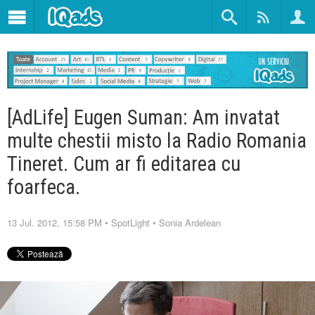
[AdLife] Eugen Suman: Am invatat
multe chestii misto la Radio Romania
Tineret. Cum ar fi editarea cu
foarfeca.
13 Jul. 2012, 15:58 PM
•
SpotLight
•
Sonia Ardelean