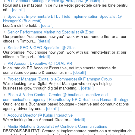
BTL Account Manager Senior @ HexagonX (București)
Rolul ăsta se măsoară în ce nu se vede: proiectele care ies bine pentru
că...
[detalii]
Specialist Implementare BTL / Field Implementation Specialist @
HexagonX (București)
Lucrăm dintr-o hală...
[detalii]
Senior Performance Marketing Specialist @ Zitec
Our promise: You choose how you'll work with us: remote-first or at our
offices in Timpuri...
[detalii]
Senior SEO & GEO Specialist @ Zitec
Our promise: You choose how you'll work with us: remote-first or at our
offices in Timpuri...
[detalii]
PR Account Executive @ TOTAL PR
În calitate de PR Account Executive, vei implementa proiecte de
comunicare corporate & consumer, în...
[detalii]
Project Manager (Digital & eCommerce) @ Flaminjoy Group
We're looking for a Digital Project Manager who enjoys helping
businesses grow through digital marketing...
[detalii]
Photo & Video Content Creator @ boutique - creative and
communications agency | Recruited by EPIC Business Human Strategy
Our client is a Bucharest based boutique - creative and communications
agency, driven by one...
[detalii]
Account Director @ Kubis Interactive
We’re looking for an Account Director...
[detalii]
Media Relations Specialist @ Confident Communications
RESPONSABILITĂȚI Crearea și implementarea hands-on a strategiilor de