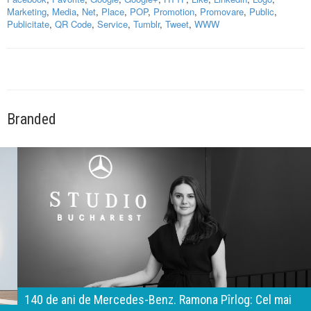
Marketing
,
Media
,
Net
,
Place
,
POP
,
Promotion
,
Promovare
,
Public
,
Publicitate
,
QR Code
,
Service
,
Tumblr
,
Tweet
,
WWW
Branded
140 de ani de Mercedes-Benz. Ramona Pîrlog: Cel mai