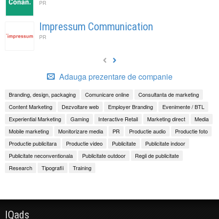
PR
Impressum Communication
PR
Adauga prezentare de companie
Branding, design, packaging
Comunicare online
Consultanta de marketing
Content Marketing
Dezvoltare web
Employer Branding
Evenimente / BTL
Experiential Marketing
Gaming
Interactive Retail
Marketing direct
Media
Mobile marketing
Monitorizare media
PR
Productie audio
Productie foto
Productie publicitara
Productie video
Publicitate
Publicitate indoor
Publicitate neconventionala
Publicitate outdoor
Regii de publicitate
Research
Tipografii
Training
IQads