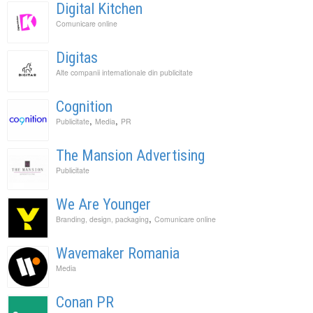
Digital Kitchen
Comunicare online
Digitas
Alte companii internationale din publicitate
Cognition
,
,
Publicitate
Media
PR
The Mansion Advertising
Publicitate
We Are Younger
,
Branding, design, packaging
Comunicare online
Wavemaker Romania
Media
Conan PR