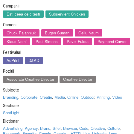
Campanii
Esti ceea ce citesti
Subservient Chicken
Oameni
Chuck Palahniuk
Eugen Suman
Gellu Naum
Klaus Nomi
Paul Simons
Pavel Fuksa
Raymond Carver
Festivaluri
AdPrint
D&AD
Pozitii
Associate Creative Director
Creative Director
Subiecte
Branding
,
Corporate
,
Creatie
,
Media
,
Online
,
Outdoor
,
Printing
,
Video
Sectiune
SpotLight
Dictionar
Advertising
,
Agency
,
Brand
,
Brief
,
Browser
,
Code
,
Creative
,
Culture
,
Facebook
,
Favorite
,
Google
,
Google+
,
HTTP
,
Like
,
Linkedin
,
Logo
,