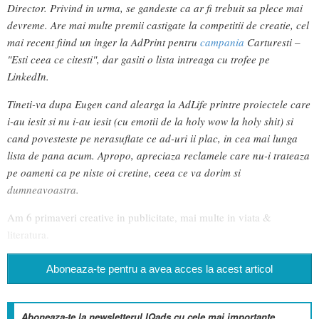
Director. Privind in urma, se gandeste ca ar fi trebuit sa plece mai
devreme. Are mai multe premii castigate la competitii de creatie, cel
mai recent fiind un inger la AdPrint pentru
campania
Carturesti –
"Esti ceea ce citesti", dar gasiti o lista intreaga cu trofee pe
LinkedIn.
Tineti-va dupa Eugen cand alearga la AdLife printre proiectele care
i-au iesit si nu i-au iesit (cu emotii de la holy wow la holy shit) si
cand povesteste pe nerasuflate ce ad-uri ii plac, in cea mai lunga
lista de pana acum. Apropo, apreciaza reclamele care nu-i trateaza
pe oameni ca pe niste oi cretine, ceea ce va dorim si
dumneavoastra.
Am 6 primaveri creative in publicitate, mai multe in viata &
literatura.
Aboneaza-te pentru a avea acces la acest articol
Aboneaza-te la newsletterul IQads cu cele mai importante