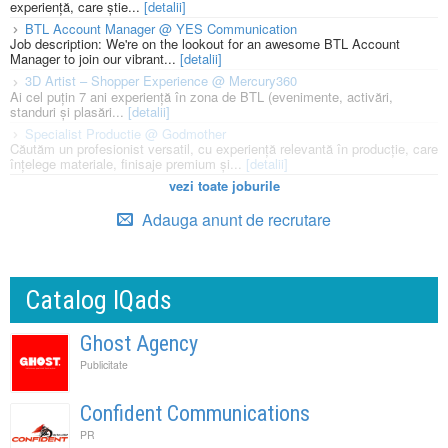
experiență, care știe...
[detalii]
BTL Account Manager @ YES Communication
Job description: We're on the lookout for an awesome BTL Account
Manager to join our vibrant...
[detalii]
3D Artist – Shopper Experience @ Mercury360
Ai cel puțin 7 ani experiență în zona de BTL (evenimente, activări,
standuri și plasări...
[detalii]
Specialist Productie @ Godmother
Căutăm un profesionist versatil, cu experiență relevantă în producție, care
înțelege materiale, finisaje premium și...
[detalii]
vezi toate joburile
Adauga anunt de recrutare
Catalog IQads
Ghost Agency
Publicitate
Confident Communications
PR