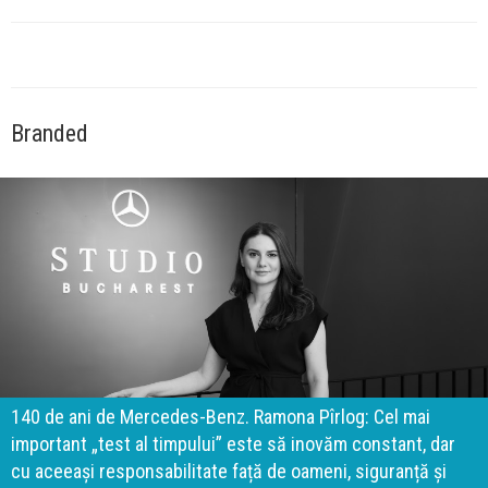
Branded
140 de ani de Mercedes-Benz. Ramona Pîrlog: Cel mai
important „test al timpului” este să inovăm constant, dar
cu aceeași responsabilitate față de oameni, siguranță și