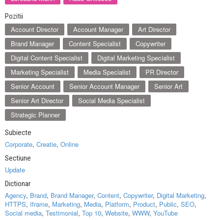
Pozitii
Account Director
Account Manager
Art Director
Brand Manager
Content Specialist
Copywriter
Digital Content Specialist
Digital Marketing Specialist
Marketing Specialist
Media Specialist
PR Director
Senior Account
Senior Account Manager
Senior Art
Senior Art Director
Social Media Specialist
Strategic Planner
Subiecte
Corporate
,
Creatie
,
Online
Sectiune
Update
Dictionar
Agency
,
Brand
,
Brand Manager
,
Content
,
Copywriter
,
Digital Marketing
,
HTTPS
,
Iframe
,
Marketing
,
Media
,
Platform
,
Product
,
Public
,
SEO
,
Social media
,
Testimonial
,
Top 10
,
Website
,
WWW
,
YouTube