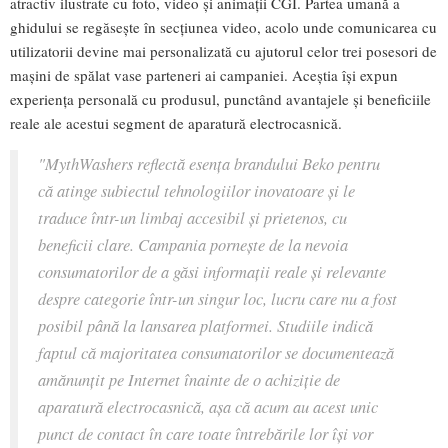
atractiv ilustrate cu foto, video și animații CGI. Partea umană a
ghidului se regăsește în secțiunea video, acolo unde comunicarea cu
utilizatorii devine mai personalizată cu ajutorul celor trei posesori de
mașini de spălat vase parteneri ai campaniei. Aceștia își expun
experiența personală cu produsul, punctând avantajele și beneficiile
reale ale acestui segment de aparatură electrocasnică.
"MythWashers reflectă esența brandului Beko pentru
că atinge subiectul tehnologiilor inovatoare și le
traduce într-un limbaj accesibil și prietenos, cu
beneficii clare. Campania pornește de la nevoia
consumatorilor de a găsi informații reale și relevante
despre categorie într-un singur loc, lucru care nu a fost
posibil până la lansarea platformei. Studiile indică
faptul că majoritatea consumatorilor se documentează
amănunțit pe Internet înainte de o achiziție de
aparatură electrocasnică, așa că acum au acest unic
punct de contact în care toate întrebările lor își vor