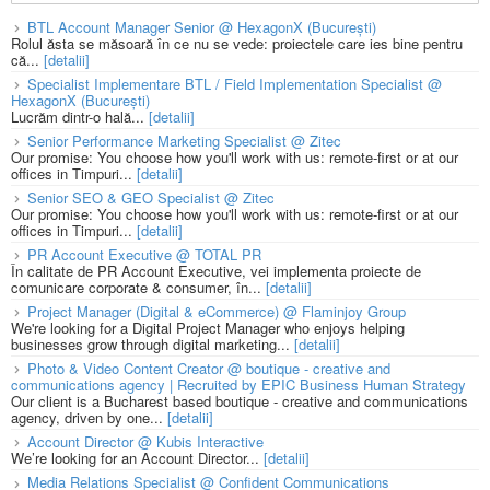
BTL Account Manager Senior @ HexagonX (București)
Rolul ăsta se măsoară în ce nu se vede: proiectele care ies bine pentru
că...
[detalii]
Specialist Implementare BTL / Field Implementation Specialist @
HexagonX (București)
Lucrăm dintr-o hală...
[detalii]
Senior Performance Marketing Specialist @ Zitec
Our promise: You choose how you'll work with us: remote-first or at our
offices in Timpuri...
[detalii]
Senior SEO & GEO Specialist @ Zitec
Our promise: You choose how you'll work with us: remote-first or at our
offices in Timpuri...
[detalii]
PR Account Executive @ TOTAL PR
În calitate de PR Account Executive, vei implementa proiecte de
comunicare corporate & consumer, în...
[detalii]
Project Manager (Digital & eCommerce) @ Flaminjoy Group
We're looking for a Digital Project Manager who enjoys helping
businesses grow through digital marketing...
[detalii]
Photo & Video Content Creator @ boutique - creative and
communications agency | Recruited by EPIC Business Human Strategy
Our client is a Bucharest based boutique - creative and communications
agency, driven by one...
[detalii]
Account Director @ Kubis Interactive
We’re looking for an Account Director...
[detalii]
Media Relations Specialist @ Confident Communications