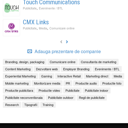
Touch Communications
,
Publicitate
Evenimente / BTL
CMX Links
,
,
Publicitate
Media
Comunicare online
Adauga prezentare de companie
Branding, design, packaging
Comunicare online
Consultanta de marketing
Content Marketing
Dezvoltare web
Employer Branding
Evenimente / BTL
Experiential Marketing
Gaming
Interactive Retail
Marketing direct
Media
Mobile marketing
Monitorizare media
PR
Productie audio
Productie foto
Productie publicitara
Productie video
Publicitate
Publicitate indoor
Publicitate neconventionala
Publicitate outdoor
Regii de publicitate
Research
Tipografii
Training