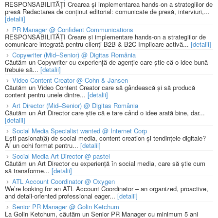
RESPONSABILITĂȚI Crearea și implementarea hands-on a strategiilor de
presă Redactarea de conținut editorial: comunicate de presă, interviuri,...
[detalii]
PR Manager @ Confident Communications
RESPONSABILITĂȚI Creare și implementare hands-on a strategiilor de
comunicare integrată pentru clienți B2B & B2C Implicare activă...
[detalii]
Copywriter (Mid–Senior) @ Digitas România
Căutăm un Copywriter cu experiență de agenție care știe că o idee bună
trebuie să...
[detalii]
Video Content Creator @ Cohn & Jansen
Căutăm un Video Content Creator care să gândească și să producă
content pentru unele dintre...
[detalii]
Art Director (Mid–Senior) @ Digitas România
Căutăm un Art Director care știe că e tare când o idee arată bine, dar...
[detalii]
Social Media Specialist wanted @ Internet Corp
Ești pasionat(ă) de social media, content creation și tendințele digitale?
Ai un ochi format pentru...
[detalii]
Social Media Art Director @ pastel
Căutăm un Art Director cu experiență în social media, care să știe cum
să transforme...
[detalii]
ATL Account Coordinator @ Oxygen
We’re looking for an ATL Account Coordinator – an organized, proactive,
and detail-oriented professional eager...
[detalii]
Senior PR Manager @ Golin Ketchum
La Golin Ketchum, căutăm un Senior PR Manager cu minimum 5 ani