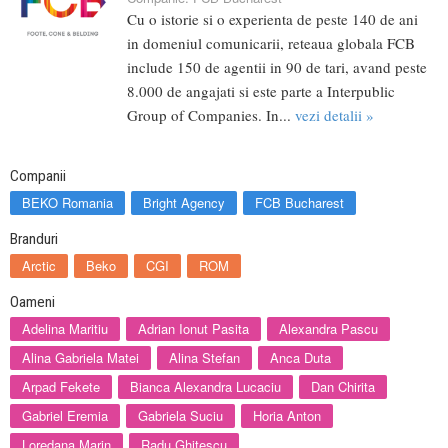
Cu o istorie si o experienta de peste 140 de ani
in domeniul comunicarii, reteaua globala FCB
include 150 de agentii in 90 de tari, avand peste
8.000 de angajati si este parte a Interpublic
Group of Companies. In...
vezi detalii »
Companii
BEKO Romania
Bright Agency
FCB Bucharest
Branduri
Arctic
Beko
CGI
ROM
Oameni
Adelina Maritiu
Adrian Ionut Pasita
Alexandra Pascu
Alina Gabriela Matei
Alina Stefan
Anca Duta
Arpad Fekete
Bianca Alexandra Lucaciu
Dan Chirita
Gabriel Eremia
Gabriela Suciu
Horia Anton
Loredana Marin
Radu Ghitescu