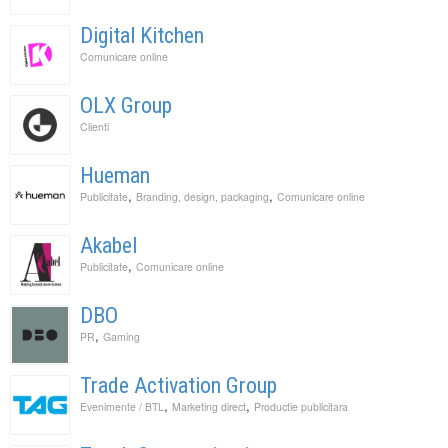
Digital Kitchen
Comunicare online
OLX Group
Clienti
Hueman
,
,
Publicitate
Branding, design, packaging
Comunicare online
Akabel
,
Publicitate
Comunicare online
DBO
,
PR
Gaming
Trade Activation Group
,
,
Evenimente / BTL
Marketing direct
Productie publicitara