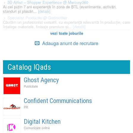
3D Artist – Shopper Experience @ Mercury360
Ai cel puțin 7 ani experiență în zona de BTL (evenimente, activări,
standuri și plasări...
[detalii]
Specialist Productie @ Godmother
Căutăm un profesionist versatil, cu experiență relevantă în producție, care
înțelege materiale, finisaje premium și...
[detalii]
vezi toate joburile
Adauga anunt de recrutare
Catalog IQads
Ghost Agency
Publicitate
Confident Communications
PR
Digital Kitchen
Comunicare online