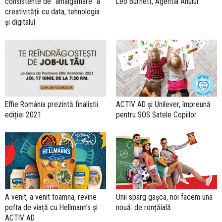
consistente de “amalgamare” a
Leo Burnett, Agentia Anului
creativității cu data, tehnologia
și digitalul
ACTIV AD și Unilever, împreună
Effie România prezintă finaliștii
pentru SOS Satele Copiilor
ediției 2021
A venit, a venit toamna, revine
Unii sparg gașca, noi facem una
pofta de viață cu Hellmann's și
nouă: de ronțăială
ACTIV AD