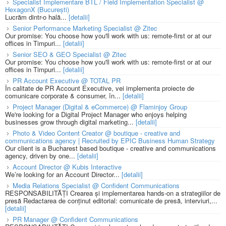
Specialist Implementare BTL / Field Implementation Specialist @
HexagonX (București)
Lucrăm dintr-o hală...
[detalii]
Senior Performance Marketing Specialist @ Zitec
Our promise: You choose how you'll work with us: remote-first or at our
offices in Timpuri...
[detalii]
Senior SEO & GEO Specialist @ Zitec
Our promise: You choose how you'll work with us: remote-first or at our
offices in Timpuri...
[detalii]
PR Account Executive @ TOTAL PR
În calitate de PR Account Executive, vei implementa proiecte de
comunicare corporate & consumer, în...
[detalii]
Project Manager (Digital & eCommerce) @ Flaminjoy Group
We're looking for a Digital Project Manager who enjoys helping
businesses grow through digital marketing...
[detalii]
Photo & Video Content Creator @ boutique - creative and
communications agency | Recruited by EPIC Business Human Strategy
Our client is a Bucharest based boutique - creative and communications
agency, driven by one...
[detalii]
Account Director @ Kubis Interactive
We’re looking for an Account Director...
[detalii]
Media Relations Specialist @ Confident Communications
RESPONSABILITĂȚI Crearea și implementarea hands-on a strategiilor de
presă Redactarea de conținut editorial: comunicate de presă, interviuri,...
[detalii]
PR Manager @ Confident Communications