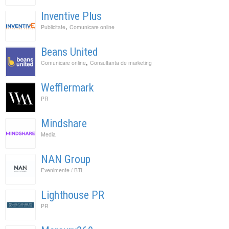
Inventive Plus
,
Publicitate
Comunicare online
Beans United
,
Comunicare online
Consultanta de marketing
Wefflermark
PR
Mindshare
Media
NAN Group
Evenimente / BTL
Lighthouse PR
PR