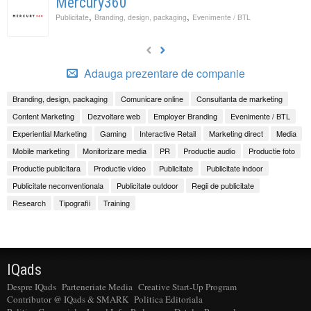
Mercury360
,
,
Publicitate
Branding, design, packaging
Evenimente / BTL
Adauga prezentare de companie
Branding, design, packaging
Comunicare online
Consultanta de marketing
Content Marketing
Dezvoltare web
Employer Branding
Evenimente / BTL
Experiential Marketing
Gaming
Interactive Retail
Marketing direct
Media
Mobile marketing
Monitorizare media
PR
Productie audio
Productie foto
Productie publicitara
Productie video
Publicitate
Publicitate indoor
Publicitate neconventionala
Publicitate outdoor
Regii de publicitate
Research
Tipografii
Training
IQads
Despre IQads
Parteneriate Media
Creative Start-Up Program
Contributor @ IQads & SMARK
Politica Editoriala