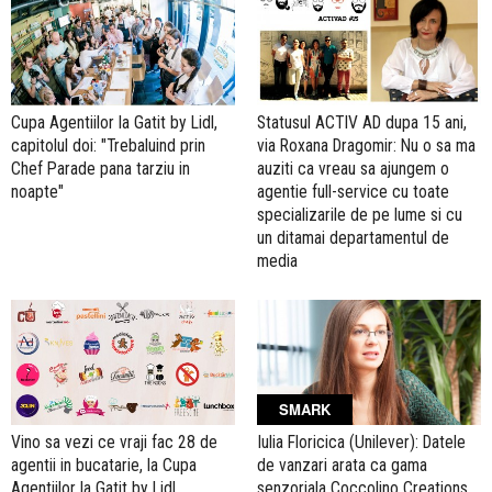
Cupa Agentiilor la Gatit by Lidl,
Statusul ACTIV AD dupa 15 ani,
capitolul doi: "Trebaluind prin
via Roxana Dragomir: Nu o sa ma
Chef Parade pana tarziu in
auziti ca vreau sa ajungem o
noapte"
agentie full-service cu toate
specializarile de pe lume si cu
un ditamai departamentul de
media
SMARK
Vino sa vezi ce vraji fac 28 de
Iulia Floricica (Unilever): Datele
agentii in bucatarie, la Cupa
de vanzari arata ca gama
Agentiilor la Gatit by Lidl
senzoriala Coccolino Creations