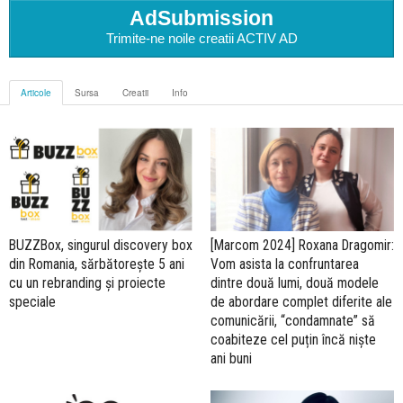
AdSubmission
Trimite-ne noile creatii ACTIV AD
Articole
Sursa
Creatii
Info
BUZZBox, singurul discovery box
[Marcom 2024] Roxana Dragomir:
din Romania, sărbătorește 5 ani
Vom asista la confruntarea
cu un rebranding și proiecte
dintre două lumi, două modele
speciale
de abordare complet diferite ale
comunicării, “condamnate” să
coabiteze cel puțin încă niște
ani buni