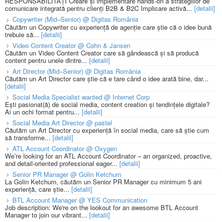
RESPONSABILITĂȚI Creare și implementare hands-on a strategiilor de
comunicare integrată pentru clienți B2B & B2C Implicare activă...
[detalii]
Copywriter (Mid–Senior) @ Digitas România
Căutăm un Copywriter cu experiență de agenție care știe că o idee bună
trebuie să...
[detalii]
Video Content Creator @ Cohn & Jansen
Căutăm un Video Content Creator care să gândească și să producă
content pentru unele dintre...
[detalii]
Art Director (Mid–Senior) @ Digitas România
Căutăm un Art Director care știe că e tare când o idee arată bine, dar...
[detalii]
Social Media Specialist wanted @ Internet Corp
Ești pasionat(ă) de social media, content creation și tendințele digitale?
Ai un ochi format pentru...
[detalii]
Social Media Art Director @ pastel
Căutăm un Art Director cu experiență în social media, care să știe cum
să transforme...
[detalii]
ATL Account Coordinator @ Oxygen
We’re looking for an ATL Account Coordinator – an organized, proactive,
and detail-oriented professional eager...
[detalii]
Senior PR Manager @ Golin Ketchum
La Golin Ketchum, căutăm un Senior PR Manager cu minimum 5 ani
experiență, care știe...
[detalii]
BTL Account Manager @ YES Communication
Job description: We're on the lookout for an awesome BTL Account
Manager to join our vibrant...
[detalii]