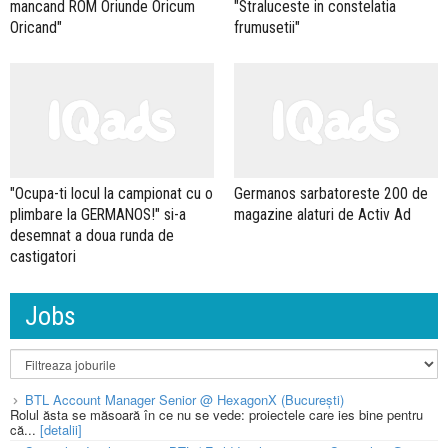
mancand ROM Oriunde Oricum
"Straluceste in constelatia
Oricand"
frumusetii"
"Ocupa-ti locul la campionat cu o
Germanos sarbatoreste 200 de
plimbare la GERMANOS!" si-a
magazine alaturi de Activ Ad
desemnat a doua runda de
castigatori
Jobs
BTL Account Manager Senior @ HexagonX (București)
Rolul ăsta se măsoară în ce nu se vede: proiectele care ies bine pentru
că...
[detalii]