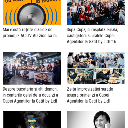
Mai există rețete clasice de
Dupa Cupa, si rasplata. Finala,
promoții? ACTIV AD zice că nu
castigatorii si uralele Cupei
Agentiilor la Gatit by Lidl '16
Despre bucatarie si alti demoni,
Zeita Improvizatiei surade
in cantarile celei de-a doua zi a
asupra primei zi a Cupei
Cupei Agentiilor la Gatit by Lidl
Agentiilor la Gatit by Lidl