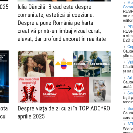
Med
2025
Iulia Dăncilă: Bread este despre
Comm
RESPO
comunitate, estetică și coeziune.
on a 
editor
Despre a pune România pe harta
PR
creativă printr-un limbaj vizual curat,
RESPO
a stra
elevat, dar profund ancorat în realitate
B2B &
Cop
Căută
știe c
Vi
Căută
și să
Art
Căută
arată 
Soc
Ești 
tendin
yota
Despre viața de zi cu zi în TOP ADC*RO
Soc
Căută
cul
aprilie 2025
care 
AT
We’re
organi