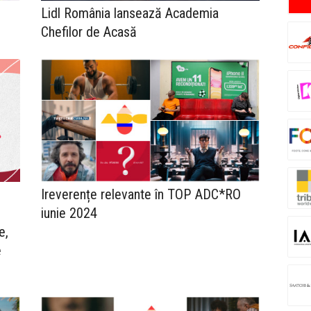
Lidl România lansează Academia
Chefilor de Acasă
Ireverențe relevante în TOP ADC*RO
iunie 2024
e,
e