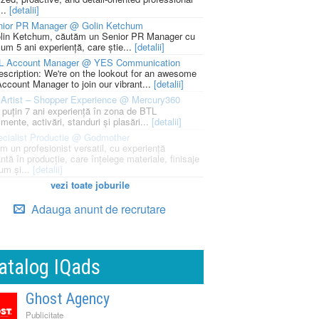
...
[detalii]
nior PR Manager @ Golin Ketchum
lin Ketchum, căutăm un Senior PR Manager cu
um 5 ani experiență, care știe...
[detalii]
L Account Manager @ YES Communication
escription: We're on the lookout for an awesome
ccount Manager to join our vibrant...
[detalii]
Artist – Shopper Experience @ Mercury360
l puțin 7 ani experiență în zona de BTL
mente, activări, standuri și plasări...
[detalii]
cialist Productie @ Godmother
m un profesionist versatil, cu experiență
ntă în producție, care înțelege materiale, finisaje
um și...
[detalii]
vezi toate joburile
Adauga anunt de recrutare
atalog IQads
Ghost Agency
Publicitate