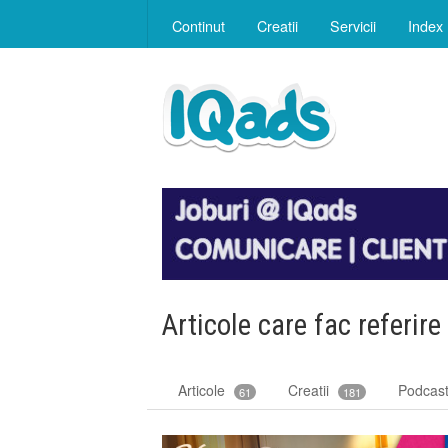
Continut
Creatii
Servicii
Index
Articole care fac referire
Articole
Creatii
Podcas
61
181