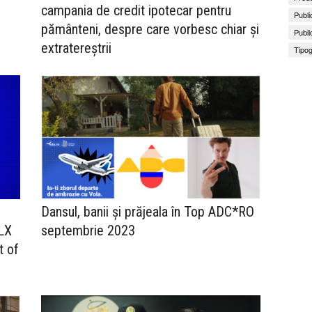
campania de credit ipotecar pentru
Publi
pământeni, despre care vorbesc chiar și
Publi
extratereștrii
Tipog
Dansul, banii și prăjeala în Top ADC*RO
OLX
septembrie 2023
t of