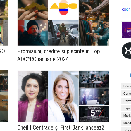
*RO
Promisiuni, credite si placinte in Top
ADC*RO ianuarie 2024
Brand
Consu
Dezv
Exper
Marke
Monit
Cheil | Centrade și First Bank lansează
Produ