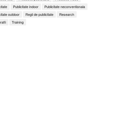
citate
Publicitate indoor
Publicitate neconventionala
citate outdoor
Regii de publicitate
Research
rafii
Training