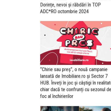
Dorințe, nevoi și răbdări în TOP
ADC*RO octombrie 2024
“Chirie sau preș”, o nouă campanie
lansată de Imobiliare.ro și Sector 7
HUB. Înveți în joc și câștigi în realitat
chiar dacă te confrunți cu sezonul d
foc al închirierilor