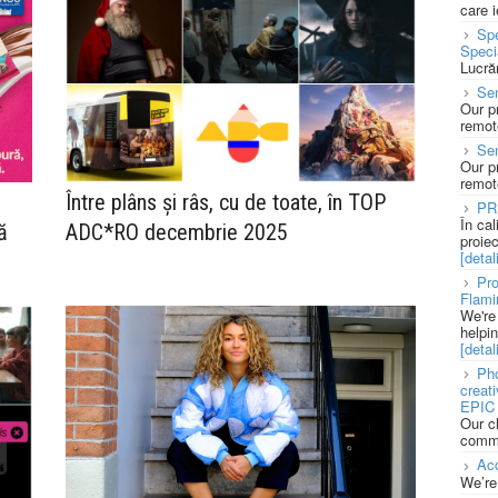
care 
Spe
Speci
Lucră
Sen
Our p
remote
Se
Our p
remote
Între plâns și râs, cu de toate, în TOP
PR
În ca
ă
ADC*RO decembrie 2025
proie
[detali
Pro
Flami
We're
helpi
[detali
Pho
creat
EPIC 
Our c
commu
Acc
We’re