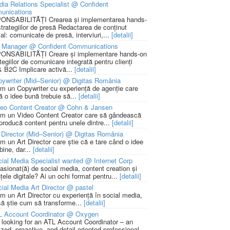
ia Relations Specialist @ Confident
unications
NSABILITĂȚI Crearea și implementarea hands-
strategiilor de presă Redactarea de conținut
ial: comunicate de presă, interviuri,...
[detalii]
 Manager @ Confident Communications
NSABILITĂȚI Creare și implementare hands-on
tegiilor de comunicare integrată pentru clienți
 B2C Implicare activă...
[detalii]
ywriter (Mid–Senior) @ Digitas România
m un Copywriter cu experiență de agenție care
ă o idee bună trebuie să...
[detalii]
deo Content Creator @ Cohn & Jansen
m un Video Content Creator care să gândească
 producă content pentru unele dintre...
[detalii]
 Director (Mid–Senior) @ Digitas România
m un Art Director care știe că e tare când o idee
bine, dar...
[detalii]
ial Media Specialist wanted @ Internet Corp
pasionat(ă) de social media, content creation și
țele digitale? Ai un ochi format pentru...
[detalii]
ial Media Art Director @ pastel
m un Art Director cu experiență în social media,
să știe cum să transforme...
[detalii]
L Account Coordinator @ Oxygen
 looking for an ATL Account Coordinator – an
zed, proactive, and detail-oriented professional