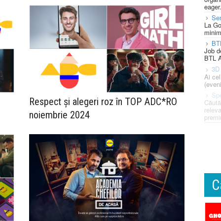
eager
Se
La Go
minim
BT
Job d
BTL A
3D 
Ai ce
(eveni
Spe
Respect și alegeri roz în TOP ADC*RO
Căută
releva
noiembrie 2024
premi
C