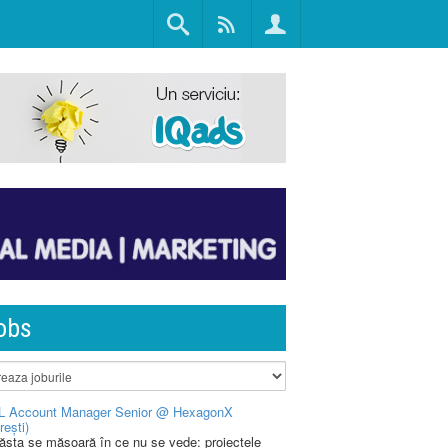
obs
L Account Manager Senior @ HexagonX
rești)
 ăsta se măsoară în ce nu se vede: proiectele