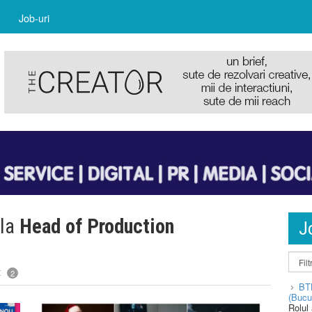
Job-uri
 la
Head of Production
J
t
2
BT
(Bucu
Rolul