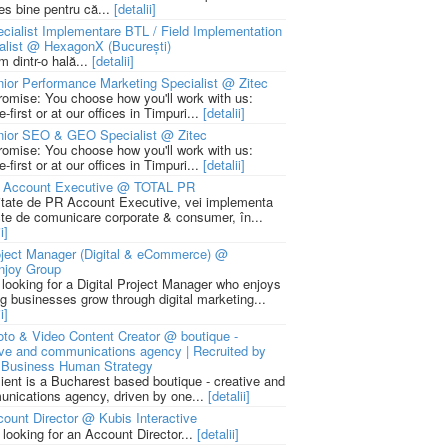
ies bine pentru că...
[detalii]
cialist Implementare BTL / Field Implementation
alist @ HexagonX (București)
m dintr-o hală...
[detalii]
ior Performance Marketing Specialist @ Zitec
romise: You choose how you'll work with us:
-first or at our offices in Timpuri...
[detalii]
nior SEO & GEO Specialist @ Zitec
romise: You choose how you'll work with us:
-first or at our offices in Timpuri...
[detalii]
 Account Executive @ TOTAL PR
litate de PR Account Executive, vei implementa
cte de comunicare corporate & consumer, în...
i]
ject Manager (Digital & eCommerce) @
njoy Group
 looking for a Digital Project Manager who enjoys
ng businesses grow through digital marketing...
i]
to & Video Content Creator @ boutique -
ive and communications agency | Recruited by
Business Human Strategy
lient is a Bucharest based boutique - creative and
nications agency, driven by one...
[detalii]
ount Director @ Kubis Interactive
 looking for an Account Director...
[detalii]