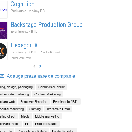
Cognition
,
,
Publicitate
Media
PR
Backstage Production Group
Evenimente / BTL
Hexagon X
,
,
Evenimente / BTL
Productie audio
Productie foto
Adauga prezentare de companie
ing, design, packaging
Comunicare online
ltanta de marketing
Content Marketing
oltare web
Employer Branding
Evenimente / BTL
iential Marketing
Gaming
Interactive Retail
ting direct
Media
Mobile marketing
orizare media
PR
Productie audio
ctie foto
Productie publicitara
Productie video