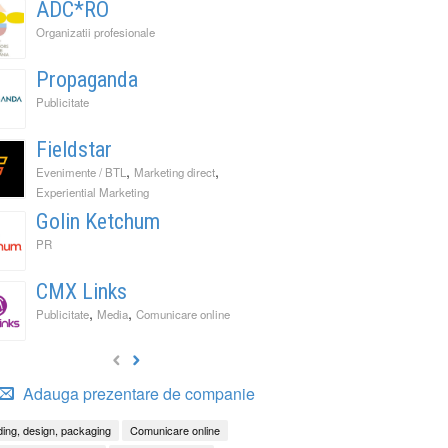
ADC*RO
Organizatii profesionale
Propaganda
Publicitate
Fieldstar
,
,
Evenimente / BTL
Marketing direct
Experiential Marketing
Golin Ketchum
PR
CMX Links
,
,
Publicitate
Media
Comunicare online
Adauga prezentare de companie
ing, design, packaging
Comunicare online