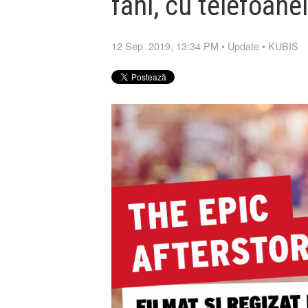
fani, cu telefoanel
12 Sep. 2019, 13:34 PM
•
Update
•
KUBIS