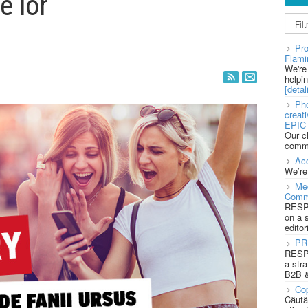
e lor
Pro
Flami
We're
helpi
[detali
Pho
creat
EPIC 
Our c
commu
Acc
We’re
Med
Comm
RESPO
on a 
editor
PR
RESPO
a stra
B2B &
Cop
Căută