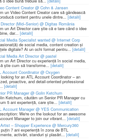
ă o idee bună trebuie să...
[detalii]
deo Content Creator @ Cohn & Jansen
m un Video Content Creator care să gândească
 producă content pentru unele dintre...
[detalii]
 Director (Mid–Senior) @ Digitas România
m un Art Director care știe că e tare când o idee
bine, dar...
[detalii]
ial Media Specialist wanted @ Internet Corp
pasionat(ă) de social media, content creation și
țele digitale? Ai un ochi format pentru...
[detalii]
ial Media Art Director @ pastel
m un Art Director cu experiență în social media,
să știe cum să transforme...
[detalii]
L Account Coordinator @ Oxygen
 looking for an ATL Account Coordinator – an
zed, proactive, and detail-oriented professional
...
[detalii]
nior PR Manager @ Golin Ketchum
lin Ketchum, căutăm un Senior PR Manager cu
um 5 ani experiență, care știe...
[detalii]
L Account Manager @ YES Communication
escription: We're on the lookout for an awesome
ccount Manager to join our vibrant...
[detalii]
Artist – Shopper Experience @ Mercury360
l puțin 7 ani experiență în zona de BTL
mente, activări, standuri și plasări...
[detalii]