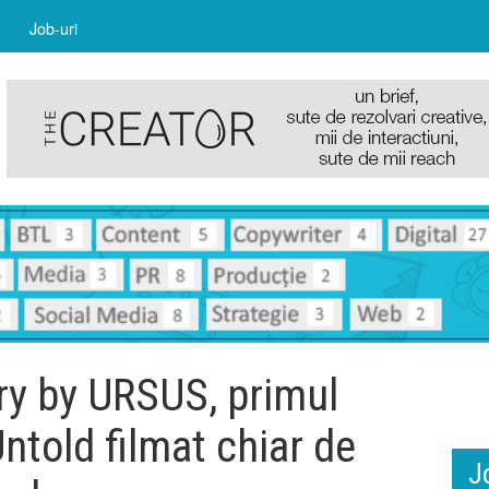
Job-uri
ry by URSUS, primul
ntold filmat chiar de
J