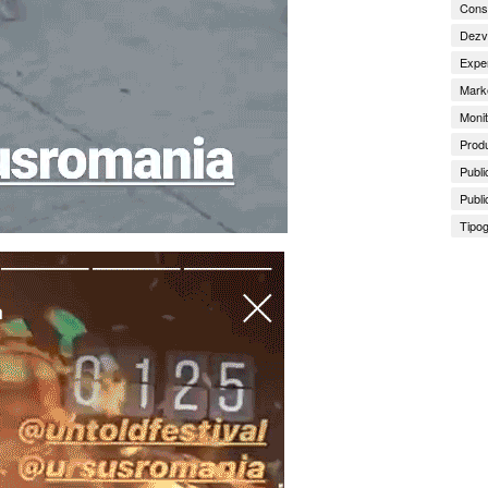
Consu
Dezv
Exper
Marke
Monit
Produ
Publi
Publi
Tipog