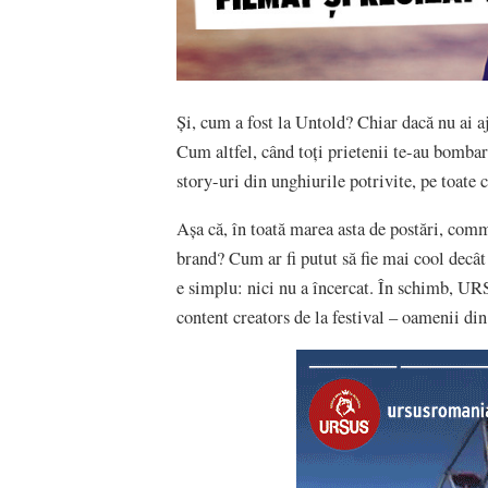
Și, cum a fost la Untold? Chiar dacă nu ai aj
Cum altfel, când toți prietenii te-au bomba
story-uri din unghiurile potrivite, pe toate c
Așa că, în toată marea asta de postări, comme
brand? Cum ar fi putut să fie mai cool decât 
e simplu: nici nu a încercat. În schimb, UR
content creators de la festival – oamenii din