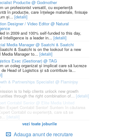
cialist Productie @ Godmother
m un profesionist versatil, cu experiență
ntă în producție, care înțelege materiale, finisaje
um și...
[detalii]
ion Designer / Video Editor @ Natural
igence
ed in 2009 and 100% self-funded to this day,
l Intelligence is a leader in...
[detalii]
cial Media Manager @ Saatchi & Saatchi
Saatchi & Saatchi is on the lookout for a new
l Media Manager to...
[detalii]
istics Exec (Gestionar) @ TAG
m un coleg organizat și implicat care să lucreze
i de Head of Logistics și să contribuie la...
i]
wth & Partnerships Specialist @ Flaminjoy
p
mission is to help clients unlock new growth
unities through the right combination of...
[detalii]
ert Contabil Senior @ Elite Media United
ăm Expert Contabil Senior! Suntem în căutarea
Expert Contabil cu experiență, care să se
e...
[detalii]
vezi toate joburile
Adauga anunt de recrutare