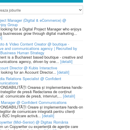
ject Manager (Digital & eCommerce) @
njoy Group
 looking for a Digital Project Manager who enjoys
ng businesses grow through digital marketing...
i]
to & Video Content Creator @ boutique -
ive and communications agency | Recruited by
Business Human Strategy
lient is a Bucharest based boutique - creative and
nications agency, driven by one...
[detalii]
ount Director @ Kubis Interactive
 looking for an Account Director...
[detalii]
ia Relations Specialist @ Confident
unications
NSABILITĂȚI Crearea și implementarea hands-
strategiilor de presă Redactarea de conținut
ial: comunicate de presă, interviuri,...
[detalii]
 Manager @ Confident Communications
NSABILITĂȚI Creare și implementare hands-on
tegiilor de comunicare integrată pentru clienți
 B2C Implicare activă...
[detalii]
ywriter (Mid–Senior) @ Digitas România
m un Copywriter cu experiență de agenție care