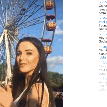
Spe
Căută
releva
premi
Mot
Intell
Found
Natura
So
Hey! 
Socia
Log
Căută
alătur
[detali
Gro
Grou
Your 
opport
Exp
Angaj
unui 
alătur