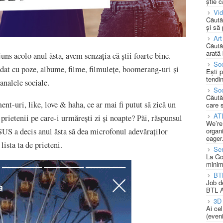
știe c
Vi
Căută
și să
Art
Căută
arată 
uns acolo anul ăsta, avem senzația că știi foarte bine.
Soc
rdat cu poze, albume, filme, filmulețe, boomerang-uri și
Ești 
tendin
analele sociale.
Soc
Căută
nt-uri, like, love & haha, ce ar mai fi putut să zică un
care 
AT
prietenii pe care-i urmărești zi și noapte? Păi, răspunsul
We’re
SUS a decis anul ăsta să dea microfonul adevăraților
organi
eager
 lista ta de prieteni.
Se
La Go
minim
BT
Job d
BTL A
3D 
Ai ce
(eveni