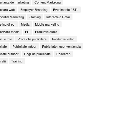
ltanta de marketing
Content Marketing
oltare web
Employer Branding
Evenimente / BTL
iential Marketing
Gaming
Interactive Retail
ting direct
Media
Mobile marketing
orizare media
PR
Productie audio
ctie foto
Productie publicitara
Productie video
citate
Publicitate indoor
Publicitate neconventionala
citate outdoor
Regii de publicitate
Research
rafii
Training