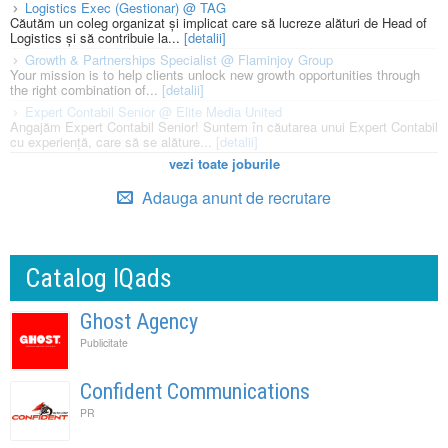
Logistics Exec (Gestionar) @ TAG
Căutăm un coleg organizat și implicat care să lucreze alături de Head of
Logistics și să contribuie la...
[detalii]
Growth & Partnerships Specialist @ Flaminjoy Group
Your mission is to help clients unlock new growth opportunities through
the right combination of...
[detalii]
Expert Contabil Senior @ Elite Media United
Angajăm Expert Contabil Senior! Suntem în căutarea unui Expert Contabil
cu experiență, care să se alăture...
[detalii]
vezi toate joburile
Adauga anunt de recrutare
Catalog IQads
Ghost Agency
Publicitate
Confident Communications
PR