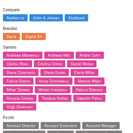
Companii
Atelieru.ro
Cohn & Jansen
Studioset
Branduri
Dacia
Digital Art
Oameni
Andreea Mateescu
Andreea Milu
Andrei Cohn
Clarisa Rosu
Cristina Onica
Daniel Moisa
Diana Crasmariu
Diana Gurau
Elena Mitan
Felicia Stoica
Ilinca Dumitrescu
Marcos Mijan
Mihai Tanase
Miriam Ivanescu
Raluca Diaconu
Roxana Cristea
Teodora Stefan
Valentin Petcu
Virgil Ghelmeci
Pozitii
Account Director
Account Executive
Account Manager