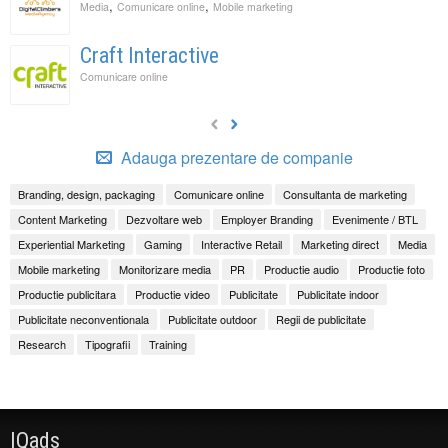
,
,
Media
Comunicare online
Mobile marketing
Craft Interactive
Comunicare online
Adauga prezentare de companie
Branding, design, packaging
Comunicare online
Consultanta de marketing
Content Marketing
Dezvoltare web
Employer Branding
Evenimente / BTL
Experiential Marketing
Gaming
Interactive Retail
Marketing direct
Media
Mobile marketing
Monitorizare media
PR
Productie audio
Productie foto
Productie publicitara
Productie video
Publicitate
Publicitate indoor
Publicitate neconventionala
Publicitate outdoor
Regii de publicitate
Research
Tipografii
Training
IQads