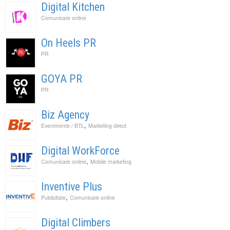
Digital Kitchen
Comunicare online
On Heels PR
PR
GOYA PR
PR
Biz Agency
,
Evenimente / BTL
Marketing direct
Digital WorkForce
,
Comunicare online
Mobile marketing
Inventive Plus
,
Publicitate
Comunicare online
Digital Climbers