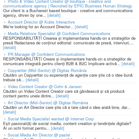
Photo & Video Content Creator @ boutique - creative and
communications agency | Recruited by EPIC Business Human Strategy
Our client is a Bucharest based boutique - creative and communications
agency, driven by one...
[detalii]
Account Director @ Kubis Interactive
We’re looking for an Account Director...
[detalii]
Media Relations Specialist @ Confident Communications
RESPONSABILITĂȚI Crearea și implementarea hands-on a strategiilor de
presă Redactarea de conținut editorial: comunicate de presă, interviuri,...
[detalii]
PR Manager @ Confident Communications
RESPONSABILITĂȚI Creare și implementare hands-on a strategiilor de
comunicare integrată pentru clienți B2B & B2C Implicare activă...
[detalii]
Copywriter (Mid–Senior) @ Digitas România
Căutăm un Copywriter cu experiență de agenție care știe că o idee bună
trebuie să...
[detalii]
Video Content Creator @ Cohn & Jansen
Căutăm un Video Content Creator care să gândească și să producă
content pentru unele dintre...
[detalii]
Art Director (Mid–Senior) @ Digitas România
Căutăm un Art Director care știe că e tare când o idee arată bine, dar...
[detalii]
Social Media Specialist wanted @ Internet Corp
Ești pasionat(ă) de social media, content creation și tendințele digitale?
Ai un ochi format pentru...
[detalii]
Social Media Art Director @ pastel