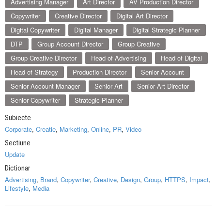
Advertising Manager
Art Director
AV Production Director
Copywriter
Creative Director
Digital Art Director
Digital Copywriter
Digital Manager
Digital Strategic Planner
DTP
Group Account Director
Group Creative
Group Creative Director
Head of Advertising
Head of Digital
Head of Strategy
Production Director
Senior Account
Senior Account Manager
Senior Art
Senior Art Director
Senior Copywriter
Strategic Planner
Subiecte
Corporate
,
Creatie
,
Marketing
,
Online
,
PR
,
Video
Sectiune
Update
Dictionar
Advertising
,
Brand
,
Copywriter
,
Creative
,
Design
,
Group
,
HTTPS
,
Impact
,
Lifestyle
,
Media