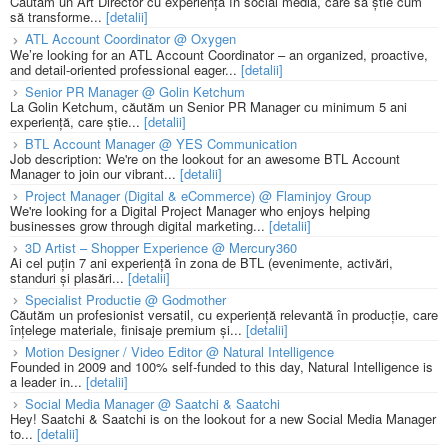
Căutăm un Art Director cu experiență în social media, care să știe cum
să transforme...
[detalii]
ATL Account Coordinator @ Oxygen
We’re looking for an ATL Account Coordinator – an organized, proactive,
and detail-oriented professional eager...
[detalii]
Senior PR Manager @ Golin Ketchum
La Golin Ketchum, căutăm un Senior PR Manager cu minimum 5 ani
experiență, care știe...
[detalii]
BTL Account Manager @ YES Communication
Job description: We're on the lookout for an awesome BTL Account
Manager to join our vibrant...
[detalii]
Project Manager (Digital & eCommerce) @ Flaminjoy Group
We're looking for a Digital Project Manager who enjoys helping
businesses grow through digital marketing...
[detalii]
3D Artist – Shopper Experience @ Mercury360
Ai cel puțin 7 ani experiență în zona de BTL (evenimente, activări,
standuri și plasări...
[detalii]
Specialist Productie @ Godmother
Căutăm un profesionist versatil, cu experiență relevantă în producție, care
înțelege materiale, finisaje premium și...
[detalii]
Motion Designer / Video Editor @ Natural Intelligence
Founded in 2009 and 100% self-funded to this day, Natural Intelligence is
a leader in...
[detalii]
Social Media Manager @ Saatchi & Saatchi
Hey! Saatchi & Saatchi is on the lookout for a new Social Media Manager
to...
[detalii]