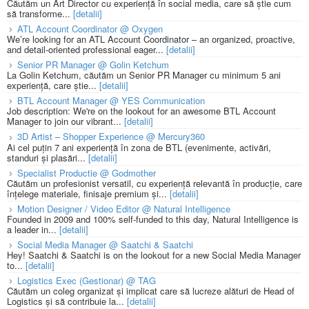
Căutăm un Art Director cu experiență în social media, care să știe cum
să transforme...
[detalii]
ATL Account Coordinator @ Oxygen
We’re looking for an ATL Account Coordinator – an organized, proactive,
and detail-oriented professional eager...
[detalii]
Senior PR Manager @ Golin Ketchum
La Golin Ketchum, căutăm un Senior PR Manager cu minimum 5 ani
experiență, care știe...
[detalii]
BTL Account Manager @ YES Communication
Job description: We're on the lookout for an awesome BTL Account
Manager to join our vibrant...
[detalii]
3D Artist – Shopper Experience @ Mercury360
Ai cel puțin 7 ani experiență în zona de BTL (evenimente, activări,
standuri și plasări...
[detalii]
Specialist Productie @ Godmother
Căutăm un profesionist versatil, cu experiență relevantă în producție, care
înțelege materiale, finisaje premium și...
[detalii]
Motion Designer / Video Editor @ Natural Intelligence
Founded in 2009 and 100% self-funded to this day, Natural Intelligence is
a leader in...
[detalii]
Social Media Manager @ Saatchi & Saatchi
Hey! Saatchi & Saatchi is on the lookout for a new Social Media Manager
to...
[detalii]
Logistics Exec (Gestionar) @ TAG
Căutăm un coleg organizat și implicat care să lucreze alături de Head of
Logistics și să contribuie la...
[detalii]