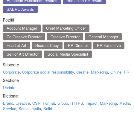
European Excellence Awards
Romanian PR Award
SABRE Awards
Pozitii
Account Manager
Chief Marketing Officer
Co-Creative Director
Creative Director
General Manager
Head of Art
Head of Copy
PR Director
PR Executive
Senior Art Director
Social Media Specialist
Subiecte
Corporate
,
Corporate social responsibility
,
Creatie
,
Marketing
,
Online
,
PR
Sectiune
Update
Dictionar
Brand
,
Creative
,
CSR
,
Format
,
Group
,
HTTPS
,
Impact
,
Marketing
,
Media
,
Service
,
Social media
,
Solid