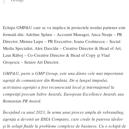
Echipa GMP&U care se va implica în proiectele noului partener este
formată din: Adeline Spânu – Account Manager, Anca Neațu – PR
Director, Miruna Lupu – PR Executive, Ioana Costinescu – Social
Media Specialist, Alex Dascălu – Creative Director & Head of Art,
Laur Răboj – Co-Creative Director & Head of Copy și Vlad
Groșescu – Senior Art Director.
GMP&U, parte a GMP Group, este una dintre cele mai importante
agenții de comunicare din România. De-a lungul timpului,
activitatea agenției a fost recunoscută local și internațional la
competiții precum Sabre Awards, European Excellence Awards sau
Romanian PR Award.
Începând cu anul 2023, în urma unui proces amplu de rebranding,
agenția a devenit an IDEA Company, care crede în puterea ideilor
și în soluții fluide la probleme complexe de business. Cu o echipă de