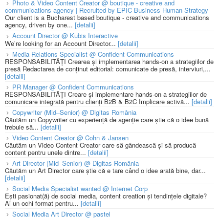
Photo & Video Content Creator @ boutique - creative and
communications agency | Recruited by EPIC Business Human Strategy
Our client is a Bucharest based boutique - creative and communications
agency, driven by one...
[detalii]
Account Director @ Kubis Interactive
We’re looking for an Account Director...
[detalii]
Media Relations Specialist @ Confident Communications
RESPONSABILITĂȚI Crearea și implementarea hands-on a strategiilor de
presă Redactarea de conținut editorial: comunicate de presă, interviuri,...
[detalii]
PR Manager @ Confident Communications
RESPONSABILITĂȚI Creare și implementare hands-on a strategiilor de
comunicare integrată pentru clienți B2B & B2C Implicare activă...
[detalii]
Copywriter (Mid–Senior) @ Digitas România
Căutăm un Copywriter cu experiență de agenție care știe că o idee bună
trebuie să...
[detalii]
Video Content Creator @ Cohn & Jansen
Căutăm un Video Content Creator care să gândească și să producă
content pentru unele dintre...
[detalii]
Art Director (Mid–Senior) @ Digitas România
Căutăm un Art Director care știe că e tare când o idee arată bine, dar...
[detalii]
Social Media Specialist wanted @ Internet Corp
Ești pasionat(ă) de social media, content creation și tendințele digitale?
Ai un ochi format pentru...
[detalii]
Social Media Art Director @ pastel