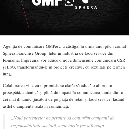
Agenția de comunicare GMP&U a câștigat în urma unui pitch contul
Sphera Franchise Group, lider în industria de food service din
România. Împreună, vor aduce o nouă dimensiune comunicării CSR
și ESG, transformându-le în proiecte creative, cu rezultate pe termen
lung.
Colaborarea vine cu o promisiune clară: să aducă o abordare
proaspătă, autentică și plină de impact în comunicarea unuia dintre
cei mai dinamici jucători de pe piața de retail și food service, lăsând
astfel o amprentă reală în comunități.
„Noul parteneriat ne permite să conturăm campanii de
responsabilitate socială, unde ideile fac diferența.