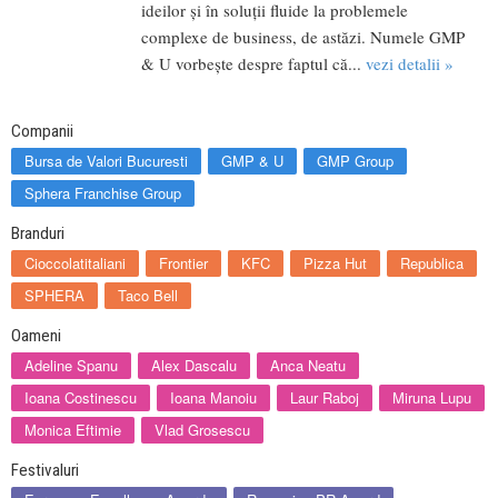
ideilor și în soluții fluide la problemele
complexe de business, de astăzi. Numele GMP
& U vorbește despre faptul că...
vezi detalii »
Companii
Bursa de Valori Bucuresti
GMP & U
GMP Group
Sphera Franchise Group
Branduri
Cioccolatitaliani
Frontier
KFC
Pizza Hut
Republica
SPHERA
Taco Bell
Oameni
Adeline Spanu
Alex Dascalu
Anca Neatu
Ioana Costinescu
Ioana Manoiu
Laur Raboj
Miruna Lupu
Monica Eftimie
Vlad Grosescu
Festivaluri