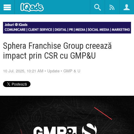
Sphera Franchise Group creează
impact prin CSR cu GMP&U
10 Jul. 2025, 10:21 AM
•
Update
•
GMP & U