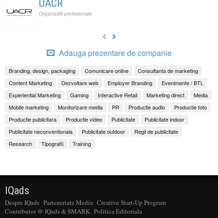
UACR
Organizatii profesionale
Adauga prezentare de companie
Branding, design, packaging
Comunicare online
Consultanta de marketing
Content Marketing
Dezvoltare web
Employer Branding
Evenimente / BTL
Experiential Marketing
Gaming
Interactive Retail
Marketing direct
Media
Mobile marketing
Monitorizare media
PR
Productie audio
Productie foto
Productie publicitara
Productie video
Publicitate
Publicitate indoor
Publicitate neconventionala
Publicitate outdoor
Regii de publicitate
Research
Tipografii
Training
IQads
Despre IQads
Parteneriate Media
Creative Start-Up Program
Contributor @ IQads & SMARK
Politica Editoriala