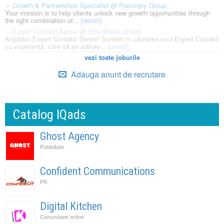
Growth & Partnerships Specialist @ Flaminjoy Group
Your mission is to help clients unlock new growth opportunities through
the right combination of...
[detalii]
Expert Contabil Senior @ Elite Media United
Angajăm Expert Contabil Senior! Suntem în căutarea unui Expert Contabil
cu experiență, care să se alăture...
[detalii]
vezi toate joburile
Adauga anunt de recrutare
Catalog IQads
Ghost Agency
Publicitate
Confident Communications
PR
Digital Kitchen
Comunicare online