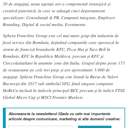
50 de angajați, noua agenție are o componentă strategică și
creativă puternică, la care se adaugă cinci departamente
specializate: Consultanță & PR, Campanii integrate, Employer
Branding, Digital & social media, Evenimente.
Sphera Franchise Group este cel mai mare grup din industria de
food service din România, deținând companiile care operează în
sistem de franciză brandurile KFC, Pizza Hut și Taco Bell în
România, KFC în Republica Moldova, precum și KFC și
Cioccolatitaliani în anumite zone din Italia. Grupul deține peste 175
de restaurante pe cele trei piețe și are aproximativ 5.000 de
angajați. Sphera Franchise Group este listată la Bursa de Valori
București din 2017 sub simbolul SFG, fiind singura companie
HoReCa inclusă în indicele principal BET, precum și în indicii FTSE
Global Micro Cap și MSCI Frontier Markets.
Aboneaza-te la newsletterul IQads cu cele mai importante
articole despre comunicare, marketing si alte domenii creative: