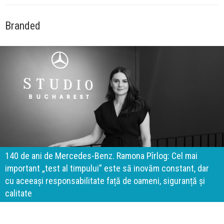
Branded
140 de ani de Mercedes-Benz. Ramona Pîrlog: Cel mai
important „test al timpului” este să inovăm constant, dar
cu aceeași responsabilitate față de oameni, siguranță și
calitate