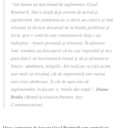
“Am lansat un nou brand de suplimente, Good
Routine®, într-o piață deja extrem de activă și
aglomerată. Iar pandemia ne-a oferit un context și mai
relevant să deviem discursul de la boală, probleme și
frică, spre o zonă în care consumatorii deja s-au
îndreptat – binele personal și armonia. În ultimele
luni, românii au descoperit că nu este imposibil și nici
prea dificil să încetinească ritmul și să-și alimenteze
binele: sănătatea, relațiile. Am realizat cu toții acum,
mai mult ca oricând, cât de importantă este rutina
unei vieți sănătoase. Și cât de ușor este să
suplimentăm, în fiecare zi, binele din viață.”,
Diana
Benko
(Brand Activation Partner, Jazz
Communication).
Ideea campaniei de lansare Good Routine® este centrată pe