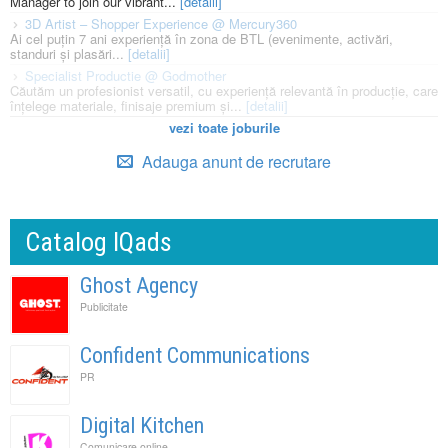
Manager to join our vibrant...
[detalii]
3D Artist – Shopper Experience @ Mercury360
Ai cel puțin 7 ani experiență în zona de BTL (evenimente, activări,
standuri și plasări...
[detalii]
Specialist Productie @ Godmother
Căutăm un profesionist versatil, cu experiență relevantă în producție, care
înțelege materiale, finisaje premium și...
[detalii]
vezi toate joburile
Adauga anunt de recrutare
Catalog IQads
Ghost Agency
Publicitate
Confident Communications
PR
Digital Kitchen
Comunicare online