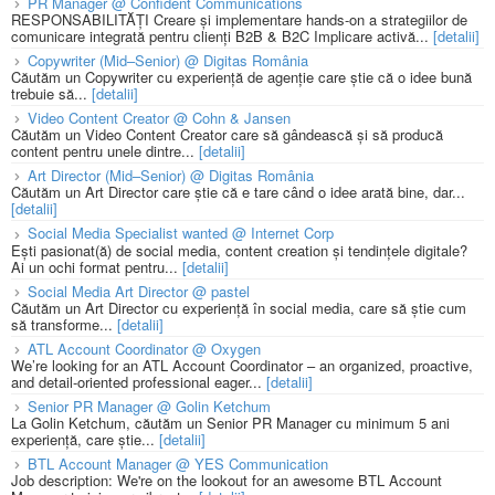
PR Manager @ Confident Communications
RESPONSABILITĂȚI Creare și implementare hands-on a strategiilor de
comunicare integrată pentru clienți B2B & B2C Implicare activă...
[detalii]
Copywriter (Mid–Senior) @ Digitas România
Căutăm un Copywriter cu experiență de agenție care știe că o idee bună
trebuie să...
[detalii]
Video Content Creator @ Cohn & Jansen
Căutăm un Video Content Creator care să gândească și să producă
content pentru unele dintre...
[detalii]
Art Director (Mid–Senior) @ Digitas România
Căutăm un Art Director care știe că e tare când o idee arată bine, dar...
[detalii]
Social Media Specialist wanted @ Internet Corp
Ești pasionat(ă) de social media, content creation și tendințele digitale?
Ai un ochi format pentru...
[detalii]
Social Media Art Director @ pastel
Căutăm un Art Director cu experiență în social media, care să știe cum
să transforme...
[detalii]
ATL Account Coordinator @ Oxygen
We’re looking for an ATL Account Coordinator – an organized, proactive,
and detail-oriented professional eager...
[detalii]
Senior PR Manager @ Golin Ketchum
La Golin Ketchum, căutăm un Senior PR Manager cu minimum 5 ani
experiență, care știe...
[detalii]
BTL Account Manager @ YES Communication
Job description: We're on the lookout for an awesome BTL Account