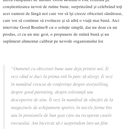
conștientizarea nevoii de rutine bune, surprinzând și celebrând toți
acei oameni de lângă noi care vor să își creeze obiceiuri sănătoase,
care vor să continue să evolueze și să aibă o viață mai bună. Aici
intervine Good Routine® cu o soluție simplă, dar nu doar cu un
produs, ci cu un mic gest, o propunere de rutină bună și un
supliment alimentar calibrat pe nevoile organismului lor.
“
Oamenii cu obiceiuri bune sunt deja printre noi. Îi
vezi când te duci la prima oră în parc să alergi. Îi vezi
în numărul crescut de conferințe despre storytelling,
despre good parenting, despre toleranță sau
descoperire de sine. Îi vezi în numărul de vânzări de la
magazinele de echipament sportiv, în micile ferme bio
sau în pensiunile de bun gust care au recuperat casele
trecutului. Am încercat să-i surprindem într-un film