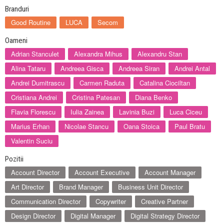
Branduri
Good Routine
LUCA
Secom
Oameni
Adrian Stanculet
Alexandra Mihus
Alexandru Stan
Alina Tataru
Andreea Gisca
Andreea Siran
Andrei Antal
Andrei Dumitrascu
Carmen Raduta
Catalina Ciociltan
Cristiana Andrei
Cristina Patesan
Diana Benko
Flavia Florescu
Iulia Zainea
Lavinia Buzi
Luca Ciceu
Marius Erhan
Nicolae Stancu
Oana Stoica
Paul Bratu
Valentin Suciu
Pozitii
Account Director
Account Executive
Account Manager
Art Director
Brand Manager
Business Unit Director
Communication Director
Copywriter
Creative Partner
Design Director
Digital Manager
Digital Strategy Director