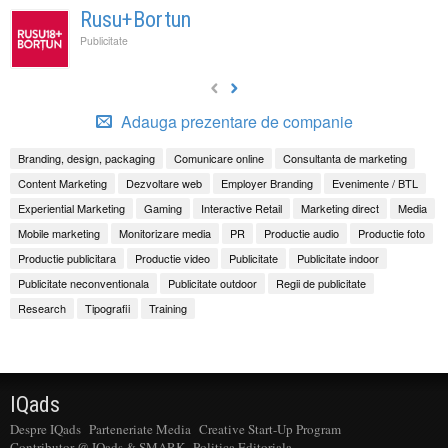
Rusu+Bortun
Publicitate
Adauga prezentare de companie
Branding, design, packaging
Comunicare online
Consultanta de marketing
Content Marketing
Dezvoltare web
Employer Branding
Evenimente / BTL
Experiential Marketing
Gaming
Interactive Retail
Marketing direct
Media
Mobile marketing
Monitorizare media
PR
Productie audio
Productie foto
Productie publicitara
Productie video
Publicitate
Publicitate indoor
Publicitate neconventionala
Publicitate outdoor
Regii de publicitate
Research
Tipografii
Training
IQads
Despre IQads
Parteneriate Media
Creative Start-Up Program
Contributor @ IQads & SMARK
Politica Editoriala