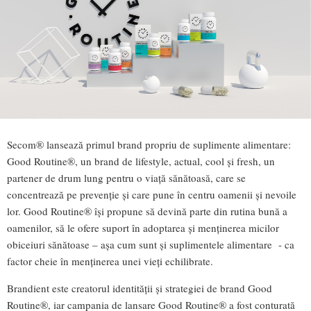
Secom® lansează primul brand propriu de suplimente alimentare:
Good Routine®, un brand de lifestyle, actual, cool și fresh, un
partener de drum lung pentru o viață sănătoasă, care se
concentrează pe prevenție și care pune în centru oamenii și nevoile
lor. Good Routine® își propune să devină parte din rutina bună a
oamenilor, să le ofere suport în adoptarea și menținerea micilor
obiceiuri sănătoase – așa cum sunt și suplimentele alimentare - ca
factor cheie în menținerea unei vieți echilibrate.
Brandient este creatorul identității și strategiei de brand Good
Routine®, iar campania de lansare Good Routine® a fost conturată