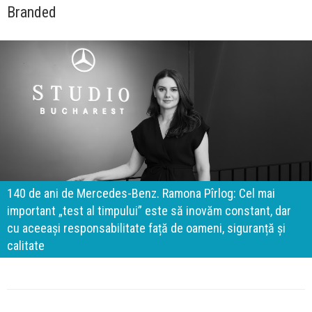
Branded
140 de ani de Mercedes-Benz. Ramona Pîrlog: Cel mai
important „test al timpului” este să inovăm constant, dar
cu aceeași responsabilitate față de oameni, siguranță și
calitate