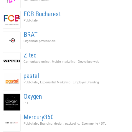
FCB Bucharest
Publicitate
BRAT
Organizatii profesionale
Zitec
,
,
Comunicare online
Mobile marketing
Dezvoltare web
pastel
,
,
Publicitate
Experiential Marketing
Employer Branding
Oxygen
PR
Mercury360
,
,
Publicitate
Branding, design, packaging
Evenimente / BTL