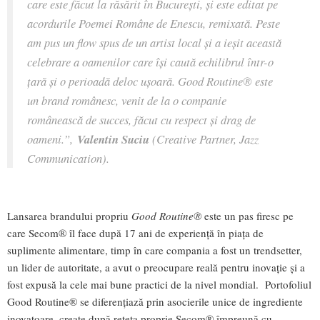
care este făcut la răsărit în București, și este editat pe
acordurile Poemei Române de Enescu, remixată. Peste
am pus un flow spus de un artist local și a ieșit această
celebrare a oamenilor care își caută echilibrul într-o
țară și o perioadă deloc ușoară. Good Routine® este
un brand românesc, venit de la o companie
românească de succes, făcut cu respect și drag de
oameni.”,
Valentin Suciu
(Creative Partner, Jazz
Communication).
Lansarea brandului propriu
Good Routine®
este un pas firesc pe
care Secom® îl face după 17 ani de experiență în piața de
suplimente alimentare, timp în care compania a fost un trendsetter,
un lider de autoritate, a avut o preocupare reală pentru inovație și a
fost expusă la cele mai bune practici de la nivel mondial. Portofoliul
Good Routine® se diferențiază prin asocierile unice de ingrediente
inovatoare, create după rețeta proprie Secom® împreună cu