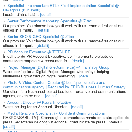
Specialist Implementare BTL / Field Implementation Specialist @
HexagonX (București)
Lucrăm dintr-o hală...
[detalii]
Senior Performance Marketing Specialist @ Zitec
Our promise: You choose how you'll work with us: remote-first or at our
offices in Timpuri...
[detalii]
Senior SEO & GEO Specialist @ Zitec
Our promise: You choose how you'll work with us: remote-first or at our
offices in Timpuri...
[detalii]
PR Account Executive @ TOTAL PR
În calitate de PR Account Executive, vei implementa proiecte de
comunicare corporate & consumer, în...
[detalii]
Project Manager (Digital & eCommerce) @ Flaminjoy Group
We're looking for a Digital Project Manager who enjoys helping
businesses grow through digital marketing...
[detalii]
Photo & Video Content Creator @ boutique - creative and
communications agency | Recruited by EPIC Business Human Strategy
Our client is a Bucharest based boutique - creative and communications
agency, driven by one...
[detalii]
Account Director @ Kubis Interactive
We’re looking for an Account Director...
[detalii]
Media Relations Specialist @ Confident Communications
RESPONSABILITĂȚI Crearea și implementarea hands-on a strategiilor de
presă Redactarea de conținut editorial: comunicate de presă, interviuri,...
[detalii]