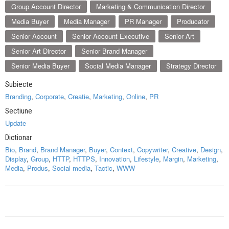
Group Account Director
Marketing & Communication Director
Media Buyer
Media Manager
PR Manager
Producator
Senior Account
Senior Account Executive
Senior Art
Senior Art Director
Senior Brand Manager
Senior Media Buyer
Social Media Manager
Strategy Director
Subiecte
Branding
,
Corporate
,
Creatie
,
Marketing
,
Online
,
PR
Sectiune
Update
Dictionar
Bio
,
Brand
,
Brand Manager
,
Buyer
,
Context
,
Copywriter
,
Creative
,
Design
,
Display
,
Group
,
HTTP
,
HTTPS
,
Innovation
,
Lifestyle
,
Margin
,
Marketing
,
Media
,
Produs
,
Social media
,
Tactic
,
WWW