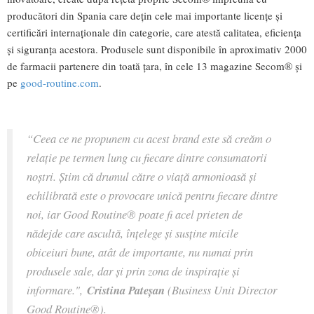
producători din Spania care dețin cele mai importante licențe și
certificări internaționale din categorie, care atestă calitatea, eficiența
și siguranța acestora. Produsele sunt disponibile în aproximativ 2000
de farmacii partenere din toată țara, în cele 13 magazine Secom® și
pe
good-routine.com
.
“Ceea ce ne propunem cu acest brand este să creăm o
relație pe termen lung cu fiecare dintre consumatorii
noștri. Știm că drumul către o viață armonioasă și
echilibrată este o provocare unică pentru fiecare dintre
noi, iar Good Routine® poate fi acel prieten de
nădejde care ascultă, înțelege și susține micile
obiceiuri bune, atât de importante, nu numai prin
produsele sale, dar și prin zona de inspirație și
informare.",
Cristina Pateșan
(Business Unit Director
Good Routine®).