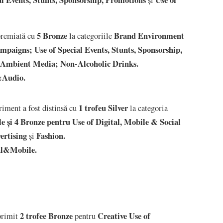
5 Bronze
Brand Environment
premiată cu
la categoriile
paigns; Use of Special Events, Stunts, Sponsorship,
 Ambient Media; Non-Alcoholic Drinks.
&Audio.
1 trofeu Silver
ment a fost distinsă cu
la categoria
e și 4 Bronze pentru Use of Digital, Mobile & Social
ertising
Fashion.
și
tal&Mobile.
2 trofee Bronze
Creative Use of
primit
pentru