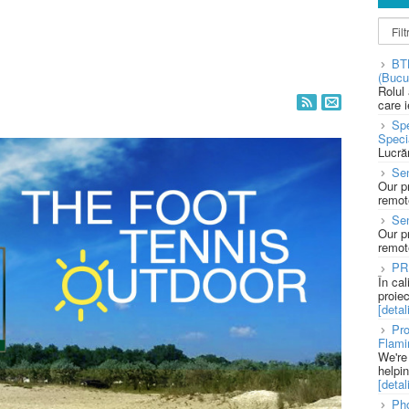
BT
(Bucu
Rolul
care 
Spe
Speci
Lucră
Sen
Our p
remote
Se
Our p
remote
PR
În ca
proie
[detali
Pro
Flami
We're
helpi
[detali
Pho