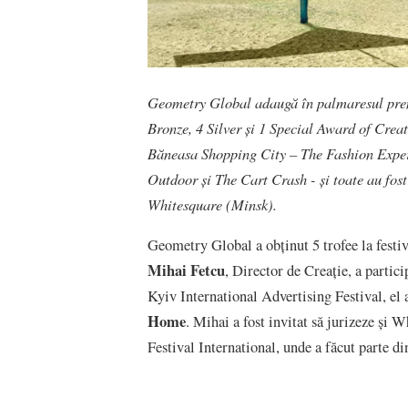
Geometry Global adaugă în palmaresul premi
Bronze, 4 Silver și 1 Special Award of Creat
Băneasa Shopping City – The Fashion Exper
Outdoor și The Cart Crash - și toate au fos
Whitesquare (Minsk).
Geometry Global a obținut 5 trofee la festiv
Mihai Fetcu
, Director de Creație, a partici
Kyiv International Advertising Festival, el 
Home
. Mihai a fost invitat să jurizeze și
Festival International, unde a făcut parte d