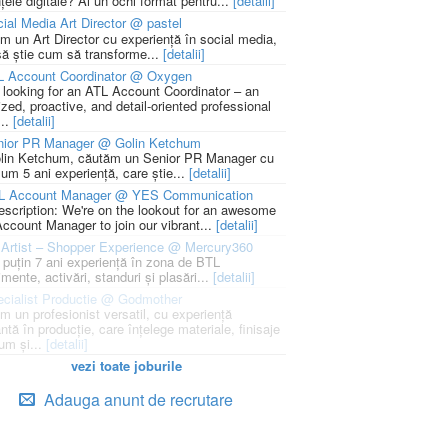
țele digitale? Ai un ochi format pentru...
[detalii]
ial Media Art Director @ pastel
m un Art Director cu experiență în social media,
să știe cum să transforme...
[detalii]
L Account Coordinator @ Oxygen
 looking for an ATL Account Coordinator – an
zed, proactive, and detail-oriented professional
...
[detalii]
nior PR Manager @ Golin Ketchum
lin Ketchum, căutăm un Senior PR Manager cu
um 5 ani experiență, care știe...
[detalii]
L Account Manager @ YES Communication
escription: We're on the lookout for an awesome
ccount Manager to join our vibrant...
[detalii]
Artist – Shopper Experience @ Mercury360
l puțin 7 ani experiență în zona de BTL
mente, activări, standuri și plasări...
[detalii]
cialist Productie @ Godmother
m un profesionist versatil, cu experiență
ntă în producție, care înțelege materiale, finisaje
um și...
[detalii]
vezi toate joburile
Adauga anunt de recrutare