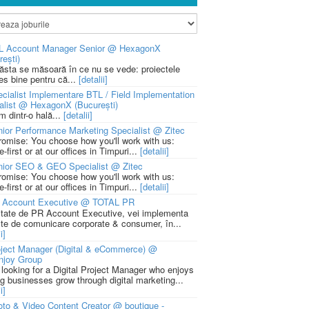
L Account Manager Senior @ HexagonX
rești)
 ăsta se măsoară în ce nu se vede: proiectele
ies bine pentru că...
[detalii]
cialist Implementare BTL / Field Implementation
alist @ HexagonX (București)
m dintr-o hală...
[detalii]
ior Performance Marketing Specialist @ Zitec
romise: You choose how you'll work with us:
-first or at our offices in Timpuri...
[detalii]
nior SEO & GEO Specialist @ Zitec
romise: You choose how you'll work with us:
-first or at our offices in Timpuri...
[detalii]
 Account Executive @ TOTAL PR
litate de PR Account Executive, vei implementa
cte de comunicare corporate & consumer, în...
i]
ject Manager (Digital & eCommerce) @
njoy Group
 looking for a Digital Project Manager who enjoys
ng businesses grow through digital marketing...
i]
to & Video Content Creator @ boutique -