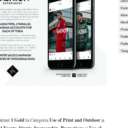
Dezv
Exper
Marke
Monit
Produ
Publi
Publi
Tipog
1 Gold
Use of Print and Outdoor
ținut
la Categoria
și
al Events, Stunts, Sponsorship, Promotions
Use of
și