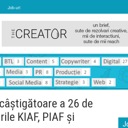
Job-uri
câștigătoare a 26 de
rile KIAF, PIAF și
J