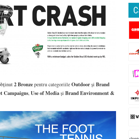
C
2 Bronze
Outdoor
Brand
obținut
pentru categoriile
și
t Campaigns
Use of Media
Brand Environment &
,
și