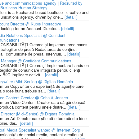
ive and communications agency | Recruited by
Business Human Strategy
lient is a Bucharest based boutique - creative and
nications agency, driven by one...
[detalii]
ount Director @ Kubis Interactive
 looking for an Account Director...
[detalii]
ia Relations Specialist @ Confident
unications
NSABILITĂȚI Crearea și implementarea hands-
strategiilor de presă Redactarea de conținut
ial: comunicate de presă, interviuri,...
[detalii]
 Manager @ Confident Communications
NSABILITĂȚI Creare și implementare hands-on
tegiilor de comunicare integrată pentru clienți
 B2C Implicare activă...
[detalii]
ywriter (Mid–Senior) @ Digitas România
m un Copywriter cu experiență de agenție care
ă o idee bună trebuie să...
[detalii]
deo Content Creator @ Cohn & Jansen
m un Video Content Creator care să gândească
 producă content pentru unele dintre...
[detalii]
 Director (Mid–Senior) @ Digitas România
m un Art Director care știe că e tare când o idee
bine, dar...
[detalii]
ial Media Specialist wanted @ Internet Corp
pasionat(ă) de social media, content creation și