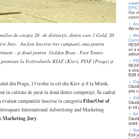
creat
EPIC 
Our c
commu
Acc
We’re
ilor de creație 26 de distincții, dintre care 1 Gold, 20
Med
Comm
ive Jury. Au fost înscrise trei campanii, una pentru
RESPO
on a 
iment - și două pentru Golden Brau - Foot Tennis
editor
t premiate la Festivalurile KIAF (Kiev), PIAF (Praga) și
PR
RESPO
a stra
B2B &
Cop
alul din Praga, 13 trofee la cel din Kiev și 8 la Minsk.
Căută
știe c
pat în calitate de jurat la două dintre competiții. În cadrul
Vi
Film/Out of
a evaluat campaniile înscrise la categoria
Căută
și să
 Whitesquare International Advertising and Marketing
Art
Marketing Jury
in
.
Căută
arată 
Soc
Ești 