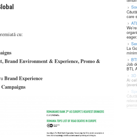
tendin
lobal
Soc
Căută
care 
AT
We’re
organi
premiată cu:
eager
Se
La Go
aigns
minim
BT
nt, Brand Environment & Experience, Promo &
Job d
BTL A
3D 
Brand Experience
ru
Ai ce
(eveni
d Campaigns
Spe
Căută
releva
premi