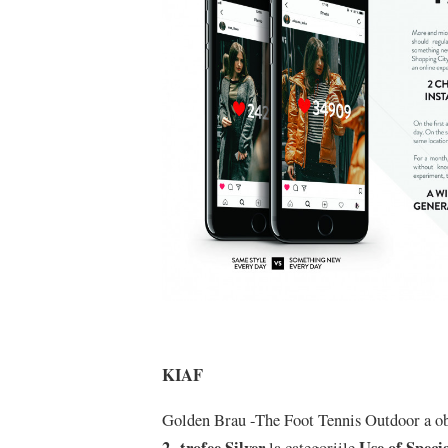
KIAF
Golden Brau -The Foot Tennis Outdoor a ob
2 trofee Silver
Use of Speci
la categoriile