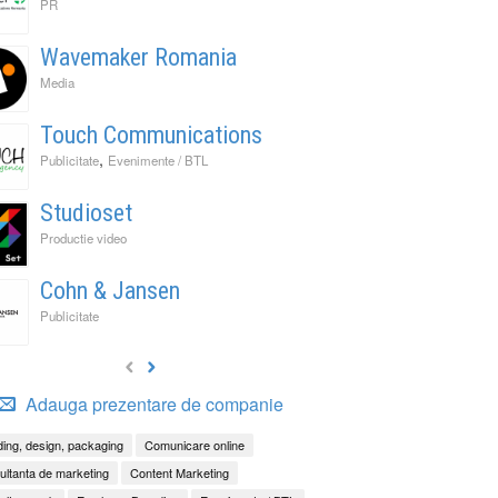
PR
Wavemaker Romania
Media
Touch Communications
,
Publicitate
Evenimente / BTL
Studioset
Productie video
Cohn & Jansen
Publicitate
Adauga prezentare de companie
ing, design, packaging
Comunicare online
ltanta de marketing
Content Marketing